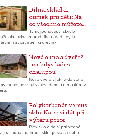
Dílna, sklad či
domek pro děti: Na
co všechno můžete…
Ty nejjednodušší skvěle
uží jako sklad zahradního nářadí, pytlů
stebním substrátem či dřevník.
Nová okna a dveře?
Jen když ladí s
chalupou
Nové dveře či okna do staré
upy mohou ovlivnit vzhled domu i atmosféru v
iéru.
Polykarbonát versus
sklo: Na co si dát při
výběru pozor
Plexisklo a další průhledné
y, jež mohou nahradit sklo, poslouží dobře