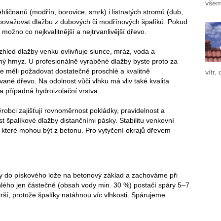
všem
ličnanů (modřín, borovice, smrk) i listnatých stromů (dub,
lze považovat dlažbu z dubových či modřínových špalíků. Pokud
možno co nejkvalitnější a nejtrvanlivější dřevo.
zhled dlažby venku ovlivňuje slunce, mráz, voda a
ý hmyz. U profesionálně vyráběné dlažby byste proto za
e měli požadovat dostatečně proschlé a kvalitně
vítr,
ané dřevo. Na odolnost vůči vlhku má vliv také kvalita
a případná hydroizolační vrstva.
ýrobci zajišťují rovnoměrnost pokládky, pravidelnost a
t špalíkové dlažby distančními pásky. Stabilitu venkovní
y, které mohou být z betonu. Pro vytyčení okrajů dřevem
ky do pískového lože na betonový základ a zachováme při
schlého jen částečně (obsah vody min. 30 %) postačí spáry 5–7
rší, protože špalíky natáhnou víc vlhkosti. Spárujeme