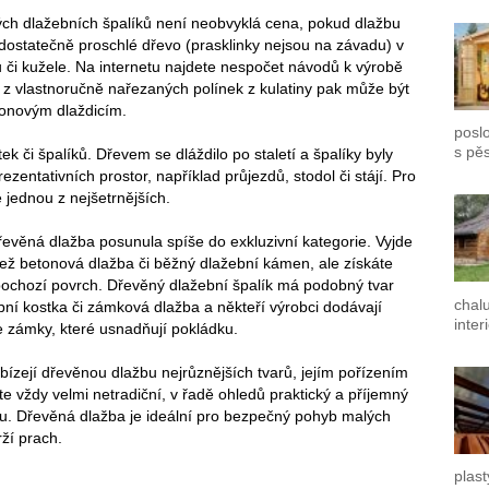
ných dlažebních špalíků není neobvyklá cena, pokud dlažbu
dostatečně proschlé dřevo (prasklinky nejsou na závadu) v
 či kužele. Na internetu najdete nespočet návodů k výrobě
z vlastnoručně nařezaných polínek z kulatiny pak může být
onovým dlaždicím.
poslo
s pě
ek či špalíků. Dřevem se dláždilo po staletí a špalíky byly
entativních prostor, například průjezdů, stodol či stájí. Pro
 jednou z nejšetrnějších.
evěná dlažba posunula spíše do exkluzivní kategorie. Vyjde
ež betonová dlažba či běžný dlažební kámen, ale získáte
pochozí povrch. Dřevěný dlažební špalík má podobný tvar
chal
bní kostka či zámková dlažba a někteří výrobci dodávají
inter
se zámky, které usnadňují pokládku.
bízejí dřevěnou dlažbu nejrůznějších tvarů, jejím pořízením
te vždy velmi netradiční, v řadě ohledů praktický a příjemný
éru. Dřevěná dlažba je ideální pro bezpečný pohyb malých
rží prach.
plast