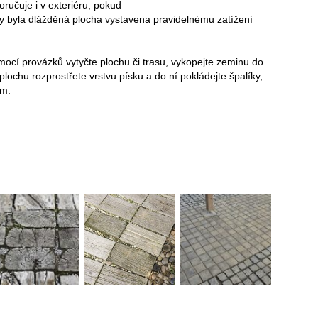
ručuje i v exteriéru, pokud
by byla dlážděná plocha vystavena pravidelnému zatížení
ocí provázků vytyčte plochu či trasu, vykopejte zeminu do
ochu rozprostřete vrstvu písku a do ní pokládejte špalíky,
em.