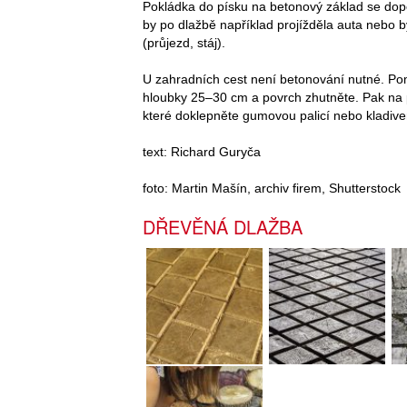
Pokládka do písku na betonový základ se dopo
by po dlažbě například projížděla auta nebo 
(průjezd, stáj).
U zahradních cest není betonování nutné. Pom
hloubky 25–30 cm a povrch zhutněte. Pak na pl
které doklepněte gumovou palicí nebo kladiv
text: Richard Guryča
foto: Martin Mašín, archiv firem, Shutterstock
DŘEVĚNÁ DLAŽBA