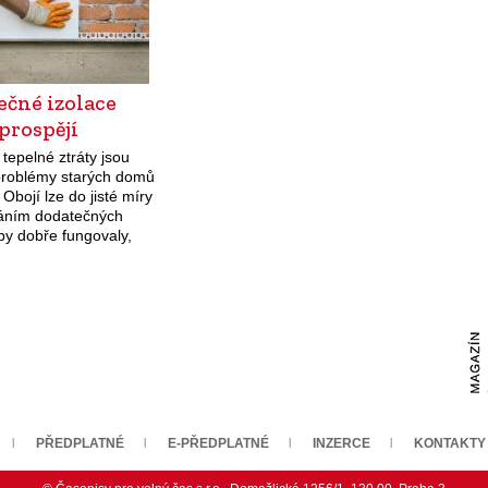
čné izolace
prospějí
 tepelné ztráty jsou
problémy starých domů
 Obojí lze do jisté míry
idáním dodatečných
Aby dobře fungovaly,
udělat správně.
PŘEDPLATNÉ
E-PŘEDPLATNÉ
INZERCE
KONTAKTY