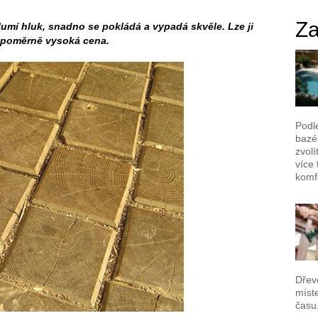
Za
lumí hluk, snadno se pokládá a vypadá skvěle. Lze ji
e poměrně vysoká cena.
Podl
bazén
zvolí
více 
komf
Dřev
míst
času