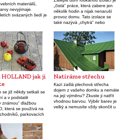
avebních materiálů,
„čistá“ práce, která zabere jen
arvy nevyjímaje.
několik hodin a nijak nenaruší
letích svázaných šedí je
provoz domu. Tato izolace se
 možné téměř všechno.
také nazývá „chytrá“ nebo
šechno je správné.
„dutinová“. Foukané izolace se
 tradice Základní škála
vyrábějí na bázi celulózy,
odných pro venkov…
minerální vlny, skelných…
a HOLLAND jak ji
Natíráme střechu
te
Kazí zašlá plechová střecha
dojem z vašeho domku a nemáte
e se již někdy setkali se
na její výměnu? Zkuste ji natřít
í a v podstatě
vhodnou barvou. Výběr barev je
ky známou“ dlažbou
velký a nemusíte vždy skončit u
 která se používá na
červené. Plechové střechy jsou
 chodníků, parkovacích
oblíbené zvláště v horách.…
tiček okolo rodinných
alších zpevněných
Společnost PRESBETON
skrytý…