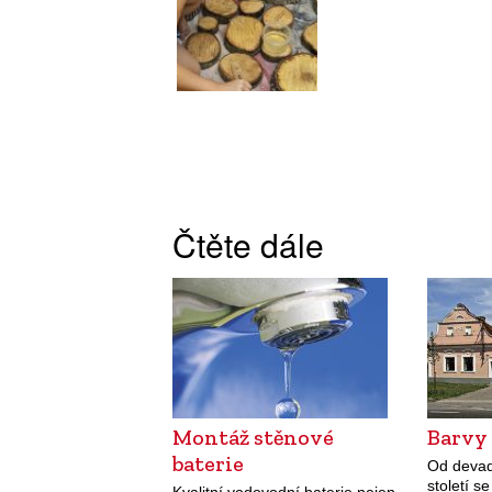
Čtěte dále
Montáž stěnové
Barvy 
baterie
Od devad
století s
Kvalitní vodovodní baterie nejen