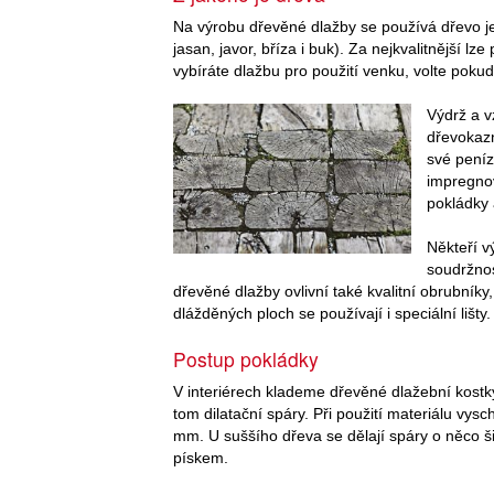
Na výrobu dřevěné dlažby se používá dřevo jeh
jasan, javor, bříza i buk). Za nejkvalitnější 
vybíráte dlažbu pro použití venku, volte pokud 
Výdrž a v
dřevokazn
své peníz
impregnov
pokládky 
Někteří v
soudržnos
dřevěné dlažby ovlivní také kvalitní obrubník
dlážděných ploch se používají i speciální lišty.
Postup pokládky
V interiérech klademe dřevěné dlažební kost
tom dilatační spáry. Při použití materiálu vy
mm. U suššího dřeva se dělají spáry o něco ši
pískem.