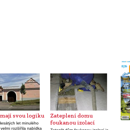
mají svou logiku
Zateplení domu
foukanou izolací
esátých let minulého
e velmi rozšířila nabídka
Zateplit dům foukanou izolací je