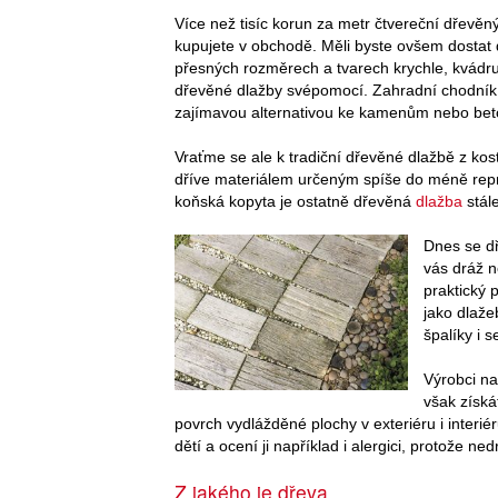
Více než tisíc korun za metr čtvereční dřevě
kupujete v obchodě. Měli byste ovšem dostat 
přesných rozměrech a tvarech krychle, kvádru
dřevěné dlažby svépomocí. Zahradní chodník 
zajímavou alternativou ke kamenům nebo bet
Vraťme se ale k tradiční dřevěné dlažbě z kost
dříve materiálem určeným spíše do méně reprez
koňská kopyta je ostatně dřevěná
dlažba
stále
Dnes se dř
vás dráž n
praktický 
jako dlaže
špalíky i 
Výrobci na
však získá
povrch vydlážděné plochy v exteriéru i interi
dětí a ocení ji například i alergici, protože ned
Z jakého je dřeva