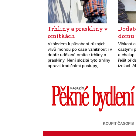
Trhliny a praskliny v
Dodate
omítkách
domu 
Vzhledem k působení různých
Vlhkost a
vlivů mohou po čase vzniknout i v
častými 
dobře udělané omítce trhliny a
a chalup.
praskliny. Není složité tyto trhliny
řešit př
opravit tradičními postupy,
izolací. 
pomohou i moderní materiály.
musí se 
Zdi někdy sesedají, což může
především v…
KOUPIT ČASOPIS