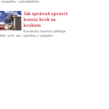
 chatařům i zahrádkářům.
Jak správně opravit
komín krok za
krokem
Konstrukci komína zatěžuje
 déšť, sníh, ale i zplodiny z vytápění.