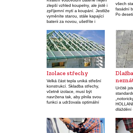
všech st
zlepší vzhled koupelny, ale jistě i
fasádní b
zpříjemní mytí a koupání. Jestliže
Po deseti
vyměníte starou, stále kapající
najednou
baterii za novou, ušetříte i
Ale ne v
náklady za vodné a stočné. Dnes
Nevyčpělá
jsou zcela běžné baterie pákové.
barev vh
…
Izolace střechy
Dlažb
nezná
Velká část tepla uniká střešní
konstrukcí. Skladba střechy,
Určitě jst
včetně izolace, musí být
standardn
navržena tak, aby plnila svou
„notoric
funkci a udržovala optimální
HOLLAND,
vlhkost a teplotu v podkroví
dláždění
domu. Neizolovanou střechou
míst, ces
uniká přibližně 20 % tepla. Při…
domů a d
ploch. 
objevila 