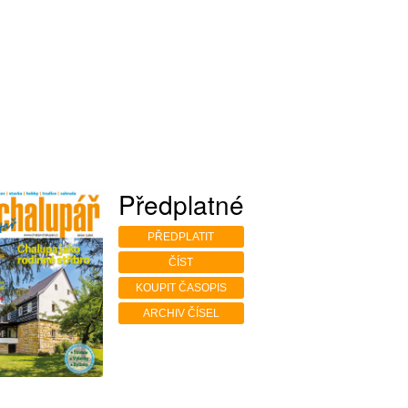
Předplatné
PŘEDPLATIT
ČÍST
KOUPIT ČASOPIS
ARCHIV ČÍSEL