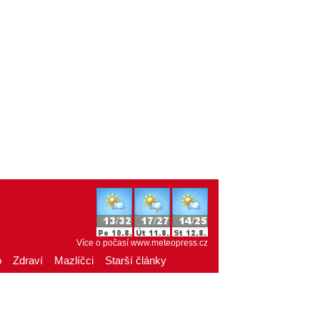
Více o počasí
www.meteopress.cz
o
Zdraví
Mazlíčci
Starší články