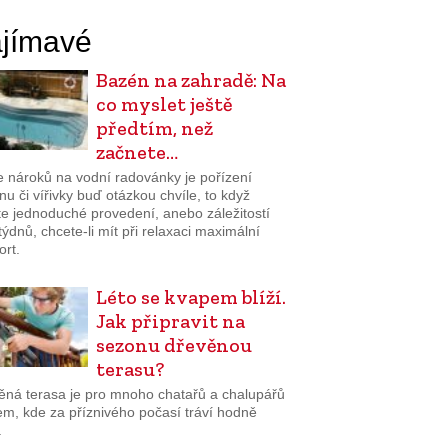
jímavé
Bazén na zahradě: Na
co myslet ještě
předtím, než
začnete…
e nároků na vodní radovánky je pořízení
u či vířivky buď otázkou chvíle, to když
te jednoduché provedení, anebo záležitostí
týdnů, chcete-li mít při relaxaci maximální
ort.
Léto se kvapem blíží.
Jak připravit na
sezonu dřevěnou
terasu?
ěná terasa je pro mnoho chatařů a chalupářů
em, kde za příznivého počasí tráví hodně
.