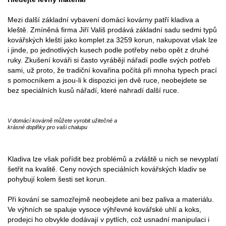
Mezi další základní vybavení domácí kovárny patří kladiva a
kleště. Zmíněná firma Jiří Vališ prodává základní sadu sedmi typů
kovářských kleští jako komplet za 3259 korun, nakupovat však lze
i jinde, po jednotlivých kusech podle potřeby nebo opět z druhé
ruky. Zkušení kováři si často vyrábějí nářadí podle svých potřeb
sami, už proto, že tradiční kovařina počítá při mnoha typech prací
s pomocníkem a jsou-li k dispozici jen dvě ruce, neobejdete se
bez speciálních kusů nářadí, které nahradí další ruce.
V domácí kovárně můžete vyrobit užitečné a
krásné doplňky pro vaši chalupu
Kladiva lze však pořídit bez problémů a zvláště u nich se nevyplatí
šetřit na kvalitě. Ceny nových speciálních kovářských kladiv se
pohybují kolem šesti set korun.
Při kování se samozřejmě neobejdete ani bez paliva a materiálu.
Ve výhních se spaluje vysoce výhřevné kovářské uhlí a koks,
prodejci ho obvykle dodávají v pytlích, což usnadní manipulaci i