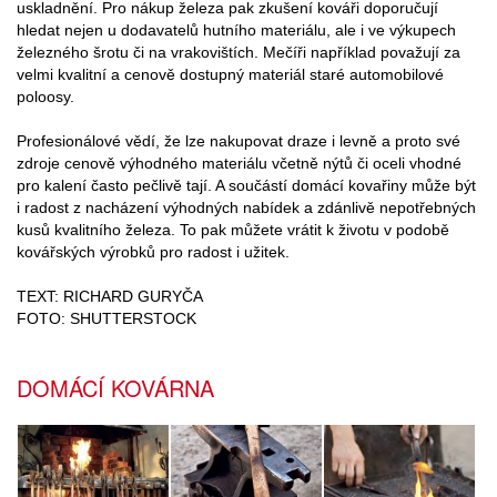
uskladnění. Pro nákup železa pak zkušení kováři doporučují
hledat nejen u dodavatelů hutního materiálu, ale i ve výkupech
železného šrotu či na vrakovištích. Mečíři například považují za
velmi kvalitní a cenově dostupný materiál staré automobilové
poloosy.
Profesionálové vědí, že lze nakupovat draze i levně a proto své
zdroje cenově výhodného materiálu včetně nýtů či oceli vhodné
pro kalení často pečlivě tají. A součástí domácí kovařiny může být
i radost z nacházení výhodných nabídek a zdánlivě nepotřebných
kusů kvalitního železa. To pak můžete vrátit k životu v podobě
kovářských výrobků pro radost i užitek.
TEXT: RICHARD GURYČA
FOTO: SHUTTERSTOCK
DOMÁCÍ KOVÁRNA