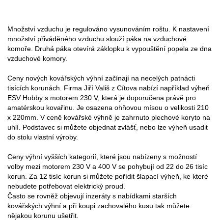
Množství vzduchu je regulováno vysunováním roštu. K nastavení
množství přiváděného vzduchu slouží páka na vzduchové
komoře. Druhá páka otevírá záklopku k vypouštění popela ze dna
vzduchové komory.
Ceny nových kovářských výhní začínají na necelých patnácti
tisících korunách. Firma Jiří Vališ z Cítova nabízí například výheň
ESV Hobby s motorem 230 V, která je doporučena právě pro
amatérskou kovařinu. Je osazena ohňovou mísou o velikosti 210
x 220mm. V ceně kovářské výhně je zahrnuto plechové koryto na
uhlí. Podstavec si můžete objednat zvlášť, nebo lze výheň usadit
do stolu vlastní výroby.
Ceny výhní vyšších kategorií, které jsou nabízeny s možností
volby mezi motorem 230 V a 400 V se pohybují od 22 do 26 tisíc
korun. Za 12 tisíc korun si můžete pořídit šlapací výheň, ke které
nebudete potřebovat elektrický proud.
Často se rovněž objevují inzeráty s nabídkami starších
kovářských výhní a při koupi zachovalého kusu tak můžete
nějakou korunu ušetřit.