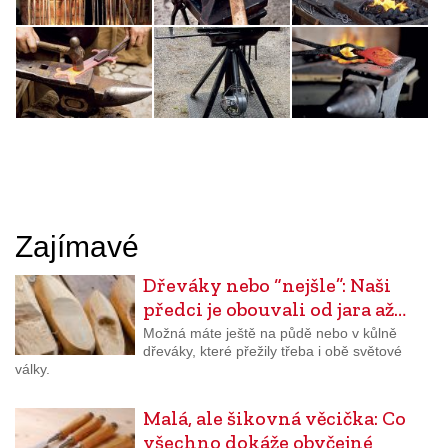
Zajímavé
Dřeváky nebo “nejšle”: Naši
předci je obouvali od jara až…
Možná máte ještě na půdě nebo v kůlně
dřeváky, které přežily třeba i obě světové
války.
Malá, ale šikovná věcička: Co
všechno dokáže obyčejné