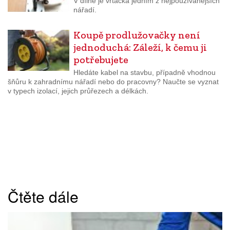
V dílně je vrtačka jedním z nejpoužívanějších
nářadí.
Koupě prodlužovačky není
jednoduchá: Záleží, k čemu ji
potřebujete
Hledáte kabel na stavbu, případně vhodnou
šňůru k zahradnímu nářadí nebo do pracovny? Naučte se vyznat
v typech izolací, jejich průřezech a délkách.
Čtěte dále