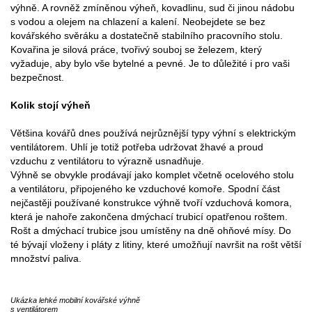
výhně. A rovněž zmíněnou výheň, kovadlinu, sud či jinou nádobu
s vodou a olejem na chlazení a kalení. Neobejdete se bez
kovářského svěráku a dostatečně stabilního pracovního stolu.
Kovařina je silová práce, tvořivý souboj se železem, který
vyžaduje, aby bylo vše bytelné a pevné. Je to důležité i pro vaši
bezpečnost.
Kolik stojí výheň
Většina kovářů dnes používá nejrůznější typy výhní s elektrickým
ventilátorem. Uhlí je totiž potřeba udržovat žhavé a proud
vzduchu z ventilátoru to výrazně usnadňuje.
Výhně se obvykle prodávají jako komplet včetně ocelového stolu
a ventilátoru, připojeného ke vzduchové komoře. Spodní část
nejčastěji používané konstrukce výhně tvoří vzduchová komora,
která je nahoře zakončena dmýchací trubicí opatřenou roštem.
Rošt a dmýchací trubice jsou umístěny na dně ohňové mísy. Do
té bývají vloženy i pláty z litiny, které umožňují navršit na rošt větší
množství paliva.
Ukázka lehké mobilní kovářské výhně
s ventilátorem