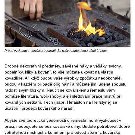
Proud vzduchu z ventilátoru zaručí, že palivo bude dostatečně žhnout
Drobné dekorativní předměty, závěsné háky a věšáky, svícny,
popelníky, kliky a kování, to vše můžete ukovat na vlastní
kovadlině. A i když budou vaše výrobky zpočátku nedokonalé,
budou v každém případě originální a můžete jimi udělat spoustu
radosti svým blízkým. Naučit se kovářskému řemeslu vám
pomůže literatura, workshopy, ale i sledování práce mistrů při
kovářských setkání. Těch (např. Hefaiston na Helfštýně) se
účastní i prodejci kovářského nářadí.
Abyste své teoretické vědomosti o řemesle mohli vyzkoušet v
praxi, neobejdete se bez kovářské dílny. Budete potřebovat dobře
větratelnou místnost s komínem pro odvod spalin z kovářské