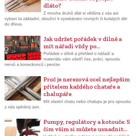
dláto?
Z mnoha druhů dlát si většina z vás asi
vybaví ta základní, sloužící k vysekávání rovných či kulatých děr
do dřeva.
Jak udržet pořádek v dílně a
mít nářadí vždy po…
Pořádek v dílně a přehled o nářadí a
materiálu vám ušetří čas, práci, spoustu
nervů a koneckonců i peníze.
Proč je nerezová ocel nejlepším
přítelem každého chataře a
chalupáře
Mít vlastní chatu nebo chalupu je pro spoustu
z nás splněný sen.
Pumpy, regulátory a kotouče: S
čím vším si můžete usnadnit…