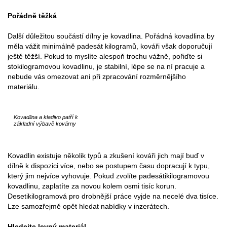
Pořádně těžká
Další důležitou součástí dílny je kovadlina. Pořádná kovadlina by
měla vážit minimálně padesát kilogramů, kováři však doporučují
ještě těžší. Pokud to myslíte alespoň trochu vážně, pořiďte si
stokilogramovou kovadlinu, je stabilní, lépe se na ní pracuje a
nebude vás omezovat ani při zpracování rozměrnějšího
materiálu.
Kovadlina a kladivo patří k
základní výbavě kovárny
Kovadlin existuje několik typů a zkušení kováři jich mají buď v
dílně k dispozici více, nebo se postupem času dopracují k typu,
který jim nejvíce vyhovuje. Pokud zvolíte padesátikilogramovou
kovadlinu, zaplatíte za novou kolem osmi tisíc korun.
Desetikilogramová pro drobnější práce vyjde na necelé dva tisíce.
Lze samozřejmě opět hledat nabídky v inzerátech.
Hledejte levný materiál