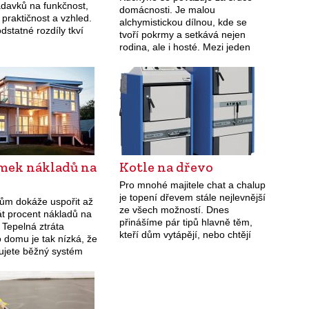
adavků na funkčnost,
domácnosti. Je malou
 praktičnost a vzhled.
alchymistickou dílnou, kde se
dstatné rozdíly tkví
tvoří pokrmy a setkává nejen
drobných konstrukčních
rodina, ale i hosté. Mezi jeden
.
z nejdůležitějších prvků patří i
kuchyňský dřez. Na co bychom
měli brát zřetel?
omek nákladů na
Kotle na dřevo
Pro mnohé majitele chat a chalup
je topení dřevem stále nejlevnější
dům dokáže uspořit až
ze všech možností. Dnes
t procent nákladů na
přinášíme pár tipů hlavně těm,
 Tepelná ztráta
kteří dům vytápějí, nebo chtějí
 domu je tak nízká, že
vytápět z jednoho centra. Při
ujete běžný systém
stoupajících cenách dřeva je
 Tepelné zisky od
cestou…
ohybu lidí v domě a
ých spotřebičů pohodlně