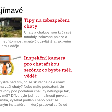
jímavé
Tipy na zabezpečení
chaty
Chaty a chalupy jsou kvůli své
mnohdy izolované poloze a
 nepřítomnosti majitelů obzvláště atraktivním
 pro zloděje.
Inspekční kamera
pro chatařskou
sezónu: co byste měli
vědět
šlíte nad tím, co se skutečně děje uvnitř
na vaší chaty? Nebo máte podezření, že
d vody pod podlahou chalupy nefunguje tak,
y měl? Dříve bylo jedinou možností povolat
níka, vysekat podlahu nebo přijet se
eným instalatérem, který pracoval spíše od