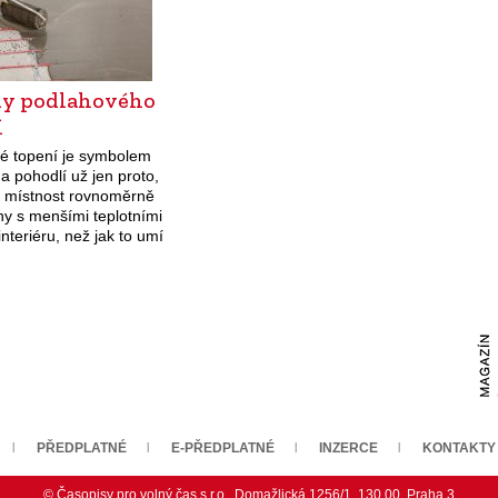
y podlahového
í
é topení je symbolem
a pohodlí už jen proto,
á místnost rovnoměrně
hy s menšími teplotními
 interiéru, než jak to umí
radiátory
PŘEDPLATNÉ
E-PŘEDPLATNÉ
INZERCE
KONTAKTY
© Časopisy pro volný čas s.r.o., Domažlická 1256/1, 130 00, Praha 3