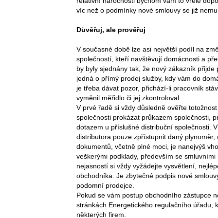
relativní náročnosti bychom vám to vřele dop
víc než o podmínky nové smlouvy se již nemus
Důvěřuj, ale prověřuj
V současné době lze asi největší podíl na z
společností, kteří navštěvují domácnosti a pře
by byly sjednány tak, že nový zákazník přijd
jedná o přímý prodej služby, kdy vám do domác
je třeba dávat pozor, přichází-li pracovník st
vyměnil měřidlo či jej zkontroloval.
V prvé řadě si vždy důsledně ověřte totožnos
společnosti prokázat průkazem společnosti, p
dotazem u příslušné distribuční společnosti. 
distributora pouze zpřístupnit daný plynoměr,
dokumentů, včetně plné moci, je nanejvýš vh
veškerými podklady, především se smluvními
nejasností si vždy vyžádejte vysvětlení, nejlé
obchodníka. Je zbytečné podpis nové smlouvy 
podomní prodejce.
Pokud se vám postup obchodního zástupce ne
stránkách Energetického regulačního úřadu, 
některých firem.