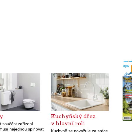
ty
Kuchyňský dřez
v hlavní roli
á součást zařízení
 musí najednou splňovat
Kuchyně se považuje za srdce