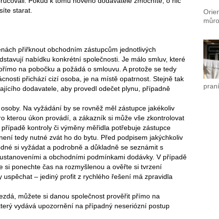
oručovali. Pokud k tomu nového dodavatele zmocníte, o nic
íte starat.
Orien
můro
měnách přiřknout obchodním zástupcům jednotlivých
dstavují nabídku konkrétní společnosti. Je málo smluv, které
e přímo na pobočku a požádá o smlouvu. A protože se tedy
nosti přichází cizí osoba, je na místě opatrnost. Stejně tak
praní
ávajícího dodavatele, aby provedl odečet plynu, případně
t osoby. Na vyžádání by se rovněž měl zástupce jakékoliv
ro kterou úkon provádí, a zákazník si může vše zkontrolovat
V případě kontroly či výměny měřidla potřebuje zástupce
 není tedy nutné zvát ho do bytu. Před podpisem jakýchkoliv
odné si vyžádat a podrobně a důkladně se seznámit s
 ustanoveními a obchodními podmínkami dodávky. V případě
pe si ponechte čas na rozmyšlenou a ověřte si tvrzení
uspěchat – jediný profit z rychlého řešení má zpravidla
zdá, můžete si danou společnost prověřit přímo na
který vydává upozornění na případný neseriózní postup