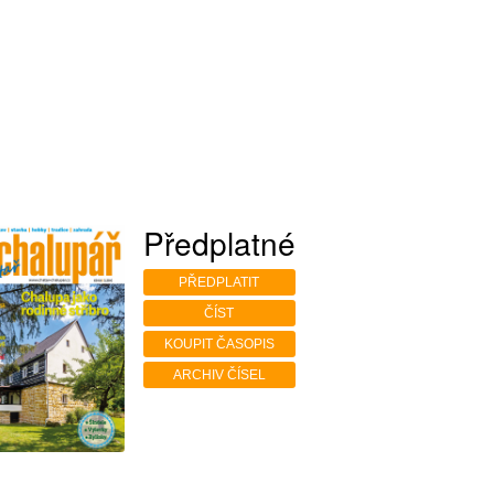
Předplatné
PŘEDPLATIT
ČÍST
KOUPIT ČASOPIS
ARCHIV ČÍSEL