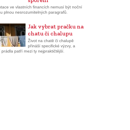
tace ve vlastních financích nemusí být noční
u plnou nesrozumitelných paragrafů.
Jak vybrat pračku na
chatu či chalupu
Život na chatě či chalupě
přináší specifické výzvy, a
 prádla patří mezi ty nejpraktičtější.