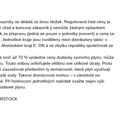
zníky se skládá ze dvou složek. Regulovaná část ceny je
ční úřad a koncový zákazník ji nemůže žádným způsobem
ek za přepravu (jedná se pouze o jednotky procent) a cena za
. Jednotlivé kraje jsou rozděleny mezi distributory takto: v
 Jihočeském kraji E. ON a ve zbytku republiky společnosti ze
rá tvoří až 70 % výsledné ceny dodávky zemního plynu, může
u. Touto volbou ovlivňujete většinu své celkové útraty. Proto
zauvažovat především ty domácnosti, které plyn využívají
teplé vody. Takové domácnosti mohou – v závislosti na
čně. Při hodnocení jednotlivých nabídek zvažte nejen výši
dodávek plynu.
ERSTOCK