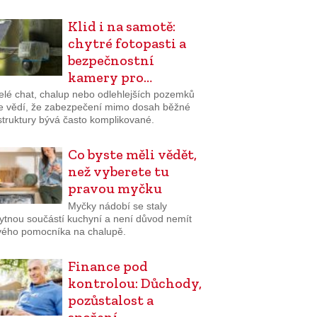
Klid i na samotě:
chytré fotopasti a
bezpečnostní
kamery pro…
telé chat, chalup nebo odlehlejších pozemků
e vědí, že zabezpečení mimo dosah běžné
struktury bývá často komplikované.
Co byste měli vědět,
než vyberete tu
pravou myčku
Myčky nádobí se staly
ytnou součástí kuchyní a není důvod nemít
vého pomocníka na chalupě.
Finance pod
kontrolou: Důchody,
pozůstalost a
spoření