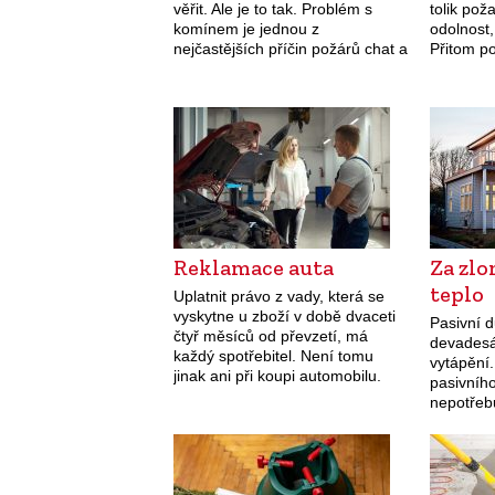
věřit. Ale je to tak. Problém s
tolik pož
komínem je jednou z
odolnost,
nejčastějších příčin požárů chat a
Přitom po
chalup. Představte si, že po
často v 
víkendu jedete z…
detailech
Reklamace auta
Za zl
teplo
Uplatnit právo z vady, která se
vyskytne u zboží v době dvaceti
Pasivní 
čtyř měsíců od převzetí, má
devadesá
každý spotřebitel. Není tomu
vytápění.
jinak ani při koupi automobilu.
pasivního
Existují ale výjimky.
nepotřeb
vytápění.
slunce, p
elektrick
vytopí…