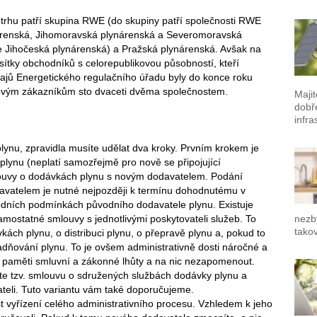
trhu patří skupina RWE (do skupiny patří společnosti RWE
renská, Jihomoravská plynárenská a Severomoravská
e Jihočeská plynárenská) a Pražská plynárenská. Avšak na
sítky obchodníků s celorepublikovou působností, kteří
ajů Energetického regulačního úřadu byly do konce roku
ovým zákazníkům sto dvaceti dvěma společnostem.
Maji
dobř
infra
ynu, zpravidla musíte udělat dva kroky. Prvním krokem je
lynu (neplatí samozřejmě pro nově se připojující
ouvy o dodávkách plynu s novým dodavatelem. Podání
davatelem je nutné nejpozději k termínu dohodnutému v
ních podmínkách původního dodavatele plynu. Existuje
amostatné smlouvy s jednotlivými poskytovateli služeb. To
nezb
tako
ch plynu, o distribuci plynu, o přepravě plynu a, pokud to
adňování plynu. To je ovšem administrativně dosti náročné a
 na paměti smluvní a zákonné lhůty a na nic nezapomenout.
ete tzv. smlouvu o sdružených službách dodávky plynu a
teli. Tuto variantu vám také doporučujeme.
t vyřízení celého administrativního procesu. Vzhledem k jeho