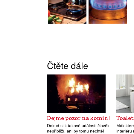
Čtěte dále
Dejme pozor na komín!
Toale
Dokud si k takové události člověk
Málokter
nepřiblíží, ani by tomu nechtěl
interiéru