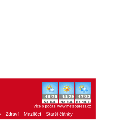
Více o počasí
www.meteopress.cz
o
Zdraví
Mazlíčci
Starší články