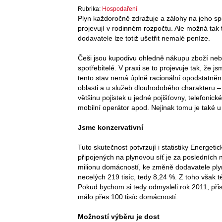
Rubrika:
Hospodaření
Plyn každoročně zdražuje a zálohy na jeho sp
projevují v rodinném rozpočtu. Ale možná ta
dodavatele lze totiž ušetřit nemalé peníze.
Češi jsou kupodivu ohledně nákupu zboží neb
spotřebitelé. V praxi se to projevuje tak, že js
tento stav nemá úplně racionální opodstatnění
oblasti a u služeb dlouhodobého charakteru 
většinu pojistek u jedné pojišťovny, telefonic
mobilní operátor apod. Nejinak tomu je také u
Jsme konzervativní
Tuto skutečnost potvrzují i statistiky Energe
připojených na plynovou síť je za posledních n
milionu domácností, ke změně dodavatele ply
necelých 219 tisíc, tedy 8,24 %. Z toho však t
Pokud bychom si tedy odmysleli rok 2011, při
málo přes 100 tisíc domácností.
Možností výběru je dost