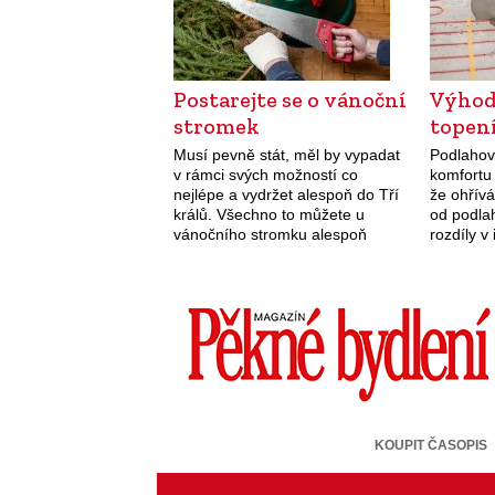
Postarejte se o vánoční
Výhod
stromek
topen
Musí pevně stát, měl by vypadat
Podlahov
v rámci svých možností co
komfortu 
nejlépe a vydržet alespoň do Tří
že ohřív
králů. Všechno to můžete u
od podla
vánočního stromku alespoň
rozdíly v
částečně ovlivnit.
klasické 
KOUPIT ČASOPIS