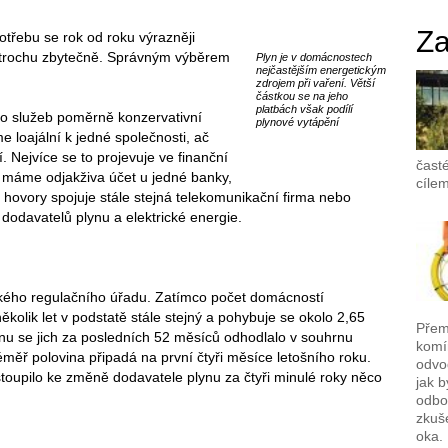
Za
otřebu se rok od roku výrazněji
k trochu zbytečně. Správným výběrem
Plyn je v domácnostech
nejčastějším energetickým
zdrojem při vaření. Větší
částkou se na jeho
platbách však podílí
o služeb poměrně konzervativní
plynové vytápění
me loajální k jedné společnosti, ač
. Nejvíce se to projevuje ve finanční
časté
– máme odjakživa účet u jedné banky,
cílem
ké hovory spojuje stále stejná telekomunikační firma nebo
 dodavatelů plynu a elektrické energie.
tického regulačního úřadu. Zatímco počet domácností
ěkolik let v podstatě stále stejný a pohybuje se okolo 2,65
Přemý
nu se jich za posledních 52 měsíců odhodlalo v souhrnu
komí
éměř polovina připadá na první čtyři měsíce letošního roku.
odvo
stoupilo ke změně dodavatele plynu za čtyři minulé roky něco
jak b
odbor
zkuš
oka.