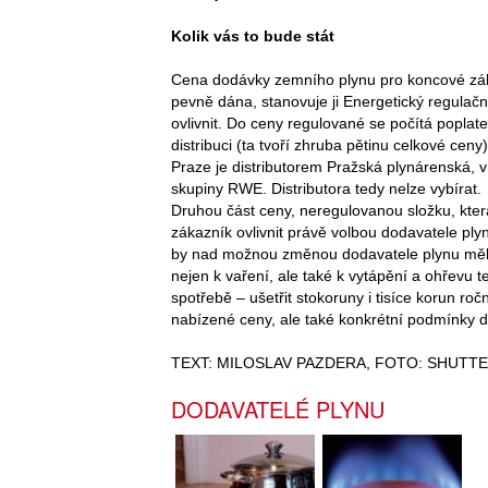
Kolik vás to bude stát
Cena dodávky zemního plynu pro koncové záka
pevně dána, stanovuje ji Energetický regula
ovlivnit. Do ceny regulované se počítá poplat
distribuci (ta tvoří zhruba pětinu celkové ceny)
Praze je distributorem Pražská plynárenská, v
skupiny RWE. Distributora tedy nelze vybírat.
Druhou část ceny, neregulovanou složku, kte
zákazník ovlivnit právě volbou dodavatele plyn
by nad možnou změnou dodavatele plynu měli 
nejen k vaření, ale také k vytápění a ohřevu 
spotřebě – ušetřit stokoruny i tisíce korun ro
nabízené ceny, ale také konkrétní podmínky 
TEXT: MILOSLAV PAZDERA, FOTO: SHUTT
DODAVATELÉ PLYNU