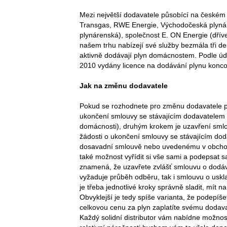
Mezi největší dodavatele působící na českém 
Transgas, RWE Energie, Východočeská plyná
plynárenská), společnost E. ON Energie (dřív
našem trhu nabízejí své služby bezmála tři de
aktivně dodávají plyn domácnostem. Podle úd
2010 vydány licence na dodávání plynu konc
Jak na změnu dodavatele
Pokud se rozhodnete pro změnu dodavatele pl
ukončení smlouvy se stávajícím dodavatelem p
domácnosti), druhým krokem je uzavření sml
žádosti o ukončení smlouvy se stávajícím do
dosavadní smlouvě nebo uvedenému v obchod
také možnost vyřídit si vše sami a podepsat s
znamená, že uzavřete zvlášť smlouvu o dodávká
vyžaduje průběh odběru, tak i smlouvu o uskl
je třeba jednotlivé kroky správně sladit, mít
Obvyklejší je tedy spíše varianta, že podepíš
celkovou cenu za plyn zaplatíte svému dodava
Každý solidní distributor vám nabídne možnos