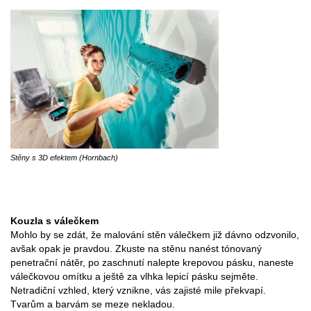
Stěny s 3D efektem (Hornbach)
Kouzla s válečkem
Mohlo by se zdát, že malování stěn válečkem již dávno odzvonilo,
avšak opak je pravdou. Zkuste na stěnu nanést tónovaný
penetrační nátěr, po zaschnutí nalepte krepovou pásku, naneste
válečkovou omítku a ještě za vlhka lepicí pásku sejměte.
Netradiční vzhled, který vznikne, vás zajisté mile překvapí.
Tvarům a barvám se meze nekladou.