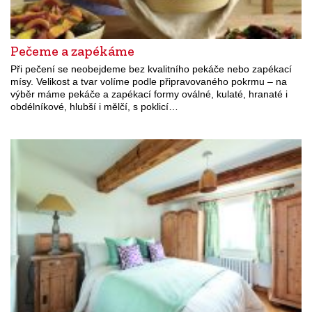
Pečeme a zapékáme
Při pečení se neobejdeme bez kvalitního pekáče nebo zapékací
mísy. Velikost a tvar volíme podle připravovaného pokrmu – na
výběr máme pekáče a zapékací formy oválné, kulaté, hranaté i
obdélníkové, hlubší i mělčí, s poklicí…