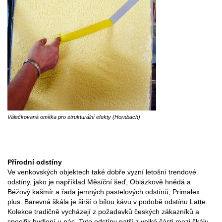
Válečkovaná omítka pro strukturální efekty (Hornbach)
Přírodní odstíny
Ve venkovských objektech také dobře vyzní letošní trendové
odstíny, jako je například Měsíční šeď, Oblázkově hnědá a
Béžový kašmír a řada jemných pastelových odstínů, Primalex
plus. Barevná škála je širší o bílou kávu v podobě odstínu Latte.
Kolekce tradičně vycházejí z požadavků českých zákazníků a
specifik bydlení u nás. Tyto odstíny patří z velké části mezi škálu