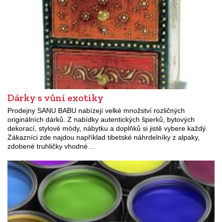
Dárky s vůní exotiky
Prodejny SANU BABU nabízejí velké množství rozličných
originálních dárků. Z nabídky autentických šperků, bytových
dekorací, stylové módy, nábytku a doplňků si jistě vybere každý.
Zákazníci zde najdou například tibetské náhrdelníky z alpaky,
zdobené truhličky vhodné…