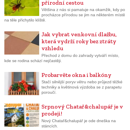
přírodní cestou
Většina z nás si pamatuje na okamžik, kdy po
procházce přírodou se jim na některém místě
na těle přichytilo klíště.
Jak vybrat venkovní dlažbu,
která vydrží roky bez ztráty
vzhledu
Přechod z domu do zahrady vytváří místo,
kde se rodina schází nejčastěji.
Probarvěte okna i balkóny
Stačí silnější poryv větru nebo průjezd těžké
techniky a květinová výzdoba se z parapetu
poroučí.
Srpnový Chatař&chalupář je v
prodeji!
Nový Chatař&chalupář je ode dneška na
stáncích.