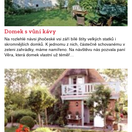
Domek s vůní kávy
Na rozlehlé návsi jihočeské vsi září bílé štíty velkých statků i
skromnějších domků. K jednomu z nich, částečně schovanému v
zeleni zahrádky, máme namířeno. Na návštěvu nás pozvala paní
Věra, která domek vlastní už téměř…