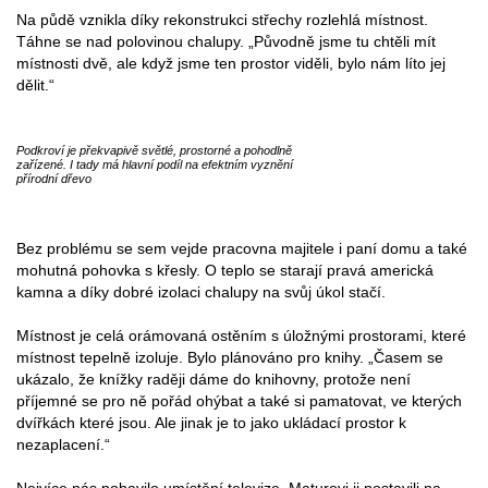
Na půdě vznikla díky rekonstrukci střechy rozlehlá místnost.
Táhne se nad polovinou chalupy. „Původně jsme tu chtěli mít
místnosti dvě, ale když jsme ten prostor viděli, bylo nám líto jej
dělit.“
Podkroví je překvapivě světlé, prostorné a pohodlně
zařízené. I tady má hlavní podíl na efektním vyznění
přírodní dřevo
Bez problému se sem vejde pracovna majitele i paní domu a také
mohutná pohovka s křesly. O teplo se starají pravá americká
kamna a díky dobré izolaci chalupy na svůj úkol stačí.
Místnost je celá orámovaná ostěním s úložnými prostorami, které
místnost tepelně izoluje. Bylo plánováno pro knihy. „Časem se
ukázalo, že knížky raději dáme do knihovny, protože není
příjemné se pro ně pořád ohýbat a také si pamatovat, ve kterých
dvířkách které jsou. Ale jinak je to jako ukládací prostor k
nezaplacení.“
Nejvíce nás pobavilo umístění televize. Maturovi ji postavili na