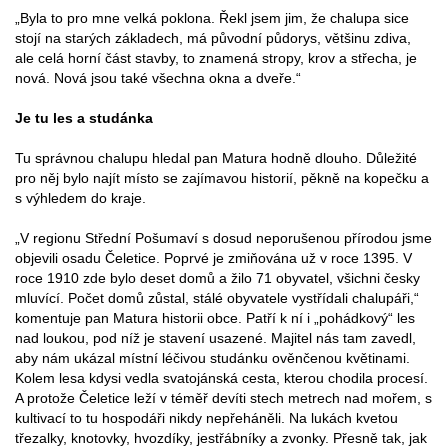
„Byla to pro mne velká poklona. Řekl jsem jim, že chalupa sice
stojí na starých základech, má původní půdorys, většinu zdiva,
ale celá horní část stavby, to znamená stropy, krov a střecha, je
nová. Nová jsou také všechna okna a dveře.“
Je tu les a studánka
Tu správnou chalupu hledal pan Matura hodně dlouho. Důležité
pro něj bylo najít místo se zajímavou historií, pěkně na kopečku a
s výhledem do kraje.
„V regionu Střední Pošumaví s dosud neporušenou přírodou jsme
objevili osadu Čeletice. Poprvé je zmiňována už v roce 1395. V
roce 1910 zde bylo deset domů a žilo 71 obyvatel, všichni česky
mluvící. Počet domů zůstal, stálé obyvatele vystřídali chalupáři,“
komentuje pan Matura historii obce. Patří k ní i „pohádkový“ les
nad loukou, pod níž je stavení usazené. Majitel nás tam zavedl,
aby nám ukázal místní léčivou studánku ověnčenou květinami.
Kolem lesa kdysi vedla svatojánská cesta, kterou chodila procesí.
A protože Čeletice leží v téměř devíti stech metrech nad mořem, s
kultivací to tu hospodáři nikdy nepřeháněli. Na lukách kvetou
třezalky, knotovky, hvozdíky, jestřábníky a zvonky. Přesně tak, jak