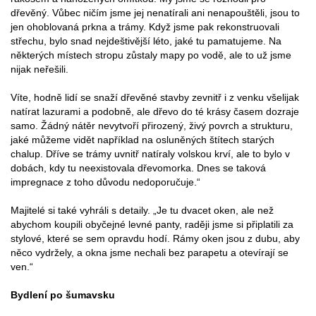
dřevěný. Vůbec ničím jsme jej nenatírali ani nenapouštěli, jsou to
jen ohoblovaná prkna a trámy. Když jsme pak rekonstruovali
střechu, bylo snad nejdeštivější léto, jaké tu pamatujeme. Na
některých místech stropu zůstaly mapy po vodě, ale to už jsme
nijak neřešili.
Víte, hodně lidí se snaží dřevěné stavby zevnitř i z venku všelijak
natírat lazurami a podobně, ale dřevo do té krásy časem dozraje
samo. Žádný nátěr nevytvoří přirozený, živý povrch a strukturu,
jaké můžeme vidět například na osluněných štítech starých
chalup. Dříve se trámy uvnitř natíraly volskou krví, ale to bylo v
dobách, kdy tu neexistovala dřevomorka. Dnes se taková
impregnace z toho důvodu nedoporučuje.“
Majitelé si také vyhráli s detaily. „Je tu dvacet oken, ale než
abychom koupili obyčejné levné panty, raději jsme si připlatili za
stylové, které se sem opravdu hodí. Rámy oken jsou z dubu, aby
něco vydržely, a okna jsme nechali bez parapetu a otevírají se
ven.“
Bydlení po šumavsku