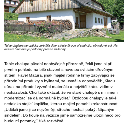
Tahle chalupa se opticky zvětšila díky střeše široce přesahující obvodové zdi. Na
deštivé Šumavě je podobný přesah užitečný
Tahle chalupa působí neobyčejně přirozeně, řekli jsme si při
prvním pohledu na bílé stavení s novotou svítícím dřevěným
štítem. Pavel Matura, jinak majitel rodinné firmy zabývající se
přírodními produkty s bylinami, se usmál a odpověděl: „Kladu
důraz na přírodní vyznění materiálu a největší krásu vidím v
neokázalosti. Chci také ukázat, že ve staré chalupě s minimem
modernizací se dá normálně bydlet.“ Ozdobou chalupy je také
nedaleko stojící kaplička, kterou majitel pomohl zrekonstruovat.
„Udělali jsme ji co nejvěrněji, střechu nechali pokrýt štípaným
šindelem. Do koule na věžičce jsme samozřejmě uložili něco pro
budoucí potomky,“ říká rozvážně.