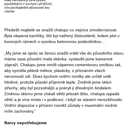
Malá zahrádka je plná bylinek
použitelných v kuchyni i při léčení,
vše pochopitelně pěstované bez
chemie
Předešlí majitelé se snažili chalupu co nejvíce zmodernizovat.
Byla olepená kachlíky, štít byl natřený žlutozeleně, kolem plot v
kovových rámech s vysokou betonovou podezdívkou…
„My jsme se spolu se ženou snažili vrátit vše do původního stavu:
máme zase původní malá okénka, vystavěli jsme kamenné
zápraží. Chalupu jsme omítli vápenno-cementovou omítkou tak,
aby vyzněla pěkně měkce, plasticky, s přiznáním všech
nerovností zdí. Dnes bychom vnitřní omítky ale určitě volili
hliněné, protože působí příjemně teple. Změnili jsme sklon
střechy, aby byl pozvolnější a pokryli ji dřevěným šindelem.
Změnou sklonu jsme získali větší přesah štítu, chalupa vypadá
větší a je více místa i v podkroví, i když se stavení nerozšiřovalo.
Vnitřní dispozice v přízemí rovněž zůstaly v maximální možné
míře zachovány.“
Barvy nepotřebujeme