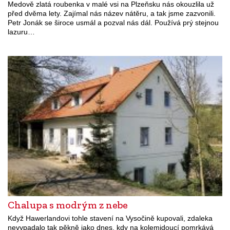
Medově zlatá roubenka v malé vsi na Plzeňsku nás okouzlila už
před dvěma lety. Zajímal nás název nátěru, a tak jsme zazvonili.
Petr Jonák se široce usmál a pozval nás dál. Používá prý stejnou
lazuru…
Chalupa s modrým z nebe
Když Hawerlandovi tohle stavení na Vysočině kupovali, zdaleka
nevypadalo tak pěkně jako dnes, kdy na kolemjdoucí pomrkává