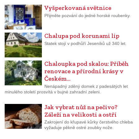
Vyšperkovaná světnice
Přijměte pozvání do jedné horské roubenky.
Chalupa pod korunami lip
Statek stojí v podhůří Jeseníků už 340 let.
Chaloupka pod skalou: Příběh
renovace a přírodní krásy v
Českém…
Nenápadný zděný domek z padesátých let
minulého století prosvítá v bujné zahradní zeleni.
Jak vybrat nůž na pečivo?
Záleží na velikosti a ostří
Zakrojení do křupavé kůrky čerstvého chleba
vyžaduje pěkně ostré zoubky nože.