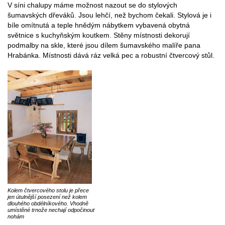
V síni chalupy máme možnost nazout se do stylových
šumavských dřeváků. Jsou lehčí, než bychom čekali. Stylová je i
bíle omítnutá a teple hnědým nábytkem vybavená obytná
světnice s kuchyňským koutkem. Stěny místnosti dekorují
podmalby na skle, které jsou dílem šumavského malíře pana
Hrabánka. Místnosti dává ráz velká pec a robustní čtvercový stůl.
Kolem čtvercového stolu je přece
jen útulnější posezení než kolem
dlouhého obdélníkového. Vhodně
umístěné trnože nechají odpočinout
nohám