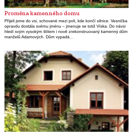
Proměna kamenného domu
Přijeli jsme do vsi, schované mezi poli, kde končí silnice. Vesnička
opravdu dostála svému jménu – jmenuje se totiž Víska. Do návsi
hledí svým vysokým štítem i nově zrekonstruovaný kamenný dům
manželů Adamových. Dům vypadá…