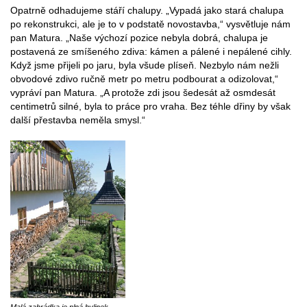
Opatrně odhadujeme stáří chalupy. „Vypadá jako stará chalupa
po rekonstrukci, ale je to v podstatě novostavba,“ vysvětluje nám
pan Matura. „Naše výchozí pozice nebyla dobrá, chalupa je
postavená ze smíšeného zdiva: kámen a pálené i nepálené cihly.
Když jsme přijeli po jaru, byla všude plíseň. Nezbylo nám nežli
obvodové zdivo ručně metr po metru podbourat a odizolovat,“
vypráví pan Matura. „A protože zdi jsou šedesát až osmdesát
centimetrů silné, byla to práce pro vraha. Bez téhle dřiny by však
další přestavba neměla smysl.“