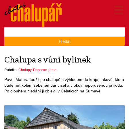
Hledat
Chalupa s vůní bylinek
Rubrika:
Chalupy
,
Doporucujeme
Pavel Matura toužil po chalupě s výhledem do kraje, takové, která
bude mít kolem sebe jen pár čísel a v okolí neporušenou přírodu.
Po dlouhém hledání ji objevil v Čeleticích na Šumavě.