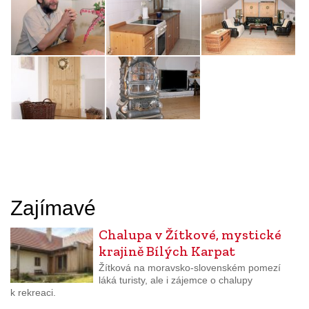
Zajímavé
Chalupa v Žítkové, mystické
krajině Bílých Karpat
Žítková na moravsko-slovenském pomezí
láká turisty, ale i zájemce o chalupy
k rekreaci.