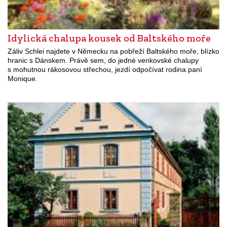
Idylická chalupa kousek od Baltského moře
Záliv Schlei najdete v Německu na pobřeží Baltského moře, blízko
hranic s Dánskem. Právě sem, do jedné venkovské chalupy
s mohutnou rákosovou střechou, jezdí odpočívat rodina paní
Monique.