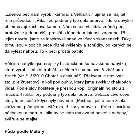
„Zděnou pec nám vyrobil kamnář z Velhartic,“ ujímá se majitel
role průvodce . „Říkal, že podobný typ dělá poprvé, lidé si obvykle
objednávají kachlová kamna. Nám se ale víc líbila zděná pec,
protože je jednodušší, prostší a lépe do místnosti zapadne. Při
jejím návrhu jsme se inspirovali snad ve všech skanzenech. Díky
tomu jsou v bocích pece různé výklenky a schůdky, po kterých se
dá vylézt nahoru. To k peci prostě patřilo.“
Většina nábytku jsou repliky historického šumavského nábytku,
které vyrobili místní truhláři a některé i namaloval řezbář pan
Hrach (viz č. 3/2010 Chatař a chalupář). Překvapuje nás tvar
stolu: je čtvercový, nikoli podlouhlý, který jsme zvyklí v chalupách
vídat. Podle slov hostitele je přesnou kopií originálního stolu z
muzea. Truhlář prý podobný typ dělal poprvé, třebaže čtvercové
stoly tu nejspíše kdysi byly původní. „Místnost ještě není zcela
zařízená, plánujeme ještě dva, tři kusy nábytku – třeba klasickou
pětibokou almaru a líbila by se nám malovaná postel s nebesy,“
svěřuje se majitel.
Půda podle Matury