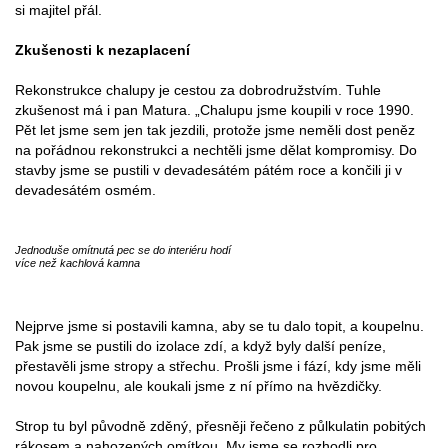
si majitel přál.
Zkušenosti k nezaplacení
Rekonstrukce chalupy je cestou za dobrodružstvím. Tuhle
zkušenost má i pan Matura. „Chalupu jsme koupili v roce 1990.
Pět let jsme sem jen tak jezdili, protože jsme neměli dost peněz
na pořádnou rekonstrukci a nechtěli jsme dělat kompromisy. Do
stavby jsme se pustili v devadesátém pátém roce a končili ji v
devadesátém osmém.
Jednoduše omítnutá pec se do interiéru hodí
více než kachlová kamna
Nejprve jsme si postavili kamna, aby se tu dalo topit, a koupelnu.
Pak jsme se pustili do izolace zdí, a když byly další peníze,
přestavěli jsme stropy a střechu. Prošli jsme i fází, kdy jsme měli
novou koupelnu, ale koukali jsme z ní přímo na hvězdičky.
Strop tu byl původně zděný, přesněji řečeno z půlkulatin pobitých
rákosem a nahozených omítkou. My jsme se rozhodli pro