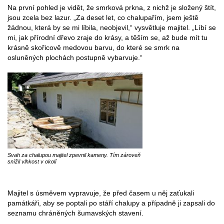
Na první pohled je vidět, že smrková prkna, z nichž je složený štít,
jsou zcela bez lazur. „Za deset let, co chalupařím, jsem ještě
žádnou, která by se mi líbila, neobjevil,“ vysvětluje majitel. „Líbí se
mi, jak přírodní dřevo zraje do krásy, a těším se, až bude mít tu
krásně skořicově medovou barvu, do které se smrk na
osluněných plochách postupně vybarvuje.“
Svah za chalupou majitel zpevnil kameny. Tím zároveň
snížil vlhkost v okolí
Majitel s úsměvem vypravuje, že před časem u něj zaťukali
památkáři, aby se poptali po stáří chalupy a případně ji zapsali do
seznamu chráněných šumavských stavení.