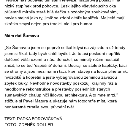
nízký stupínek proti pohovce. Lesk jejího vševědoucího oka
příjemně mírnila stará bílá dečka s ozdobným zoubkováním,
navlas stejná jako ty, jimiž se zdobí oltáře kapliček. Majitelé mají
zkrátka smysl nejen pro tradici, ale i pro humor.
Mám rád Šumavu
„Se Šumavou jsem se poprvé setkal kdysi na zájezdu a už tehdy
jsem si říkal: tady bych chtěl bydlet. Je to asi poslední nepříliš
dotčené větší území u nás. Bohužel, co minulý režim nestačil
zničit, to se teď ‘úspěšně’ dohání. Bourají se stoleté kapličky, kácí
se stromy a jsou mezi námi i tací, kteří stavějí na louce plné arnik,
hvozdíků a kopretin a ještě vybagrovanou zeminou zavezou
zbytek louky. Nevhodné novostavby poškozují krajinný ráz a
neodborné rekonstrukce a přestavby posledních starých
šumavských chalup ničí lidovou architekturu. A to mne mrzí,“
stěžuje si Pavel Matura a ukazuje nám fotografie míst, která
nenávratně ztratila svou původní tvář.
TEXT: RADKA BOROVIČKOVÁ
FOTO: ZDENĚK ROLLER