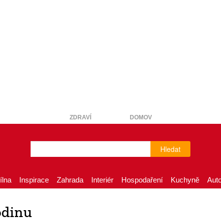
ZDRAVÍ
DOMOV
Hledat
ílna
Inspirace
Zahrada
Interiér
Hospodaření
Kuchyně
Aut
odinu