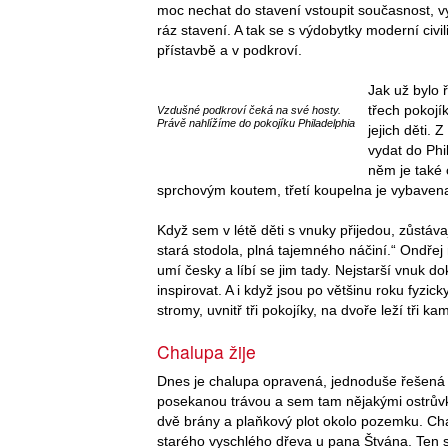
moc nechat do stavení vstoupit současnost, 
ráz stavení. A tak se s výdobytky moderní civ
přístavbě a v podkroví.
Jak už bylo 
třech pokojí
Vzdušné podkroví čeká na své hosty.
Právě nahlížíme do pokojíku Philadelphia
jejich děti.
vydat do Phi
něm je také 
sprchovým koutem, třetí koupelna je vybaven
Když sem v létě děti s vnuky přijedou, zůstávaj
stará stodola, plná tajemného náčiní.“ Ondřej 
umí česky a líbí se jim tady. Nejstarší vnuk d
inspirovat. A i když jsou po většinu roku fyzi
stromy, uvnitř tři pokojíky, na dvoře leží tři k
Chalupa žije
Dnes je chalupa opravená, jednoduše řešená 
posekanou trávou a sem tam nějakými ostrůvky
dvě brány a plaňkový plot okolo pozemku. Chal
starého vyschlého dřeva u pana Štvána. Ten si