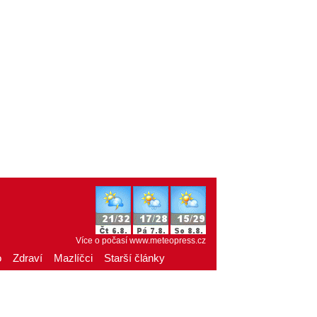
Více o počasí
www.meteopress.cz
o
Zdraví
Mazlíčci
Starší články