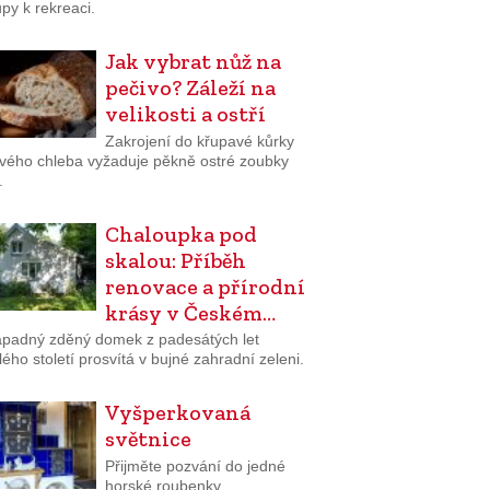
py k rekreaci.
Jak vybrat nůž na
pečivo? Záleží na
velikosti a ostří
Zakrojení do křupavé kůrky
tvého chleba vyžaduje pěkně ostré zoubky
.
Chaloupka pod
skalou: Příběh
renovace a přírodní
krásy v Českém…
padný zděný domek z padesátých let
ého století prosvítá v bujné zahradní zeleni.
Vyšperkovaná
světnice
Přijměte pozvání do jedné
horské roubenky.