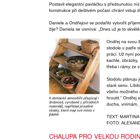
Postavil elegantní pavláčku s předsunutou níz
konstrukce při deštivém počasí chrání vstup d
Daniele a Ondřejovi se podařilo vytvořit příjem
žije? Daniela se usmívá: „Dnes už je to skvělé
Ondřej na svou 
stodole v patře s
práci. Už nyní po
kachle, obrázky,
třeba i rámy ze 
Stodolu plánuju j
staré seno. Líbil
všeho možného a 
hroutit.“ Ondřej 
K domácké atmosféře přispívají i
drobnosti, vyrobené z přírodních
ducha, vnímám, j
materiálů, například proutěné
ošatky, které mají své místo v
jídelně
TEXT: MARTINA
FOTO: ALEXAN
CHALUPA PRO VELKOU RODI