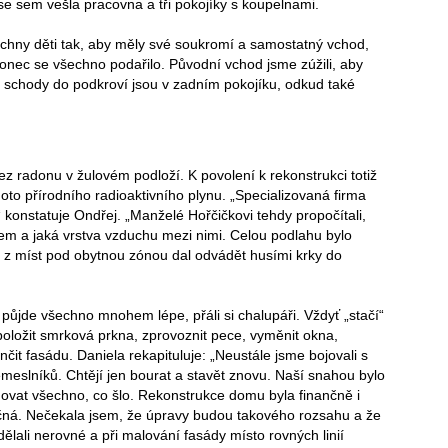
se sem vešla pracovna a tři pokojíky s koupelnami.
chny děti tak, aby měly své soukromí a samostatný vchod,
konec se všechno podařilo. Původní vchod jsme zúžili, aby
é schody do podkroví jsou v zadním pokojíku, odkud také
z radonu v žulovém podloží. K povolení k rekonstrukci totiž
oto přírodního radioaktivního plynu. „Specializovaná firma
 konstatuje Ondřej. „Manželé Hořčičkovi tehdy propočítali,
em a jaká vrstva vzduchu mezi nimi. Celou podlahu bylo
 z míst pod obytnou zónou dal odvádět husími krky do
půjde všechno mnohem lépe, přáli si chalupáři. Vždyť „stačí“
oložit smrková prkna, zprovoznit pece, vyměnit okna,
čit fasádu. Daniela rekapituluje: „Neustále jsme bojovali s
meslníků. Chtějí jen bourat a stavět znovu. Naší snahou bylo
ovat všechno, co šlo. Rekonstrukce domu byla finančně i
očná. Nečekala jsem, že úpravy budou takového rozsahu a že
lali nerovné a při malování fasády místo rovných linií