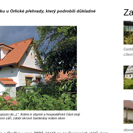
Za
ku u Orlické přehrady, který podrobili důkladné
časté
cílem
pozici do „L“. Kolmo k obytné a hospodářské části stojí
avení září, zdobí okrové šambrány kolem oken
slove