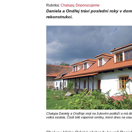
Rubrika:
Chalupy
,
Doporucujeme
Daniela a Ondřej tráví poslední roky v dom
rekonstrukci.
Chalupa Daniely a Ondřeje stojí na žulovém podloží a má dis
velká stodola. Čistě bílé vápenné omítky, které dnes na st