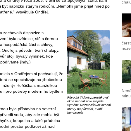
a a Ondřej v roce 2003. Vrátili se ze Spojených států, kam
chalu
li být nablízku starým rodičům. „Nemohli jsme přijet hned po
atřené.“ vysvětluje Ondřej.
ám zachovalá dispozice s
ení byla světnice, síň s černou
čers
la hospodářská část s chlévy,
nože
 Ondřej s původní tváří chalupy.
ůr stojí bývalý výminek, kde
 podíváme jindy.)
niela s Ondřejem si pochvalují, že
která se specializuje na jihočeskou
u. Inženýr Hořčička s manželkou
Nená
upu i pro potřeby moderního bydlení
minul
Původní třídílná „paneláková“
okna nechali noví majitelé
vyměnit. Nezmenšovali okenní
nou byla přístavba na severní
otvory na původní, zvolili
kompromis
přivedli vodu, aby zde mohla být
hyňka, koupelna a také prádelna.
původní prostor podkroví až nad