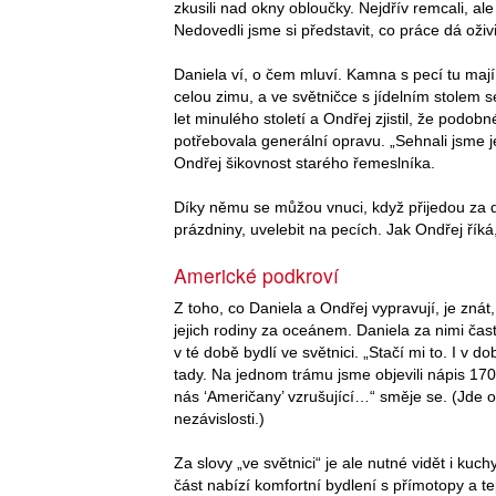
zkusili nad okny obloučky. Nejdřív remcali, al
Nedovedli jsme si představit, co práce dá oživ
Daniela ví, o čem mluví. Kamna s pecí tu mají 
celou zimu, a ve světničce s jídelním stolem
let minulého století a Ondřej zjistil, že podob
potřebovala generální opravu. „Sehnali jsme je
Ondřej šikovnost starého řemeslníka.
Díky němu se můžou vnuci, když přijedou za
prázdniny, uvelebit na pecích. Jak Ondřej říká, 
Americké podkroví
Z toho, co Daniela a Ondřej vypravují, je znát
jejich rodiny za oceánem. Daniela za nimi čas
v té době bydlí ve světnici. „Stačí mi to. I v 
tady. Na jednom trámu jsme objevili nápis 170
nás ‘Američany’ vzrušující…“ směje se. (Jde 
nezávislosti.)
Za slovy „ve světnici“ je ale nutné vidět i ku
část nabízí komfortní bydlení s přímotopy a t