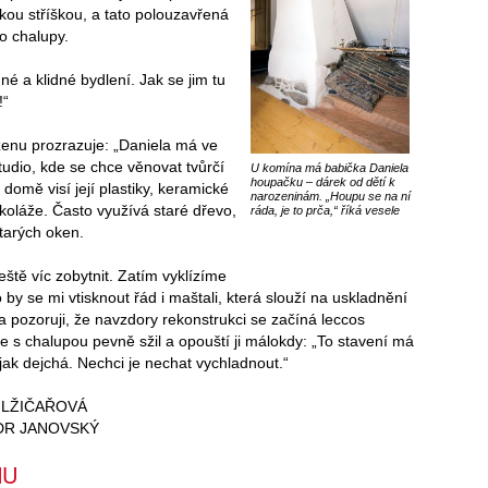
kou stříškou, a tato polouzavřená
o chalupy.
né a klidné bydlení. Jak se jim tu
!“
ženu prozrazuje: „Daniela má ve
tudio, kde se chce věnovat tvůrčí
U komína má babička Daniela
houpačku – dárek od dětí k
 domě visí její plastiky, keramické
narozeninám. „Houpu se na ní
 koláže. Často využívá staré dřevo,
ráda, je to prča,“ říká vesele
starých oken.
eště víc zobytnit. Zatím vyklízíme
o by se mi vtisknout řád i maštali, která slouží na uskladnění
pozoruji, že navzdory rekonstrukci se začíná leccos
se s chalupou pevně sžil a opouští ji málokdy: „To stavení má
ak dejchá. Nechci je nechat vychladnout.“
 LŽIČAŘOVÁ
DR JANOVSKÝ
NU