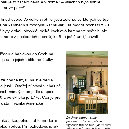
e pak je to začalo bavit. A v domě? – všechno bylo shnilé.
it mrtvé pece!“
hned dvoje. Ve velké světnici jsou zelená, ve kterých se topí
 se na kamnech s modrými kachli vaří. Ta modrá pochází z 20.
né byly v okolí obvyklé. Velká kachlová kamna ve světnici ale
dnoho z posledních pecařů, kteří to ještě umí,“ chválí
 dědou a babičkou do Čech na
jsou to jejich oblíbené útulky.
, že hodně myslí na své děti a
to jezdí. Ondřej zůstává v chalupě,
dobách minulých se jedlo a spalo
0 a ve sklípku je 1776. Což je pro
o datum vzniku Americké
Ze dvou starých stolů,
chyňku a koupelnu. Tahle moderní
původem z bazaru, občas
vypadne trocha pilin. „Asi v nich
eplou vodou. Při rozhodování, jak
někdo bydlí,“ usmívá se Ondřej