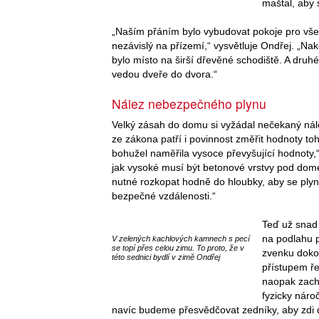
maštal, aby 
„Naším přáním bylo vybudovat pokoje pro vše
nezávislý na přízemí,“ vysvětluje Ondřej. „Na
bylo místo na širší dřevěné schodiště. A druh
vedou dveře do dvora.“
Nález nebezpečného plynu
Velký zásah do domu si vyžádal nečekaný nále
ze zákona patří i povinnost změřit hodnoty toh
bohužel naměřila vysoce převyšující hodnoty,“
jak vysoké musí být betonové vrstvy pod dom
nutné rozkopat hodně do hloubky, aby se plyn
bezpečné vzdálenosti.“
Teď už snad 
na podlahu p
V zelených kachlových kamnech s pecí
se topí přes celou zimu. To proto, že v
zvenku dokon
této sednici bydlí v zimě Ondřej
přístupem ře
naopak zach
fyzicky nár
navíc budeme přesvědčovat zedníky, aby zdi dě