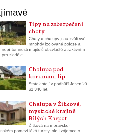
jímavé
Tipy na zabezpečení
chaty
Chaty a chalupy jsou kvůli své
mnohdy izolované poloze a
 nepřítomnosti majitelů obzvláště atraktivním
 pro zloděje.
Chalupa pod
korunami lip
Statek stojí v podhůří Jeseníků
už 340 let.
Chalupa v Žítkové,
mystické krajině
Bílých Karpat
Žítková na moravsko-
nském pomezí láká turisty, ale i zájemce o