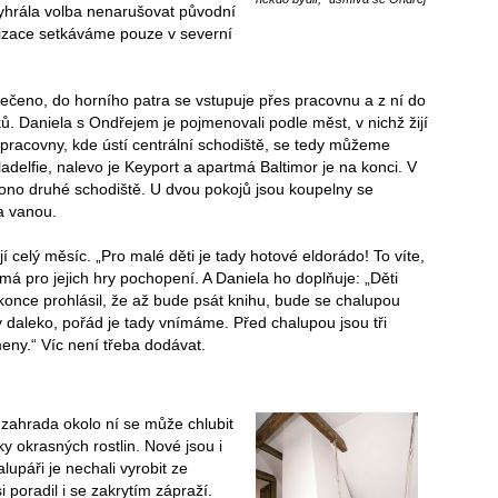
vyhrála volba nenarušovat původní
ilizace setkáváme pouze v severní
řečeno, do horního patra se vstupuje přes pracovnu a z ní do
ků. Daniela s Ondřejem je pojmenovali podle měst, v nichž žijí
 Z pracovny, kde ústí centrální schodiště, se tedy můžeme
ladelfie, nalevo je Keyport a apartmá Baltimor je na konci. V
ono druhé schodiště. U dvou pokojů jsou koupelny se
a vanou.
í celý měsíc. „Pro malé děti je tady hotové eldorádo! To víte,
má pro jejich hry pochopení. A Daniela ho doplňuje: „Děti
okonce prohlásil, že až bude psát knihu, bude se chalupou
cky daleko, pořád je tady vnímáme. Před chalupou jsou tři
ameny.“ Víc není třeba dodávat.
zahrada okolo ní se může chlubit
 okrasných rostlin. Nové jsou i
upáři je nechali vyrobit ze
 poradil i se zakrytím zápraží.