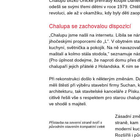
Chalupu blízko Orlické přehrady koupili Daniel
odešli se svými třemi dětmi v roce 1979. Chtě
revoluci, ale až v okamžiku, kdy byly děti zaop
Chalupa se zachovalou dispozicí
„Chalupu jsme našli na internetu. Líbila se n
jihočeskými proporcemi do „L“. V obytném stav
kuchyní, světnička a pokojík. Na ně navazova
maštalí a kolmo stála stodola,“ seznamuje nás
(Pro úplnost dodejme, že naproti domu přes dv
chalupaří jejich přátelé z Holandska. K nim se
Při rekonstrukci došlo k některým změnám. Da
měli štěstí při výběru stavební firmy Suchan, 
architekturu, tak stavitelské kanceláře z Písk
citlivě řešili vše s respektem pro starou chal
ve shodě s majiteli.
Zásadní změ
straně, kam 
Přístavba na severní straně tvoří s
původním stavením kompaktní celek
moderní kuc
Rozšířili i 