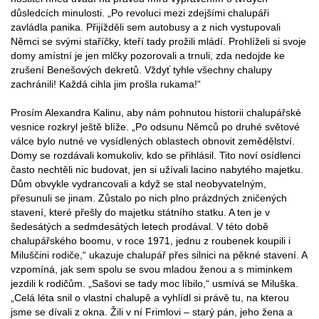
důsledcích minulosti. „Po revoluci mezi zdejšími chalupáři
zavládla panika. Přijížděli sem autobusy a z nich vystupovali
Němci se svými staříčky, kteří tady prožili mládí. Prohlíželi si svoje
domy amístní je jen mlčky pozorovali a trnuli, zda nedojde ke
zrušení Benešových dekretů. Vždyť tyhle všechny chalupy
zachránili! Každá cihla jim prošla rukama!“
Prosím Alexandra Kalinu, aby nám pohnutou historii chalupářské
vesnice rozkryl ještě blíže. „Po odsunu Němců po druhé světové
válce bylo nutné ve vysídlených oblastech obnovit zemědělství.
Domy se rozdávali komukoliv, kdo se přihlásil. Tito noví osídlenci
často nechtěli nic budovat, jen si užívali lacino nabytého majetku.
Dům obvykle vydrancovali a když se stal neobyvatelným,
přesunuli se jinam. Zůstalo po nich plno prázdných zničených
stavení, které přešly do majetku státního statku. A ten je v
šedesátých a sedmdesátých letech prodával. V této době
chalupářského boomu, v roce 1971, jednu z roubenek koupili i
Miluščini rodiče,“ ukazuje chalupář přes silnici na pěkné stavení. A
vzpomíná, jak sem spolu se svou mladou ženou a s miminkem
jezdili k rodičům. „Sašovi se tady moc líbilo,“ usmívá se Miluška.
„Celá léta snil o vlastní chalupě a vyhlídl si právě tu, na kterou
jsme se dívali z okna. Žili v ní Frimlovi – starý pán, jeho žena a