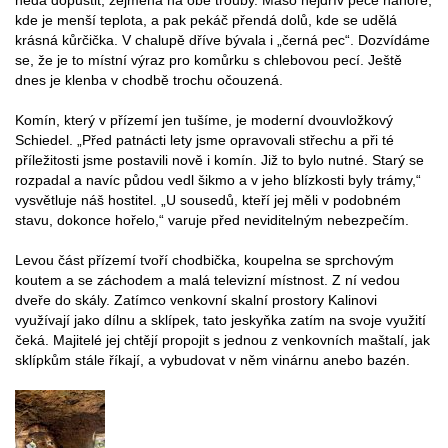
nedá dopustit, zejména na obě trouby. Maso nejdřív peče nahoře,
kde je menší teplota, a pak pekáč přendá dolů, kde se udělá
krásná kůrčička. V chalupě dříve bývala i „černá pec“. Dozvídáme
se, že je to místní výraz pro komůrku s chlebovou pecí. Ještě
dnes je klenba v chodbě trochu očouzená.
Komín, který v přízemí jen tušíme, je moderní dvouvložkový
Schiedel. „Před patnácti lety jsme opravovali střechu a při té
příležitosti jsme postavili nově i komín. Již to bylo nutné. Starý se
rozpadal a navíc půdou vedl šikmo a v jeho blízkosti byly trámy,“
vysvětluje náš hostitel. „U sousedů, kteří jej měli v podobném
stavu, dokonce hořelo,“ varuje před neviditelným nebezpečím.
Levou část přízemí tvoří chodbička, koupelna se sprchovým
koutem a se záchodem a malá televizní místnost. Z ní vedou
dveře do skály. Zatímco venkovní skalní prostory Kalinovi
využívají jako dílnu a sklípek, tato jeskyňka zatím na svoje využití
čeká. Majitelé jej chtějí propojit s jednou z venkovních maštalí, jak
sklípkům stále říkají, a vybudovat v něm vinárnu anebo bazén.