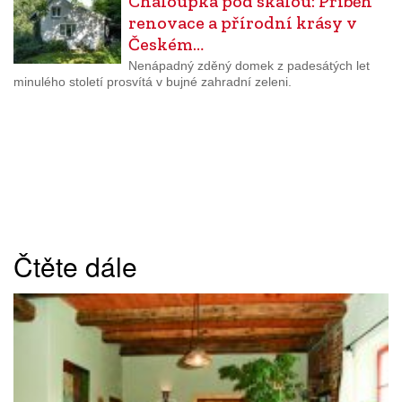
Chaloupka pod skalou: Příběh
renovace a přírodní krásy v
Českém…
Nenápadný zděný domek z padesátých let
minulého století prosvítá v bujné zahradní zeleni.
Čtěte dále