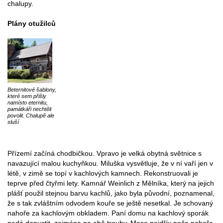
chalupy.
Plány otužilců
Beternitové šablony,
které sem přišly
namísto eternitu,
památkáři nechtěli
povolit. Chalupě ale
sluší
Přízemí začíná chodbičkou. Vpravo je velká obytná světnice s
navazující malou kuchyňkou. Miluška vysvětluje, že v ní vaří jen v
létě, v zimě se topí v kachlových kamnech. Rekonstruovali je
teprve před čtyřmi lety. Kamnář Weinlich z Mělníka, který na jejich
plášť použil stejnou barvu kachlů, jako byla původní, poznamenal,
že s tak zvláštním odvodem kouře se ještě nesetkal. Je schovaný
nahoře za kachlovým obkladem. Paní domu na kachlový sporák