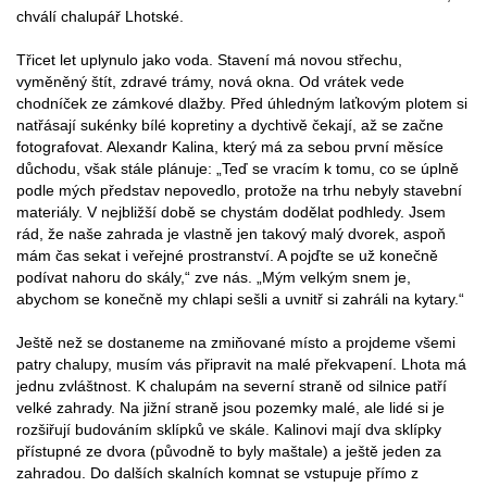
chválí chalupář Lhotské.
Třicet let uplynulo jako voda. Stavení má novou střechu,
vyměněný štít, zdravé trámy, nová okna. Od vrátek vede
chodníček ze zámkové dlažby. Před úhledným laťkovým plotem si
natřásají sukénky bílé kopretiny a dychtivě čekají, až se začne
fotografovat. Alexandr Kalina, který má za sebou první měsíce
důchodu, však stále plánuje: „Teď se vracím k tomu, co se úplně
podle mých představ nepovedlo, protože na trhu nebyly stavební
materiály. V nejbližší době se chystám dodělat podhledy. Jsem
rád, že naše zahrada je vlastně jen takový malý dvorek, aspoň
mám čas sekat i veřejné prostranství. A pojďte se už konečně
podívat nahoru do skály,“ zve nás. „Mým velkým snem je,
abychom se konečně my chlapi sešli a uvnitř si zahráli na kytary.“
Ještě než se dostaneme na zmiňované místo a projdeme všemi
patry chalupy, musím vás připravit na malé překvapení. Lhota má
jednu zvláštnost. K chalupám na severní straně od silnice patří
velké zahrady. Na jižní straně jsou pozemky malé, ale lidé si je
rozšiřují budováním sklípků ve skále. Kalinovi mají dva sklípky
přístupné ze dvora (původně to byly maštale) a ještě jeden za
zahradou. Do dalších skalních komnat se vstupuje přímo z