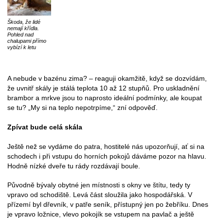
Škoda, že lidé
nemají křídla.
Pohled nad
chalupami přímo
vybízí k letu
A nebude v bazénu zima? – reaguji okamžitě, když se dozvídám,
že uvnitř skály je stálá teplota 10 až 12 stupňů. Pro uskladnění
brambor a mrkve jsou to naprosto ideální podmínky, ale koupat
se tu? „My si na teplo nepotrpíme,“ zní odpověď.
Zpívat bude celá skála
Ještě než se vydáme do patra, hostitelé nás upozorňují, ať si na
schodech i při vstupu do horních pokojů dáváme pozor na hlavu.
Hodně nízké dveře tu rády rozdávají boule.
Původně bývaly obytné jen místnosti s okny ve štítu, tedy ty
vpravo od schodiště. Levá část sloužila jako hospodářská. V
přízemí byl dřevník, v patře seník, přístupný jen po žebříku. Dnes
je vpravo ložnice, vlevo pokojík se vstupem na pavlač a ještě