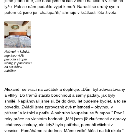
jsme jedno dítě, ale našli jsme si čas v létě i na kolo a v zimě na
lyže. Pak se nám podařilo vyjet k moři. Narodil se druhý syn a
potom už jsme jen chalupařili,“ shrnuje v krátkosti léta života.
Nábytek v ložnici,
kde jsou vidět
původní stropní
trámy, je památkou
na Miluščinu
babičku
Alexandr se vrací na začátek a doplňuje: „Dům byl zdevastovaný
a vlhký. Do trámů stačilo bouchnout a samy padaly, jak byly
shnilé. Naplánovali jsme si, že do dvou let budeme bydlet, a to se
povedlo. Zvládli jsme zprovoznit dvě místnosti – obytnou v
přízemí a ložnici v patře. A nahrubo koupelnu se žumpou.“ První
roky práce na vlastním hodnotí: „Měl jsem již zkušenosti z opravy
tchánovy chalupy, ale když bylo potřeba, pomohli všichni z
vesnice. Pomáháme si dodnes. Máme velké štěstí na lidi okolo,“