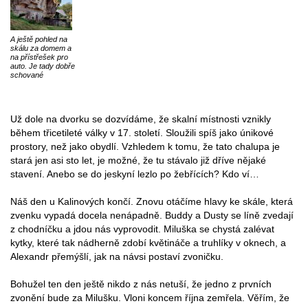
A ještě pohled na
skálu za domem a
na přístřešek pro
auto. Je tady dobře
schované
Už dole na dvorku se dozvídáme, že skalní místnosti vznikly
během třicetileté války v 17. století. Sloužili spíš jako únikové
prostory, než jako obydlí. Vzhledem k tomu, že tato chalupa je
stará jen asi sto let, je možné, že tu stávalo již dříve nějaké
stavení. Anebo se do jeskyní lezlo po žebřících? Kdo ví…
Náš den u Kalinových končí. Znovu otáčíme hlavy ke skále, která
zvenku vypadá docela nenápadně. Buddy a Dusty se líně zvedají
z chodníčku a jdou nás vyprovodit. Miluška se chystá zalévat
kytky, které tak nádherně zdobí květináče a truhlíky v oknech, a
Alexandr přemýšlí, jak na návsi postaví zvoničku.
Bohužel ten den ještě nikdo z nás netuší, že jedno z prvních
zvonění bude za Milušku. Vloni koncem října zemřela. Věřím, že