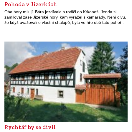
Pohoda v Jizerkách
Oba hory milují. Bára jezdívala s rodiči do Krkonoš, Jenda si
zamiloval zase Jizerské hory, kam vyrážel s kamarády. Není divu,
že když uvažovali o vlastní chalupě, byla ve hře obě tato pohoří.
Rychtář by se divil