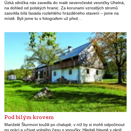
Úzká silnička nás zavedla do malé severočeské vesničky Uhelná,
na dohled od polských hranic. Za korunami vzrostlých stromů
zasvítila bílá fasáda rozlehlého hrázděného stavení – jsme na
místě. Byli jsme tu s fotografem už před…
Pod bílým krovem
Manželé Šturmovi toužili po chalupě, v níž by si mohli odpočinout
po práci a užívat volného času s vnoučky. Hledali hlavně v okolí