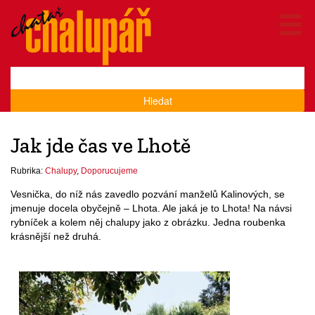
Hledat
Jak jde čas ve Lhotě
Rubrika:
Chalupy
,
Doporucujeme
Vesnička, do níž nás zavedlo pozvání manželů Kalinových, se
jmenuje docela obyčejně – Lhota. Ale jaká je to Lhota! Na návsi
rybníček a kolem něj chalupy jako z obrázku. Jedna roubenka
krásnější než druhá.