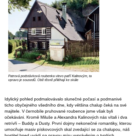
Patrová podstávková roubenka vlevo patří Kalinovým, ta
vpravo je sousedů. Obě těsně přiléhají ke skále
Idylický pohled podmalovávalo slunečné počasí a podmanivé
ticho obyčejného všedního dne, kdy většina chalup čeká na své
majitele. V černobíle pruhované roubence jsme však byli
očekáváni. Kromě Miluše a Alexandra Kalinových nás vítali i dva
retrívři – Buddy a Dusty. První dojmy nekonečné romantiky, kterou
umocňuje masiv pískovcových skal zvedající se za chalupou, náš
hostitel hned uvádí na pravou míru vyprávěním o tvrdých