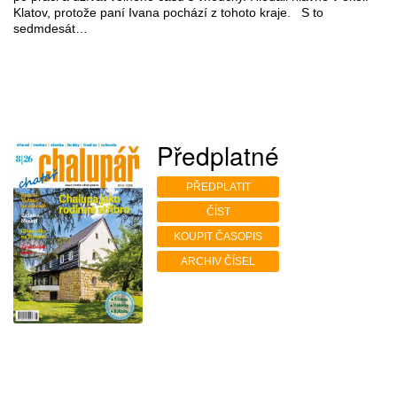
Klatov, protože paní Ivana pochází z tohoto kraje. S to
sedmdesát…
Předplatné
PŘEDPLATIT
ČÍST
KOUPIT ČASOPIS
ARCHIV ČÍSEL