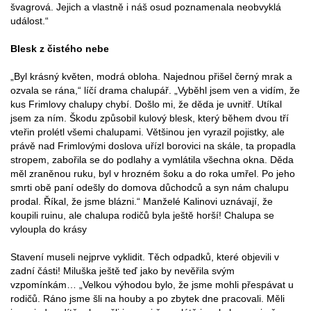
švagrová. Jejich a vlastně i náš osud poznamenala neobvyklá
událost.“
Blesk z čistého nebe
„Byl krásný květen, modrá obloha. Najednou přišel černý mrak a
ozvala se rána,“ líčí drama chalupář. „Vyběhl jsem ven a vidím, že
kus Frimlovy chalupy chybí. Došlo mi, že děda je uvnitř. Utíkal
jsem za ním. Škodu způsobil kulový blesk, který během dvou tří
vteřin prolétl všemi chalupami. Většinou jen vyrazil pojistky, ale
právě nad Frimlovými doslova uřízl borovici na skále, ta propadla
stropem, zabořila se do podlahy a vymlátila všechna okna. Děda
měl zraněnou ruku, byl v hrozném šoku a do roka umřel. Po jeho
smrti obě paní odešly do domova důchodců a syn nám chalupu
prodal. Říkal, že jsme blázni.“ Manželé Kalinovi uznávají, že
koupili ruinu, ale chalupa rodičů byla ještě horší! Chalupa se
vyloupla do krásy
Stavení museli nejprve vyklidit. Těch odpadků, které objevili v
zadní části! Miluška ještě teď jako by nevěřila svým
vzpomínkám… „Velkou výhodou bylo, že jsme mohli přespávat u
rodičů. Ráno jsme šli na houby a po zbytek dne pracovali. Měli