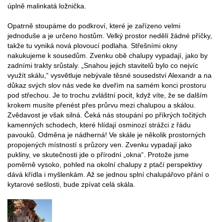
úplně malinkatá ložnička.
Opatrně stoupáme do podkroví, které je zařízeno velmi
jednoduše a je určeno hostům. Velký prostor nedělí žádné příčky,
takže tu vyniká nová plovoucí podlaha. Střešními okny
nakukujeme k sousedům. Zvenku obě chalupy vypadají, jako by
zadními trakty srůstaly. „Snahou jejich stavitelů bylo co nejvíc
využít skálu,“ vysvětluje nebývale těsné sousedství Alexandr a na
důkaz svých slov nás vede ke dveřím na samém konci prostoru
pod střechou. Je to trochu zvláštní pocit, když víte, že se dalším
krokem musíte přenést přes průrvu mezi chalupou a skálou.
Zvědavost je však silná. Čeká nás stoupání po příkrých točitých
kamenných schodech, které hlídají osminozí strážci z řádu
pavouků. Odměna je nádherná! Ve skále je několik prostorných
propojených místností s průzory ven. Zvenku vypadají jako
pukliny, ve skutečnosti jde o přírodní „okna“. Protože jsme
poměrně vysoko, pohled na okolní chalupy z ptačí perspektivy
dává křídla i myšlenkám. Až se jednou splní chalupářovo přání o
kytarové sešlosti, bude zpívat celá skála.