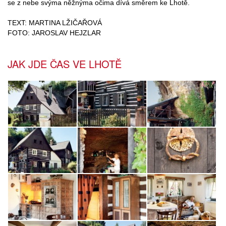
se z nebe svýma něžnýma očima dívá směrem ke Lhotě.
TEXT: MARTINA LŽIČAŘOVÁ
FOTO: JAROSLAV HEJZLAR
JAK JDE ČAS VE LHOTĚ