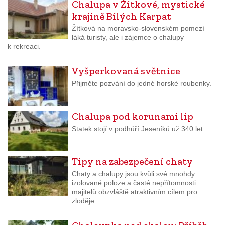
Chalupa v Žítkové, mystické
krajině Bílých Karpat
Žítková na moravsko-slovenském pomezí
láká turisty, ale i zájemce o chalupy
k rekreaci.
Vyšperkovaná světnice
Přijměte pozvání do jedné horské roubenky.
Chalupa pod korunami lip
Statek stojí v podhůří Jeseníků už 340 let.
Tipy na zabezpečení chaty
Chaty a chalupy jsou kvůli své mnohdy
izolované poloze a časté nepřítomnosti
majitelů obzvláště atraktivním cílem pro
zloděje.