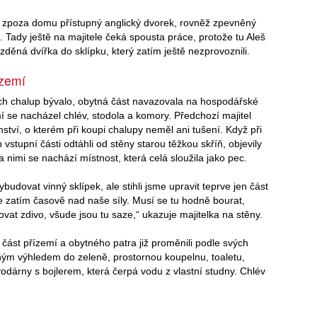
e zpoza domu přístupný anglický dvorek, rovněž zpevněný
 Tady ještě na majitele čeká spousta práce, protože tu Aleš
zazděná dvířka do sklípku, který zatím ještě nezprovoznili.
ízemí
ch chalup bývalo, obytná část navazovala na hospodářské
í se nacházel chlév, stodola a komory. Předchozí majitel
emství, o kterém při koupi chalupy neměl ani tušení. Když při
 vstupní části odtáhli od stěny starou těžkou skříň, objevily
a nimi se nachází místnost, která celá sloužila jako pec.
ybudovat vinný sklípek, ale stihli jsme upravit teprve jen část
e zatím časově nad naše síly. Musí se tu hodně bourat,
vat zdivo, všude jsou tu saze,“ ukazuje majitelka na stěny.
u část přízemí a obytného patra již proměnili podle svých
ným výhledem do zeleně, prostornou koupelnu, toaletu,
odárny s bojlerem, která čerpá vodu z vlastní studny. Chlév