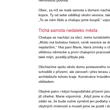
nemovitost podívat.
Obec, za níž se malá samota s domem nacháze
kopce. Ty od sebe oddělují okolní vesnice, tak
„To se nám líbilo a chalupu jsme koupili,“ vz
Tichá samota nedaleko města
Chalupa se nachází za obcí, mimo turistického
„Místo má bohatou historii, vznik vesnice se d
nejstarším,“ říká paní Marie, která zmínky o 
většinou německé a první chalupníci pracovali ja
také mlýn, později přibyla pila.
Obcházíme spolu okolo domu postaveného na 
schodišti z přízemí, ale zároveň i přes teras
architektuře tohoto kraje. Konstrukce hrázděn
obkladem.
Obytné patro i kdysi hospodářské přízemí js
již cihelné. Marie vzpomíná: „Když jsme si ch
zdálo se, že bude nutné vyměnit jen podlahy 
obytných místností a museli jsme se pustit i do