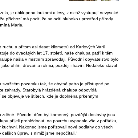
la, je obklopena loukami a lesy, z nichž vystupují nevysoké
že příchozí má pocit, že se ocitl hluboko uprostřed přírody.
pomíná Marie.
 ruchu a přitom asi deset kilometrů od Karlových Varů.
atuje do dvacátých let 17. století, naše chalupa patří k těm
chalupě našla v místním zpravodaji. Původní obyvatelstvo bylo
ko uhlíři, dřevaři a rolníci, později i havíři. Nedaleko stával
svažitém pozemku tak, že obytné patro je přístupné po
u ze zahrady. Starobylá hrázděná chalupa odpovídá
í se objevuje ve štítech, kde je doplněna prkenným
ou zděné. Původní dům byl kamenný, pozdější dostavby jsou
alupu přijeli prohlédnout, na povrchu vypadalo vše v pořádku,
v kuchyni. Nakonec jsme pořizovali nové podlahy do všech
 dalších úprav, s nimiž jsme nepočítali.“