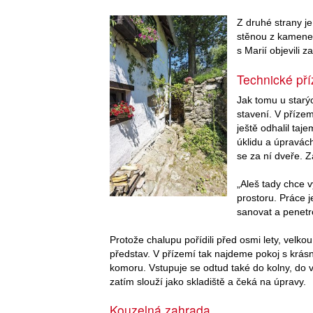
Z druhé strany j
stěnou z kamene.
s Marií objevili 
Technické př
Jak tomu u starý
stavení. V přízem
ještě odhalil taj
úklidu a úpravách
se za ní dveře. Z
„Aleš tady chce v
prostoru. Práce j
sanovat a penetro
Protože chalupu pořídili před osmi lety, velko
představ. V přízemí tak najdeme pokoj s krás
komoru. Vstupuje se odtud také do kolny, do v
zatím slouží jako skladiště a čeká na úpravy.
Kouzelná zahrada