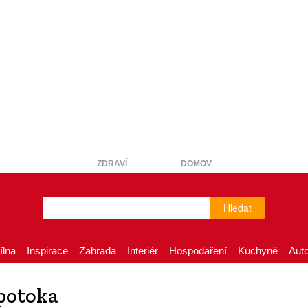
ZDRAVÍ
DOMOV
Hledat
ílna
Inspirace
Zahrada
Interiér
Hospodaření
Kuchyně
Aut
potoka