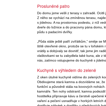
Prosluněné patro
Do domu jsme vešli z terasy v zahradě. Ocitli 
Z něho se vychází na zmíněnou terasu, najde
s jídelnou. A na prostornou podestu, z níž ved
dveře do ložnice a do pracovny pána domu, kt
půdu s padacími dvířky.
„Půda stále ještě patří zvířátkům,“ směje se M
štítě otevřené okno, protože se tu v loňském r
vrátily a dobývaly se dovnitř, tak jsme jim radě
vlaštovkami se tu zabydlela také kuna, ale z t
nás, zatímco vstupujeme do kuchyně s jídelno
Kuchyně s výhledem do zeleně
Z oken útulné kuchyně vidíme do zelených kor
Obdivujeme stará kamna a dozvídáme se, že p
funkční a původně stála na kovových nohách.
kamnáře. Ten nohy odstranil, kamna podezdil 
hostitelka připravuje kávu a čerstvě upečené k
vaření a pečení usnadňuje v horkých letních 
doplňuje nábytek a doplňky z předchozích bytů 