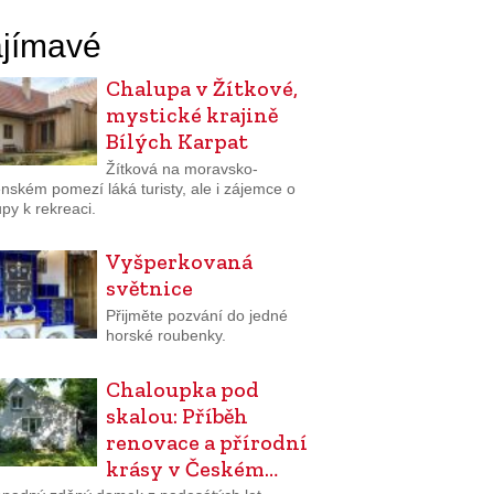
jímavé
Chalupa v Žítkové,
mystické krajině
Bílých Karpat
Žítková na moravsko-
nském pomezí láká turisty, ale i zájemce o
py k rekreaci.
Vyšperkovaná
světnice
Přijměte pozvání do jedné
horské roubenky.
Chaloupka pod
skalou: Příběh
renovace a přírodní
krásy v Českém…