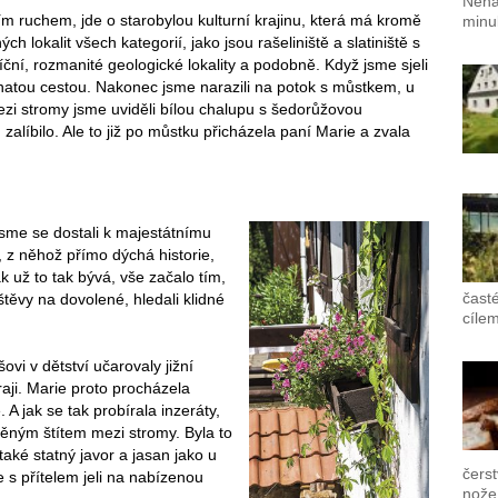
Nená
ím ruchem, jde o starobylou kulturní krajinu, která má kromě
minul
 lokalit všech kategorií, jako jsou rašeliniště a slatiniště s
íční, rozmanité geologické lokality a podobně. Když jsme sjeli
lesnatou cestou. Nakonec jsme narazili na potok s můstkem, u
ezi stromy jsme uviděli bílou chalupu s šedorůžovou
zalíbilo. Ale to již po můstku přicházela paní Marie a zvala
sme se dostali k majestátnímu
 něhož přímo dýchá historie,
ak už to tak bývá, vše začalo tím,
časté
štěvy na dovolené, hledali klidné
cílem
ovi v dětství učarovaly jižní
ji. Marie proto procházela
. A jak se tak probírala inzeráty,
děným štítem mezi stromy. Byla to
 také statný javor a jasan jako u
čers
 s přítelem jeli na nabízenou
nože