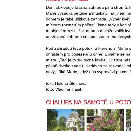
Dům obklopuje krásná zahrada plná stromů, ke
Marie vysadila petúnie a muškáty, na jiném m
domem je také užitková zahrada. „Výběr květin
místním rozmarům počasí. Jsme tady v kotlině
tu objeví mrazík již v srpnu a dokáže zničit k
udržovaná zahrada se spoustou romantických
Pod zahradou teče potok, u kterého si Marie 
ohništěm pro posezení u ohně. Díváme se na
místa. „Teď je to skutečně idylka,“ ujišťuje ná
pěkně divokou vodu. Nedávno se rozvodnil ta
nový,“ říká Marie, když nás vyprovází po cestě
text: Helena Štětinová
foto: Vladimír Hájek
CHALUPA NA SAMOTĚ U POT