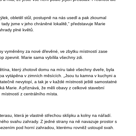
ýlek, obletěl stůl, postupně na nás usedl a pak zkoumal
 tady jsme v jeho chráněné lokalitě,“ představuje Marie
ahrady plné květů.
ropy vyměněny za nové dřevěné, ve zbytku místností zase
p zpevnit. Marie sama vybílila všechny zdi.
ětína, který zhotovil domu na míru také všechny dveře, byla
upa vytápěna v zimních měsících. „Jsou tu kamna v kuchyni a
atečně nevytopí, a tak je v každé místnosti ještě samostatné
ká Marie. A přiznává, že měli obavy z celkové stavební
 místností z centrálního místa.
asu, která je vlastně střechou sklípku a kolny na nářadí.
aného svahu zahrady. Z jedné strany na ně navazuje prostor s
sezením pod horní zahradou, kterému rovněž ustoupil svah.