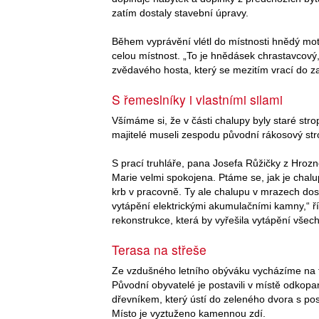
zatím dostaly stavební úpravy.
Během vyprávění vlétl do místnosti hnědý mot
celou místnost. „To je hnědásek chrastavcový,
zvědavého hosta, který se mezitím vrací do z
S řemeslníky i vlastními silami
Všímáme si, že v části chalupy byly staré st
majitelé museli zespodu původní rákosový stro
S prací truhláře, pana Josefa Růžičky z Hrozn
Marie velmi spokojena. Ptáme se, jak je chal
krb v pracovně. Ty ale chalupu v mrazech dost
vytápění elektrickými akumulačními kamny,“ ří
rekonstrukce, která by vyřešila vytápění všech
Terasa na střeše
Ze vzdušného letního obýváku vycházíme na ter
Původní obyvatelé je postavili v místě odkop
dřevníkem, který ústí do zeleného dvora s po
Místo je vyztuženo kamennou zdí.