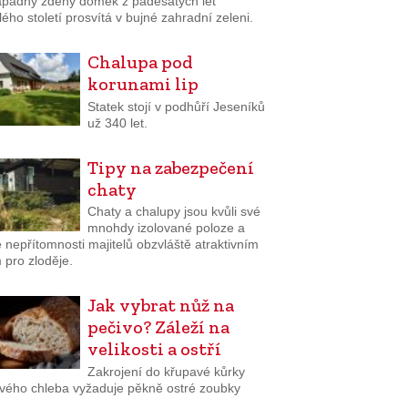
padný zděný domek z padesátých let
ého století prosvítá v bujné zahradní zeleni.
Chalupa pod
korunami lip
Statek stojí v podhůří Jeseníků
už 340 let.
Tipy na zabezpečení
chaty
Chaty a chalupy jsou kvůli své
mnohdy izolované poloze a
 nepřítomnosti majitelů obzvláště atraktivním
 pro zloděje.
Jak vybrat nůž na
pečivo? Záleží na
velikosti a ostří
Zakrojení do křupavé kůrky
tvého chleba vyžaduje pěkně ostré zoubky
.