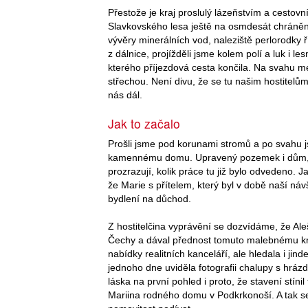
Přestože je kraj proslulý lázeňstvím a cestovn
Slavkovského lesa ještě na osmdesát chráněných
vývěry minerálních vod, naleziště perlorodky ř
z dálnice, projížděli jsme kolem polí a luk i 
kterého příjezdová cesta končila. Na svahu m
střechou. Není divu, že se tu našim hostitelům 
nás dál.
Jak to začalo
Prošli jsme pod korunami stromů a po svahu j
kamennému domu. Upravený pozemek i dům, z
prozrazují, kolik práce tu již bylo odvedeno. J
že Marie s přítelem, který byl v době naší náv
bydlení na důchod.
Z hostitelčina vyprávění se dozvídáme, že Aleš
Čechy a dával přednost tomuto malebnému kra
nabídky realitních kanceláří, ale hledala i jinde
jednoho dne uviděla fotografii chalupy s hráz
láska na první pohled i proto, že stavení stínil
Mariina rodného domu v Podkrkonoší. A tak se