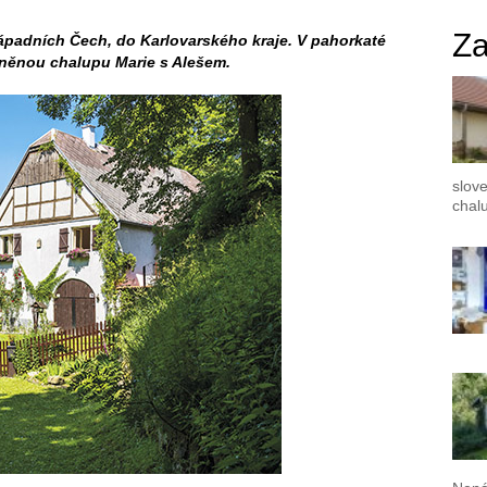
Za
západních Čech, do Karlovarského kraje. V pahorkaté
ysněnou chalupu Marie s Alešem.
slove
chalu