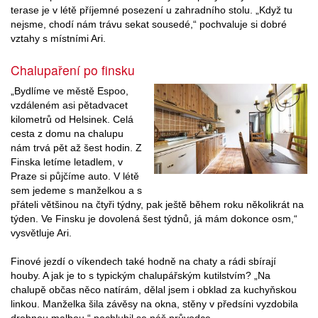
terase je v létě příjemné posezení u zahradního stolu. „Když tu
nejsme, chodí nám trávu sekat sousedé,“ pochvaluje si dobré
vztahy s místními Ari.
Chalupaření po finsku
„Bydlíme ve městě Espoo,
vzdáleném asi pětadvacet
kilometrů od Helsinek. Celá
cesta z domu na chalupu
nám trvá pět až šest hodin. Z
Finska letíme letadlem, v
Praze si půjčíme auto. V létě
sem jedeme s manželkou a s
přáteli většinou na čtyři týdny, pak ještě během roku několikrát na
týden. Ve Finsku je dovolená šest týdnů, já mám dokonce osm,“
vysvětluje Ari.
Finové jezdí o víkendech také hodně na chaty a rádi sbírají
houby. A jak je to s typickým chalupářským kutilstvím? „Na
chalupě občas něco natírám, dělal jsem i obklad za kuchyňskou
linkou. Manželka šila závěsy na okna, stěny v předsíni vyzdobila
drobnou malbou,“ pochlubil se náš průvodce.