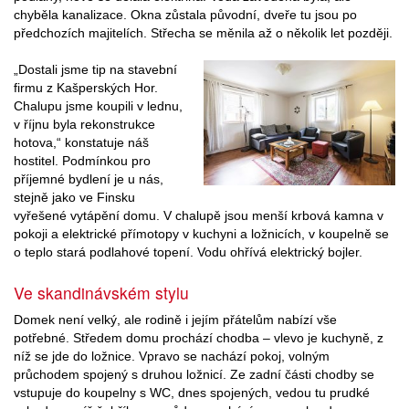
chyběla kanalizace. Okna zůstala původní, dveře tu jsou po
předchozích majitelích. Střecha se měnila až o několik let později.
„Dostali jsme tip na stavební
firmu z Kašperských Hor.
Chalupu jsme koupili v lednu,
v říjnu byla rekonstrukce
hotova,“ konstatuje náš
hostitel. Podmínkou pro
příjemné bydlení je u nás,
stejně jako ve Finsku
vyřešené vytápění domu. V chalupě jsou menší krbová kamna v
pokoji a elektrické přímotopy v kuchyni a ložnicích, v koupelně se
o teplo stará podlahové topení. Vodu ohřívá elektrický bojler.
Ve skandinávském stylu
Domek není velký, ale rodině i jejím přátelům nabízí vše
potřebné. Středem domu prochází chodba – vlevo je kuchyně, z
níž se jde do ložnice. Vpravo se nachází pokoj, volným
průchodem spojený s druhou ložnicí. Ze zadní části chodby se
vstupuje do koupelny s WC, dnes spojených, vedou tu prudké