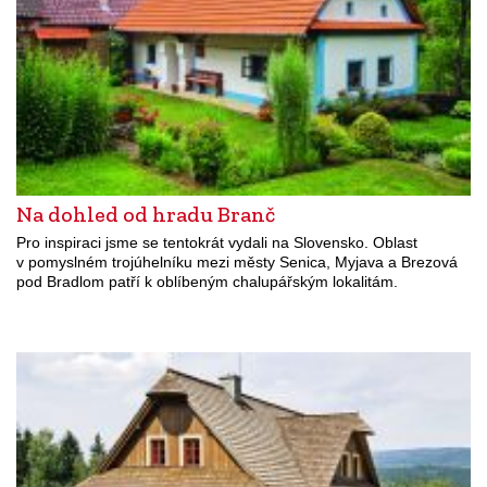
Na dohled od hradu Branč
Pro inspiraci jsme se tentokrát vydali na Slovensko. Oblast
v pomyslném trojúhelníku mezi městy Senica, Myjava a Brezová
pod Bradlom patří k oblíbeným chalupářským lokalitám.