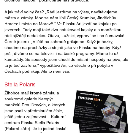
A jak tráví volný čas? „Rádi jezdíme na výlety, navštěvujeme
města a zámky. Moc se nám líbil Český Krumlov, Jindřichův
Hradec i místa na Moravě.“ Ve Finsku Ari jezdí na kajaku po
jezerech. Tady mají také dva nafukovací kajaky a s manželkou
rádi sjíždějí nedalekou Otavu, Lužnici, vypraví se i na šumavské
Černé jezero. „V létě na zahradě grilujeme. Když je hezky,
chodíme na procházky a stejně jako ve Finsku na houby. Když
prší, díváme se na televizi, i na české programy. Máme tu už
kamarády. Se sousedy jsem chodil do místní hospody na pivo, ale
ta je teď zavřená,“ vypočítává Ari, co všechno při pobytu v
Čechách podnikají. Ale to není vše.
Stella Polaris
Žihobce mají kromě zámku a
soukromé galerie Netopýr
manželů Froulíkových, o kterých
jsme psali v předminulém čísle,
ještě jednu zajímavost – Kulturní
centrum Finska Stella Polaris
(Polární záře). Je to jediné finské