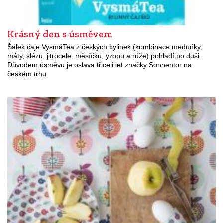
Krásný den s úsměvem
Šálek čaje VysmáTea z českých bylinek (kombinace meduňky,
máty, slézu, jitrocele, měsíčku, yzopu a růže) pohladí po duši.
Důvodem úsměvu je oslava třiceti let značky Sonnentor na
českém trhu.