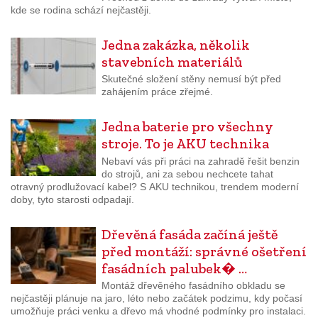
kde se rodina schází nejčastěji.
Jedna zakázka, několik
stavebních materiálů
Skutečné složení stěny nemusí být před
zahájením práce zřejmé.
Jedna baterie pro všechny
stroje. To je AKU technika
Nebaví vás při práci na zahradě řešit benzin
do strojů, ani za sebou nechcete tahat
otravný prodlužovací kabel? S AKU technikou, trendem moderní
doby, tyto starosti odpadají.
Dřevěná fasáda začíná ještě
před montáží: správné ošetření
fasádních palubek� …
Montáž dřevěného fasádního obkladu se
nejčastěji plánuje na jaro, léto nebo začátek podzimu, kdy počasí
umožňuje práci venku a dřevo má vhodné podmínky pro instalaci.