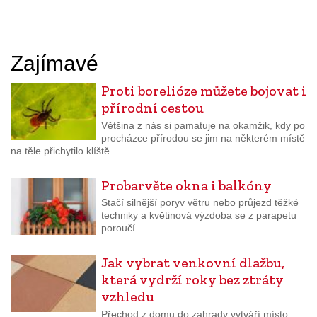
Zajímavé
Proti borelióze můžete bojovat i
přírodní cestou
Většina z nás si pamatuje na okamžik, kdy po
procházce přírodou se jim na některém místě
na těle přichytilo klíště.
Probarvěte okna i balkóny
Stačí silnější poryv větru nebo průjezd těžké
techniky a květinová výzdoba se z parapetu
poroučí.
Jak vybrat venkovní dlažbu,
která vydrží roky bez ztráty
vzhledu
Přechod z domu do zahrady vytváří místo,