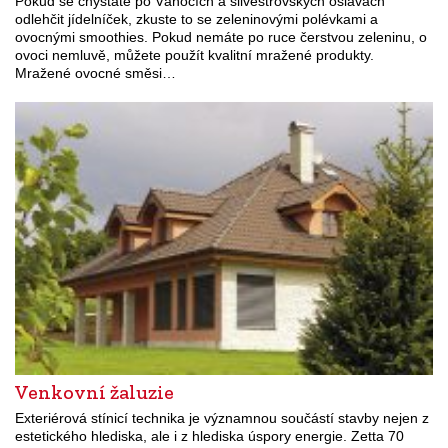
Pokud se chystáte po Vánocích a silvestrovských oslavách
odlehčit jídelníček, zkuste to se zeleninovými polévkami a
ovocnými smoothies. Pokud nemáte po ruce čerstvou zeleninu, o
ovoci nemluvě, můžete použít kvalitní mražené produkty.
Mražené ovocné směsi…
Venkovní žaluzie
Exteriérová stínicí technika je významnou součástí stavby nejen z
estetického hlediska, ale i z hlediska úspory energie. Zetta 70