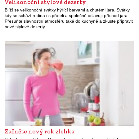
Velikonoční stylové dezerty
Blíží se velikonoční svátky hýřící barvami a chutěmi jara. Svátky,
kdy se schází rodina i s přáteli a společně oslavují příchod jara.
Přesuňte slavnostní atmosféru také do kuchyně a zkuste připravit
nové stylové dezerty. …
Začněte nový rok zlehka