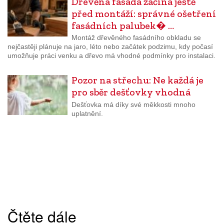
Dřevěná fasáda začíná ještě
před montáží: správné ošetření
fasádních palubek� …
Montáž dřevěného fasádního obkladu se
nejčastěji plánuje na jaro, léto nebo začátek podzimu, kdy počasí
umožňuje práci venku a dřevo má vhodné podmínky pro instalaci.
Pozor na střechu: Ne každá je
pro sběr dešťovky vhodná
Dešťovka má díky své měkkosti mnoho
uplatnění.
Čtěte dále