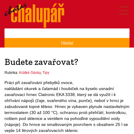
Hledat
Budete zavařovat?
Rubrika:
Krátké články
,
Tipy
Práci při zavařování přebytků ovoce,
nakládání okurek a čalamád i houbiček na kyselo usnadní
zavařovací hrnec Clatronic EKA 3338, který se dá využít i k
ohřívání nápojů (čaje, svařeného vína, punče), neboť v hrnci je
zabudované topné těleso. Hrnec je vybaven plynule nastavitelným
termostatem (30 až 100 °C), ochranou proti přehřátí, kontrolkou,
roštem pod sklenice a ventilem na pohodlné vypouštění vody
(nápoje). Do hrnce se smaltovaným povrchem s obsahem 25 l se
vejde 14 litrových zavařovacích sklenic.