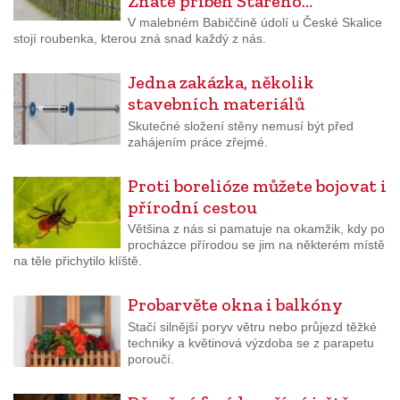
Znáte příběh Starého…
V malebném Babiččině údolí u České Skalice
stojí roubenka, kterou zná snad každý z nás.
Jedna zakázka, několik
stavebních materiálů
Skutečné složení stěny nemusí být před
zahájením práce zřejmé.
Proti borelióze můžete bojovat i
přírodní cestou
Většina z nás si pamatuje na okamžik, kdy po
procházce přírodou se jim na některém místě
na těle přichytilo klíště.
Probarvěte okna i balkóny
Stačí silnější poryv větru nebo průjezd těžké
techniky a květinová výzdoba se z parapetu
poroučí.