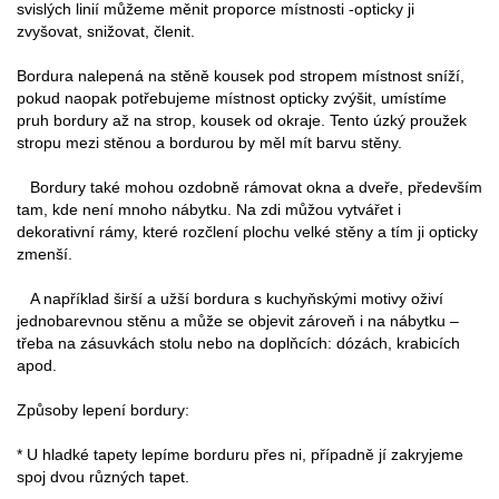
svislých linií můžeme měnit proporce místnosti -opticky ji
zvyšovat, snižovat, členit.
Bordura nalepená na stěně kousek pod stropem místnost sníží,
pokud naopak potřebujeme místnost opticky zvýšit, umístíme
pruh bordury až na strop, kousek od okraje. Tento úzký proužek
stropu mezi stěnou a bordurou by měl mít barvu stěny.
Bordury také mohou ozdobně rámovat okna a dveře, především
tam, kde není mnoho nábytku. Na zdi můžou vytvářet i
dekorativní rámy, které rozčlení plochu velké stěny a tím ji opticky
zmenší.
A například širší a užší bordura s kuchyňskými motivy oživí
jednobarevnou stěnu a může se objevit zároveň i na nábytku –
třeba na zásuvkách stolu nebo na doplňcích: dózách, krabicích
apod.
Způsoby lepení bordury:
* U hladké tapety lepíme borduru přes ni, případně jí zakryjeme
spoj dvou různých tapet.