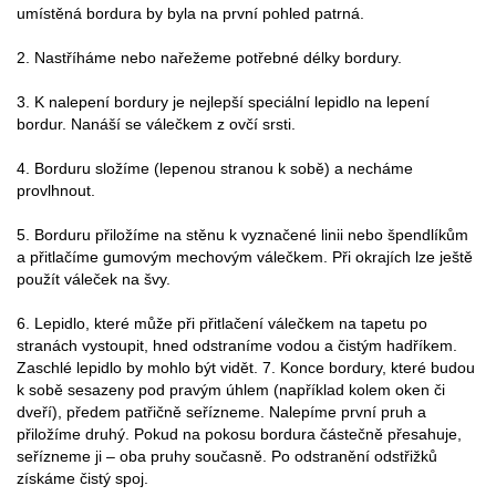
umístěná bordura by byla na první pohled patrná.
2. Nastříháme nebo nařežeme potřebné délky bordury.
3. K nalepení bordury je nejlepší speciální lepidlo na lepení
bordur. Nanáší se válečkem z ovčí srsti.
4. Borduru složíme (lepenou stranou k sobě) a necháme
provlhnout.
5. Borduru přiložíme na stěnu k vyznačené linii nebo špendlíkům
a přitlačíme gumovým mechovým válečkem. Při okrajích lze ještě
použít váleček na švy.
6. Lepidlo, které může při přitlačení válečkem na tapetu po
stranách vystoupit, hned odstraníme vodou a čistým hadříkem.
Zaschlé lepidlo by mohlo být vidět. 7. Konce bordury, které budou
k sobě sesazeny pod pravým úhlem (například kolem oken či
dveří), předem patřičně seřízneme. Nalepíme první pruh a
přiložíme druhý. Pokud na pokosu bordura částečně přesahuje,
seřízneme ji – oba pruhy současně. Po odstranění odstřižků
získáme čistý spoj.