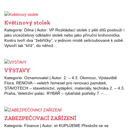
Květinový stolek
Kategorie: Dílna | Autor: VP Rozkládací stolek z pěti dílů poslouží i
jako víceúčelový odkladní stolek nebo jako příruční knihovnička.
Kostru tvoří dva “žebříčky”, v jednom místě sešroubované k sobě.
Vytvoří tak “kříž”, do něhož…
VÝSTAVY
Kategorie: Oznamovatel | Autor: 2. – 4.3. Olomouc, Výstaviště
Flora: RENOVA – veletrh řemesel pro renovaci památek,
STAVOTECH – stavebnictví, vytápění, materiály, technika 2. – 4.3.
Praha, Veletržní palác: RYBÁŘ – rybářské potřeby 7. –…
ZABEZPEČOVACÍ ZAŘÍZENÍ
Kategorie: Finance | Autor: et KUPUJEME Přestože se ve