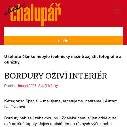
Hledat
U tohoto článku nebylo technicky možné zajistit fotografie a
obrázky.
BORDURY OŽIVÍ INTERIÉR
Rubrika:
Import 2006
,
Starší články
Kategorie:
Speciál – malujeme, tapetujeme, natíráme |
Autor:
Iva Tvrzová
Bordury nabízejí zábavnou hru. Zdaleka nemusí jen oddělovat
dvě odlišné tapety. Jejich umístěním do různých výšek nebo