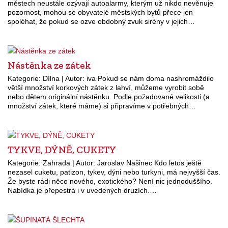
městech neustále ozývají autoalarmy, kterým už nikdo nevěnuje
pozornost, mohou se obyvatelé městských bytů přece jen
spoléhat, že pokud se ozve obdobný zvuk sirény v jejich…
Nástěnka ze zátek
Kategorie: Dílna | Autor: iva Pokud se nám doma nashromáždilo
větší množství korkových zátek z lahví, můžeme vyrobit sobě
nebo dětem originální nástěnku. Podle požadované velikosti (a
množství zátek, které máme) si připravíme v potřebných…
TYKVE, DÝNĚ, CUKETY
Kategorie: Zahrada | Autor: Jaroslav Našinec Kdo letos ještě
nezasel cuketu, patizon, tykev, dýni nebo turkyni, má nejvyšší čas.
Že byste rádi něco nového, exotického? Není nic jednoduššího.
Nabídka je přepestrá i v uvedených druzích.…