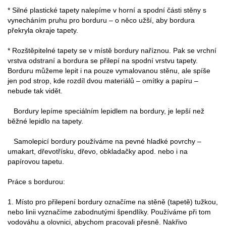
* Silné plastické tapety nalepíme v horní a spodní části stěny s
vynecháním pruhu pro borduru – o něco užší, aby bordura
překryla okraje tapety.
* Rozštěpitelné tapety se v místě bordury naříznou. Pak se vrchní
vrstva odstraní a bordura se přilepí na spodní vrstvu tapety.
Borduru můžeme lepit i na pouze vymalovanou stěnu, ale spíše
jen pod strop, kde rozdíl dvou materiálů – omítky a papíru –
nebude tak vidět.
Bordury lepíme speciálním lepidlem na bordury, je lepší než
běžné lepidlo na tapety.
Samolepicí bordury používáme na pevné hladké povrchy –
umakart, dřevotřísku, dřevo, obkladačky apod. nebo i na
papírovou tapetu.
Práce s bordurou:
1. Místo pro přilepení bordury označíme na stěně (tapetě) tužkou,
nebo linii vyznačíme zabodnutými špendlíky. Používáme při tom
vodováhu a olovnici, abychom pracovali přesně. Nakřivo