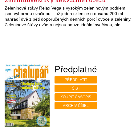
Zeleninové šťávy ke svačině i obědu
Zeleninové šťávy Relax Vega s vysokým zeleninovým podílem
jsou výbornou svačinou – už jedna sklenice o obsahu 200 ml
nahradí dvě z pěti doporučených denních porcí ovoce a zeleniny.
Zeleninové šťávy ovšem nejsou pouze ideální svačinou, ale…
Předplatné
PŘEDPLATIT
ČÍST
KOUPIT ČASOPIS
ARCHIV ČÍSEL