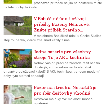
procházce přírodou se jim na některém místě
na těle přichytilo klíště.
V Babiččině údolí ožívají
příběhy Boženy Němcové:
Znáte příběh Starého…
V malebném Babiččině údolí u České Skalice
stojí roubenka, kterou zná snad každý z nás.
Jedna baterie pro všechny
stroje. To je AKU technika
Nebaví vás při práci na zahradě řešit benzin
do strojů, ani za sebou nechcete tahat
otravný prodlužovací kabel? S AKU technikou, trendem moderní
doby, tyto starosti odpadají.
Pozor na střechu: Ne každá je
pro sběr dešťovky vhodná
Dešťovka má díky své měkkosti mnoho
uplatnění.