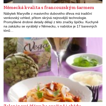
Německá kvalita s francouzským šarmem
Nábytek Maryville z masivního dubového dřeva má tradiční
venkovský vzhled, přitom skrývá nejnovější technologie.
Promyšlené drobné detaily dělají z této značky špičku. Kuchyně
na zakázku se vyrábějí v Německu, v nabídce je 17 barevných
tónů…