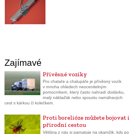
Zajímavé
Přívěsné vozíky
Pro chataře a chalupáře je přívěsný vozík
v mnoha ohledech neocenitelným
pomocníkem, který často nahradí dodávku,
malý náklaďák nebo spoustu namáhavých
cest s kárkou či kolečkem.
Proti borelióze můžete bojovat i
přírodní cestou
Většina z nás si pamatuje na okamžik, kdy po