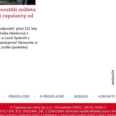
 soutěži můžete
t repelenty od
odpověď: před 111 lety
 Květa Háněrová z
 a Leoš Vyskočil z
ratulujeme! Nenechte si
– zvolte spolehlivý
PŘEDPLATNÉ
E-PŘEDPLATNÉ
INZERCE
KONTAKTY
© Časopisy pro volný čas s.r.o., Domažlická 1256/1, 130 00, Praha 3
226 517 938, IČO: 26422964, DIČ: CZ26422964 Obchodní rejstřík Městský soud v Pra
dy ochrany osobních údajů a informace o zpracování osobní údajů v rámci obcho