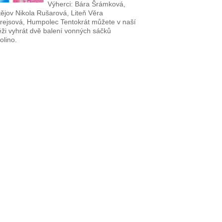
Výherci: Bára Šrámková,
tějov Nikola Rušarová, Liteň Věra
rejsová, Humpolec Tentokrát můžete v naší
ěži vyhrát dvě balení vonných sáčků
olino.