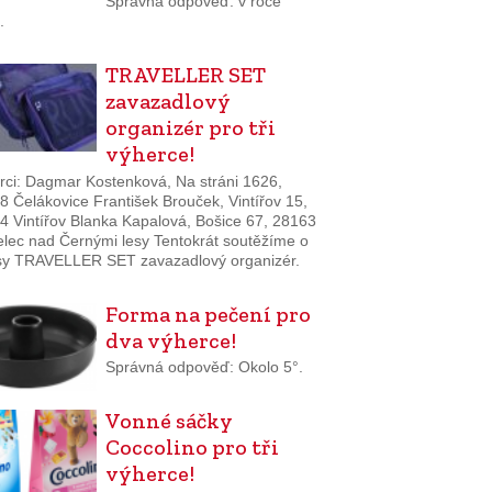
Správná odpověď: v roce
.
TRAVELLER SET
zavazadlový
organizér pro tři
výherce!
rci: Dagmar Kostenková, Na stráni 1626,
8 Čelákovice František Brouček, Vintířov 15,
4 Vintířov Blanka Kapalová, Bošice 67, 28163
elec nad Černými lesy Tentokrát soutěžíme o
sy TRAVELLER SET zavazadlový organizér.
Forma na pečení pro
dva výherce!
Správná odpověď: Okolo 5°.
Vonné sáčky
Coccolino pro tři
výherce!