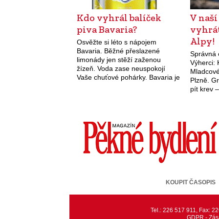
Kdo vyhrál balíček
V naší
piva Bavaria?
vyhrá
Alpy!
Osvěžte si léto s nápojem
Bavaria. Běžné přeslazené
Správná 
limonády jen stěží zaženou
Výherci:
žízeň. Voda zase neuspokojí
Mladcové
Vaše chuťové pohárky. Bavaria je
Plzně. G
díky svému netradičnímu složení
pít krev 
ideálním nápojem pro zahnání
repelent!
žízně a načerpání energie,
zažene únavu…
KOUPIT ČASOPIS
Tel.: 226 517 911, Fax: 
GDPR - Zása