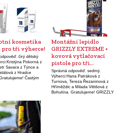
www.bydleninavesnici.cz, ručně
vyráběný věnec, jarní …
otní kosmetika
Montážní lepidlo
 pro tři výherce!
GRIZZLY EXTREME +
kovová vytlačovací
odpověď: čirý dětský
erci:Kristýna Pokorná z
pistole pro tři…
etr Savara z Týnce a
Správná odpověď: sedmý.
stálová z Hradce
Výherci:Hana Patráková z
 Gratulujeme! Častým
Turnova, Tereza Řezaninová z
m v letních měsících, a
Hříměždic a Milada Vittišová z
ě u moře, je podráždění
Bohutína. Gratulujeme! GRIZZLY
sluncem. Ideální pro…
EXTREME – lepidlo i tmel s
počáteční přilnavostí a konečnou
pevností, která až děsí (600 kg/m
2…