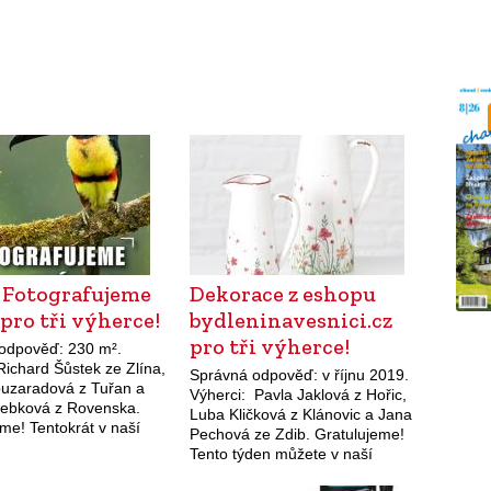
 Fotografujeme
Dekorace z eshopu
pro tři výherce!
bydleninavesnici.cz
pro tři výherce!
odpověď: 230 m².
Richard Šůstek ze Zlína,
Správná odpověď: v říjnu 2019.
uzaradová z Tuřan a
Výherci: Pavla Jaklová z Hořic,
Šebková z Rovenska.
Luba Kličková z Klánovic a Jana
me! Tentokrát v naší
Pechová ze Zdib. Gratulujeme!
ůžete získat knihu
Tento týden můžete v naší
ujeme ptáky.
soutěži vyhrát dekoraci z eshopu