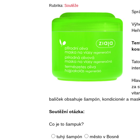
Rubrika:
Soutěže
Spr
Výhe
Heř
Ten
kos
Tato
inte
Hlav
za 
vita
balíček obsahuje šampón, kondicionér a mask
Soutěžní otázka:
Co je to šampuk?
tuhý šampón
město v Bosně