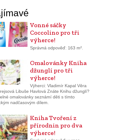
jímavé
Vonné sáčky
Coccolino pro tři
výherce!
Správná odpověď: 163 m².
Omalovánky Kniha
džunglí pro tři
výherce!
Výherci: Vladimír Kapal Věra
rejsová Libuše Havlová Znáte Knihu džunglí?
elné omalovánky seznámí děti s tímto
ickým nadčasovým dílem.
Kniha Tvoření z
přírodnin pro dva
výherce!