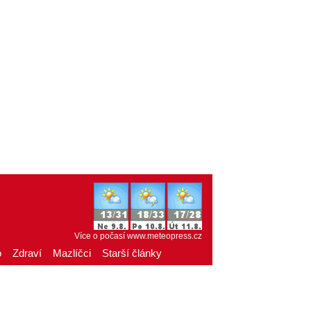
Více o počasí
www.meteopress.cz
o
Zdraví
Mazlíčci
Starší články