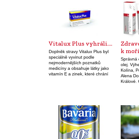
krém, protivráskový krém na noc
a micelární…
Vitalux Plus vyhráli….
Zdrav
k moři
Doplněk stravy Vitalux Plus byl
speciálně vyvinut podle
Správná 
nejmodernějších poznatků
olej. Výh
medicíny a obsahuje látky jako
Kolína, P
vitamín E a zinek, které chrání
Alena Do
buňky oka ( ale nejen oka ) před
Králové.
oxidativním stresem. Zinek navíc
probléme
slouží k…
speciáln
pokožky 