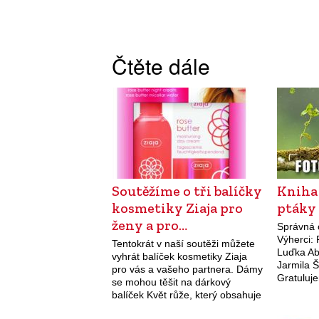
Čtěte dále
Soutěžíme o tři balíčky
Kniha
kosmetiky Ziaja pro
ptáky 
ženy a pro…
Správná 
Výherci: 
Tentokrát v naší soutěži můžete
Luďka Ab
vyhrát balíček kosmetiky Ziaja
Jarmila 
pro vás a vašeho partnera. Dámy
Gratuluje
se mohou těšit na dárkový
soutěži m
balíček Květ růže, který obsahuje
Fotograf
intenzivně hydratační denní