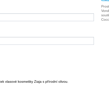
Pros
Vond
sout
Cocc
ček vlasové kosmetiky Ziaja s přírodní olivou.