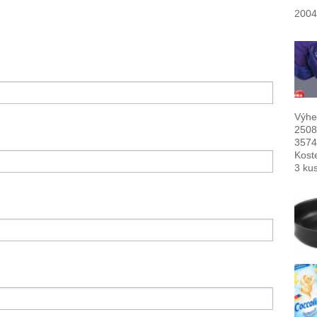
2004
Výhe
2508
3574
Kost
3 ku