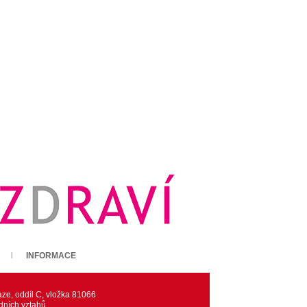
INFORMACE
ze, oddíl C, vložka 81066
dních vztahů