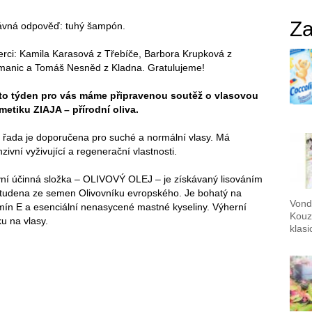
Za
ávná odpověď: tuhý šampón.
rci: Kamila Karasová z Třebíče, Barbora Krupková z
manic a Tomáš Nesněd z Kladna. Gratulujeme!
to týden pro vás máme připravenou soutěž o vlasovou
metiku ZIAJA – přírodní oliva.
 řada je doporučena pro suché a normální vlasy. Má
nzivní vyživující a regenerační vlastnosti.
ní účinná složka – OLIVOVÝ OLEJ – je získávaný lisováním
studena ze semen Olivovníku evropského. Je bohatý na
Vond
mín E a esenciální nenasycené mastné kyseliny. Výherní
Kouz
u na vlasy.
klas