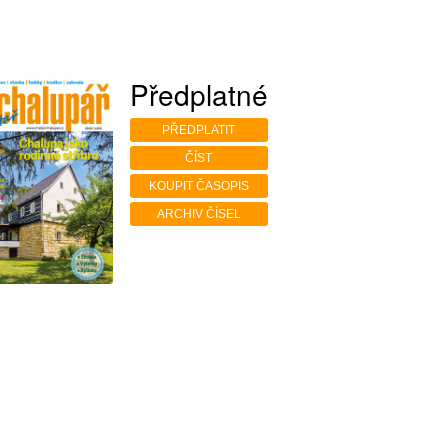
Předplatné
PŘEDPLATIT
ČÍST
KOUPIT ČASOPIS
ARCHIV ČÍSEL