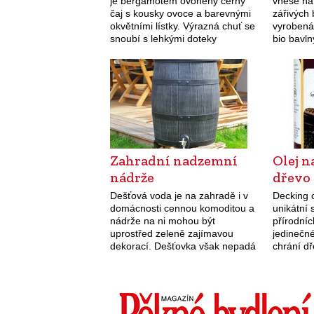
je bergamotem ovoněný černý
vnese na
čaj s kousky ovoce a barevnými
zářivých 
okvětními lístky. Výrazná chuť se
vyrobená
snoubí s lehkými doteky
bio bavln
okvětních lístků chrpy. Cena 20
200 kg, t
mušelínových sáčků v kovové
i ve…
dóze…
Zahradní nadzemní
Olej 
nádrže
dřevo
Dešťová voda je na zahradě i v
Decking o
domácnosti cennou komoditou a
unikátní
nádrže na ni mohou být
přírodníc
uprostřed zeleně zajímavou
jedinečn
dekorací. Dešťovka však nepadá
chrání dř
z nebe stoprocentně čistá a
jeho přir
podle způsobu jejího využívání je
nátěr pos
třeba podniknout…
mimořádn
povětrno
záření…