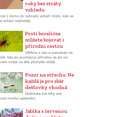
roky bez ztráty
vzhledu
hod z domu do zahrady vytváří místo, kde se
a schází nejčastěji.
Proti borelióze
můžete bojovat i
přírodní cestou
Většina z nás si pamatuje na
žik, kdy po procházce přírodou se jim na
rém místě na těle přichytilo klíště.
Pozor na střechu: Ne
každá je pro sběr
dešťovky vhodná
Dešťovka má díky své
osti mnoho uplatnění.
Jablka s červenou