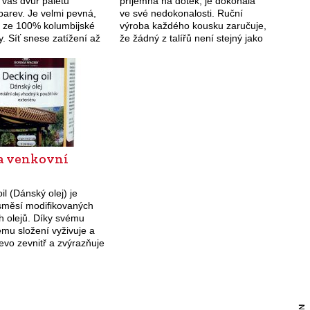
 váš dvůr paletu
příjemná na dotek, je dokonalá
barev. Je velmi pevná,
ve své nedokonalosti. Ruční
 ze 100% kolumbijské
výroba každého kousku zaručuje,
y. Síť snese zatížení až
že žádný z talířů není stejný jako
akže se v ní můžete tulit
ostatní. Bílý podnos na dort je
vysoký 9,5 cm, má průměr…
na venkovní
il (Dánský olej) je
 směsí modifikovaných
h olejů. Díky svému
ému složení vyživuje a
evo zevnitř a zvýrazňuje
ozený vzhled. Výsledný
kytuje dřevu
ou odolnost vůči
stním vlivům, UV