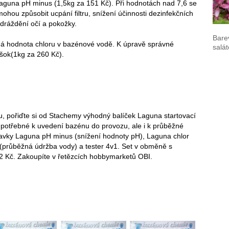
Laguna pH minus (1,5kg za 151 Kč). Při hodnotách nad 7,6 se
ohou způsobit ucpání filtru, snížení účinnosti dezinfekčních
dráždění očí a pokožky.
Bare
vná hodnota chloru v bazénové vodě. K úpravě správné
salát
 šok
(1kg za 260 Kč).
u, pořiďte si od Stachemy výhodný balíček Laguna startovací
 potřebné k uvedení bazénu do provozu, ale i k průběžné
avky Laguna pH minus (snížení hodnoty pH), Laguna chlor
y (průběžná údržba vody) a tester 4v1. Set v obměně s
02 Kč. Zakoupíte v řetězcích hobbymarketů OBI.