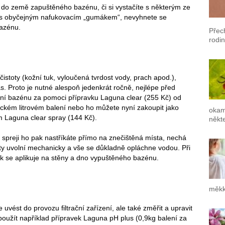
 do země zapuštěného bazénu, či si vystačíte s některým ze
s obyčejným nafukovacím „gumákem“, nevyhnete se
bazénu.
Přec
rodin
stoty (kožní tuk, vyloučená tvrdost vody, prach apod.),
as. Proto je nutné alespoň jedenkrát ročně, nejlépe před
ění bazénu za pomoci přípravku Laguna clear (255 Kč) od
ickém litrovém balení nebo ho můžete nyní zakoupit jako
okam
m Laguna clear spray (144 Kč).
někte
spreji ho pak nastříkáte přímo na znečištěná místa, nechá
oty uvolní mechanicky a vše se důkladně opláchne vodou. Při
ek se aplikuje na stěny a dno vypuštěného bazénu.
měkk
vést do provozu filtrační zařízení, ale také změřit a upravit
oužít například přípravek Laguna pH plus (0,9kg balení za