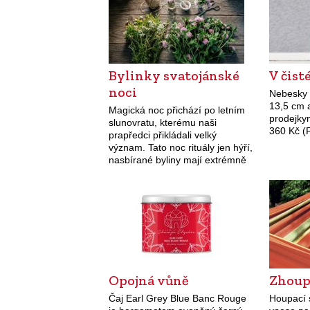
Bylinky svatojánské
V čisté
noci
Nebesky 
13,5 cm a
Magická noc přichází po letním
prodejky
slunovratu, kterému naši
360 Kč (F
prapředci přikládali velký
význam. Tato noc rituály jen hýří,
nasbírané byliny mají extrémně
velkou moc.
Opojná vůně
Zhoup
Čaj Earl Grey Blue Banc Rouge
Houpací s