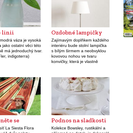
 linii
Ozdobné lampičky
modrá váza je vysoká
Zajímavým doplňkem každého
 jako ostatní věci této
interiéru bude stolní lampička
ně má jednoduchý tvar.
s bílým širmem a neobvyklou
ler, indigoterra)
kovovou nohou ve tvaru
konvičky, která je vlastně
stabilním podstavcem. Cena
lampičky s konvičkou na čaj (v.
50 cm) je 2 800 Kč, cena
lampičky…
něte se
Podnos na sladkosti
íť La Siesta Flora
Kolekce Bowsley, rustikální a