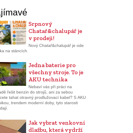
jímavé
Srpnový
Chatař&chalupář je
v prodeji!
Nový Chatař&chalupář je ode
ka na stáncích.
Jedna baterie pro
všechny stroje. To je
AKU technika
Nebaví vás při práci na
dě řešit benzin do strojů, ani za sebou
cete tahat otravný prodlužovací kabel? S AKU
ikou, trendem moderní doby, tyto starosti
dají.
Jak vybrat venkovní
dlažbu, která vydrží