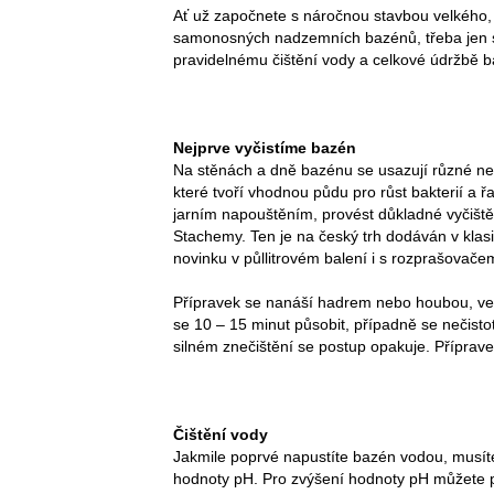
Ať už započnete s náročnou stavbou velkého,
samonosných nadzemních bazénů, třeba jen 
pravidelnému čištění vody a celkové údržbě 
Nejprve vyčistíme bazén
Na stěnách a dně bazénu se usazují různé neči
které tvoří vhodnou půdu pro růst bakterií a ř
jarním napouštěním, provést důkladné vyčišt
Stachemy. Ten je na český trh dodáván v klas
novinku v půllitrovém balení i s rozprašovače
Přípravek se nanáší hadrem nebo houbou, ve 
se 10 – 15 minut působit, případně se nečist
silném znečištění se postup opakuje. Příprav
Čištění vody
Jakmile poprvé napustíte bazén vodou, musíte u
hodnoty pH. Pro zvýšení hodnoty pH můžete p