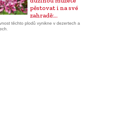
dužinou můžete
pěstovat i na své
zahradě:…
vnost těchto plodů vynikne v dezertech a
ech.