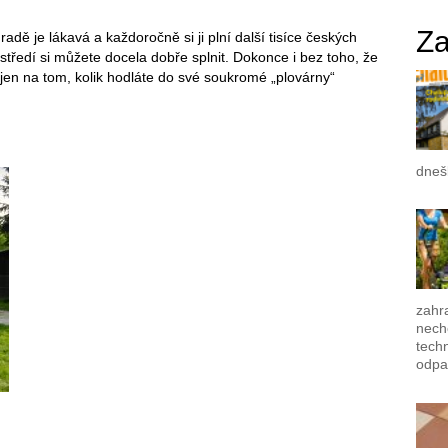
Za
adě je lákavá a každoročně si ji plní další tisíce českých
středí si můžete docela dobře splnit. Dokonce i bez toho, že
jen na tom, kolik hodláte do své soukromé „plovárny“
dneš
zahra
nech
techn
odpa