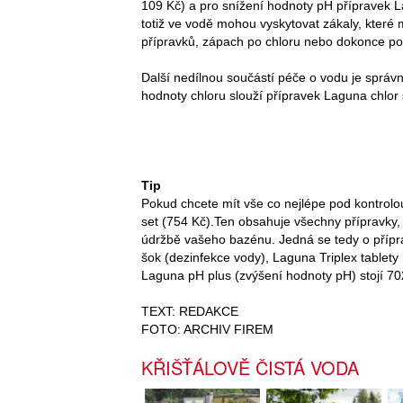
109 Kč) a pro snížení hodnoty pH přípravek 
totiž ve vodě mohou vyskytovat zákaly, které m
přípravků, zápach po chloru nebo dokonce po
Další nedílnou součástí péče o vodu je sprá
hodnoty chloru slouží přípravek Laguna chlor
Tip
Pokud chcete mít vše co nejlépe pod kontrolo
set (754 Kč).
Ten obsahuje všechny přípravky,
údržbě vašeho bazénu. Jedná se tedy o přípr
šok (dezinfekce vody), Laguna Triplex tablet
Laguna pH plus (zvýšení hodnoty pH) stojí 7
TEXT: REDAKCE
FOTO: ARCHIV FIREM
KŘIŠŤÁLOVĚ ČISTÁ VODA