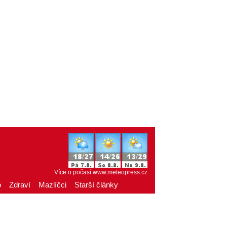
Více o počasí
www.meteopress.cz
o
Zdraví
Mazlíčci
Starší články