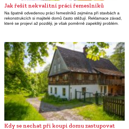
Jak řešit nekvalitní práci řemeslníků
Na špatně odvedenou práci řemeslníků zejména při stavbách a
rekonstrukcích si majitelé domů často stěžují. Reklamace závad,
které se projeví až později, je však poměrně zapeklitý problém.
Kdy se nechat při koupi domu zastupovat