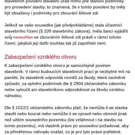
stavebním povolení stavební úřad mimo jiné stanoví podmínky
pro provedení stavby, to znamená, že v tomto povolení by měly
být obsaženy i podmínky pro zbourání štítové zdi.
Jelikož se vaše sousedka (jak předpokládáme) stala účastnicí
stavebního řízení (§ 109 stavebního zákona), měla šanci vyjádřit
svůj
nesouhlas
se zbouráním štítové zdi právě v rámci tohoto
řízení, jakýkoli její další souhlas tak již zapotřebí není.
Zabezpečení vzniklého otvoru
K zabezpečení vzniklého otvoru je samozřejmě povinen
stavebník. V rámci budoucích stavebních prací je nezbytné mít na
paměti, že stavebník odpovídá rovněž za škody, které zaviněně
způsobí; za splnění podmínek dle § 2904 občanského zákoníku
nelze vyloučit ani stavebníkovu odpovědnost za škodu vzniklou
náhodou.
Dle § 1022/1 občanského zákoníku platí, že nemůže-li se stavba
stavět nebo bourat nebo nemůže-li se opravit nebo obnovit jinak
než užitím sousedního pozemku (lze vztáhnout i na stavbu na
tomto pozemku), má vlastník právo po sousedovi požadovat, aby
za přiměřenou náhradu snášel, co je pro tyto práce potřebné.