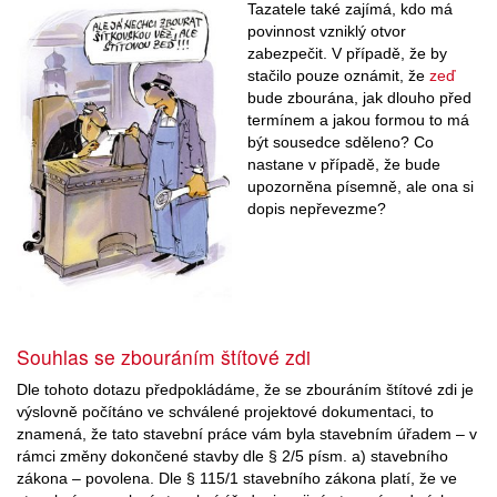
Tazatele také zajímá, kdo má
povinnost vzniklý otvor
zabezpečit. V případě, že by
stačilo pouze oznámit, že
zeď
bude zbourána, jak dlouho před
termínem a jakou formou to má
být sousedce sděleno? Co
nastane v případě, že bude
upozorněna písemně, ale ona si
dopis nepřevezme?
Souhlas se zbouráním štítové zdi
Dle tohoto dotazu předpokládáme, že se zbouráním štítové zdi je
výslovně počítáno ve schválené projektové dokumentaci, to
znamená, že tato stavební práce vám byla stavebním úřadem – v
rámci změny dokončené stavby dle § 2/5 písm. a) stavebního
zákona – povolena. Dle § 115/1 stavebního zákona platí, že ve