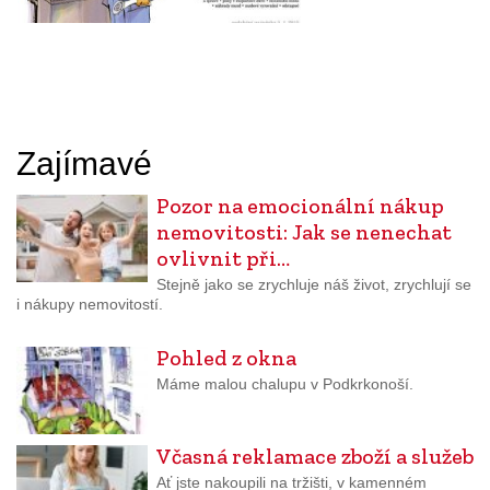
Zajímavé
Pozor na emocionální nákup
nemovitosti: Jak se nenechat
ovlivnit při…
Stejně jako se zrychluje náš život, zrychlují se
i nákupy nemovitostí.
Pohled z okna
Máme malou chalupu v Podkrkonoší.
Včasná reklamace zboží a služeb
Ať jste nakoupili na tržišti, v kamenném