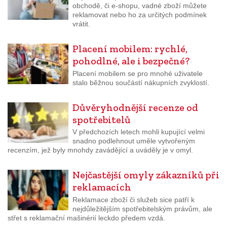
obchodě, či e-shopu, vadné zboží můžete
reklamovat nebo ho za určitých podmínek
vrátit.
Placení mobilem: rychlé,
pohodlné, ale i bezpečné?
Placení mobilem se pro mnohé uživatele
stalo běžnou součástí nákupních zvyklostí.
Důvěryhodnější recenze od
spotřebitelů
V předchozích letech mohli kupující velmi
snadno podlehnout uměle vytvořeným
recenzím, jež byly mnohdy zavádějící a uváděly je v omyl.
Nejčastější omyly zákazníků při
reklamacích
Reklamace zboží či služeb sice patří k
nejdůležitějším spotřebitelským právům, ale
střet s reklamační mašinérií leckdo předem vzdá.