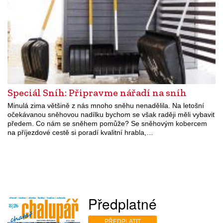
Speciál Sníh: Připravme nářadí na sníh
Minulá zima většině z nás mnoho sněhu nenadělila. Na letošní
očekávanou sněhovou nadílku bychom se však raději měli vybavit
předem. Co nám se sněhem pomůže? Se sněhovým kobercem
na příjezdové cestě si poradí kvalitní hrabla,…
Předplatné
PŘEDPLATIT