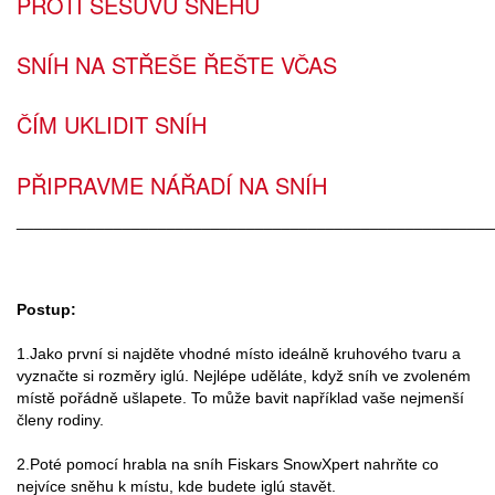
PROTI SESUVU SNĚHU
SNÍH NA STŘEŠE ŘEŠTE VČAS
ČÍM UKLIDIT SNÍH
PŘIPRAVME NÁŘADÍ NA SNÍH
______________________________________________________
Postup:
1.Jako první si najděte vhodné místo ideálně kruhového tvaru a
vyznačte si rozměry iglú. Nejlépe uděláte, když sníh ve zvoleném
místě pořádně ušlapete. To může bavit například vaše nejmenší
členy rodiny.
2.Poté pomocí hrabla na sníh Fiskars SnowXpert nahrňte co
nejvíce sněhu k místu, kde budete iglú stavět.