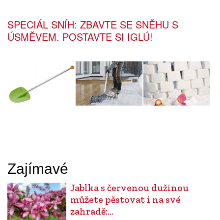
SPECIÁL SNÍH: ZBAVTE SE SNĚHU S
ÚSMĚVEM. POSTAVTE SI IGLÚ!
Zajímavé
Jablka s červenou dužinou
můžete pěstovat i na své
zahradě:…