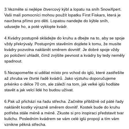
3.Vezměte si nejlépe čtvercový kýbl a lopatu na sníh SnowXpert.
Vaši malí pomocníci mohou použít lopatku First Fiskars, která je
navržena přímo pro děti. Lopatou nandejte do kýble sníh,
udusejte ho, a poté vyklopte kvádr.
4.Kvádry postupně skládejte do kruhu a dbejte na to, aby se spoje
vždy překrývaly. Postupným stavěním dojdete k tomu, že musíte
kvádry pozvolna naklánět směrem dovnitř. Je dobré spoje vždy
po položení uhladit, čímž zvýšíte pevnost a kvádry by tedy neměly
spadnout.
5.Nezapomeňte si udělat místo pro vchod do iglú, které zastřešíte
až zhruba ve čtvrté řadě kvádrů. Jako výztuhu doporučujeme
prkénko o délce 70 cm, ale záleží na tom, jak velké iglú hodláte
stavět a jak velcí lidé ho budou užívat.
6.Pak už přichází na řadu střecha. Začněte přibližně od páté řady
naklánět kostky výrazně směrem dovnitř. Kostek bude do kruhu
potřeba stále méně a méně. Zkuste si pro inspiraci představit tvar
kulichu. Posledním kvádrem se vám celé iglú propojí a tím vám
vznikne pěkná střecha.