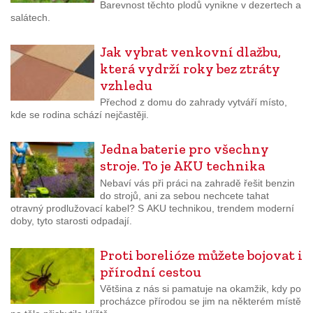
Barevnost těchto plodů vynikne v dezertech a
salátech.
Jak vybrat venkovní dlažbu,
která vydrží roky bez ztráty
vzhledu
Přechod z domu do zahrady vytváří místo,
kde se rodina schází nejčastěji.
Jedna baterie pro všechny
stroje. To je AKU technika
Nebaví vás při práci na zahradě řešit benzin
do strojů, ani za sebou nechcete tahat
otravný prodlužovací kabel? S AKU technikou, trendem moderní
doby, tyto starosti odpadají.
Proti borelióze můžete bojovat i
přírodní cestou
Většina z nás si pamatuje na okamžik, kdy po
procházce přírodou se jim na některém místě