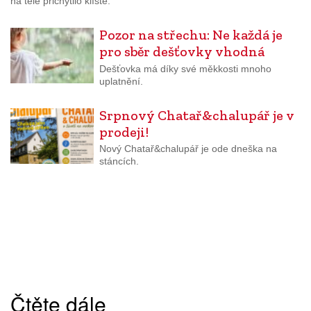
na těle přichytilo klíště.
Pozor na střechu: Ne každá je
pro sběr dešťovky vhodná
Dešťovka má díky své měkkosti mnoho
uplatnění.
Srpnový Chatař&chalupář je v
prodeji!
Nový Chatař&chalupář je ode dneška na
stáncích.
Čtěte dále