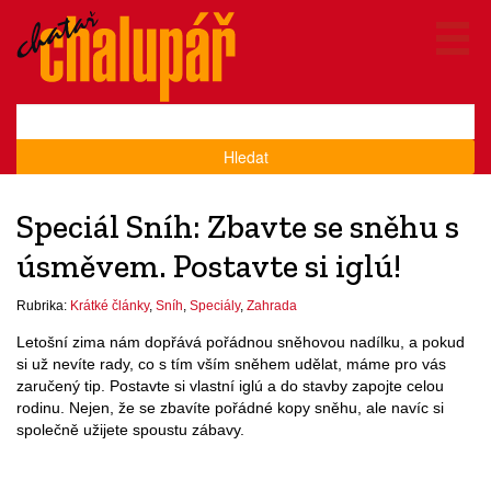
Hledat
Speciál Sníh: Zbavte se sněhu s
úsměvem. Postavte si iglú!
Rubrika:
Krátké články
,
Sníh
,
Speciály
,
Zahrada
Letošní zima nám dopřává pořádnou sněhovou nadílku, a pokud
si už nevíte rady, co s tím vším sněhem udělat, máme pro vás
zaručený tip. Postavte si vlastní iglú a do stavby zapojte celou
rodinu. Nejen, že se zbavíte pořádné kopy sněhu, ale navíc si
společně užijete spoustu zábavy.