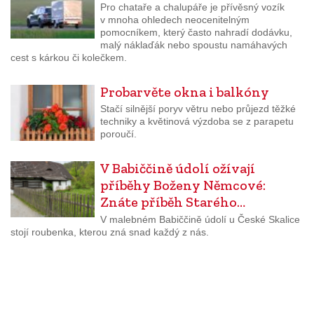
Pro chataře a chalupáře je přívěsný vozík
v mnoha ohledech neocenitelným
pomocníkem, který často nahradí dodávku,
malý náklaďák nebo spoustu namáhavých
cest s kárkou či kolečkem.
Probarvěte okna i balkóny
Stačí silnější poryv větru nebo průjezd těžké
techniky a květinová výzdoba se z parapetu
poroučí.
V Babiččině údolí ožívají
příběhy Boženy Němcové:
Znáte příběh Starého…
V malebném Babiččině údolí u České Skalice
stojí roubenka, kterou zná snad každý z nás.