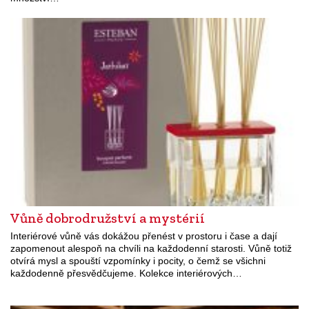
Vůně dobrodružství a mystérií
Interiérové vůně vás dokážou přenést v prostoru i čase a dají
zapomenout alespoň na chvíli na každodenní starosti. Vůně totiž
otvírá mysl a spouští vzpomínky i pocity, o čemž se všichni
každodenně přesvědčujeme. Kolekce interiérových…