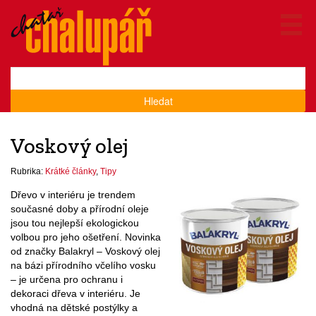
Hledat
Voskový olej
Rubrika:
Krátké články
,
Tipy
Dřevo v interiéru je trendem
současné doby a přírodní oleje
jsou tou nejlepší ekologickou
volbou pro jeho ošetření. Novinka
od značky Balakryl – Voskový olej
na bázi přírodního včelího vosku
– je určena pro ochranu i
dekoraci dřeva v interiéru. Je
vhodná na dětské postýlky a