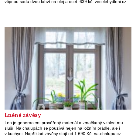
vtipnou sadu dvou lahví na olej a ocet. 639 kč. veselebydleni.cz
Lněné závěsy
Len je generacemi prověřený materiál a zmačkaný vzhled mu
sluší. Na chalupách se používá nejen na ložním prádle, ale i
v kuchyni. Například závěsy stojí od 1 690 Kč. na-chalupu.cz