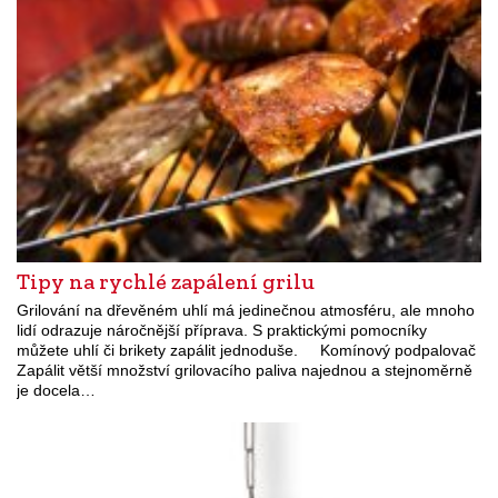
Tipy na rychlé zapálení grilu
Grilování na dřevěném uhlí má jedinečnou atmosféru, ale mnoho
lidí odrazuje náročnější příprava. S praktickými pomocníky
můžete uhlí či brikety zapálit jednoduše. Komínový podpalovač
Zapálit větší množství grilovacího paliva najednou a stejnoměrně
je docela…