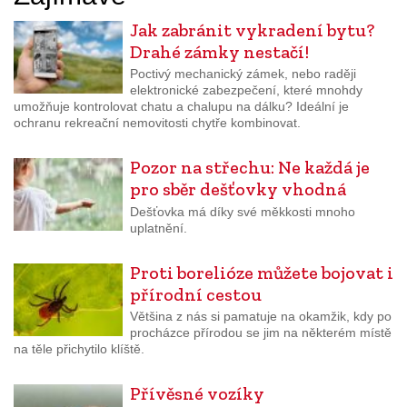
Jak zabránit vykradení bytu?
Drahé zámky nestačí!
Poctivý mechanický zámek, nebo raději
elektronické zabezpečení, které mnohdy
umožňuje kontrolovat chatu a chalupu na dálku? Ideální je
ochranu rekreační nemovitosti chytře kombinovat.
Pozor na střechu: Ne každá je
pro sběr dešťovky vhodná
Dešťovka má díky své měkkosti mnoho
uplatnění.
Proti borelióze můžete bojovat i
přírodní cestou
Většina z nás si pamatuje na okamžik, kdy po
procházce přírodou se jim na některém místě
na těle přichytilo klíště.
Přívěsné vozíky