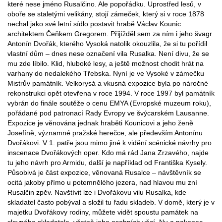
které nese jméno Rusalčino. Ale popořádku. Uprostřed lesů, v
oboře se staletými velikány, stojí zámeček, který si v roce 1878
nechal jako své letní sídlo postavit hrabě Václav Kounic
architektem Čeňkem Gregorem. Přijížděl sem za ním i jeho švagr
Antonín Dvořák, kterého Vysoká natolik okouzlila, že si tu pořídil
vlastní dům – dnes nese označení vila Rusalka. Není divu, že se
mu zde líbilo. Klid, hluboké lesy, a ještě možnost chodit hrát na
varhany do nedalekého Třebska. Nyní je ve Vysoké v zámečku
Mistrův památník. Velkorysá a vkusná expozice byla po náročné
rekonstrukci opět otevřena v roce 1994. V roce 1997 byl památník
vybrán do finále soutěže o cenu EMYA (Evropské muzeum roku),
pořádané pod patronací Rady Evropy ve švýcarském Lausanne.
Expozice je věnována jednak hraběti Kounicovi a jeho ženě
Josefíně, významné pražské herečce, ale především Antonínu
Dvořákovi. V 1. patře jsou mimo jiné k vidění scénické návrhy pro
inscenace Dvořákových oper. Kdo má rád Jana Zrzavého, najde
tu jeho návrh pro Armidu, další je například od Františka Kysely.
Působivá je část expozice, věnovaná Rusalce – návštěvník se
ocitá jakoby přímo u potemnělého jezera, nad hlavou mu zní
Rusalčin zpěv. Navštívit lze i Dvořákovu vilu Rusalka, kde
skladatel často pobýval a složil tu řadu skladeb. V domě, který je v
majetku Dvořákovy rodiny, můžete vidět spoustu památek na
slavného skladatele, včetně jeho osobních věcí. Nu a nakonec