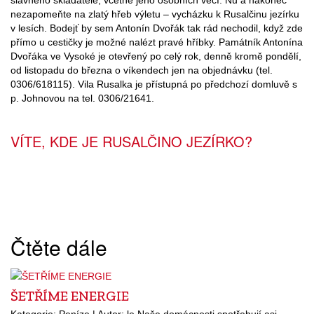
nezapomeňte na zlatý hřeb výletu – vycházku k Rusalčinu jezírku
v lesích. Bodejť by sem Antonín Dvořák tak rád nechodil, když zde
přímo u cestičky je možné nalézt pravé hříbky. Památník Antonína
Dvořáka ve Vysoké je otevřený po celý rok, denně kromě pondělí,
od listopadu do března o víkendech jen na objednávku (tel.
0306/618115). Vila Rusalka je přístupná po předchozí domluvě s
p. Johnovou na tel. 0306/21641.
VÍTE, KDE JE RUSALČINO JEZÍRKO?
Čtěte dále
ŠETŘÍME ENERGIE