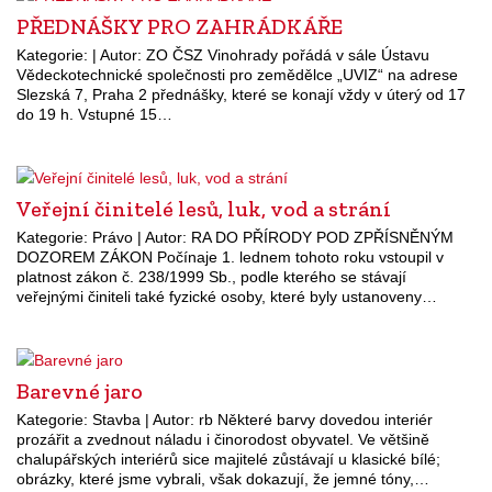
PŘEDNÁŠKY PRO ZAHRÁDKÁŘE
Kategorie: | Autor: ZO ČSZ Vinohrady pořádá v sále Ústavu
Vědeckotechnické společnosti pro zemědělce „UVIZ“ na adrese
Slezská 7, Praha 2 přednášky, které se konají vždy v úterý od 17
do 19 h. Vstupné 15…
Veřejní činitelé lesů, luk, vod a strání
Kategorie: Právo | Autor: RA DO PŘÍRODY POD ZPŘÍSNĚNÝM
DOZOREM ZÁKON Počínaje 1. lednem tohoto roku vstoupil v
platnost zákon č. 238/1999 Sb., podle kterého se stávají
veřejnými činiteli také fyzické osoby, které byly ustanoveny…
Barevné jaro
Kategorie: Stavba | Autor: rb Některé barvy dovedou interiér
prozářit a zvednout náladu i činorodost obyvatel. Ve většině
chalupářských interiérů sice majitelé zůstávají u klasické bílé;
obrázky, které jsme vybrali, však dokazují, že jemné tóny,…