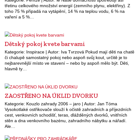
Kategorie: Peníze | Autor: le Naše domácnosti spotřebují asi
třetinu celkového množství energií (zemního plynu, elektřiny). Z
toho 75 % připadá na vytápění, 14 % na teplou vodu, 6 % na
vaření a 5 %…
Dětský pokoj kvete barvami
Kategorie: Inspirace | Autor: Iva Tvrzová Pokud mají děti na chatě
či chalupě samostatný pokoj nebo aspoň svůj kout, určitě je to
nejbarevnější místo ve stavení – nebo by aspoň mělo být. Děti,
hlavně ty…
ZAOSTŘENO NA ÚKLID DVORKU
Kategorie: Kouzlo zahrady 2006 – jaro | Autor: Jan Tóma
Vysokotlaké ostřikovače slouží k očistě zahradních a příjezdních
cest, venkovních schodišť, teras, dlážděných dvorků, vnitřních
stěn a dna venkovního bazénu, zahradního nábytku a nářadí.
Ale…