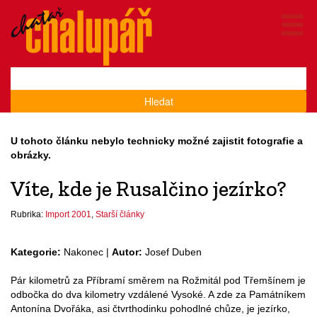
Hledat
U tohoto článku nebylo technicky možné zajistit fotografie a
obrázky.
Víte, kde je Rusalčino jezírko?
Rubrika:
Import 2001
,
Starší články
Kategorie:
Nakonec |
Autor:
Josef Duben
Pár kilometrů za Příbramí směrem na Rožmitál pod Třemšínem je
odbočka do dva kilometry vzdálené Vysoké. A zde za Památníkem
Antonína Dvořáka, asi čtvrthodinku pohodlné chůze, je jezírko,