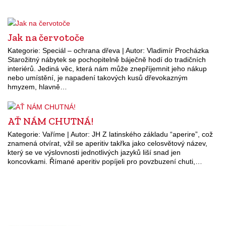
Jak na červotoče
Kategorie: Speciál – ochrana dřeva | Autor: Vladimír Procházka
Starožitný nábytek se pochopitelně báječně hodí do tradičních
interiérů. Jediná věc, která nám může znepříjemnit jeho nákup
nebo umístění, je napadení takových kusů dřevokazným
hmyzem, hlavně…
AŤ NÁM CHUTNÁ!
Kategorie: Vaříme | Autor: JH Z latinského základu “aperire”, což
znamená otvírat, vžil se aperitiv takřka jako celosvětový název,
který se ve výslovnosti jednotlivých jazyků liší snad jen
koncovkami. Římané aperitiv popíjeli pro povzbuzení chuti,…