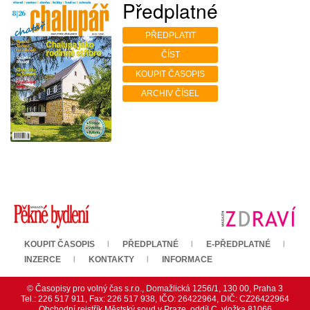
Předplatné
PŘEDPLATIT
ČÍST
KOUPIT ČASOPIS
ARCHIV ČÍSEL
KOUPIT ČASOPIS
PŘEDPLATNÉ
E-PŘEDPLATNÉ
INZERCE
KONTAKTY
INFORMACE
© Časopisy pro volný čas s.r.o., Domažlická 1256/1, 130 00, Praha 3
Tel.: 226 517 911, Fax: 226 517 938, IČO: 26422964, DIČ: CZ26422964
Obchodní rejstřík Městský soud v Praze, oddíl C, vložka 81066