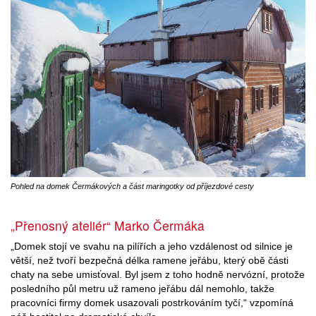
Pohled na domek Čermákových a část maringotky od příjezdové cesty
„Přenosný ateliér“ Marko Čermáka
„Domek stojí ve svahu na pilířích a jeho vzdálenost od silnice je
větší, než tvoří bezpečná délka ramene jeřábu, který obě části
chaty na sebe umisťoval. Byl jsem z toho hodně nervózní, protože
posledního půl metru už rameno jeřábu dál nemohlo, takže
pracovníci firmy domek usazovali postrkováním tyčí,“ vzpomíná