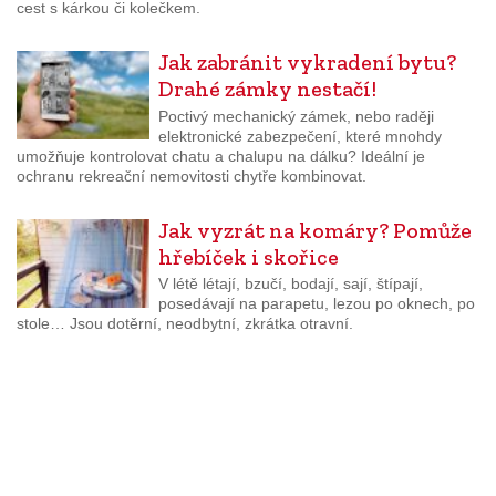
cest s kárkou či kolečkem.
Jak zabránit vykradení bytu?
Drahé zámky nestačí!
Poctivý mechanický zámek, nebo raději
elektronické zabezpečení, které mnohdy
umožňuje kontrolovat chatu a chalupu na dálku? Ideální je
ochranu rekreační nemovitosti chytře kombinovat.
Jak vyzrát na komáry? Pomůže
hřebíček i skořice
V létě létají, bzučí, bodají, sají, štípají,
posedávají na parapetu, lezou po oknech, po
stole… Jsou dotěrní, neodbytní, zkrátka otravní.