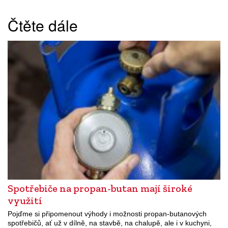
Čtěte dále
Spotřebiče na propan-butan mají široké
využití
Pojďme si připomenout výhody i možnosti propan-butanových
spotřebičů, ať už v dílně, na stavbě, na chalupě, ale i v kuchyni,