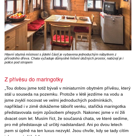
Hlavní obytná místnost s jídelní částí je vybavena jednoduchým nábytkem z
přírodního dřeva. Chata vyžaduje důmyslné řešení úložných prostor, nabízejí je i
police pod stropem
Z přívěsu do maringotky
„Tou dobou jsme totiž bývali v miniaturním obytném přívěsu, který
stál u souseda na pozemku. Protože v létě jezdíme na vodu a
jsme zvyklí nocovat ve velmi jednoduchých podmínkách,
například i v zimě dokážeme tábořit venku, stařičká maringotka
představovala svým způsobem přepych. Nakonec jsme v ní žili
dvacet osm let. Musím říct, že současná chata, ve které sedíme,
pro mě představuje už určitý nadstandard. Ani po dvou letech
jsem si úplně na ten luxus nezvykl. Jsou chvíle, kdy se tady cítím