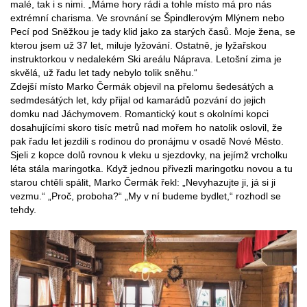
malé, tak i s nimi. „Máme hory rádi a tohle místo má pro nás
extrémní charisma. Ve srovnání se Špindlerovým Mlýnem nebo
Pecí pod Sněžkou je tady klid jako za starých časů. Moje žena, se
kterou jsem už 37 let, miluje lyžování. Ostatně, je lyžařskou
instruktorkou v nedalekém Ski areálu Náprava. Letošní zima je
skvělá, už řadu let tady nebylo tolik sněhu.“
Zdejší místo Marko Čermák objevil na přelomu šedesátých a
sedmdesátých let, kdy přijal od kamarádů pozvání do jejich
domku nad Jáchymovem. Romantický kout s okolními kopci
dosahujícími skoro tisíc metrů nad mořem ho natolik oslovil, že
pak řadu let jezdili s rodinou do pronájmu v osadě Nové Město.
Sjeli z kopce dolů rovnou k vleku u sjezdovky, na jejímž vrcholku
léta stála maringotka. Když jednou přivezli maringotku novou a tu
starou chtěli spálit, Marko Čermák řekl: „Nevyhazujte ji, já si ji
vezmu.“ „Proč, proboha?“ „My v ní budeme bydlet,“ rozhodl se
tehdy.