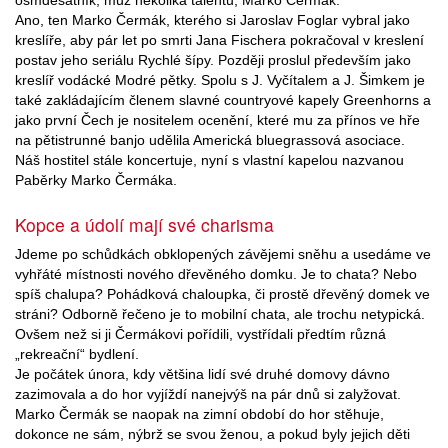
Ano, ten Marko Čermák, kterého si Jaroslav Foglar vybral jako
kreslíře, aby pár let po smrti Jana Fischera pokračoval v kreslení
postav jeho seriálu Rychlé šípy. Později proslul především jako
kreslíř vodácké Modré pětky. Spolu s J. Vyčítalem a J. Šimkem je
také zakládajícím členem slavné countryové kapely Greenhorns a
jako první Čech je nositelem ocenění, které mu za přínos ve hře
na pětistrunné banjo udělila Americká bluegrassová asociace.
Náš hostitel stále koncertuje, nyní s vlastní kapelou nazvanou
Paběrky Marko Čermáka.
Kopce a údolí mají své charisma
Jdeme po schůdkách obklopených závějemi sněhu a usedáme ve
vyhřáté místnosti nového dřevěného domku. Je to chata? Nebo
spíš chalupa? Pohádková chaloupka, či prostě dřevěný domek ve
stráni? Odborně řečeno je to mobilní chata, ale trochu netypická.
Ovšem než si ji Čermákovi pořídili, vystřídali předtím různá
„rekreační“ bydlení.
Je počátek února, kdy většina lidí své druhé domovy dávno
zazimovala a do hor vyjíždí nanejvýš na pár dnů si zalyžovat.
Marko Čermák se naopak na zimní období do hor stěhuje,
dokonce ne sám, nýbrž se svou ženou, a pokud byly jejich děti