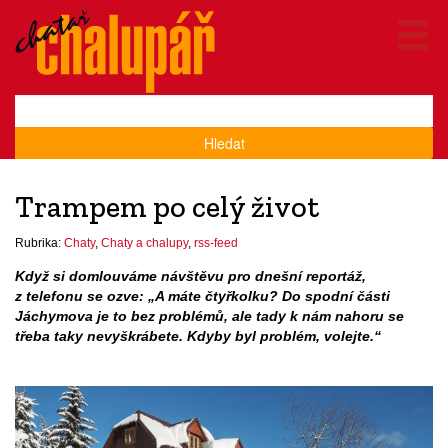
Hledat
Trampem po celý život
Rubrika:
Chaty
,
Chaty a chalupy
,
rss-feed
Když si domlouváme návštěvu pro dnešní reportáž,
z telefonu se ozve: „A máte čtyřkolku? Do spodní části
Jáchymova je to bez problémů, ale tady k nám nahoru se
třeba taky nevyškrábete. Kdyby byl problém, volejte.“