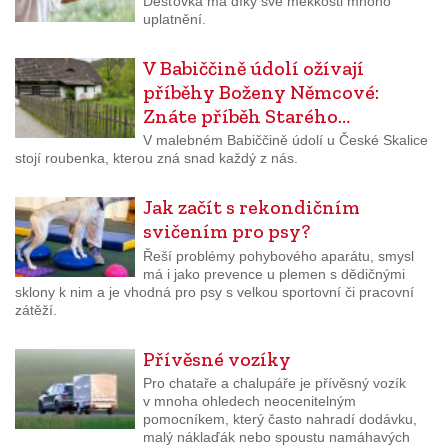
Dešťovka má díky své měkkosti mnoho
uplatnění.
V Babiččině údolí ožívají
příběhy Boženy Němcové:
Znáte příběh Starého…
V malebném Babiččině údolí u České Skalice
stojí roubenka, kterou zná snad každý z nás.
Jak začít s rekondičním
svičením pro psy?
Řeší problémy pohybového aparátu, smysl
má i jako prevence u plemen s dědičnými
sklony k nim a je vhodná pro psy s velkou sportovní či pracovní
zátěží.
Přívěsné vozíky
Pro chataře a chalupáře je přívěsný vozík
v mnoha ohledech neocenitelným
pomocníkem, který často nahradí dodávku,
malý náklaďák nebo spoustu namáhavých