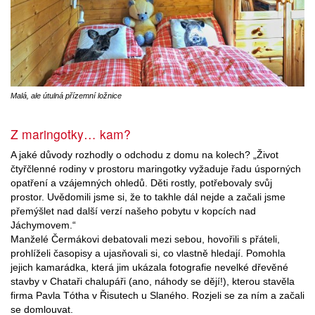
Malá, ale útulná přízemní ložnice
Z maringotky… kam?
A jaké důvody rozhodly o odchodu z domu na kolech? „Život
čtyřčlenné rodiny v prostoru maringotky vyžaduje řadu úsporných
opatření a vzájemných ohledů. Děti rostly, potřebovaly svůj
prostor. Uvědomili jsme si, že to takhle dál nejde a začali jsme
přemýšlet nad další verzí našeho pobytu v kopcích nad
Jáchymovem.“
Manželé Čermákovi debatovali mezi sebou, hovořili s přáteli,
prohlíželi časopisy a ujasňovali si, co vlastně hledají. Pomohla
jejich kamarádka, která jim ukázala fotografie nevelké dřevěné
stavby v Chataři chalupáři (ano, náhody se dějí!), kterou stavěla
firma Pavla Tótha v Řisutech u Slaného. Rozjeli se za ním a začali
se domlouvat.