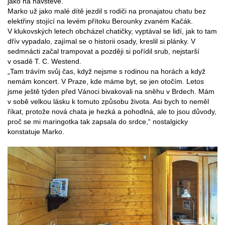
jako na návštěvě.“
Marko už jako malé dítě jezdil s rodiči na pronajatou chatu bez
elektřiny stojící na levém přítoku Berounky zvaném Kačák.
V klukovských letech obcházel chatičky, vyptával se lidí, jak to tam
dřív vypadalo, zajímal se o historii osady, kreslil si plánky. V
sedmnácti začal trampovat a později si pořídil srub, nejstarší
v osadě T. C. Westend.
„Tam trávím svůj čas, když nejsme s rodinou na horách a když
nemám koncert. V Praze, kde máme byt, se jen otočím. Letos
jsme ještě týden před Vánoci bivakovali na sněhu v Brdech. Mám
v sobě velkou lásku k tomuto způsobu života. Asi bych to neměl
říkat, protože nová chata je hezká a pohodlná, ale to jsou důvody,
proč se mi maringotka tak zapsala do srdce,“ nostalgicky
konstatuje Marko.