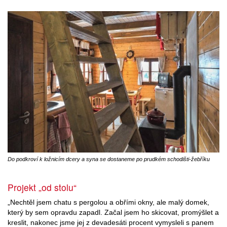
Do podkroví k ložnicím dcery a syna se dostaneme po prudkém schodišti-žebříku
Projekt „od stolu“
„Nechtěl jsem chatu s pergolou a obřími okny, ale malý domek,
který by sem opravdu zapadl. Začal jsem ho skicovat, promýšlet a
kreslit, nakonec jsme jej z devadesáti procent vymysleli s panem