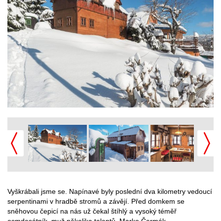
Vyškrábali jsme se. Napínavé byly poslední dva kilometry vedoucí
serpentinami v hradbě stromů a závějí. Před domkem se
sněhovou čepicí na nás už čekal štíhlý a vysoký téměř
osmdesátník, muž několika talentů, Marko Čermák.