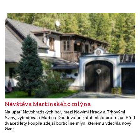
Návštěva Martinského mlýna
Na úpatí Novohradských hor, mezi Novými Hrady a Trhovými
Sviny, vybudovala Martina Doudová unikátní místo pro relax. Před
dvaceti lety koupila zdejší bortící se mlýn, kterému vdechla nový
život.