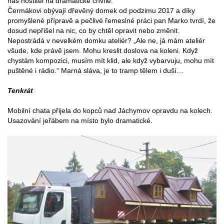
náš hostitel na dramatické chvíle.
Čermákovi obývají dřevěný domek od podzimu 2017 a díky
promyšlené přípravě a pečlivé řemeslné práci pan Marko tvrdí, že
dosud nepřišel na nic, co by chtěl opravit nebo změnit.
Nepostrádá v nevelkém domku ateliér? „Ale ne, já mám ateliér
všude, kde právě jsem. Mohu kreslit doslova na koleni. Když
chystám kompozici, musím mít klid, ale když vybarvuju, mohu mít
puštěné i rádio.“ Marná sláva, je to tramp tělem i duší…
Tenkrát
Mobilní chata přijela do kopců nad Jáchymov opravdu na kolech.
Usazování jeřábem na místo bylo dramatické.