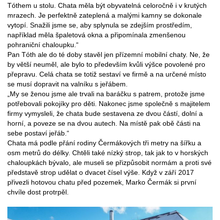
Tóthem u stolu. Chata měla být obyvatelná celoročně i v krutých
mrazech. Je perfektně zateplená a malými kamny se dokonale
vytopí. Snažili jsme se, aby splynula se zdejším prostředím,
například měla špaletová okna a připomínala zmenšenou
pohraniční chaloupku.“
Pan Tóth ale do té doby stavěl jen přízemní mobilní chaty. Ne, že
by větší neuměl, ale bylo to především kvůli výšce povolené pro
přepravu. Celá chata se totiž sestaví ve firmě a na určené místo
se musí dopravit na valníku s jeřábem.
„My se ženou jsme ale trvali na baráčku s patrem, protože jsme
potřebovali pokojíky pro děti. Nakonec jsme společně s majitelem
firmy vymysleli, že chata bude sestavena ze dvou částí, dolní a
horní, a poveze se na dvou autech. Na místě pak obě části na
sebe postaví jeřáb.“
Chata má podle přání rodiny Čermákových tři metry na šířku a
osm metrů do délky. Chtěli také nízký strop, tak jak to v horských
chaloupkách bývalo, ale museli se přizpůsobit normám a proti své
představě strop udělat o dvacet čísel výše. Když v září 2017
přivezli hotovou chatu před pozemek, Marko Čermák si první
chvíle dost protrpěl.