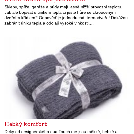
Sklepy, spíže, garáže a půdy mají jasně nižší provozní teplotu.
Jak ale bojovat s únikem tepla či ještě hůře se zkrouceným
dveřním křídlem? Odpověď je jednoduchá: termodveře! Dokážou
zabránit úniku tepla a odolají vysoké vlhkosti,…
Hebký komfort
Deky od designérského dua Touch me jsou měkké, hebké a