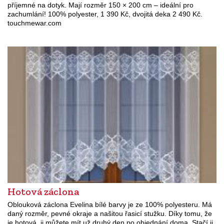
příjemné na dotyk. Mají rozměr 150 × 200 cm – ideální pro
zachumlání! 100% polyester, 1 390 Kč, dvojitá deka 2 490 Kč.
touchmewar.com
Hotová záclona
Oblouková záclona Evelina bílé barvy je ze 100% polyesteru. Má
daný rozměr, pevné okraje a našitou řasicí stužku. Díky tomu, že
je hotová, ji můžete mít už druhý den po objednání doma. Stačí ji