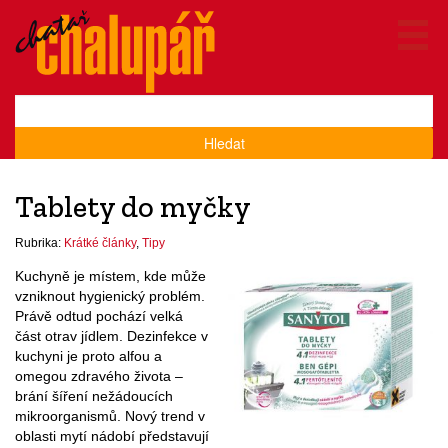
Hledat
Tablety do myčky
Rubrika:
Krátké články
,
Tipy
Kuchyně je místem, kde může
vzniknout hygienický problém.
Právě odtud pochází velká
část otrav jídlem. Dezinfekce v
kuchyni je proto alfou a
omegou zdravého života –
brání šíření nežádoucích
mikroorganismů. Nový trend v
oblasti mytí nádobí představují