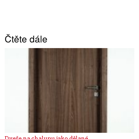
Čtěte dále
Dveře na chalupu jako dělané