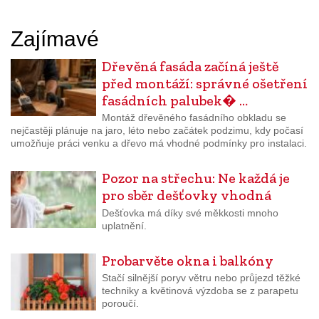
Zajímavé
Dřevěná fasáda začíná ještě
před montáží: správné ošetření
fasádních palubek� …
Montáž dřevěného fasádního obkladu se
nejčastěji plánuje na jaro, léto nebo začátek podzimu, kdy počasí
umožňuje práci venku a dřevo má vhodné podmínky pro instalaci.
Pozor na střechu: Ne každá je
pro sběr dešťovky vhodná
Dešťovka má díky své měkkosti mnoho
uplatnění.
Probarvěte okna i balkóny
Stačí silnější poryv větru nebo průjezd těžké
techniky a květinová výzdoba se z parapetu
poroučí.