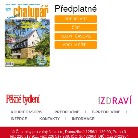
Předplatné
PŘEDPLATIT
ČÍST
KOUPIT ČASOPIS
ARCHIV ČÍSEL
KOUPIT ČASOPIS
PŘEDPLATNÉ
E-PŘEDPLATNÉ
INZERCE
KONTAKTY
INFORMACE
© Časopisy pro volný čas s.r.o., Domažlická 1256/1, 130 00, Praha 3
Tel.: 226 517 911, Fax: 226 517 938, IČO: 26422964, DIČ: CZ26422964