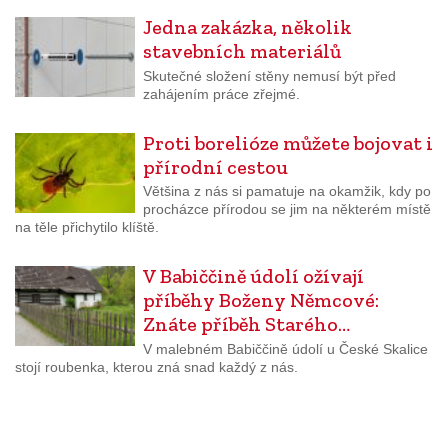
Jedna zakázka, několik
stavebních materiálů
Skutečné složení stěny nemusí být před
zahájením práce zřejmé.
Proti borelióze můžete bojovat i
přírodní cestou
Většina z nás si pamatuje na okamžik, kdy po
procházce přírodou se jim na některém místě
na těle přichytilo klíště.
V Babiččině údolí ožívají
příběhy Boženy Němcové:
Znáte příběh Starého…
V malebném Babiččině údolí u České Skalice
stojí roubenka, kterou zná snad každý z nás.