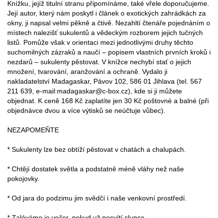
Knížku, jejíž titulní stranu připomínáme, také vřele doporučujeme.
Její autor, který nám poskytl i článek o exotických zahrádkách za
okny, ji napsal velmi pěkně a čtivě. Nezahltí čtenáře pojednáním o
místech nalezišť sukulentů a vědeckým rozborem jejich tučných
listů. Pomůže však v orientaci mezi jednotlivými druhy těchto
suchomilných zázraků a naučí – popisem vlastních prvních kroků i
nezdarů – sukulenty pěstovat. V knížce nechybí stať o jejich
množení, tvarování, aranžování a ochraně. Vydalo ji
nakladatelství Madagaskar, Pávov 102, 586 01 Jihlava (tel. 567
211 639, e-mail:madagaskar@c-box.cz), kde si ji můžete
objednat. K ceně 168 Kč zaplatíte jen 30 Kč poštovné a balné (při
objednávce dvou a více výtisků se neúčtuje vůbec).
NEZAPOMEŇTE
* Sukulenty lze bez obtíží pěstovat v chatách a chalupách.
* Chtějí dostatek světla a podstatně méně vláhy než naše
pokojovky.
* Od jara do podzimu jim svědčí i naše venkovní prostředí.
* Zaléváme je večer, pokud už nesvítí slunce.