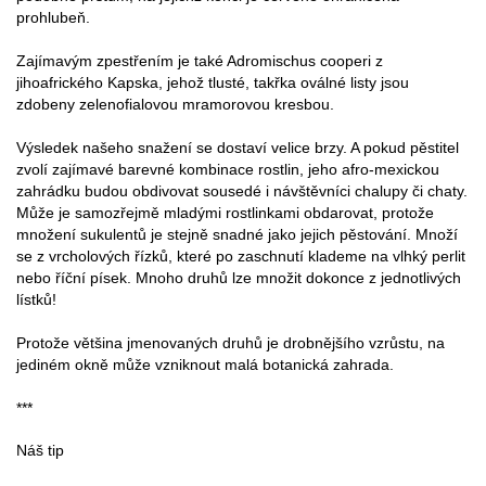
prohlubeň.
Zajímavým zpestřením je také Adromischus cooperi z
jihoafrického Kapska, jehož tlusté, takřka oválné listy jsou
zdobeny zelenofialovou mramorovou kresbou.
Výsledek našeho snažení se dostaví velice brzy. A pokud pěstitel
zvolí zajímavé barevné kombinace rostlin, jeho afro-mexickou
zahrádku budou obdivovat sousedé i návštěvníci chalupy či chaty.
Může je samozřejmě mladými rostlinkami obdarovat, protože
množení sukulentů je stejně snadné jako jejich pěstování. Množí
se z vrcholových řízků, které po zaschnutí klademe na vlhký perlit
nebo říční písek. Mnoho druhů lze množit dokonce z jednotlivých
lístků!
Protože většina jmenovaných druhů je drobnějšího vzrůstu, na
jediném okně může vzniknout malá botanická zahrada.
***
Náš tip