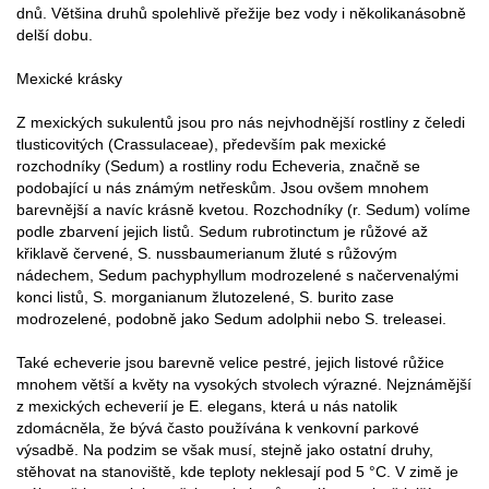
dnů. Většina druhů spolehlivě přežije bez vody i několikanásobně
delší dobu.
Mexické krásky
Z mexických sukulentů jsou pro nás nejvhodnější rostliny z čeledi
tlusticovitých (Crassulaceae), především pak mexické
rozchodníky (Sedum) a rostliny rodu Echeveria, značně se
podobající u nás známým netřeskům. Jsou ovšem mnohem
barevnější a navíc krásně kvetou. Rozchodníky (r. Sedum) volíme
podle zbarvení jejich listů. Sedum rubrotinctum je růžové až
křiklavě červené, S. nussbaumerianum žluté s růžovým
nádechem, Sedum pachyphyllum modrozelené s načervenalými
konci listů, S. morganianum žlutozelené, S. burito zase
modrozelené, podobně jako Sedum adolphii nebo S. treleasei.
Také echeverie jsou barevně velice pestré, jejich listové růžice
mnohem větší a květy na vysokých stvolech výrazné. Nejznámější
z mexických echeverií je E. elegans, která u nás natolik
zdomácněla, že bývá často používána k venkovní parkové
výsadbě. Na podzim se však musí, stejně jako ostatní druhy,
stěhovat na stanoviště, kde teploty neklesají pod 5 °C. V zimě je