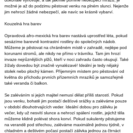
možné je až do podzimu pěstovat venku na plném slunci. Nejenže
jim nehrozí žádné nebezpečí, ale navíc se krásně vybarví.
Kouzelná hra barev
Opravdová afro-mexická hra barev nastává uprostřed léta, pokud
sesázíme barevně kontrastní rostliny do společných nádob.
Můžeme je pěstovat na chráněném místě v zahradě, nejlépe pod
korunami stromů, ale nikdy ne přímo v trávníku. Tam jim hrozí
invaze nejrůznějších plžů, kteří v noci zahradu často okupují. Také
žížaly dovedou být značně vynalézavé! Ideální je tedy nějaký
stolek nebo plochý kámen. Příjemným místem pro pěstování od
května do příchodu prvních přízemních mrazíků je samozřejmě
také veranda či balkon.
Se zaléváním si jejich majitel nemusí dělat příliš starostí. Pokud
jsou venku, bohatě jim postačí dešťové srážky a zaléváme pouze
v období dlouhotrvajících veder. Ideální dobou pro zálivku je
večer, kdy už nesvítí slunce a nehrozí spálení rostlin, jejichž těla
můžeme klidně polévat shora konví. Pokud sukulenty pěstujeme
na verandě pod střechou, zaléváme maximálně jednou týdně, v
chladném a deštivém počasí postačí zálivka jednou za čtrnáct