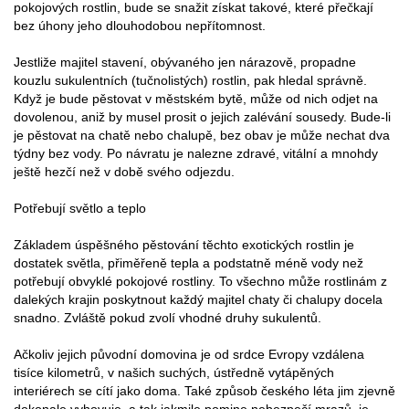
pokojových rostlin, bude se snažit získat takové, které přečkají
bez úhony jeho dlouhodobou nepřítomnost.
Jestliže majitel stavení, obývaného jen nárazově, propadne
kouzlu sukulentních (tučnolistých) rostlin, pak hledal správně.
Když je bude pěstovat v městském bytě, může od nich odjet na
dovolenou, aniž by musel prosit o jejich zalévání sousedy. Bude-li
je pěstovat na chatě nebo chalupě, bez obav je může nechat dva
týdny bez vody. Po návratu je nalezne zdravé, vitální a mnohdy
ještě hezčí než v době svého odjezdu.
Potřebují světlo a teplo
Základem úspěšného pěstování těchto exotických rostlin je
dostatek světla, přiměřeně tepla a podstatně méně vody než
potřebují obvyklé pokojové rostliny. To všechno může rostlinám z
dalekých krajin poskytnout každý majitel chaty či chalupy docela
snadno. Zvláště pokud zvolí vhodné druhy sukulentů.
Ačkoliv jejich původní domovina je od srdce Evropy vzdálena
tisíce kilometrů, v našich suchých, ústředně vytápěných
interiérech se cítí jako doma. Také způsob českého léta jim zjevně
dokonale vyhovuje, a tak jakmile pomine nebezpečí mrazů, je