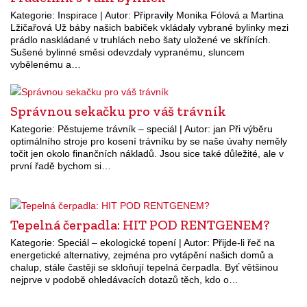
Kategorie: Inspirace | Autor: Připravily Monika Fólová a Martina
Lžičařová Už báby našich babiček vkládaly vybrané bylinky mezi
prádlo naskládané v truhlách nebo šaty uložené ve skříních.
Sušené bylinné směsi odevzdaly vypranému, sluncem
vybělenému a…
Správnou sekačku pro váš trávník
Kategorie: Pěstujeme trávník – speciál | Autor: jan Při výběru
optimálního stroje pro kosení trávníku by se naše úvahy neměly
točit jen okolo finančních nákladů. Jsou sice také důležité, ale v
první řadě bychom si…
Tepelná čerpadla: HIT POD RENTGENEM?
Kategorie: Speciál – ekologické topení | Autor: Přijde-li řeč na
energetické alternativy, zejména pro vytápění našich domů a
chalup, stále častěji se skloňují tepelná čerpadla. Byť většinou
nejprve v podobě ohledávacích dotazů těch, kdo o…