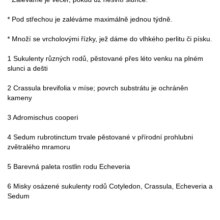
* Pod střechou je zaléváme maximálně jednou týdně.
* Množí se vrcholovými řízky, jež dáme do vlhkého perlitu či písku.
1 Sukulenty různých rodů, pěstované přes léto venku na plném
slunci a dešti
2 Crassula brevifolia v míse; povrch substrátu je ochráněn
kameny
3 Adromischus cooperi
4 Sedum rubrotinctum trvale pěstované v přírodní prohlubni
zvětralého mramoru
5 Barevná paleta rostlin rodu Echeveria
6 Misky osázené sukulenty rodů Cotyledon, Crassula, Echeveria a
Sedum