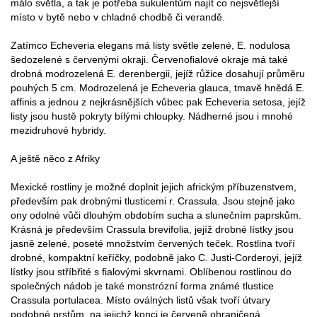
málo světla, a tak je potřeba sukulentům najít co nejsvětlejší
místo v bytě nebo v chladné chodbě či verandě.
Zatímco Echeveria elegans má listy světle zelené, E. nodulosa
šedozelené s červenými okraji. Červenofialové okraje má také
drobná modrozelená E. derenbergii, jejíž růžice dosahují průměru
pouhých 5 cm. Modrozelená je Echeveria glauca, tmavě hnědá E.
affinis a jednou z nejkrásnějších vůbec pak Echeveria setosa, jejíž
listy jsou hustě pokryty bílými chloupky. Nádherné jsou i mnohé
mezidruhové hybridy.
A ještě něco z Afriky
Mexické rostliny je možné doplnit jejich africkým příbuzenstvem,
především pak drobnými tlusticemi r. Crassula. Jsou stejně jako
ony odolné vůči dlouhým obdobím sucha a slunečním paprskům.
Krásná je především Crassula brevifolia, jejíž drobné lístky jsou
jasně zelené, poseté množstvím červených teček. Rostlina tvoří
drobné, kompaktní keříčky, podobně jako C. Justi-Corderoyi, jejíž
lístky jsou stříbřité s fialovými skvrnami. Oblíbenou rostlinou do
společných nádob je také monstrózní forma známé tlustice
Crassula portulacea. Místo oválných listů však tvoří útvary
podobné prstům, na jejichž konci je červeně ohraničená