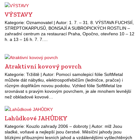
VÝSTAVY
Kategorie: Oznamovatel | Autor: 1. 7. – 31. 8. VÝSTAVA FUCHSIÍ,
STREPTOKARPUSŮ, BONSAJÍ A SUBROPICKÝCH ROSTLIN –
zahradní centrum za restaurací Praha, Opočno, otevřeno 10 – 12
h. a 13 – 16 h. 7. 7.…
Atraktivní kovový povrch
Kategorie: Tržiště | Autor: Pomocí samolepicí fólie SoftMetal
můžete dát nábytku, elektrospotřebičům (ledničce, pračce) i
různým doplňkům novou podobu. Vzhled fólie SoftMetal lze
srovnávat s pravým kovovým povrchem, je ale mnohem levnější
než obkladové kovové…
Lahůdkové JAHŮDKY
Kategorie: Kouzlo zahrady 2006 – dobroty | Autor: mlž Jsou
sladké, voňavé a nejlepší jsou čerstvé. Měsíční jahody jsou
blízkými příbuznými lesních jahod a vzdálenějšími vyšlechtěných