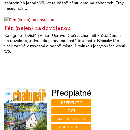
zahradních jahodníků, které běžně pěstujeme na záhonech. Trsy
měsíčních…
Fén (nejen) na dovolenou
Kategorie: Tržiště | Autor: Upravený účes chce mít každá žena i
na dovolené, jedno zda ji tráví na chatě či u moře. Klasický fén
však zabírá v zavazadle hodně místa. Novinkou je vysoušeč vlasů
typ…
Předplatné
PŘEDPLATIT
ČÍST
KOUPIT ČASOPIS
ARCHIV ČÍSEL