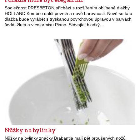
Společnost PRESBETON přichází s rozšířením oblíbené dlažby
HOLLAND Kombi o další povrch a nové barevnosti. Nově se tato
dlažba bude vyrábět s tryskanou povrchovou úpravou v barvách
šedá, žlutá a v colormixu Piano. Stávající hladký…
Nůžky na bylinky
Nůžky na bylinky značky Brabantia mají pět broušených nožů