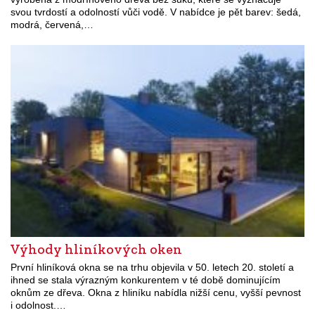
svou tvrdostí a odolností vůči vodě. V nabídce je pět barev: šedá,
modrá, červená,…
Výhody hliníkových oken
První hliníková okna se na trhu objevila v 50. letech 20. století a
ihned se stala výrazným konkurentem v té době dominujícím
oknům ze dřeva. Okna z hliníku nabídla nižší cenu, vyšší pevnost
i odolnost.…