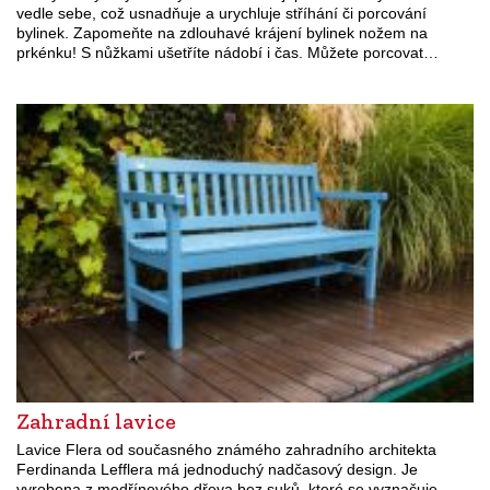
vedle sebe, což usnadňuje a urychluje stříhání či porcování
bylinek. Zapomeňte na zdlouhavé krájení bylinek nožem na
prkénku! S nůžkami ušetříte nádobí i čas. Můžete porcovat…
Zahradní lavice
Lavice Flera od současného známého zahradního architekta
Ferdinanda Lefflera má jednoduchý nadčasový design. Je
vyrobena z modřínového dřeva bez suků, které se vyznačuje