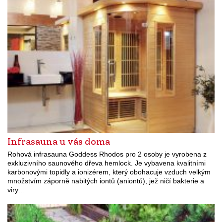
Infrasauna u vás doma
Rohová infrasauna Goddess Rhodos pro 2 osoby je vyrobena z
exkluzivního saunového dřeva hemlock. Je vybavena kvalitními
karbonovými topidly a ionizérem, který obohacuje vzduch velkým
množstvím záporně nabitých iontů (aniontů), jež ničí bakterie a
viry…