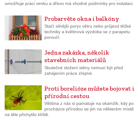
umožňuje práci venku a dřevo má vhodné podmínky pro instalaci.
Probarvěte okna i balkóny
Stačí silnější poryv větru nebo průjezd těžké
techniky a květinová výzdoba se z parapetu
poroučí.
Jedna zakázka, několik
stavebních materiálů
Skutečné složení stěny nemusí být před
zahájením práce zřejmé.
Proti borelióze můžete bojovat i
přírodní cestou
Většina z nás si pamatuje na okamžik, kdy po
procházce přírodou se jim na některém místě
na těle přichytilo klíště.