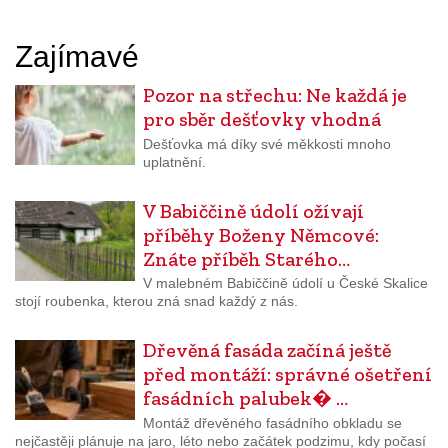
Zajímavé
Pozor na střechu: Ne každá je
pro sběr dešťovky vhodná
Dešťovka má díky své měkkosti mnoho
uplatnění.
V Babiččině údolí ožívají
příběhy Boženy Němcové:
Znáte příběh Starého…
V malebném Babiččině údolí u České Skalice
stojí roubenka, kterou zná snad každý z nás.
Dřevěná fasáda začíná ještě
před montáží: správné ošetření
fasádních palubek� …
Montáž dřevěného fasádního obkladu se
nejčastěji plánuje na jaro, léto nebo začátek podzimu, kdy počasí