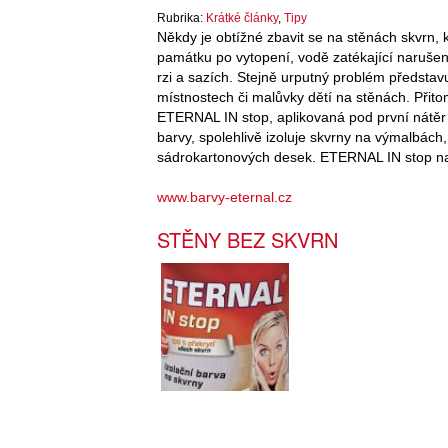
Rubrika:
Krátké články
,
Tipy
Někdy je obtížné zbavit se na stěnách skvrn, k
památku po vytopení, vodě zatékající narušen
rzi a sazích. Stejně urputný problém předsta
místnostech či malůvky dětí na stěnách. Přitom
ETERNAL IN stop, aplikovaná pod první nátěr i
barvy, spolehlivě izoluje skvrny na výmalbách, 
sádrokartonových desek. ETERNAL IN stop naj
www.barvy-eternal.cz
STĚNY BEZ SKVRN