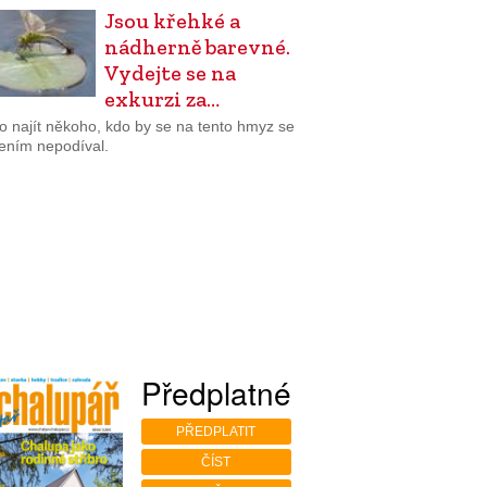
Jsou křehké a
nádherně barevné.
Vydejte se na
exkurzi za…
o najít někoho, kdo by se na tento hmyz se
bením nepodíval.
Předplatné
PŘEDPLATIT
ČÍST