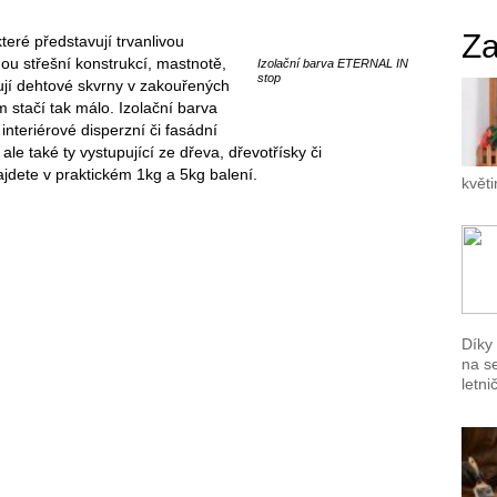
Za
teré představují trvanlivou
ou střešní konstrukcí, mastnotě,
Izolační barva ETERNAL IN
stop
vují dehtové skvrny v zakouřených
 stačí tak málo. Izolační barva
nteriérové disperzní či fasádní
ale také ty vystupující ze dřeva, dřevotřísky či
dete v praktickém 1kg a 5kg balení.
květ
Díky
na s
letni