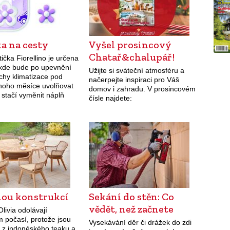
a na cesty
Vyšel prosincový
Chatař&chalupář!
ička Fiorellino je určena
 kde bude po upevnění
Užijte si sváteční atmosféru a
chy klimatizace pod
načerpejte inspiraci pro Váš
noho měsíce uvolňovat
domov i zahradu. V prosincovém
 stačí vyměnit náplň
čísle najdete:
lady nebo ročního
rodává se v šesti
ch provedeních…
nou konstrukcí
Sekání do stěn: Co
vědět, než začnete
Olivia odolávají
 počasí, protože jsou
Vysekávání děr či drážek do zdi
 z indonéského teaku a