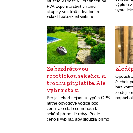
můžete v Praze v Letňanech na
výpletu 
PVA Expo navštívit v rámci
syntetic
skupiny veletrhů o bydlení a
podsedák
zeleni i veletrh nábytku a
proto je 
bytového designu For Furniture.
mounfiel
Vedle mnoha…
Za bezdrátovou
Zloděj
robotickou sekačku si
Opouštít
trochu připlatíte. Ale
či chalup
bez kontr
vyhrajete si
zloději l
Pro její chod nejsou u typů s GPS
napáchal
nutné obvodové vodiče pod
korun? P
zemí, ale stále se nehodí k
aktivní 
sekání přerostlé trávy. Podle
svátků…
čeho ji vybírat, aby sloužila přímo
na míru vaší zahradě?