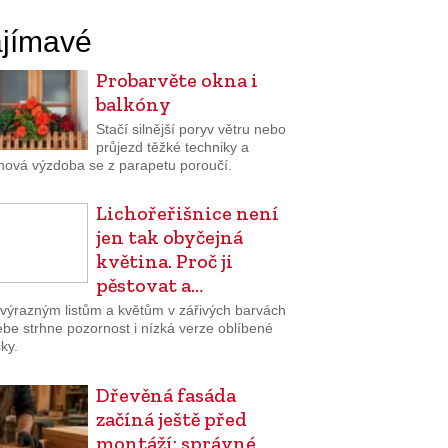
jímavé
Probarvěte okna i
balkóny
Stačí silnější poryv větru nebo
průjezd těžké techniky a
inová výzdoba se z parapetu poroučí.
Lichořeřišnice není
jen tak obyčejná
květina. Proč ji
pěstovat a…
 výrazným listům a květům v zářivých barvách
ebe strhne pozornost i nízká verze oblíbené
čky.
Dřevěná fasáda
začíná ještě před
montáží: správné