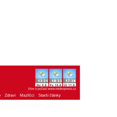
Více o počasí
www.meteopress.cz
o
Zdraví
Mazlíčci
Starší články