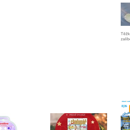
Těžk
zalí