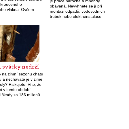
je práce náročná a mnohdy
z krouceného
obávaná. Nevyhnete se jí při
kého vlákna. Ovšem
montáži odpadů, vodovodních
y nejsou voděodolné,
trubek nebo elektroinstalace.
doporučujeme uklízet.
Práci vám usnadní vhodné
d.cz
nářadí.
i svátky nedrží
e na zimní sezonu chatu
u a necháváte je v zimě
oly? Riskujete. Víte, že
oni v tomto období
i škody za 186 milionů
achatelé vloupání jsou
i během vánočních