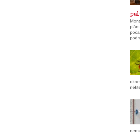
pa
Mont
plánu
poča
podmí
okam
někte
nemu