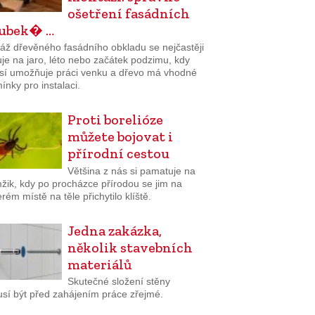
ošetření fasádních
lubek� …
áž dřevěného fasádního obkladu se nejčastěji
je na jaro, léto nebo začátek podzimu, kdy
sí umožňuje práci venku a dřevo má vhodné
nky pro instalaci.
Proti borelióze
můžete bojovat i
přírodní cestou
Většina z nás si pamatuje na
žik, kdy po procházce přírodou se jim na
rém místě na těle přichytilo klíště.
Jedna zakázka,
několik stavebních
materiálů
Skutečné složení stěny
sí být před zahájením práce zřejmé.