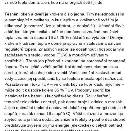
vzniklé teplo doma, ale i, kde na energiích šetřit jinde.
Těsnění oken a dveří je krokem číslo jedna. Tím nejjednodušším
je samolepící z molitanu, o kus lepším a kvalitativně vyšším je
silikonové (nezamrzá, lze je přetírat, je odolnější). Utěsnění škvír
a štěrbin, kterými uniká z běžné domácnosti značné množství
tepla, znamená úsporu 16 až 28 % nákladů na vytápění! Druhým
krokem k udržení tepla v domě je správné instalování a užívání
regulátorů topení. Značných úspor lze dosáhnout i hospodárným
zacházením s teplou vodou (TUV) a moudrým užíváním
spotřebičů. Třeba jen přechod z koupání na sprchování znamená
úsporu. Ta se ještě zvětší pořídí-li si domácnost ekonomickou
sprchu, která obsahuje stop-ventil. Ventil umožní zastavit proud
vody a zase jej spustit, aniž by se teplota musela opět nařizovat.
Pozastavením toku TUV – ve chvíli, kdy se kupříkladu mydlíme –
může dojít k úspoře kolem 35 % TUV. Podobný spořič lze
instalovat i na baterii u kuchyňského dřezu. Roli v šetření,
tentokrát elektrickou energií, pak doma hraje i lednice a mrazák.
Jejich optimální teplotní nastavení dokáže spořit energii (lednice 5
stupňů, mrazák minus 18 stupňů C). Větší chlazení a mrazení je
zbytečné, a je třeba dodat, že snížení teploty o pouhé dva stupně
představuje zvýšení příjmu energie (elektrické) o celých patnáct
procent. Stejně moudře je třeba nakládat s pračkou.