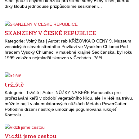
Stačí použít chytrou konzolu pro šikmé stěny Ekby Riset, kterou
díky kloubu jednoduše přizpůsobíme sešikmení…
SKANZENY V ČESKÉ REPUBLICE
Kategorie: Volný čas | Autor: rab KŘÍŽOVKA O CENY 9. Muzeum
vesnických staveb středního Povltaví ve Vysokém Chlumci Pod
hradem Vysoký Chlumec, v malebné krajině Sedlčanska, byl roku
1999 založen nejmladší skanzen v Čechách. Péčí…
tržiště
Kategorie: Tržiště | Autor: NŮŽKY NA KEŘE Pomocníka pro
prořezávání keřů v období vegetačního klidu, ale i v létě na trávu,
můžete najít v akumulátorových nůžkách Metabo PowerCutter.
Pohodlné držení nástroje umožňuje pogumovaná rukojeť.
Kontrolu…
Vidžli jsme cestou