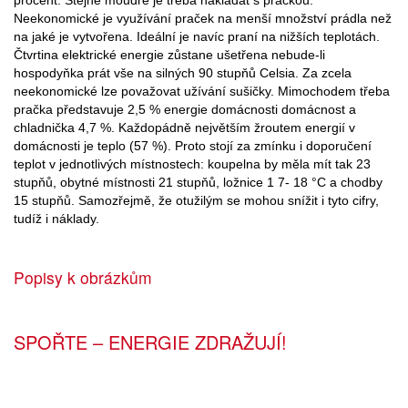
Neekonomické je využívání praček na menší množství prádla než
na jaké je vytvořena. Ideální je navíc praní na nižších teplotách.
Čtvrtina elektrické energie zůstane ušetřena nebude-li
hospodyňka prát vše na silných 90 stupňů Celsia. Za zcela
neekonomické lze považovat užívání sušičky. Mimochodem třeba
pračka představuje 2,5 % energie domácnosti domácnost a
chladnička 4,7 %. Každopádně největším žroutem energií v
domácnosti je teplo (57 %). Proto stojí za zmínku i doporučení
teplot v jednotlivých místnostech: koupelna by měla mít tak 23
stupňů, obytné místnosti 21 stupňů, ložnice 1 7- 18 °C a chodby
15 stupňů. Samozřejmě, že otužilým se mohou snížit i tyto cifry,
tudíž i náklady.
Popisy k obrázkům
SPOŘTE – ENERGIE ZDRAŽUJÍ!