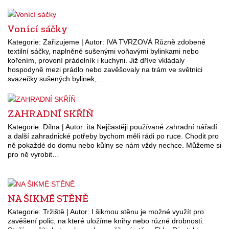
Vonící sáčky
Kategorie: Zařizujeme | Autor: IVA TVRZOVÁ Různě zdobené
textilní sáčky, naplněné sušenými voňavými bylinkami nebo
kořením, provoní prádelník i kuchyni. Již dříve vkládaly
hospodyně mezi prádlo nebo zavěšovaly na trám ve světnici
svazečky sušených bylinek,…
ZAHRADNÍ SKŘÍŇ
Kategorie: Dílna | Autor: ita Nejčastěji používané zahradní nářadí
a další zahradnické potřeby bychom měli rádi po ruce. Chodit pro
ně pokaždé do domu nebo kůlny se nám vždy nechce. Můžeme si
pro ně vyrobit…
NA ŠIKMÉ STĚNĚ
Kategorie: Tržiště | Autor: I šikmou stěnu je možné využít pro
zavěšení polic, na které uložíme knihy nebo různé drobnosti.