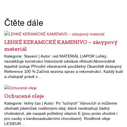
Čtěte dále
LEHKÉ KERAMICKÉ KAMENIVO – zásypový
materiál
Kategorie: Stavení | Autor: red MATERIÁL LIAPOR Lehký,
nezatěžuje konstrukci Intenzivně odolává vlhkosti Abnormálně
tepelně izoluje Přírodní všestranně použitelný Okamžitě dostupný
Reference 100 % Začíná sezona oprav a rekonstrukcí. Každý kutil
a chalupář právě v…
Ochucené oleje
Kategorie: Volný čas | Autor: Po “tučných” Vánocích si můžeme
obohatit jídelníček rostlinnými oleji, které neobsahují žádný
cholesterol, ale naopak potřebný vitamin E (jsou proto vhodné i
pro osoby s kardiovaskulárními chorobami). Rostlinné oleje
LESIEUR…