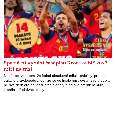
Speciální vydání časopisu Kronika MS 2026
míří na trh!
Není pochyb o tom, že fotbal absolutně miluje příběhy, protože…
Jaká je pravděpodobnost, že se ve finále mistrovství světa potká
při své derniéře nejlepší hráč planety a při své premiéře kluk,
kterého před dvaceti lety…