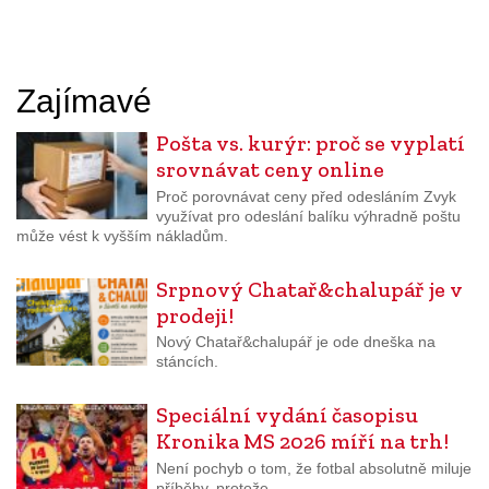
Zajímavé
Pošta vs. kurýr: proč se vyplatí
srovnávat ceny online
Proč porovnávat ceny před odesláním Zvyk
využívat pro odeslání balíku výhradně poštu
může vést k vyšším nákladům.
Srpnový Chatař&chalupář je v
prodeji!
Nový Chatař&chalupář je ode dneška na
stáncích.
Speciální vydání časopisu
Kronika MS 2026 míří na trh!
Není pochyb o tom, že fotbal absolutně miluje
příběhy, protože.