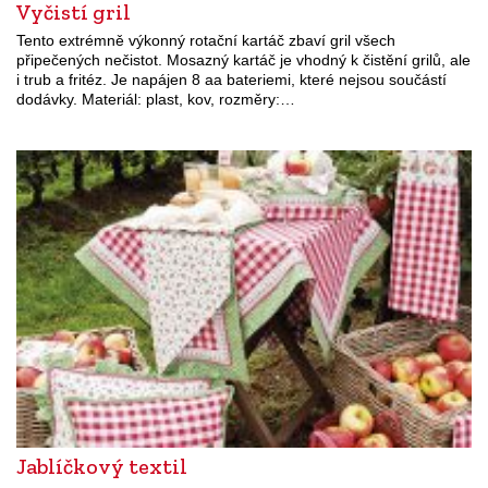
Vyčistí gril
Tento extrémně výkonný rotační kartáč zbaví gril všech
připečených nečistot. Mosazný kartáč je vhodný k čistění grilů, ale
i trub a fritéz. Je napájen 8 aa bateriemi, které nejsou součástí
dodávky. Materiál: plast, kov, rozměry:…
Jablíčkový textil