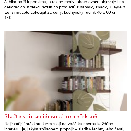
Jablka patří k podzimu, a tak se motiv tohoto ovoce objevuje i na
dekoracích. Kolekci textilních produktů z nabídky značky Clayre &
Eef si můžete zakoupit za ceny: kuchyňský ručník 40 x 60 cm
140…
Slaďte si interiér snadno a efektně
Nejčastější otázkou, která stojí na začátku návrhu každého
interiéru, je, jakým způsobem propojit – sladit všechny jeho části,