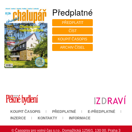
Předplatné
PŘEDPLATIT
ČÍST
KOUPIT ČASOPIS
ARCHIV ČÍSEL
KOUPIT ČASOPIS
PŘEDPLATNÉ
E-PŘEDPLATNÉ
INZERCE
KONTAKTY
INFORMACE
© Časopisy pro volný čas s.r.o., Domažlická 1256/1, 130 00, Praha 3