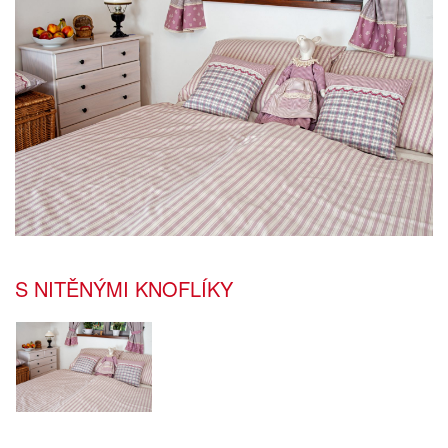
S NITĚNÝMI KNOFLÍKY