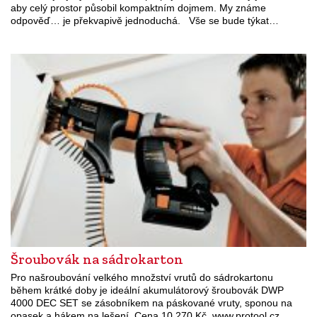
aby celý prostor působil kompaktním dojmem. My známe
odpověď… je překvapivě jednoduchá. Vše se bude týkat…
Šroubovák na sádrokarton
Pro našroubování velkého množství vrutů do sádrokartonu
během krátké doby je ideální akumulátorový šroubovák DWP
4000 DEC SET se zásobníkem na páskované vruty, sponou na
opasek a hákem na lešení. Cena 10 270 Kč. www.protool.cz