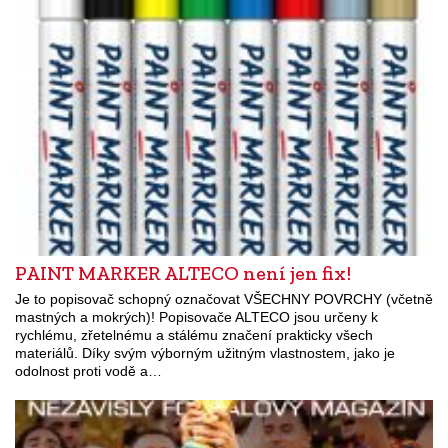
PAINT MARKER ALTECO není jen fix!
Je to popisovač schopný označovat VŠECHNY POVRCHY (včetně
mastných a mokrých)! Popisovače ALTECO jsou určeny k
rychlému, zřetelnému a stálému značení prakticky všech
materiálů. Díky svým výborným užitným vlastnostem, jako je
odolnost proti vodě a…