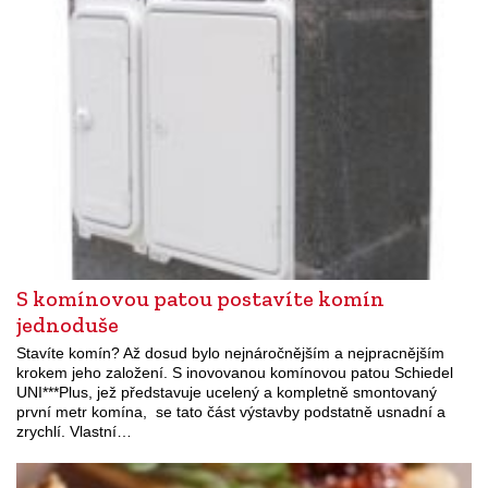
S komínovou patou postavíte komín
jednoduše
Stavíte komín? Až dosud bylo nejnáročnějším a nejpracnějším
krokem jeho založení. S inovovanou komínovou patou Schiedel
UNI***Plus, jež představuje ucelený a kompletně smontovaný
první metr komína, se tato část výstavby podstatně usnadní a
zrychlí. Vlastní…