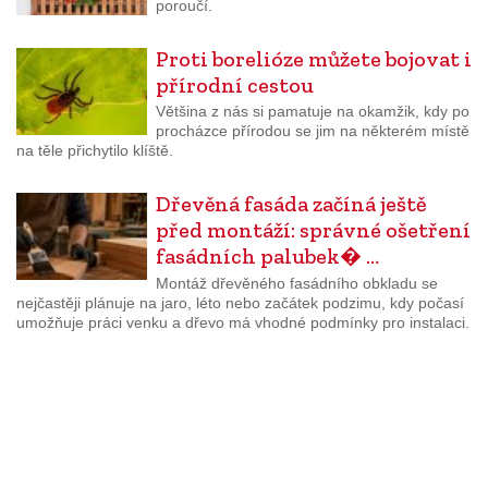
poroučí.
Proti borelióze můžete bojovat i
přírodní cestou
Většina z nás si pamatuje na okamžik, kdy po
procházce přírodou se jim na některém místě
na těle přichytilo klíště.
Dřevěná fasáda začíná ještě
před montáží: správné ošetření
fasádních palubek� …
Montáž dřevěného fasádního obkladu se
nejčastěji plánuje na jaro, léto nebo začátek podzimu, kdy počasí
umožňuje práci venku a dřevo má vhodné podmínky pro instalaci.