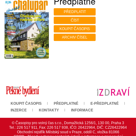
Předplatné
PŘEDPLATIT
ČÍST
KOUPIT ČASOPIS
ARCHIV ČÍSEL
KOUPIT ČASOPIS
PŘEDPLATNÉ
E-PŘEDPLATNÉ
INZERCE
KONTAKTY
INFORMACE
© Časopisy pro volný čas s.r.o., Domažlická 1256/1, 130 00, Praha 3
Tel.: 226 517 911, Fax: 226 517 938, IČO: 26422964, DIČ: CZ26422964
Obchodní rejstřík Městský soud v Praze, oddíl C, vložka 81066