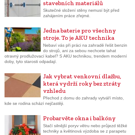
stavebních materiálů
Skutečné složení stěny nemusí být před
zahájením práce zřejmé.
Jedna baterie pro všechny
stroje. To je AKU technika
Nebaví vás při práci na zahradě řešit benzin
do strojů, ani za sebou nechcete tahat
otravný prodlužovací kabel? S AKU technikou, trendem moderní
doby, tyto starosti odpadají.
Jak vybrat venkovní dlažbu,
která vydrží roky bez ztráty
vzhledu
Přechod z domu do zahrady vytváří místo,
kde se rodina schází nejčastěji.
Probarvěte okna i balkóny
Stačí silnější poryv větru nebo průjezd těžké
techniky a květinová výzdoba se z parapetu