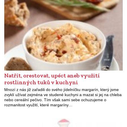
Natřít, orestovat, upéct aneb využití
rostlinných tuků v kuchyni
Mnozí z nás již zařadili do svého jídelníčku margarín, který jsme
zvyklí užívat zejména ve studené kuchyni a mazat si jej na chleba
nebo cereální pečivo. Tím však sami sebe ochuzujeme o
rozmanitost využití, které margaríny…