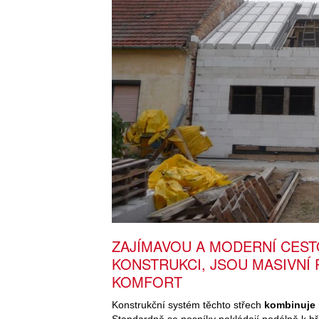
ZAJÍMAVOU A MODERNÍ CEST
KONSTRUKCI, JSOU MASIVN
KOMFORT
Konstrukční systém těchto střech
kombinuje 