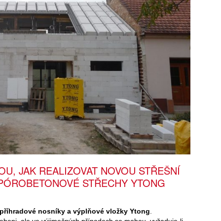
OU, JAK REALIZOVAT NOVOU STŘEŠNÍ
Í PÓROBETONOVÉ STŘECHY YTONG
příhradové nosníky a výplňové vložky Ytong
.