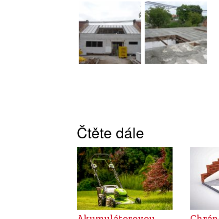
Čtěte dále
Akumulátorovou
Chrán