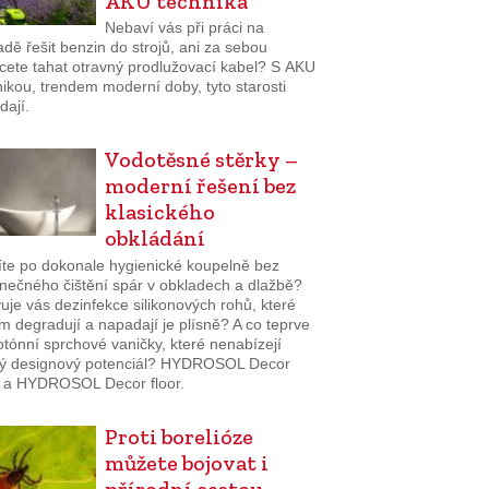
AKU technika
Nebaví vás při práci na
dě řešit benzin do strojů, ani za sebou
cete tahat otravný prodlužovací kabel? S AKU
ikou, trendem moderní doby, tyto starosti
dají.
Vodotěsné stěrky –
moderní řešení bez
klasického
obkládání
íte po dokonale hygienické koupelně bez
nečného čištění spár v obkladech a dlažbě?
je vás dezinfekce silikonových rohů, které
 degradují a napadají je plísně? A co teprve
tónní sprchové vaničky, které nenabízejí
ý designový potenciál? HYDROSOL Decor
 a HYDROSOL Decor floor.
Proti borelióze
můžete bojovat i
přírodní cestou