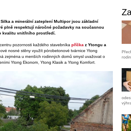
Za
ilka a minerální zateplení Multipor jsou základní
teré plně respektují náročné požadavky na současnou
kvalitu vnitřního prostředí.
 centru pozornosti každého stavebníka
příčka
z Ytongu a
dové nosné stěny využít pórobetonové tvárnice Ytong
Přec
má zejména u menších rodinných domů smysl uvažovat o
rodin
šeními Ytong Ekonom, Ytong Klasik a Ytong Komfort.
odes
výhr