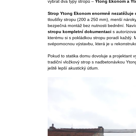
vybrat dva typy stropů –
Ytong Ekonom a Yt
Strop Ytong Ekonom enormně nezatěžuje 
tloušťky stropu (200 a 250 mm), menší nároky 
bezpečná montáž bez nutnosti bednění. Nav
stropu kompletní dokumentaci
s autorizova
kterému si s pokládkou stropu poradí každý.
svépomocnou výstavbu, která je u rekonstruk
Pokud to statika domu dovoluje a projektant v
tradiční vložkový strop s nadbetonávkou Ytong 
ještě lepší akustický útlum.