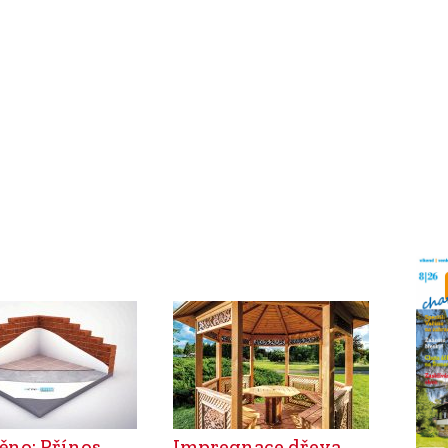
ěno: Přínos
Impregnace dřeva