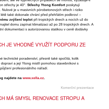
ebeni, ale ve výjimečných případech se mohou, vyžaduje-li
on střechy je 40°.
Střechy Ytong Komfort
poskytují
. Nulové je u masivních pórobetonových střech i riziko
létě také dokonale chrání před přehřátím podkroví –
nému zvýšení teplot
při tropických dnech a nocích už do
ajitel domu zapínat klimatizaci až po 28 tropických dnech. A
tní dokumentaci s autorizovanou statikou v ceně dodávky
CH JE VHODNÉ VYUŽÍT PODPORU ZE
 technické poradenství, přesně také spočítá, kolik
 dopraví a její Ytong mistři pomohou stavebníkovi s
apůjčení profesionálního nářadí.
ong najdete na
www.xella.cz
.
Komerční prezentace
CH MÁ SMYSL RENOVACE STROPU A