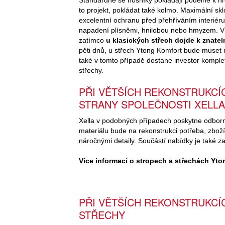
Standardně se nosníky pokládají podélně k hř
to projekt, pokládat také kolmo. Maximální skl
excelentní ochranu před přehříváním interiéru
napadení plísněmi, hnilobou nebo hmyzem. V 
zatímco
u klasických střech dojde k znatel
pěti dnů, u střech Ytong Komfort bude muset m
také v tomto případě dostane investor komple
střechy.
PŘI VĚTŠÍCH REKONSTRUKCÍ
STRANY SPOLEČNOSTI XELLA
Xella v podobných případech poskytne odborné
materiálu bude na rekonstrukci potřeba, zboží
náročnými detaily. Součástí nabídky je také z
Více informací o stropech a střechách Yt
PŘI VĚTŠÍCH REKONSTRUKCÍ
STŘECHY