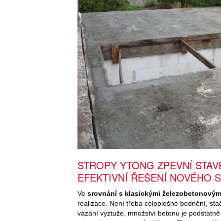
STROPY YTONG ZPEVNÍ STAV
EFEKTIVNÍ ŘEŠENÍ NOVÉHO 
Ve
srovnání s klasickými železobetonovým
realizace. Není třeba celoplošné bednění, stač
vázání výztuže, množství betonu je podstatně 