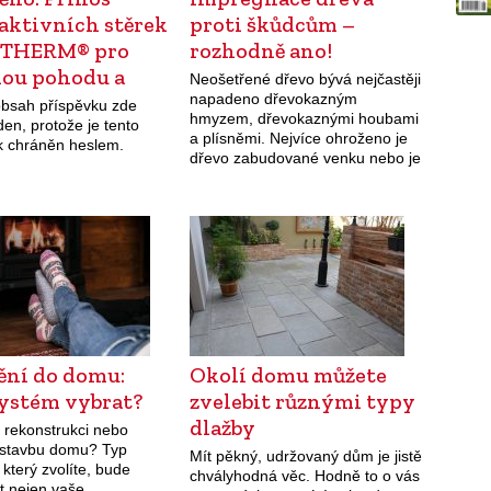
aktivních stěrek
proti škůdcům –
-THERM® pro
rozhodně ano!
nou pohodu a
Neošetřené dřevo bývá nejčastěji
u…
napadeno dřevokazným
obsah příspěvku zde
hmyzem, dřevokaznými houbami
en, protože je tento
a plísněmi. Nejvíce ohroženo je
k chráněn heslem.
dřevo zabudované venku nebo je
dokonce v přímém kontaktu se
zemí nebo vodou. Je-li dřevo
ošetřeno přípravky BOCHEMIT,
vydrží déle zdravé a výrazně se
prodlouží…
ění do domu:
Okolí domu můžete
systém vybrat?
zvelebit různými typy
dlažby
 rekonstrukci nebo
stavbu domu? Typ
Mít pěkný, udržovaný dům je jistě
 který zvolíte, bude
chvályhodná věc. Hodně to o vás
t nejen vaše