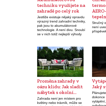
techniku využijete na
termo
zahradě po celý rok
AERO
tepel
Jestliže existuje nějaký opravdu
výrazný trend zahradní techniky,
úspor
Stručný 
pak jsou to akumulátorové
není uved
technologie. A není divu. Snoubí
příspěve
se v nich totiž nejlepší výhody
benzinových a elektrických strojů.
Žádné otravné kabely k zástrčce,
kanystry s benzinem, exhalace,
hluk.…
Proměna zahrady v
Vytáp
oázu klidu: Jak sladit
Jaký 
nábytek s okolní…
Plánujete
dokonce 
Zahrada není jen místem pro
vytápění,
květiny nebo trávník, může se
ovlivňova