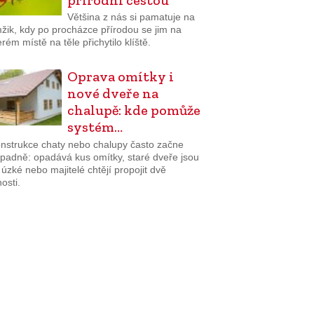
Většina z nás si pamatuje na
žik, kdy po procházce přírodou se jim na
rém místě na těle přichytilo klíště.
Oprava omítky i
nové dveře na
chalupě: kde pomůže
systém…
nstrukce chaty nebo chalupy často začne
padně: opadává kus omítky, staré dveře jsou
š úzké nebo majitelé chtějí propojit dvě
osti.