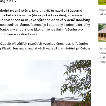
ong Klasik
.
okam
okolní nosné stěny
, jeho atraktivitu navyšují i úsporné
někte
na betonáž a rychlá (dá se položit i za den), snadná a
íc
společnost Xella jako výrobce dodává v ceně dodávky
nou statikou. Samozřejmostí je i podrobný kladecí plán, díky
 Montovaný strop Ytong Ekonom je ideálním řešením pro
cí poměrně častou formou.
yžaduje při větších rozpětích vysokou únosnost, je řešením
Klasik. Ten navíc nabízí větší variabilitu
umístění příček
, a
Reko
nená
příli
místn