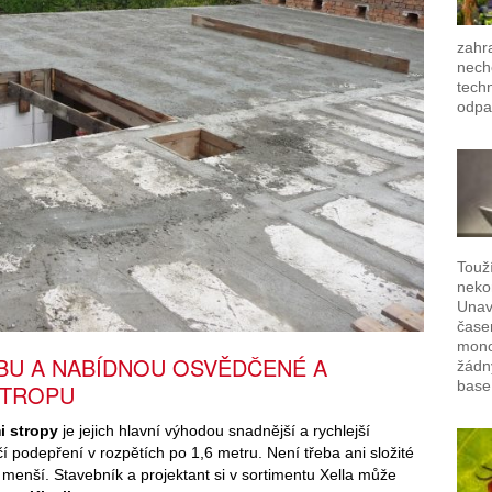
zahra
nech
techn
odpa
Touž
neko
Unavu
časem
mono
BU A NABÍDNOU OSVĚDČENÉ A
žádn
base
STROPU
i stropy
je jejich hlavní výhodou snadnější a rychlejší
í podepření v rozpětích po 1,6 metru. Není třeba ani složité
menší. Stavebník a projektant si v sortimentu Xella může