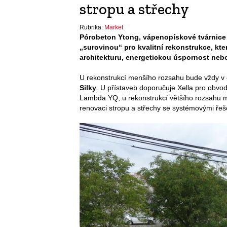
stropu a střechy
Rubrika:
Market
Pórobeton Ytong, vápenopískové tvárnice S
„surovinou“ pro kvalitní rekonstrukce, k
architekturu, energetickou úspornost nebo 
U rekonstrukcí menšího rozsahu bude vždy v
Silky
. U přístaveb doporučuje Xella pro obvo
Lambda YQ, u rekonstrukcí většího rozsahu 
renovaci stropu a střechy se systémovými ře