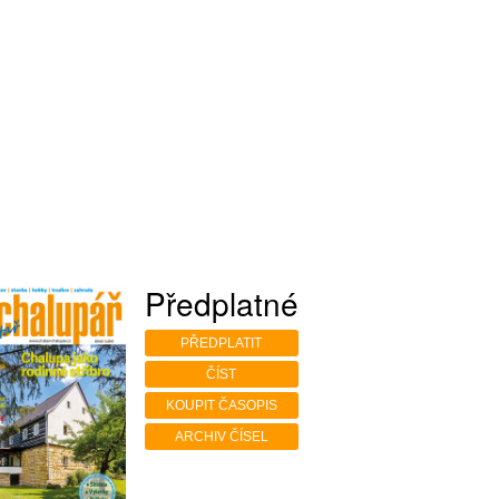
Předplatné
PŘEDPLATIT
ČÍST
KOUPIT ČASOPIS
ARCHIV ČÍSEL