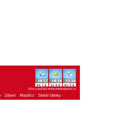
Více o počasí
www.meteopress.cz
o
Zdraví
Mazlíčci
Starší články