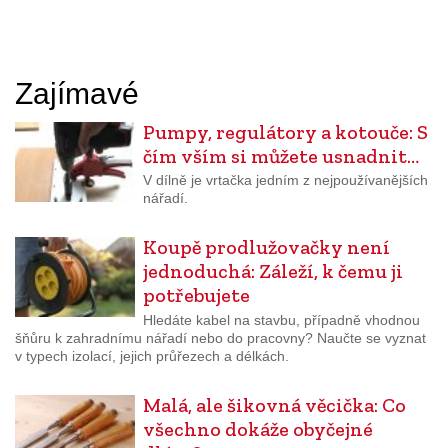
Zajímavé
Pumpy, regulátory a kotouče: S
čím vším si můžete usnadnit…
V dílně je vrtačka jedním z nejpoužívanějších
nářadí.
Koupě prodlužovačky není
jednoduchá: Záleží, k čemu ji
potřebujete
Hledáte kabel na stavbu, případně vhodnou
šňůru k zahradnímu nářadí nebo do pracovny? Naučte se vyznat
v typech izolací, jejich průřezech a délkách.
Malá, ale šikovná věcička: Co
všechno dokáže obyčejné