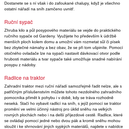
Dostanete se s ní však i do zafoukané chalupy, když je všechno
ostatní nářadí na sníh zamčeno uvnitř.
Ruční sypač
Zhruba kilo a půl posypového materiálu se vejde do praktického
ručního sypače od Gardeny. Využijete ho především k údržbě
menších ploch kolem domu a umožní vám rozmetat sůl či písek
bez zbytečné námahy a bez obav, že se při tom ušpiníte. Pomocí
otočného ovladače lze na sypači nastavit dávkovací otvor podle
hrubosti materiálu a tvar sypače také umožňuje snadné nabírání
posypu z nádoby.
Radlice na traktor
Zahradní traktor mezi ruční nářadí samozřejmě řadit nelze, ale s
patřičným příslušenstvím můžete tohoto nezdolného zahradního
pomocníka přimět k pohybu i v době, kdy se tráva rozhodně
neseká. Stačí ho vybavit radlicí na sníh, s jejíž pomocí se traktor
promění ve velmi účinný nástroj pro úklid sněhu na velkých
rovných plochách nebo i na delší příjezdové cestě. Radlice, které
se ovládají pomocí jedné nebo dvou pák a kromě sněhu mohou
sloužit i ke shrnování jiných sypkých materiálů, najdete v nabídce