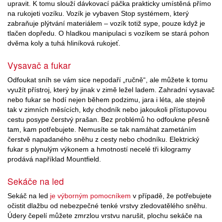
upravit. K tomu slouží dávkovací páčka prakticky umístěná přímo
na rukojeti vozíku. Vozík je vybaven Stop systémem, který
zabraňuje plýtvání materiálem – vozík totiž sype, pouze když je
tlačen dopředu. O hladkou manipulaci s vozíkem se stará pohon
dvěma koly a tuhá hliníková rukojeť.
Vysavač a fukar
Odfoukat sníh se vám sice nepodaří „ručně“, ale můžete k tomu
využít přístroj, který by jinak v zimě ležel ladem. Zahradní vysavač
nebo fukar se hodí nejen během podzimu, jara i léta, ale stejně
tak v zimních měsících, kdy chodník nebo jakoukoli přístupovou
cestu posype čerstvý prašan. Bez problémů ho odfoukne přesně
tam, kam potřebujete. Nemusíte se tak namáhat zametáním
čerstvě napadaného sněhu z cesty nebo chodníku. Elektrický
fukar s plynulým výkonem a hmotností necelé tři kilogramy
prodává například Mountfield.
Sekáče na led
Sekáč na led
je výborným pomocníkem
v případě, že potřebujete
očistit dlažbu od nebezpečné tenké vrstvy zledovatělého sněhu.
Údery čepelí můžete zmrzlou vrstvu narušit, plochu sekáče na