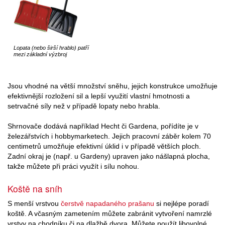
Lopata (nebo širší hrablo) patří
mezi základní výzbroj
Jsou vhodné na větší množství sněhu, jejich konstrukce umožňuje
efektivnější rozložení sil a lepší využití vlastní hmotnosti a
setrvačné síly než v případě lopaty nebo hrabla.
Shrnovače dodává například Hecht či Gardena, pořídíte je v
železářstvích i hobbymarketech. Jejich pracovní záběr kolem 70
centimetrů umožňuje efektivní úklid i v případě větších ploch.
Zadní okraj je (např. u Gardeny) upraven jako nášlapná plocha,
takže můžete při práci využít i sílu nohou.
Koště na sníh
S menší vrstvou
čerstvě napadaného prašanu
si nejlépe poradí
koště. A včasným zametením můžete zabránit vytvoření namrzlé
vrstvy na chodníku či na dlažbě dvora. Můžete použít libovolné