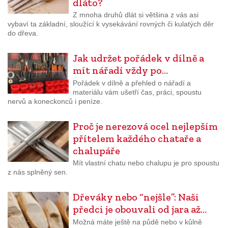
dláto?
Z mnoha druhů dlát si většina z vás asi
vybaví ta základní, sloužící k vysekávání rovných či kulatých děr
do dřeva.
Jak udržet pořádek v dílně a
mít nářadí vždy po…
Pořádek v dílně a přehled o nářadí a
materiálu vám ušetří čas, práci, spoustu
nervů a koneckonců i peníze.
Proč je nerezová ocel nejlepším
přítelem každého chataře a
chalupáře
Mít vlastní chatu nebo chalupu je pro spoustu
z nás splněný sen.
Dřeváky nebo “nejšle”: Naši
předci je obouvali od jara až…
Možná máte ještě na půdě nebo v kůlně