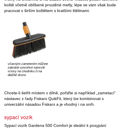
koště včetně oblíbené proutěné metly, lépe se vám však bude
pracovat s širším koštětem s kratšími štětinami.
včasným zametením můžete
zabránit vytvoření namrzlé
vrstvy na chodníku či na
dlažbě dvora
Chcete-li šetřit místem v dílně, pořiďte si například „zametací“
nástavec z řady Fiskars QuikFit, který lze kombinovat s
univerzální násadou Fiskars a je vhodný i na sníh.
sypací vozík
Sypací vozík Gardena 500 Comfort je ideální k posypání