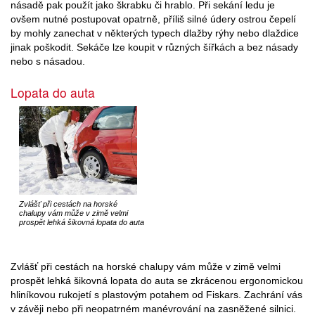
násadě pak použít jako škrabku či hrablo. Při sekání ledu je
ovšem nutné postupovat opatrně, příliš silné údery ostrou čepelí
by mohly zanechat v některých typech dlažby rýhy nebo dlaždice
jinak poškodit. Sekáče lze koupit v různých šířkách a bez násady
nebo s násadou.
Lopata do auta
Zvlášť při cestách na horské
chalupy vám může v zimě velmi
prospět lehká šikovná lopata do auta
Zvlášť při cestách na horské chalupy vám může v zimě velmi
prospět lehká šikovná lopata do auta se zkrácenou ergonomickou
hliníkovou rukojetí s plastovým potahem od Fiskars. Zachrání vás
v závěji nebo při neopatrném manévrování na zasněžené silnici.