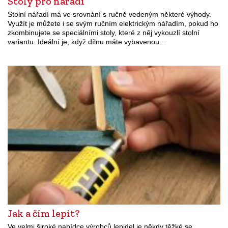
Stoly pro nářadí
Stolní nářadí má ve srovnání s ručně vedeným některé výhody.
Využít je můžete i se svým ručním elektrickým nářadím, pokud ho
zkombinujete se speciálními stoly, které z něj vykouzlí stolní
variantu. Ideální je, když dílnu máte vybavenou…
Jak a čím lepit?
Ve velmi široké nabídce výrobců lepidel je někdy těžké se