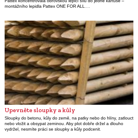
Pattex koncentrovala obrovskou lepicí sílu do jedné kartuše –
montážního lepidla Pattex ONE FOR ALL.…
Upevněte sloupky a kůly
Sloupky do betonu, kůly do země, na patky nebo do hlíny, zatlouct
nebo vložit a obsypat zeminou. Aby plot dobře držel a dlouho
vydržel, nesmíte práci se sloupky a kůly podcenit.