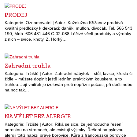
PRODEJ
Kategorie: Oznamovatel | Autor: Koželužna Křižanov prodává
kvalitní předložky k dekoraci: daněk, muflon, divočák. Tel. 566 543
190, Mob. 606 481 446 C-02-088 Léčivé včelí produkty a výrobky
z nich – svíce, knoty. Z. Horký…
Zahradní truhla
Kategorie: Tržiště | Autor: Zahradní nábytek – stůl, lavice, křesla či
židle – můžete doplnit ještě jedním praktickým kouskem, a to
truhlou. Její vnitřek je izolován proti nepřízni počasí, při dešti nebo
na noc tak…
NA VÝLET BEZ ALERGIE
Kategorie: Tržiště | Autor: Říká se sice, že jednoduchá řešení
nerostou na stromech, ale existují výjimky. Řešení na pylovou
alergii totiž nabízí právě borovice. Kůra z francouzské borovice