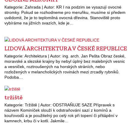
Kategorie: Zahrada | Autor: KR I na podzim se vysazují ovocné
stromky. Pokud se rozhodneme pro meruňku, musíme si předem
uvědomit, že je to teplomilná ovocná dřevina. Stanoviště proto
vybíráme na jižních svazích, kde je…
LIDOVÁ ARCHITEKTURA V ČESKÉ REPUBLICE
Kategorie: Architektura | Autor: ing. arch. Jan Pešta Obraz české,
moravské a slezské krajiny by nebyl úplný bez malebných vesnic
a vesniček, roztroušených na horských stráních, nebo
rozložených v melancholických rovinách mezi zrcadly rybníků.
Podoba…
tržiště
Kategorie: Tržiště | Autor: ODSTRAŇUJE SAZE Přípravek s
názvem Kominíček slouží k odstraňování sazí z komínů a
kouřovodů a je použitelný po celý rok při topení či přitápění v
kamnech, krbu či v kotli. Jakmile…