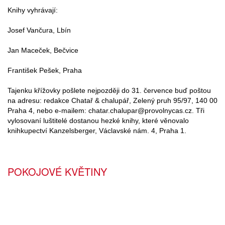
Knihy vyhrávají:
Josef Vančura, Lbín
Jan Maceček, Bečvice
František Pešek, Praha
Tajenku křížovky pošlete nejpozději do 31. července buď poštou
na adresu: redakce Chatař & chalupář, Zelený pruh 95/97, 140 00
Praha 4, nebo e-mailem: chatar.chalupar@provolnycas.cz. Tři
vylosovaní luštitelé dostanou hezké knihy, které věnovalo
knihkupectví Kanzelsberger, Václavské nám. 4, Praha 1.
POKOJOVÉ KVĚTINY