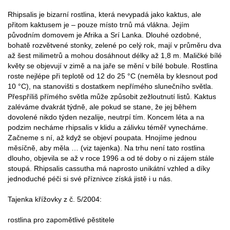
Rhipsalis je bizarní rostlina, která nevypadá jako kaktus, ale
přitom kaktusem je – pouze místo trnů má vlákna. Jejím
původním domovem je Afrika a Srí Lanka. Dlouhé ozdobné,
bohatě rozvětvené stonky, zelené po celý rok, mají v průměru dva
až šest milimetrů a mohou dosáhnout délky až 1,8 m. Maličké bílé
květy se objevují v zimě a na jaře se mění v bílé bobule. Rostlina
roste nejlépe při teplotě od 12 do 25 °C (neměla by klesnout pod
10 °C), na stanovišti s dostatkem nepřímého slunečního světla.
Přespříliš přímého světla může způsobit zežloutnutí listů. Kaktus
zaléváme dvakrát týdně, ale pokud se stane, že jej během
dovolené nikdo týden nezalije, neutrpí tím. Koncem léta a na
podzim necháme rhipsalis v klidu a zálivku téměř vynecháme.
Začneme s ní, až když se objeví poupata. Hnojíme jednou
měsíčně, aby měla … (viz tajenka). Na trhu není tato rostlina
dlouho, objevila se až v roce 1996 a od té doby o ni zájem stále
stoupá. Rhipsalis cassutha má naprosto unikátní vzhled a díky
jednoduché péči si své příznivce získá jistě i u nás.
Tajenka křížovky z č. 5/2004:
rostlina pro zapomětlivé pěstitele