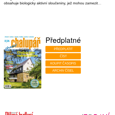
obsahuje biologicky aktivní sloučeniny, jež mohou zamezit…
Předplatné
PŘEDPLATIT
ČÍST
KOUPIT ČASOPIS
ARCHIV ČÍSEL