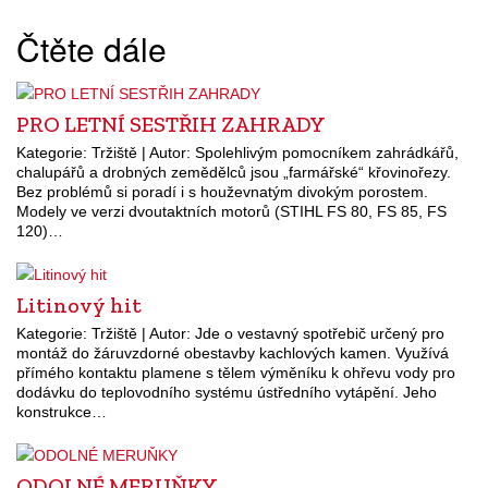
Čtěte dále
PRO LETNÍ SESTŘIH ZAHRADY
Kategorie: Tržiště | Autor: Spolehlivým pomocníkem zahrádkářů,
chalupářů a drobných zemědělců jsou „farmářské“ křovinořezy.
Bez problémů si poradí i s houževnatým divokým porostem.
Modely ve verzi dvoutaktních motorů (STIHL FS 80, FS 85, FS
120)…
Litinový hit
Kategorie: Tržiště | Autor: Jde o vestavný spotřebič určený pro
montáž do žáruvzdorné obestavby kachlových kamen. Využívá
přímého kontaktu plamene s tělem výměníku k ohřevu vody pro
dodávku do teplovodního systému ústředního vytápění. Jeho
konstrukce…
ODOLNÉ MERUŇKY