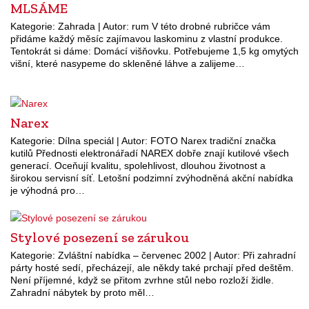
MLSÁME
Kategorie: Zahrada | Autor: rum V této drobné rubričce vám
přidáme každý měsíc zajímavou laskominu z vlastní produkce.
Tentokrát si dáme: Domácí višňovku. Potřebujeme 1,5 kg omytých
višní, které nasypeme do skleněné láhve a zalijeme…
Narex
Kategorie: Dílna speciál | Autor: FOTO Narex tradiční značka
kutilů Přednosti elektronářadí NAREX dobře znají kutilové všech
generací. Oceňují kvalitu, spolehlivost, dlouhou životnost a
širokou servisní síť. Letošní podzimní zvýhodněná akční nabídka
je výhodná pro…
Stylové posezení se zárukou
Kategorie: Zvláštní nabídka – červenec 2002 | Autor: Při zahradní
párty hosté sedí, přecházejí, ale někdy také prchají před deštěm.
Není příjemné, když se přitom zvrhne stůl nebo rozloží židle.
Zahradní nábytek by proto měl…