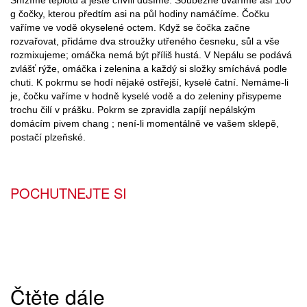
g čočky, kterou předtím asi na půl hodiny namáčíme. Čočku
vaříme ve vodě okyselené octem. Když se čočka začne
rozvařovat, přidáme dva stroužky utřeného česneku, sůl a vše
rozmixujeme; omáčka nemá být příliš hustá. V Nepálu se podává
zvlášť rýže, omáčka i zelenina a každý si složky smíchává podle
chuti. K pokrmu se hodí nějaké ostřejší, kyselé čatní. Nemáme-li
je, čočku vaříme v hodně kyselé vodě a do zeleniny přisypeme
trochu čilí v prášku. Pokrm se zpravidla zapíjí nepálským
domácím pivem chang ; není-li momentálně ve vašem sklepě,
postačí plzeňské.
POCHUTNEJTE SI
Čtěte dále