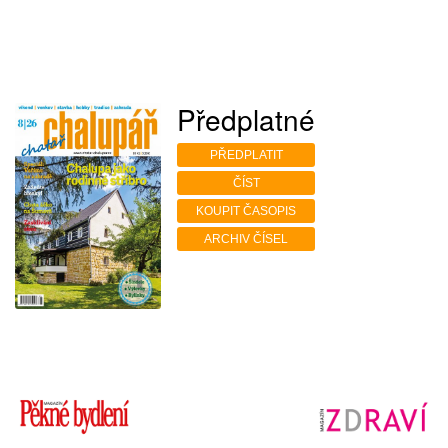
Předplatné
PŘEDPLATIT
ČÍST
KOUPIT ČASOPIS
ARCHIV ČÍSEL