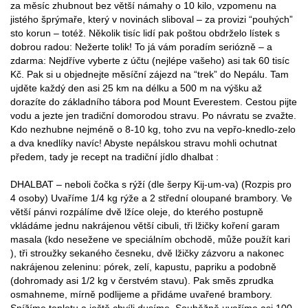
za měsíc zhubnout bez větší námahy o 10 kilo, vzpomenu na
jistého šprýmaře, který v novinách sliboval – za provizi “pouhých”
sto korun – totéž. Několik tisíc lidí pak poštou obdrželo lístek s
dobrou radou: Nežerte tolik! To já vám poradím seriózně – a
zdarma: Nejdříve vyberte z účtu (nejlépe vašeho) asi tak 60 tisíc
Kč. Pak si u objednejte měsíční zájezd na “trek” do Nepálu. Tam
ujděte každý den asi 25 km na délku a 500 m na výšku až
dorazíte do základního tábora pod Mount Everestem. Cestou pijte
vodu a jezte jen tradiční domorodou stravu. Po návratu se zvažte.
Kdo nezhubne nejméně o 8-10 kg, toho zvu na vepřo-knedlo-zelo
a dva knedlíky navíc! Abyste nepálskou stravu mohli ochutnat
předem, tady je recept na tradiční jídlo dhalbat :
DHALBAT – neboli čočka s rýží (dle šerpy Kij-um-va) (Rozpis pro
4 osoby) Uvaříme 1/4 kg rýže a 2 střední oloupané brambory. Ve
větší pánvi rozpálíme dvě lžíce oleje, do kterého postupně
vkládáme jednu nakrájenou větší cibuli, tři lžičky koření garam
masala (kdo nesežene ve speciálním obchodě, může použít kari
), tři stroužky sekaného česneku, dvě lžičky zázvoru a nakonec
nakrájenou zeleninu: pórek, zelí, kapustu, papriku a podobně
(dohromady asi 1/2 kg v čerstvém stavu). Pak směs zprudka
osmahneme, mírně podlijeme a přidáme uvařené brambory.
Snížíme teplotu a ještě chvíli dusíme. Souběžně uvaříme asi 100