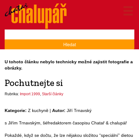
Hledat
U tohoto článku nebylo technicky možné zajistit fotografie a
obrázky.
Pochutnejte si
Rubrika:
Import 1999
,
Starší články
Kategorie:
Z kuchyně |
Autor:
Jiří Trnavský
s Jiřím Trnavským, šéfredaktorem časopisu Chatař & chalupář
Pokaždé, když se dočtu, že lze nějakou složitou “speciální” dietou