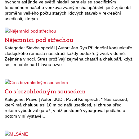
bychom asi jinde ve světě hledali paralelu se specifickým
fenoménem našeho venkova zvaným chalupářství, jenž způsobil
proměnu velkého počtu starých lidových staveb v rekreační
usedlosti, kterým…
Nájemníci pod střechou
Kategorie: Stavba speciál | Autor: Jan Rys Při dnešní konjunktuře
zlodějského řemesla nás straší každý podezřelý zvuk v domě.
Zejména v noci. Stres prožívají zejména chataři a chalupáři, když
se jim náhle nad hlavou ozve…
Co s bezohledným sousedem
Kategorie: Právo | Autor: JUDr. Pavel Kumprecht * Náš soused,
který má chalupu asi 10 m od naší usedlosti, si zhruba před
rokem vybudoval garáž, v níž postupně vybagroval podlahu a
potom v ní vystavěl…