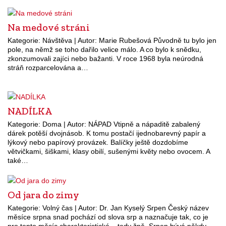
Na medové stráni
Kategorie: Návštěva | Autor: Marie Rubešová Původně tu bylo jen
pole, na němž se toho dařilo velice málo. A co bylo k snědku,
zkonzumovali zajíci nebo bažanti. V roce 1968 byla neúrodná
stráň rozparcelována a…
NADÍLKA
Kategorie: Doma | Autor: NÁPAD Vtipně a nápaditě zabalený
dárek potěší dvojnásob. K tomu postačí ijednobarevný papír a
lýkový nebo papírový provázek. Balíčky ještě dozdobíme
větvičkami, šiškami, klasy obilí, sušenými květy nebo ovocem. A
také…
Od jara do zimy
Kategorie: Volný čas | Autor: Dr. Jan Kyselý Srpen Český název
měsíce srpna snad pochází od slova srp a naznačuje tak, co je
pro tento měsíc charakteristické – tedy žně. Srpen bývá někdy