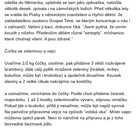
odešla do Německa, uplatnila se tam jako zpěvačka, natočila
několik desek, zpívala i na zámořských lodích. Před několika lety
se vrátila do Prahy s německým manželem a čtyřmi dětmi. Je
zakladatelkou souboru Gospel Time, se kterým koncertuje u nás i
v zahraničí. Vaření ji baví, dokonce říká: “Jsem pyšná, že umím
kouzlit z ničeho. Především dělám různé “eintopfy”, míchanice,
které chutnají všem. A jsou zdravé.”
Čočka se zeleninou a vejci
Uvaříme 1/2 kg čočky, osolíme, pak přidáme 3 větší rozkrájené
brambory, dále celý pytlík mražené zeleniny (hrášek, mrkev,
kukuřice, může být i brokolice) a společně dovaříme. Kousek
slaniny a 2 velké cibule nakrájíme na kostičky
a usmažíme, vmícháme do čočky. Podle chuti přidáme česnek,
majoránku, 1 až 2 kostky zeleninového vývaru, sójovou omáčku.
Pokud jde o brokolici, příliš ji nevaříme, může být napůl syrová.
Na pánvičce připravíme vejce na způsob “volská oka”. Místo vajec
můžeme opéct párek. Není to náročné na přípravu a je z toho
bezvadné bezmasé jídlo.