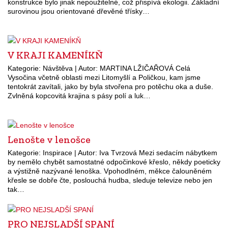
konstrukce bylo jinak nepoužitelné, což přispívá ekologii. Základní
surovinou jsou orientované dřevěné třísky…
V KRAJI KAMENÍKŇ
Kategorie: Návštěva | Autor: MARTINA LŽIČAŘOVÁ Celá
Vysočina včetně oblasti mezi Litomyšlí a Poličkou, kam jsme
tentokrát zavítali, jako by byla stvořena pro potěchu oka a duše.
Zvlněná kopcovitá krajina s pásy polí a luk…
Lenošte v lenošce
Kategorie: Inspirace | Autor: Iva Tvrzová Mezi sedacím nábytkem
by nemělo chybět samostatné odpočinkové křeslo, někdy poeticky
a výstižně nazývané lenoška. Vpohodlném, měkce čalouněném
křesle se dobře čte, poslouchá hudba, sleduje televize nebo jen
tak…
PRO NEJSLADŠÍ SPANÍ