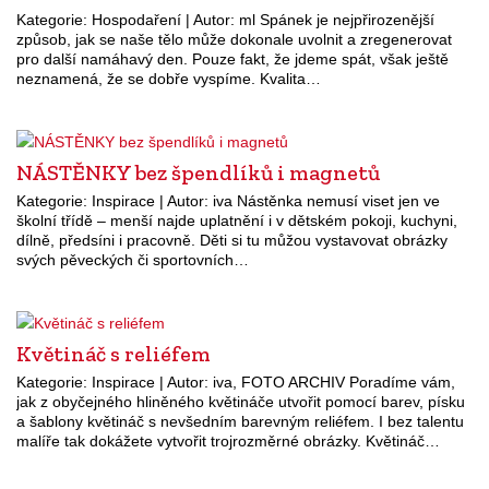
Kategorie: Hospodaření | Autor: ml Spánek je nejpřirozenější
způsob, jak se naše tělo může dokonale uvolnit a zregenerovat
pro další namáhavý den. Pouze fakt, že jdeme spát, však ještě
neznamená, že se dobře vyspíme. Kvalita…
NÁSTĚNKY bez špendlíků i magnetů
Kategorie: Inspirace | Autor: iva Nástěnka nemusí viset jen ve
školní třídě – menší najde uplatnění i v dětském pokoji, kuchyni,
dílně, předsíni i pracovně. Děti si tu můžou vystavovat obrázky
svých pěveckých či sportovních…
Květináč s reliéfem
Kategorie: Inspirace | Autor: iva, FOTO ARCHIV Poradíme vám,
jak z obyčejného hliněného květináče utvořit pomocí barev, písku
a šablony květináč s nevšedním barevným reliéfem. I bez talentu
malíře tak dokážete vytvořit trojrozměrné obrázky. Květináč…