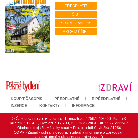
PŘEDPLATIT
ČÍST
KOUPIT ČASOPIS
ARCHIV ČÍSEL
KOUPIT ČASOPIS
PŘEDPLATNÉ
E-PŘEDPLATNÉ
INZERCE
KONTAKTY
INFORMACE
© Časopisy pro volný čas s.r.o., Domažlická 1256/1, 130 00, Praha 3
Tel.: 226 517 911, Fax: 226 517 938, IČO: 26422964, DIČ: CZ26422964
Obchodní rejstřík Městský soud v Praze, oddíl C, vložka 81066
GDPR - Zásady ochrany osobních údajů a informace o zpracování
osobní údajů v rámci obchodních vztahů