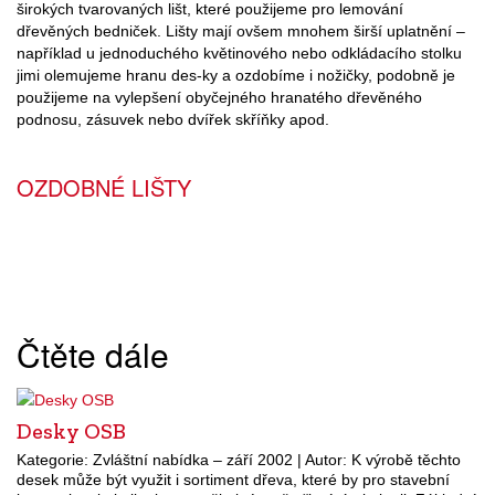
širokých tvarovaných lišt, které použijeme pro lemování
dřevěných bedniček. Lišty mají ovšem mnohem širší uplatnění –
například u jednoduchého květinového nebo odkládacího stolku
jimi olemujeme hranu des-ky a ozdobíme i nožičky, podobně je
použijeme na vylepšení obyčejného hranatého dřevěného
podnosu, zásuvek nebo dvířek skříňky apod.
OZDOBNÉ LIŠTY
Čtěte dále
Desky OSB
Kategorie: Zvláštní nabídka – září 2002 | Autor: K výrobě těchto
desek může být využit i sortiment dřeva, které by pro stavební