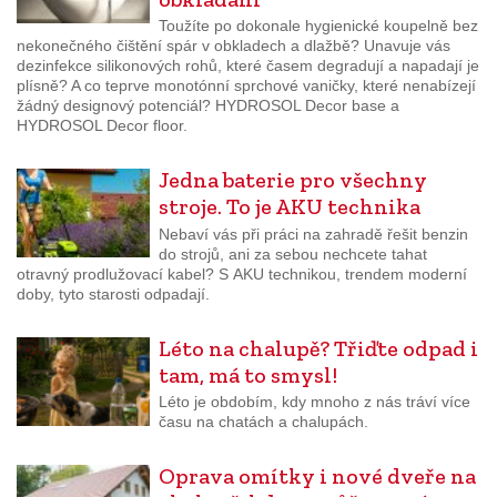
Toužíte po dokonale hygienické koupelně bez
nekonečného čištění spár v obkladech a dlažbě? Unavuje vás
dezinfekce silikonových rohů, které časem degradují a napadají je
plísně? A co teprve monotónní sprchové vaničky, které nenabízejí
žádný designový potenciál? HYDROSOL Decor base a
HYDROSOL Decor floor.
Jedna baterie pro všechny
stroje. To je AKU technika
Nebaví vás při práci na zahradě řešit benzin
do strojů, ani za sebou nechcete tahat
otravný prodlužovací kabel? S AKU technikou, trendem moderní
doby, tyto starosti odpadají.
Léto na chalupě? Třiďte odpad i
tam, má to smysl!
Léto je obdobím, kdy mnoho z nás tráví více
času na chatách a chalupách.
Oprava omítky i nové dveře na