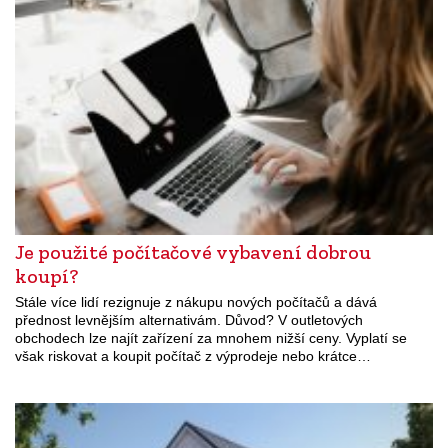
Je použité počítačové vybavení dobrou
koupí?
Stále více lidí rezignuje z nákupu nových počítačů a dává
přednost levnějším alternativám. Důvod? V outletových
obchodech lze najít zařízení za mnohem nižší ceny. Vyplatí se
však riskovat a koupit počítač z výprodeje nebo krátce…