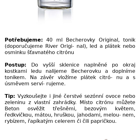
Potřebujeme:
40 ml Becherovky Original, tonik
(doporučujeme River Origi- nal), led a plátek nebo
osminku šťavnatého citrónu
Postup:
Do vyšší sklenice naplněné po okraj
kostkami ledu nalijeme Becherovku a doplníme
tonikem. Na závěr vložíme plátek citró- nu a s
úsměvem serví- rujeme.
Tip:
Vyzkoušejte i jiné čerstvé sezónní ovoce nebo
zeleninu z vlastní zahrádky. Místo citrónu můžete
Beton osvěžit třešněmi, bezovým květem,
ředkvičkou, mátou, hruškou, jahodami, melou- nem,
rybízem, řapíkatým celerem či čili papričkou.