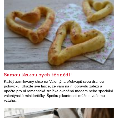
Samou láskou bych tě snědl!
Každý zamilovaný chce na Valentýna překvapit svou drahou
polovičku. Ukažte své lásce, že vám na ní opravdu záleží a
upečte pro ni romantická srdíčka ovoněná medem nebo speciální
valentýnské minidortíčky. Špetku pikantnosti můžete vašemu
vztahu…