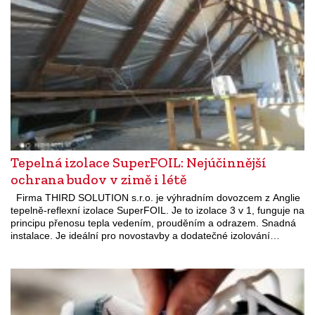
Tepelná izolace SuperFOIL: Nejúčinnější
ochrana budov v zimě i létě
Firma THIRD SOLUTION s.r.o. je výhradním dovozcem z Anglie
tepelně-reflexní izolace SuperFOIL. Je to izolace 3 v 1, funguje na
principu přenosu tepla vedením, prouděním a odrazem. Snadná
instalace. Je ideální pro novostavby a dodatečné izolování…