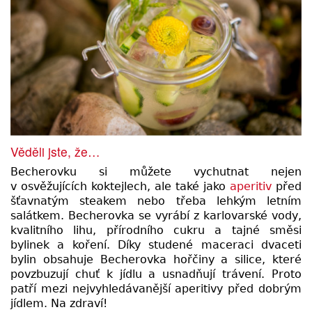
Věděli jste, že…
Becherovku si můžete vychutnat nejen
v osvěžujících koktejlech, ale také jako
aperitiv
před
šťavnatým steakem nebo třeba lehkým letním
salátkem. Becherovka se vyrábí z karlovarské vody,
kvalitního lihu, přírodního cukru a tajné směsi
bylinek a koření. Díky studené maceraci dvaceti
bylin obsahuje Becherovka hořčiny a silice, které
povzbuzují chuť k jídlu a usnadňují trávení. Proto
patří mezi nejvyhledávanější aperitivy před dobrým
jídlem. Na zdraví!