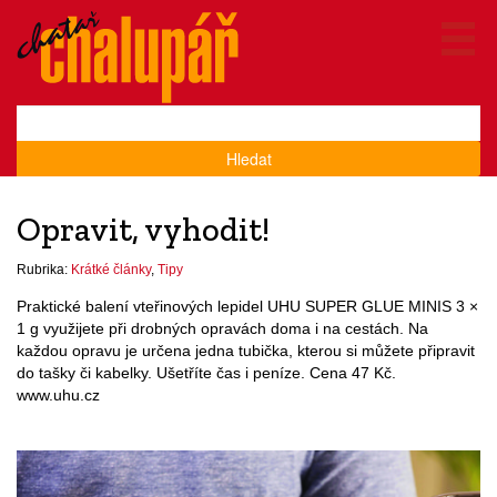
Hledat
Opravit, vyhodit!
Rubrika:
Krátké články
,
Tipy
Praktické balení vteřinových lepidel UHU SUPER GLUE MINIS 3 ×
1 g využijete při drobných opravách doma i na cestách. Na
každou opravu je určena jedna tubička, kterou si můžete připravit
do tašky či kabelky. Ušetříte čas i peníze. Cena 47 Kč.
www.uhu.cz