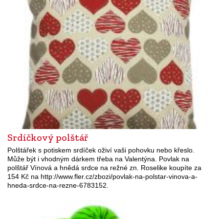
Srdíčkový polštář
Polštářek s potiskem srdíček oživí vaši pohovku nebo křeslo.
Může být i vhodným dárkem třeba na Valentýna. Povlak na
polštář Vínová a hnědá srdce na režné zn. Roselike koupíte za
154 Kč na http://www.fler.cz/zbozi/povlak-na-polstar-vinova-a-
hneda-srdce-na-rezne-6783152.