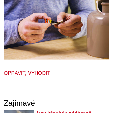
OPRAVIT, VYHODIT!
Zajímavé
Jsou křehké a nádherně