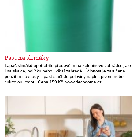
Past na slimáky
Lapač slimáků upotřebíte především na zeleninové zahrádce, ale
i na skalce, políčku nebo i větší zahradě. Účinnost je zaručena
použitím návnady – past stačí do poloviny naplnit pivem nebo
cukrovou vodou. Cena 159 Kč. www.decodoma.cz