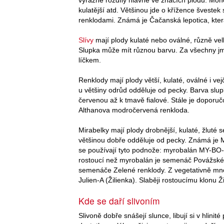
kulatější atd. Většinou jde o křížence švestek
renklodami. Známá je Čačanská lepotica, která
Slívy
mají plody kulaté nebo oválné, různě velk
Slupka může mít různou barvu. Za všechny jm
líčkem.
Renklody mají plody větší, kulaté, oválné i ve
u většiny odrůd odděluje od pecky. Barva slu
červenou až k tmavě fialové. Stále je doporu
Althanova modročervená renkloda.
Mirabelky mají plody drobnější, kulaté, žluté 
většinou dobře odděluje od pecky. Známá je M
se používají tyto podnože: myrobalán MY-BO-
rostoucí než myrobalán je semenáč Povážské
semenáče Zelené renklody. Z vegetativně mno
Julien-A (Žilienka). Slaběji rostoucímu klonu Ži
Kde se daří slivoním
Slivoně dobře snášejí slunce, libují si v hlinité