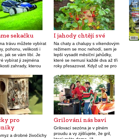
áme sekačku
I jahody chtějí své
na trávu můžete vybírat
Na chaty a chalupy s víkendovým
y, pohonu, velikosti i
režimem se moc nehodí, sem je
o, jak se vám líbí. Je
lepší vysadit měsíční jahůdky,
é vybírat ji zejména
které se nemusí každé dva až tři
ikosti zahrady, kterou
roky přesazovat. Když už se pro
ekat.
zahradní jahody rozhodneme,
vysadíme je na slunné…
ky pro
Grilování nás baví
cníky
Grilovací sezóna je v plném
proudu a vy zjišťujete, že gril,
hmyz a drobné živočichy