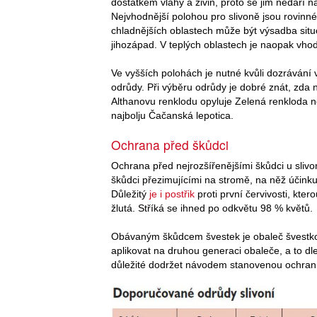
dostatkem vláhy a živin, proto se jim nedaří n
Nejvhodnější polohou pro slivoně jsou rovinné
chladnějších oblastech může být výsadba situo
jihozápad. V teplých oblastech je naopak vho
Ve vyšších polohách je nutné kvůli dozrávání 
odrůdy. Při výběru odrůdy je dobré znát, zda 
Althanovu renklodu opyluje Zelená renkloda 
najbolju Čačanská lepotica.
Ochrana před škůdci
Ochrana před nejrozšířenějšími škůdci u sliv
škůdci přezimujícími na stromě, na něž účinku
Důležitý
je i postřik
proti první červivosti, kte
žlutá. Stříká se ihned po odkvětu 98 % květů.
Obávaným škůdcem švestek je obaleč švestkový
aplikovat na druhou generaci obaleče, a to dle
důležité dodržet návodem stanovenou ochran