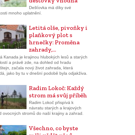
dešťovky vhodná
Dešťovka má díky své
osti mnoho uplatnění.
Letitá olše, pivoňky i
plaňkový plot s
hrnečky: Proměna
zahrady,…
á Kanada je krajinou hlubokých lesů a starých
lostí a právě zde, na dohled od hradu
tejn, začala nový život zahrada, která
á, jako by tu v dnešní podobě byla odjakživa.
Radim Lokoč: Každý
strom má svůj příběh
Radim Lokoč přispívá k
návratu starých a krajových
d ovocných stromů do naší krajiny a zahrad.
Všechno, co byste