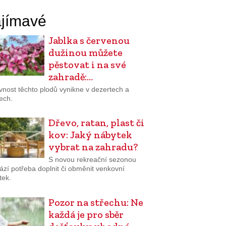
jímavé
Jablka s červenou
dužinou můžete
pěstovat i na své
zahradě:…
vnost těchto plodů vynikne v dezertech a
ech.
Dřevo, ratan, plast či
kov: Jaký nábytek
vybrat na zahradu?
S novou rekreační sezonou
ází potřeba doplnit či obměnit venkovní
tek.
Pozor na střechu: Ne
každá je pro sběr