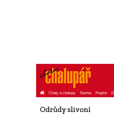
Chaty a chalupy
Stavba
Region
D
Odrůdy slivoní