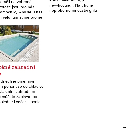
který máte doma, již
i měli na zahradě
nevyhovuje… Na trhu je
rotože jsou pro nás
nepřeberné množství grilů
pomocníky. Aby se u nás
různých velikostí, jenže jaký si
atrvalo, umístíme pro ně
vybrat? Před nákupem nového
mku vhodné domečky.
grilu byste si měli…
motářky a čmeláci jsou…
těné zahradní
y
h dnech je příjemným
m ponořit se do chladivé
 vlastním zahradním
i můžete zaplavat po
oledne i večer – podle
brat si ten správný
ní vůbec jednoduché.