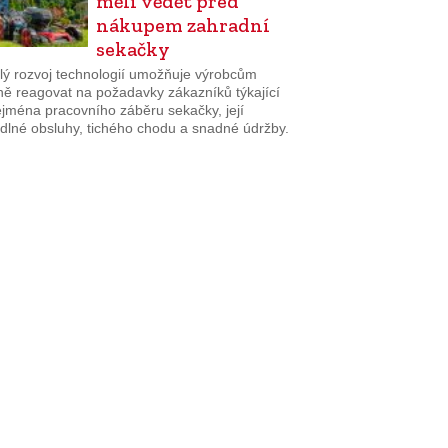
měli vědět před
nákupem zahradní
sekačky
lý rozvoj technologií umožňuje výrobcům
ně reagovat na požadavky zákazníků týkající
ejména pracovního záběru sekačky, její
dlné obsluhy, tichého chodu a snadné údržby.