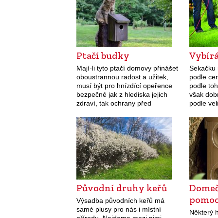
Ptačí budky
Vybír
Mají-li tyto ptačí domovy přinášet
Sekačku 
oboustrannou radost a užitek,
podle cen
musí být pro hnízdící opeřence
podle toh
bezpečné jak z hlediska jejich
však dobr
zdraví, tak ochrany před
podle vel
predátory.
budete s
Původní druhy keřů
Domeč
pomo
Výsadba původních keřů má
samé plusy pro nás i místní
Některý 