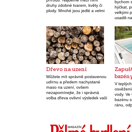
přírodu. Najdeme mezi nimi
bychom s
druhy zdobné tvarem, květy či
hýčkat, p
plody. Mnohé jsou jedlé a velmi
velkými 
chutné, s vysokým obsahem
usadili n
vitamínů.
na poze
Včely sa
Dřevo na uzení
Zapuš
bazén
Můžete mít správně postavenou
udírnu a předem nachystané
V teplýc
maso na uzení, ovšem
osvěžení
nezapomínejte, že i správná
vody. Ve
volba dřeva ovlivní výsledek vaší
bazénu s
práce.
ránu, odp
chuti. Vy
bazén ne
Typů…