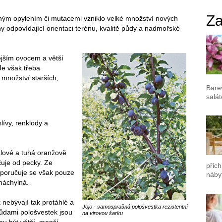
Za
ným opylením či mutacemi vzniklo velké množství nových
hy odpovídající orientaci terénu, kvalitě půdy a nadmořské
ějším ovocem a větší
 Je však třeba
 množství starších,
Bare
salát
lívy, renklody a
alové a tuhá oranžově
čuje od pecky. Ze
přich
oporučuje se však pouze
náby
 náchylná.
 nebývají tak protáhlé a
Jojo - samosprašná pološvestka rezistentní
ůdami pološvestek jsou
na virovou šarku
u být větší, menší,