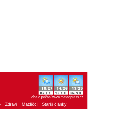
Více o počasí
www.meteopress.cz
o
Zdraví
Mazlíčci
Starší články