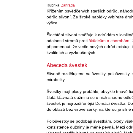
Rubrika:
Zahrada
Křížením osvědčených starších odrůd, náhod
odrůd slivoní. Ze široké nabídky vybírejte dru
výšce.
Šlechtění slivoní směřuje k odrůdám s kvalitn
odolností stromů proti
škůdcům a chorobám
.
připomenout, že vedle nových odrůd existuje i
kvalitních a vyzkoušených.
Abeceda švestek
Slivoně rozdělujeme na švestky, pološvestky, s
mirabelky.
Švestky mají plody protáhlé, obvykle tmavě fi
žlutá šťavnatá dužnina se u nich snadno odlu
švestek je nejrozšířenější Domácí švestka. D
do oblastí bez virové šarky, na kterou je silně
Pološvestky se podobají švestkám, plody však
konzistence dužniny je méně pevná. Mezi odr
výrazné rozdíly hlavně ve znacích plodů. Moho