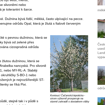
 se slivoněmi nebo
 je tolerantní k šarce.
měkk
é. Dužnina bývá řidší, měkká, často ulpívající na pecce.
enujme odrůdu Opal, která je žlutá s fialově červeným
jčité s pevnou dužninou, která se
pky bývá od zelené přes
Česk
čována cizosprašná odrůda
used
Landš
vypad
se žlutou dužninou, která se
irabelka nancyská. Pro slivoně
1, nebo MY-RL-A. Slaběji
 okruhličky S-BO-1 nebo
žených je nejrozšířenější ST-
lienky se říká Pixi.
odrů
Kvetoucí Čačanská lepoticka -
strom výborně prosperuje na
 půdě, stejně tak i v půdě s
slunné zahradě s dostatkem vláhy