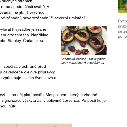
a suchých stráních.
 nebo spodní části svahů, v
vaná i na jih, jihovýchod,
dné západní, severozápadní či severní umístění.
Rych
pruž
vybírat k výsadbě jen rané
se z
není cizosprašná. Například
poho
nebo Stanley, Čačanskou
Čačanská lepotica - rozloupnuté
plody napadené virovou šarkou
oní spočívá v ochraně před
jí osvědčené olejové přípravky.
rou způsobuje pilatka švestková a
 – i na něj platí postřik Mospilanem, který je vhodné
 signalizace výskytu asi v polovině července. Po postřiku je
nou lhůtu.