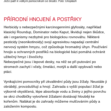
Ježci patří k velkým pomocníkům se škůdci. Foto: Unsplash
PŘÍRODNÍ HNOJENÍ A POSTŘIKY
Herbicidy s nebezpečnými karcinogenními glyfosáty, například
klasický Roundup, Dominator nebo Kaput, likvidují nejen škůdce,
ale i organismy nezbytné pro biologickou rovnováhu. Některé
pesticidy (neonikotinoidy) svojí agresivitou napadají centrální
nervový systém hmyzu, což způsobuje hromadný úhyn. Používání
hnojiv a ochranných postřiků na biologické bázi pomáhá ochránit
užitečný hmyz i živočichy.
Nebezpečné jsou i lepové desky, na něž se při putování po
stromech zachytí i včely, čmeláci, motýli a další opylovači nebo
ptáci.
Vynikajícími pomocníky při zkvalitnění půdy jsou žížaly. Neustále ji
obrábějí, provzdušňují a hnojí. Zahrada s vyšší populací žížal je
výborně okysličená, lépe absorbuje vodu a živiny z jejího povrchu
se skrz chodbičky vytvořené žížalami dostávají hlouběji ke
kořenům. Nalákat je do zahrady můžeme mulčováním půdy a
založením kompostu.