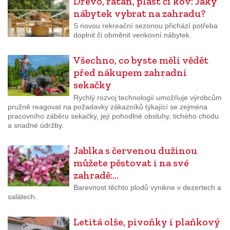
Dřevo, ratan, plast či kov: Jaký
nábytek vybrat na zahradu?
S novou rekreační sezonou přichází potřeba
doplnit či obměnit venkovní nábytek.
Všechno, co byste měli vědět
před nákupem zahradní
sekačky
Rychlý rozvoj technologií umožňuje výrobcům
pružně reagovat na požadavky zákazníků týkající se zejména
pracovního záběru sekačky, její pohodlné obsluhy, tichého chodu
a snadné údržby.
Jablka s červenou dužinou
můžete pěstovat i na své
zahradě:…
Barevnost těchto plodů vynikne v dezertech a
salátech.
Letitá olše, pivoňky i plaňkový