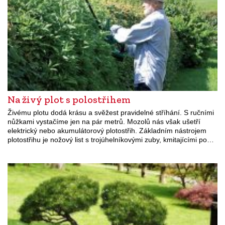
Na živý plot s polostřihem
Živému plotu dodá krásu a svěžest pravidelné stříhání. S ručními
nůžkami vystačíme jen na pár metrů. Mozolů nás však ušetří
elektrický nebo akumulátorový plotostřih. Základním nástrojem
plotostřihu je nožový list s trojúhelníkovými zuby, kmitajícími po…