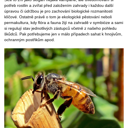
potřeb rostlin a zvířat před založením zahrady i každou další
úpravou či údržbou je pro zachování biologické rozmanitosti
klíčové. Ostatně právě o tom je ekologické pěstování neboli
permakultura, kdy flóra a fauna žijí na zahradě v symbióze a sami
si regulují stav jednotlivých zástupců včetně z našeho pohledu
škůdců. Pak potřebujeme jen v málo případech sahat k hnojivům,
ochranným postřikům apod.