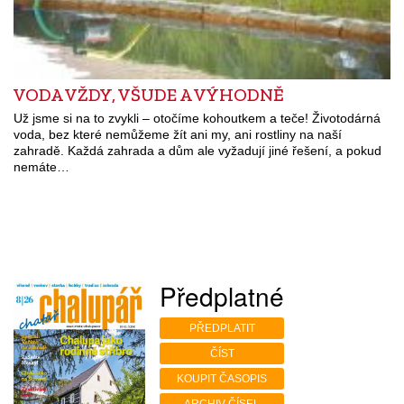
VODA VŽDY, VŠUDE A VÝHODNĚ
Už jsme si na to zvykli – otočíme kohoutkem a teče! Životodárná
voda, bez které nemůžeme žít ani my, ani rostliny na naší
zahradě. Každá zahrada a dům ale vyžadují jiné řešení, a pokud
nemáte…
Předplatné
PŘEDPLATIT
ČÍST
KOUPIT ČASOPIS
ARCHIV ČÍSEL