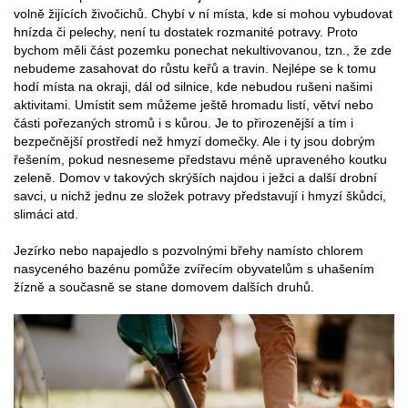
volně žijících živočichů. Chybí v ní místa, kde si mohou vybudovat
hnízda či pelechy, není tu dostatek rozmanité potravy. Proto
bychom měli část pozemku ponechat nekultivovanou, tzn., že zde
nebudeme zasahovat do růstu keřů a travin. Nejlépe se k tomu
hodí místa na okraji, dál od silnice, kde nebudou rušeni našimi
aktivitami. Umístit sem můžeme ještě hromadu listí, větví nebo
části pořezaných stromů i s kůrou. Je to přirozenější a tím i
bezpečnější prostředí než hmyzí domečky. Ale i ty jsou dobrým
řešením, pokud nesneseme představu méně upraveného koutku
zeleně. Domov v takových skrýších najdou i ježci a další drobní
savci, u nichž jednu ze složek potravy představují i hmyzí škůdci,
slimáci atd.
Jezírko nebo napajedlo s pozvolnými břehy namísto chlorem
nasyceného bazénu pomůže zvířecím obyvatelům s uhašením
žízně a současně se stane domovem dalších druhů.