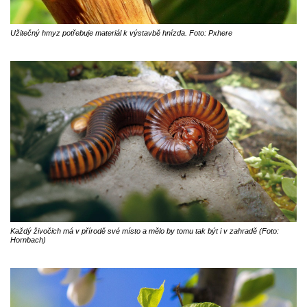
Užitečný hmyz potřebuje materiál k výstavbě hnízda. Foto: Pxhere
Každý živočich má v přírodě své místo a mělo by tomu tak být i v zahradě (Foto:
Hornbach)