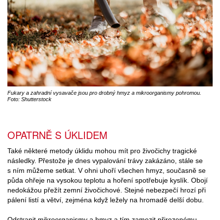
Fukary a zahradní vysavače jsou pro drobný hmyz a mikroorganismy pohromou.
Foto: Shutterstock
OPATRNĚ S ÚKLIDEM
Také některé metody úklidu mohou mít pro živočichy tragické
následky. Přestože je dnes vypalování trávy zakázáno, stále se
s ním můžeme setkat. V ohni uhoří všechen hmyz, současně se
půda ohřeje na vysokou teplotu a hoření spotřebuje kyslík. Obojí
nedokážou přežít zemní živočichové. Stejné nebezpečí hrozí při
pálení listí a větví, zejména když ležely na hromadě delší dobu.
Odstranit mikroorganismy a hmyz a tím zamezit přirozenému