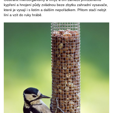
kypření a hnojení půdy zvládnou beze zbytku zahradní vysavače,
které je vysají i s listím a dalším nepořádkem. Přitom stačí nebýt
líní a vzít do ruky hrábě.