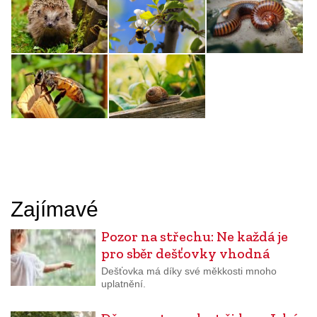
Zajímavé
Pozor na střechu: Ne každá je
pro sběr dešťovky vhodná
Dešťovka má díky své měkkosti mnoho
uplatnění.