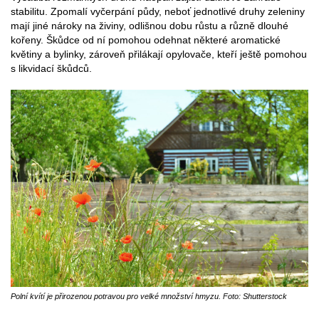
stabilitu. Zpomalí vyčerpání půdy, neboť jednotlivé druhy zeleniny
mají jiné nároky na živiny, odlišnou dobu růstu a různě dlouhé
kořeny. Škůdce od ní pomohou odehnat některé aromatické
květiny a bylinky, zároveň přilákají opylovače, kteří ještě pomohou
s likvidací škůdců.
Polní kvítí je přirozenou potravou pro velké množství hmyzu. Foto: Shutterstock