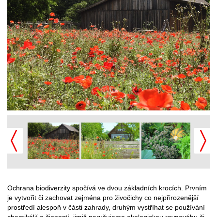
Ochrana biodiverzity spočívá ve dvou základních krocích. Prvním
je vytvořit či zachovat zejména pro živočichy co nejpřirozenější
prostředí alespoň v části zahrady, druhým vystříhat se používání
chemikálií a činností, jimiž narušujeme ekologickou rovnováhu či