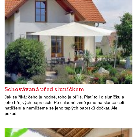
Schovávaná před sluníčkem
Jak se říká: čeho je hodně, toho je příliš. Platí to i o sluníčku a
jeho hřejivých paprscích. Po chladné zimě jsme na slunce celí
natěšení a nemůžeme se jeho teplých paprsků dočkat. Ale
pokud…