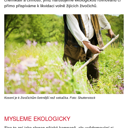
přímo přispíváme k likvidaci volně žijících živočichů.
Kosení je k živočichům šetrnější než sekačka. Foto: Shutterstock
MYSLEME EKOLOGICKY
Sice to zní jako slogan nějaké kampaně, ale uvědomování si