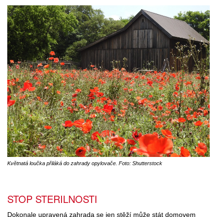
Květnatá loučka přiláká do zahrady opylovače. Foto: Shutterstock
STOP STERILNOSTI
Dokonale upravená zahrada se jen stěží může stát domovem