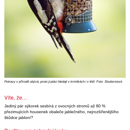
Potravy v přírodě ubývá, proto ji ptáci hledají v krmítkách i v létě. Foto: Shutterstock
Víte, že…
Jediný pár sýkorek sesbírá z ovocných stromů až 80 %
přezimujících housenek obaleče jablečného, nejrozšířenějšího
škůdce jabloní?