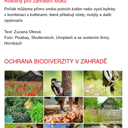
Rostliny pro zahradní louku
Pořídit můžeme přímo směsi polních květin nebo vysít bylinky
v kombinaci s květinami, které přitahují včely, motýly a další
opylovače.
Text: Zuzana Ottová
Foto: Pixabay, Shutterstock, Unsplash a se svolením firmy
Hornbach
OCHRANA BIODIVERZITY V ZAHRADĚ