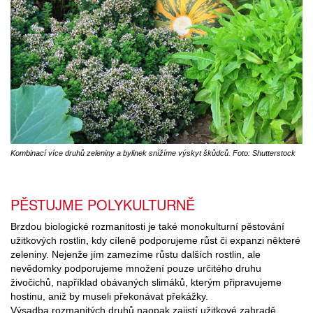
Kombinací více druhů zeleniny a bylinek snížíme výskyt škůdců. Foto: Shutterstock
PĚSTUJME POLYKULTURNĚ
Brzdou biologické rozmanitosti je také monokulturní pěstování
užitkových rostlin, kdy cíleně podporujeme růst či expanzi některé
zeleniny. Nejenže jím zamezíme růstu dalších rostlin, ale
nevědomky podporujeme množení pouze určitého druhu
živočichů, například obávaných slimáků, kterým připravujeme
hostinu, aniž by museli překonávat překážky.
Výsadba rozmanitých druhů naopak zajistí užitkové zahradě