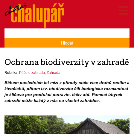
Hledat
Ochrana biodiverzity v zahradě
Rubrika:
Péče o zahradu
,
Zahrada
Během posledních let mizí z přírody stále více druhů rostlin a
živočichů, přitom tzv. biodiverzita čili biologická rozmanitost
je klíčová pro produkci potravin, léčiv atd. Pomoci úbytek
zabrzdit může každý z nás na vlastní zahrádce.