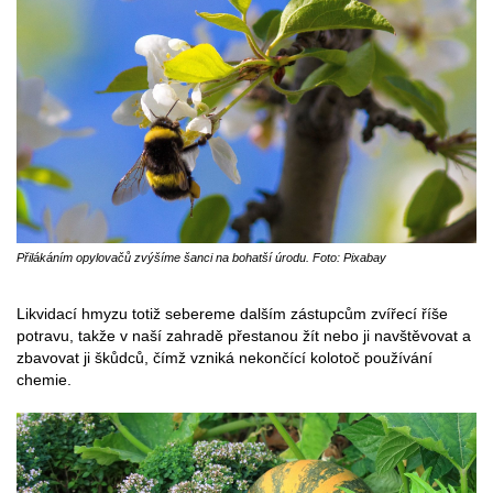
Přilákáním opylovačů zvýšíme šanci na bohatší úrodu. Foto: Pixabay
Likvidací hmyzu totiž sebereme dalším zástupcům zvířecí říše
potravu, takže v naší zahradě přestanou žít nebo ji navštěvovat a
zbavovat ji škůdců, čímž vzniká nekončící kolotoč používání
chemie.