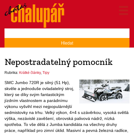
Hledat
Nepostradatelný pomocník
Rubrika:
Krátké články
,
Tipy
SMC Jumbo 720R je silný (51 Hp),
skvěle a jednoduše ovladatelný stroj,
který se díky svým fantastickým
jízdním vlastnostem a parádnímu
výkonu vyšvihl mezi nejpopulárnější
sedmistovky na trhu. Velký výkon, 4×4 s uzávěrkou, vysoká světlá
výška, nezávislé zavěšení, obrovská palivová nádrž, nízká
spotřeba. To vše dělá z Jumba kandidáta na všechny druhy
práce, například pro zimní úklid. Masivní a pevná železná radlice,