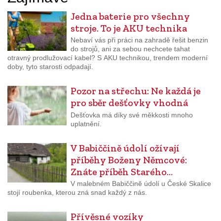
Jedna baterie pro všechny
stroje. To je AKU technika
Nebaví vás při práci na zahradě řešit benzin
do strojů, ani za sebou nechcete tahat
otravný prodlužovací kabel? S AKU technikou, trendem moderní
doby, tyto starosti odpadají.
Pozor na střechu: Ne každá je
pro sběr dešťovky vhodná
Dešťovka má díky své měkkosti mnoho
uplatnění.
V Babiččině údolí ožívají
příběhy Boženy Němcové:
Znáte příběh Starého…
V malebném Babiččině údolí u České Skalice
stojí roubenka, kterou zná snad každý z nás.
Přívěsné vozíky