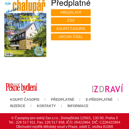
Předplatné
PŘEDPLATIT
ČÍST
KOUPIT ČASOPIS
ARCHIV ČÍSEL
KOUPIT ČASOPIS
PŘEDPLATNÉ
E-PŘEDPLATNÉ
INZERCE
KONTAKTY
INFORMACE
© Časopisy pro volný čas s.r.o., Domažlická 1256/1, 130 00, Praha 3
Tel.: 226 517 911, Fax: 226 517 938, IČO: 26422964, DIČ: CZ26422964
Obchodní rejstřík Městský soud v Praze, oddíl C, vložka 81066