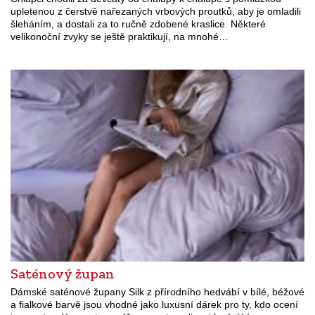
upletenou z čerstvě nařezaných vrbových proutků, aby je omladili
šleháním, a dostali za to ručně zdobené kraslice. Některé
velikonoční zvyky se ještě praktikují, na mnohé…
Saténový župan
Dámské saténové župany Silk z přírodního hedvábí v bílé, béžové
a fialkové barvě jsou vhodné jako luxusní dárek pro ty, kdo ocení