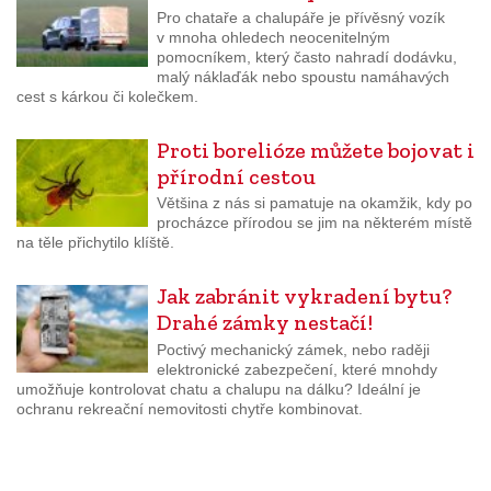
Pro chataře a chalupáře je přívěsný vozík
v mnoha ohledech neocenitelným
pomocníkem, který často nahradí dodávku,
malý náklaďák nebo spoustu namáhavých
cest s kárkou či kolečkem.
Proti borelióze můžete bojovat i
přírodní cestou
Většina z nás si pamatuje na okamžik, kdy po
procházce přírodou se jim na některém místě
na těle přichytilo klíště.
Jak zabránit vykradení bytu?
Drahé zámky nestačí!
Poctivý mechanický zámek, nebo raději
elektronické zabezpečení, které mnohdy
umožňuje kontrolovat chatu a chalupu na dálku? Ideální je
ochranu rekreační nemovitosti chytře kombinovat.