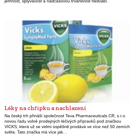
jemnost, splývavost a nadčasovou trvanlivost hedvábí.
Léky na chřipku a nachlazení
Na český trh přináší společnost Teva Pharmaceuticals CR, s.r.o.
novou řadu volně prodejných léčivých přípravků pod značkou
VICKS, která už se velmi úspěšně prodává ve více než 50 zemích
světa. Tato značka má více jak…