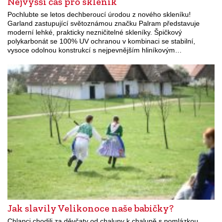
Nejvyšší čas pro skleník
Pochlubte se letos dechberoucí úrodou z nového skleníku!
Garland zastupující světoznámou značku Palram představuje
moderní lehké, prakticky nezničitelné skleníky. Špičkový
polykarbonát se 100% UV ochranou v kombinaci se stabilní,
vysoce odolnou konstrukcí s nejpevnějším hliníkovým…
Jak slavily Velikonoce naše babičky?
Chlapci chodili za děvčaty od chalupy k chalupě s pomlázkou