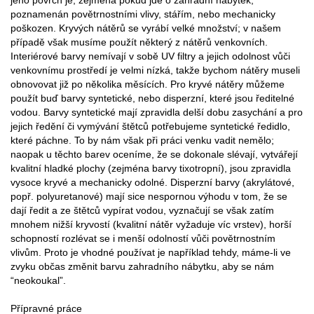
poznamenán povětrnostními vlivy, stářím, nebo mechanicky
poškozen. Kryvých nátěrů se vyrábí velké množství; v našem
případě však musíme použít některý z nátěrů venkovních.
Interiérové barvy nemívají v sobě UV filtry a jejich odolnost vůči
venkovnímu prostředí je velmi nízká, takže bychom nátěry museli
obnovovat již po několika měsících. Pro kryvé nátěry můžeme
použít buď barvy syntetické, nebo disperzní, které jsou ředitelné
vodou. Barvy syntetické mají zpravidla delší dobu zasychání a pro
jejich ředění či vymývání štětců potřebujeme syntetické ředidlo,
které páchne. To by nám však při práci venku vadit nemělo;
naopak u těchto barev oceníme, že se dokonale slévají, vytvářejí
kvalitní hladké plochy (zejména barvy tixotropní), jsou zpravidla
vysoce kryvé a mechanicky odolné. Disperzní barvy (akrylátové,
popř. polyuretanové) mají sice nespornou výhodu v tom, že se
dají ředit a ze štětců vypírat vodou, vyznačují se však zatím
mnohem nižší kryvostí (kvalitní nátěr vyžaduje víc vrstev), horší
schopností rozlévat se i menší odolností vůči povětrnostním
vlivům. Proto je vhodné používat je například tehdy, máme-li ve
zvyku občas změnit barvu zahradního nábytku, aby se nám
“neokoukal”.
Přípravné práce