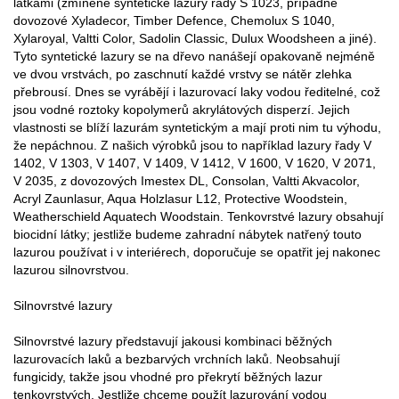
látkami (zmíněné syntetické lazury řady S 1023, případně
dovozové Xyladecor, Timber Defence, Chemolux S 1040,
Xylaroyal, Valtti Color, Sadolin Classic, Dulux Woodsheen a jiné).
Tyto syntetické lazury se na dřevo nanášejí opakovaně nejméně
ve dvou vrstvách, po zaschnutí každé vrstvy se nátěr zlehka
přebrousí. Dnes se vyrábějí i lazurovací laky vodou ředitelné, což
jsou vodné roztoky kopolymerů akrylátových disperzí. Jejich
vlastnosti se blíží lazurám syntetickým a mají proti nim tu výhodu,
že nepáchnou. Z našich výrobků jsou to například lazury řady V
1402, V 1303, V 1407, V 1409, V 1412, V 1600, V 1620, V 2071,
V 2035, z dovozových Imestex DL, Consolan, Valtti Akvacolor,
Acryl Zaunlasur, Aqua Holzlasur L12, Protective Woodstein,
Weatherschield Aquatech Woodstain. Tenkovrstvé lazury obsahují
biocidní látky; jestliže budeme zahradní nábytek natřený touto
lazurou používat i v interiérech, doporučuje se opatřit jej nakonec
lazurou silnovrstvou.
Silnovrstvé lazury
Silnovrstvé lazury představují jakousi kombinaci běžných
lazurovacích laků a bezbarvých vrchních laků. Neobsahují
fungicidy, takže jsou vhodné pro překrytí běžných lazur
tenkovrstvých. Jestliže chceme použít lazurování vodou