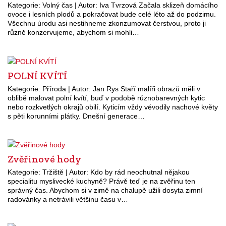
Kategorie: Volný čas | Autor: Iva Tvrzová Začala sklizeň domácího
ovoce i lesních plodů a pokračovat bude celé léto až do podzimu.
Všechnu úrodu asi nestihneme zkonzumovat čerstvou, proto ji
různě konzervujeme, abychom si mohli…
POLNÍ KVÍTÍ
Kategorie: Příroda | Autor: Jan Rys Staří malíři obrazů měli v
oblibě malovat polní kvítí, buď v podobě různobarevných kytic
nebo rozkvetlých okrajů obilí. Kyticím vždy vévodily nachové květy
s pěti korunními plátky. Dnešní generace…
Zvěřinové hody
Kategorie: Tržiště | Autor: Kdo by rád neochutnal nějakou
specialitu myslivecké kuchyně? Právě teď je na zvěřinu ten
správný čas. Abychom si v zimě na chalupě užili dosyta zimní
radovánky a netrávili většinu času v…