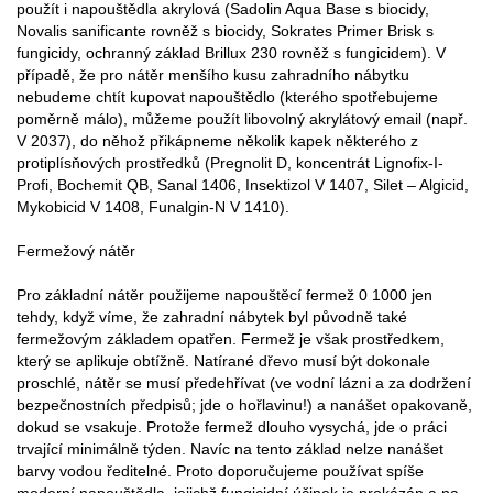
použít i napouštědla akrylová (Sadolin Aqua Base s biocidy,
Novalis sanificante rovněž s biocidy, Sokrates Primer Brisk s
fungicidy, ochranný základ Brillux 230 rovněž s fungicidem). V
případě, že pro nátěr menšího kusu zahradního nábytku
nebudeme chtít kupovat napouštědlo (kterého spotřebujeme
poměrně málo), můžeme použít libovolný akrylátový email (např.
V 2037), do něhož přikápneme několik kapek některého z
protiplísňových prostředků (Pregnolit D, koncentrát Lignofix-I-
Profi, Bochemit QB, Sanal 1406, Insektizol V 1407, Silet – Algicid,
Mykobicid V 1408, Funalgin-N V 1410).
Fermežový nátěr
Pro základní nátěr použijeme napouštěcí fermež 0 1000 jen
tehdy, když víme, že zahradní nábytek byl původně také
fermežovým základem opatřen. Fermež je však prostředkem,
který se aplikuje obtížně. Natírané dřevo musí být dokonale
proschlé, nátěr se musí předehřívat (ve vodní lázni a za dodržení
bezpečnostních předpisů; jde o hořlavinu!) a nanášet opakovaně,
dokud se vsakuje. Protože fermež dlouho vysychá, jde o práci
trvající minimálně týden. Navíc na tento základ nelze nanášet
barvy vodou ředitelné. Proto doporučujeme používat spíše
moderní napouštědla, jejichž fungicidní účinek je prokázán a na