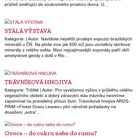
průčelí směřující do soukromého prostoru dvora. U…
STÁLÁ VÝSTAVA
Kategorie: | Autor: Navštivte největší prodejní expozici brazilských
minerálů v ČR. Na ploše více jak 500 m2 jsou umístěny sbírkové
minerály z celého světa. Mezi nejzajímavější exponáty patří obří
ametystové geody z dolů v Rio…
TRÁVNÍKOVÁ HNOJIVA
Kategorie: Tržiště | Autor: Pro vyváženou výživu v průběhu celého
vegetačního období a dobrý zdravotní stav trávníku nesmíme
zapomínat na pravidelný přísun živin. Trávníková hnojiva AROS-
PRIM »Finest Grass Leaves« plní náročné požadavky na
dosažení „extra“…
Ovoce – do cukru nebo do rumu?