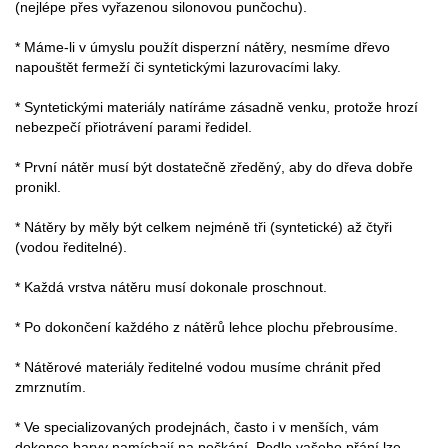
(nejlépe přes vyřazenou silonovou punčochu).
* Máme-li v úmyslu použít disperzní nátěry, nesmíme dřevo
napouštět fermeží či syntetickými lazurovacími laky.
* Syntetickými materiály natíráme zásadně venku, protože hrozí
nebezpečí přiotrávení parami ředidel.
* První nátěr musí být dostatečně zředěný, aby do dřeva dobře
pronikl.
* Nátěry by měly být celkem nejméně tři (syntetické) až čtyři
(vodou ředitelné).
* Každá vrstva nátěru musí dokonale proschnout.
* Po dokončení každého z nátěrů lehce plochu přebrousíme.
* Nátěrové materiály ředitelné vodou musíme chránit před
zmrznutím.
* Ve specializovaných prodejnách, často i v menších, vám
dokonce barvy namíchají na počkání. Podle vašeho přání lze