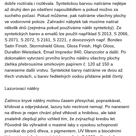
dobře roztírala i rozlévala. Syntetickou barvou natíráme nejlépe
až druhý den po ošetření napouštědlem a pokud možno za
suchého počasí. Pokud můžeme, pak natíráme všechny plochy
ve vodorovné poloze. Zahradní nábytek tak musíme natírat
několik dnů (zejména pokud používáme nátěr syntetický). Ze
syntetických barev a emailů lze použít například S 2013, S 2066,
S 2071, S 2072, S 2161, S 2221, z dovozových např. Bondex
Satin Finish, Stormshield Gloss, Gloss Finish, High Gloss,
Duralbin Weisslack, Email Impredur 840, Glanzcolor a další. Po
dokonalém vytvrzení prvního krycího nátěru všechny plochy
zlehka přebrousíme smirkovým papírem č. 120 až 150 a
naneseme další vrstvu. Syntetické barvy natíráme ve dvou až
třech vrstvách, u barev ředitelných vodou přidáme ještě čtvrtý.
Lazurovací nátěry
Zatímco kryvé nátěry mohou časem přesychat, popraskávat,
křídovat a odprýskávat, lazury tuto nectnost nemají. Po nanesení
na dřevo je nejen chrání před vlhkostí a hnilobou, ale také
znatelně zlepšují jeho vzhled tím, že zvýrazňují kresbu let.
Původně šlo výhradně o mastné laky s vysokou schopností
pronikat do pórů dřeva, s pigmentem, UV filtrem a biocidními