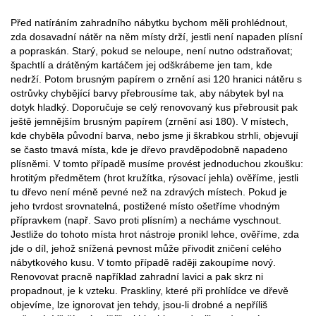
Před natíráním zahradního nábytku bychom měli prohlédnout,
zda dosavadní nátěr na něm místy drží, jestli není napaden plísní
a popraskán. Starý, pokud se neloupe, není nutno odstraňovat;
špachtlí a drátěným kartáčem jej odškrábeme jen tam, kde
nedrží. Potom brusným papírem o zrnění asi 120 hranici nátěru s
ostrůvky chybějící barvy přebrousíme tak, aby nábytek byl na
dotyk hladký. Doporučuje se celý renovovaný kus přebrousit pak
ještě jemnějším brusným papírem (zrnění asi 180). V místech,
kde chyběla původní barva, nebo jsme ji škrabkou strhli, objevují
se často tmavá místa, kde je dřevo pravděpodobně napadeno
plísněmi. V tomto případě musíme provést jednoduchou zkoušku:
hrotitým předmětem (hrot kružítka, rýsovací jehla) ověříme, jestli
tu dřevo není méně pevné než na zdravých místech. Pokud je
jeho tvrdost srovnatelná, postižené místo ošetříme vhodným
přípravkem (např. Savo proti plísním) a necháme vyschnout.
Jestliže do tohoto místa hrot nástroje pronikl lehce, ověříme, zda
jde o díl, jehož snížená pevnost může přivodit zničení celého
nábytkového kusu. V tomto případě raději zakoupíme nový.
Renovovat pracně například zahradní lavici a pak skrz ni
propadnout, je k vzteku. Praskliny, které při prohlídce ve dřevě
objevíme, lze ignorovat jen tehdy, jsou-li drobné a nepříliš