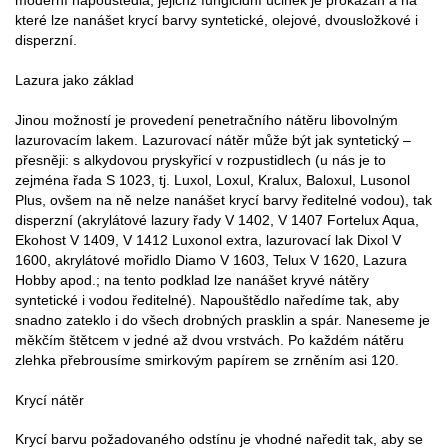
které lze nanášet krycí barvy syntetické, olejové, dvousložkové i
disperzní.
Lazura jako základ
Jinou možností je provedení penetračního nátěru libovolným
lazurovacím lakem. Lazurovací nátěr může být jak syntetický –
přesněji: s alkydovou pryskyřicí v rozpustidlech (u nás je to
zejména řada S 1023, tj. Luxol, Loxul, Kralux, Baloxul, Lusonol
Plus, ovšem na ně nelze nanášet krycí barvy ředitelné vodou), tak
disperzní (akrylátové lazury řady V 1402, V 1407 Fortelux Aqua,
Ekohost V 1409, V 1412 Luxonol extra, lazurovací lak Dixol V
1600, akrylátové mořidlo Diamo V 1603, Telux V 1620, Lazura
Hobby apod.; na tento podklad lze nanášet kryvé nátěry
syntetické i vodou ředitelné). Napouštědlo naředíme tak, aby
snadno zateklo i do všech drobných prasklin a spár. Naneseme je
měkčím štětcem v jedné až dvou vrstvách. Po každém nátěru
zlehka přebrousíme smirkovým papírem se zrněním asi 120.
Krycí nátěr
Krycí barvu požadovaného odstínu je vhodné naředit tak, aby se