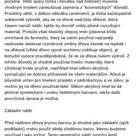
početné. Větší spáry (šířka i hloubka nad milimetr) musíme
vhodným tmelem zaretušovat zejména z “kosmetických” důvodů.
Praskliny větší, s délkou několika centimetrů, je třeba každopádně
svědomitě vytmelit, aby se ve dřevě nedržela vlhkost, která
časem naruší nátěr, takže by dovnitř vnikly plísně rozrušující
materiál. Protože však klasický olejový tmel (plavená křída
vmíchaná do fermeže), který se zatím používá nejčastěji,
nedovede sledovat rozměrové změny dřeva závislé na teplotě i
na vlhkosti (vlhké dřevo oproti suchému zvětšuje objem), je
bohužel vysoce pravděpodobné, že se ze dřeva časem vydrolí. Z
tohoto důvodu je vhodné používat tmelicí materiály, které
zůstávají trvale pružné, například tmel silikon-akrylový,
vyznačující se dobrou přilnavostí ke všem materiálům. Ačkoli je
původně určen pro tmelení prasklin v sádrokartonu a ve zdivu, je
možno jej na dřevo používat také. Silikon-akrylový tmel se dá
přetírat syntetickými i vodou ředitelnými barvami, takže další
povrchová úprava je možná.
Základní nátěr
Před nátěrem dřeva kryvou barvou je vhodné jako základní (spíš
podkladní) vrstvu použít silněji zředěnou barvu, kterou budeme
používat i jako vrchní. Tento penetrační nátěr umožní lepší