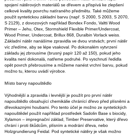
spojení nátěrových materiálů se dřevem a přispívá ke zlepšení
celkové kvality povrchu natíraného předmětu. Také můžeme
použít syntetickou základní barvu (např. S 2000, S 2003, S 2070,
S 2129), z dovozových například Bondex Fondo, Valtti Wood
Primer – Jehu, Otex, Stormshield Flexible Primer/Undercoat,
Wood Primer, Undercoat, Brillux 868, Duralbin Vorlack weiss.
Základní nátěr nanášíme zpravidla ve dvou vrstvách; první nátěr
víc zředíme, aby se lépe vsakoval. Po dokonalém vytvrzení
základu jej zbrousíme (brusný papír 120 až 150), pokud jeho
kvalita není dokonalá, natřeme podruhé. Po vyschnutí ředidla
opět povrch přebrousíme a můžeme nanést vrchní barvu, pokud
možno tu, kterou uvádí výrobce.
Místo barvy napouštědlo
Výhodnější a zpravidla i levnější je použít pro první nátěr
napouštědlo obsahující chemikálie chránící dřevo před plísněmi a
dřevokaznými houbami. Pro tento účel je možno ze syntetických
napouštědel použít například prostředek Sadolin Base s biocidy,
Xylamon – impregnační základ, Timber Preservative, který dřevo
chrání i proti škůdcům, plísním a modrání dřeva, nebo
Holzgrundierung Feidal. Pod syntetické nátěry je však možno