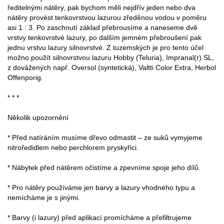
ředitelnými nátěry, pak bychom měli nejdřív jeden nebo dva
nátěry provést tenkovrstvou lazurou zředěnou vodou v poměru
asi 1 : 3. Po zaschnutí základ přebrousíme a naneseme dvě
vrstvy tenkovrstvé lazury, po dalším jemném přebroušení pak
jednu vrstvu lazury silnovrstvé. Z tuzemských je pro tento účel
možno použít silnovrstvou lazuru Hobby (Teluria), Impranal(r) SL,
z dovážených např. Oversol (syntetická), Valtti Color Extra, Herbol
Offenporig.
* * *
Několik upozornění
* Před natíráním musíme dřevo odmastit – ze suků vymyjeme
nitroředidlem nebo perchlorem pryskyřici.
* Nábytek před nátěrem očistíme a zpevníme spoje jeho dílů.
* Pro nátěry používáme jen barvy a lazury vhodného typu a
nemícháme je s jinými.
* Barvy (i lazury) před aplikací promícháme a přefiltrujeme