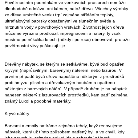
Povětrnostním podmínkám ve venkovních prostorech nemůže
dlouhodobě odolávat ani kámen, natož dřevo. Všechny výrobky
ze dřeva umístěné venku trpí zejména střídáním teploty,
ultrafialovými paprsky obsaženými ve slunečním světle a
mrznutím vody v povrchových vrstvách. Životnost jejich dřeva
můžeme výrazně prodloužit impregnacemi a nátěry, ty však
musíme po několika letech (někdy i po roce) obnovovat, protože
povětrnostní vlivy poškozují i je.
Dřevěný nábytek, se kterým se setkáváme, bývá buď opatřen
kryvým (neprůsvitným, barevným) nátěrem, nebo lazurou. V
prvním případě bývá dřevo napuštěno některým z prostředků
proti hmyzu, plísním a dřevokazným houbám a opatřeno
některým z barevných nátěrů. V případě druhém je na nábytek
nanesen některý z lazurovacích prostředků, kam patří zejména
známý Luxol a podobné materiály.
Kryvé nátěry
Barvami a emaily natíráme zejména tehdy, když renovujeme
nábytek, který už tímto způsobem natřený byl, a ve chvíli, kdy
jeho povrch je, zejména pokud jde o zahradní nábytek,