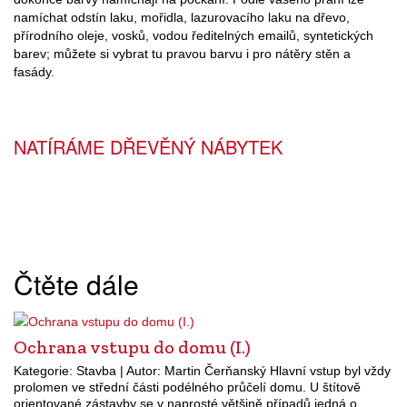
namíchat odstín laku, mořidla, lazurovacího laku na dřevo,
přírodního oleje, vosků, vodou ředitelných emailů, syntetických
barev; můžete si vybrat tu pravou barvu i pro nátěry stěn a
fasády.
NATÍRÁME DŘEVĚNÝ NÁBYTEK
Čtěte dále
Ochrana vstupu do domu (I.)
Kategorie: Stavba | Autor: Martin Čerňanský Hlavní vstup byl vždy
prolomen ve střední části podélného průčelí domu. U štítově
orientované zástavby se v naprosté většině případů jedná o