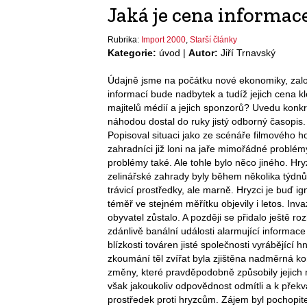
Jaká je cena informac
Rubrika:
Import 2000
,
Starší články
Kategorie:
úvod |
Autor:
Jiří Trnavský
Údajně jsme na počátku nové ekonomiky, zalo
informací bude nadbytek a tudíž jejich cena
majitelů médií a jejich sponzorů? Uvedu konk
náhodou dostal do ruky jistý odborný časopis.
Popisoval situaci jako ze scénáře filmového 
zahradníci již loni na jaře mimořádné problém
problémy také. Ale tohle bylo něco jiného. Hr
zelinářské zahrady byly během několika týdnů
trávicí prostředky, ale marně. Hryzci je buď ig
téměř ve stejném měřítku objevily i letos. Inv
obyvatel zůstalo. A později se přidalo ještě roz
zdánlivě banální události alarmující informace a
blízkosti továren jisté společnosti vyrábějící
zkoumání těl zvířat byla zjištěna nadměrná k
změny, které pravděpodobně způsobily jejich n
však jakoukoliv odpovědnost odmítli a k přek
prostředek proti hryzcům. Zájem byl pochopit