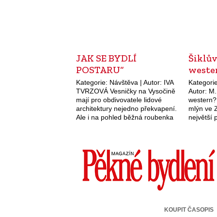
JAK SE BYDLÍ
Šiklův
POSTARU“
weste
Kategorie: Návštěva | Autor: IVA
Kategorie
TVRZOVÁ Vesničky na Vysočině
Autor: M
mají pro obdivovatele lidové
western? 
architektury nejedno překvapení.
mlýn ve 
Ale i na pohled běžná roubenka
největší 
může návštěvníka překvapit -
areál v Č
zajímavou historií, ale i
na vlast
současností. Zvláště když v ní
bydlí…
KOUPIT ČASOPIS