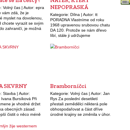
NEPOPRASKÁ
: Volný čas | Autor: epra
 vám zdá, že je
Kategorie: Dílna | Autor: tt
é myslet na dovolenou,
PORADNA Vlastníme od roku
 chcete vyrazit se svým
1968 upravenou srubovou chatu
do zahraničí, je možná
DA 120. Protože se nám dřevo
. Od 1. října loňského
líbí, stále ji udržujeme
iž…
nalakovanou olejovým lakem
venkovním. Všude je povrch
hladký a pěkný, jen údržba…
NA SKVRNY
Bramborníčci
: Stavba | Autor:
Kategorie: Volný čas | Autor: Jan
a Ivana Bursíková Při
Rys Za poslední desetiletí
kamene je vhodné držet
přestali zemědělci některá pole
ika obecných zásad.
obhospodařovat a část dříve
epší čistit o něco méně
úrodné krajiny se změnila v úhor.
 než je nutné.
Pro někoho smutný fakt, ale řada
at od nejjemnějších
zvěře to kvituje s povděkem.…
nízkotlaké vody…