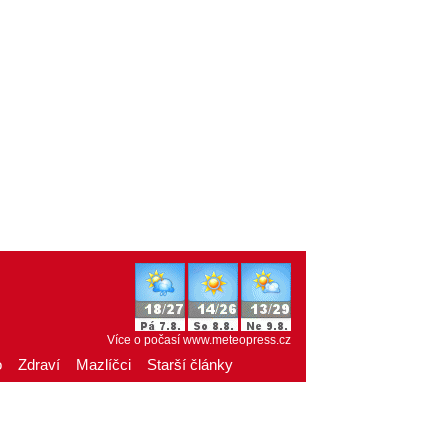
Více o počasí
www.meteopress.cz
o
Zdraví
Mazlíčci
Starší články