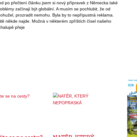
d po přečtení článku jsem si nový přípravek z Německa také
blémy začínají být globální. A musím se pochlubit, že od
ohužel, prozradit nemohu. Byla by to nepřípustná reklama.
rčitě někde najde. Možná v některém zpříštích čísel našeho
halupě přeje
te se na cesty?
NATĚR, KTERÝ