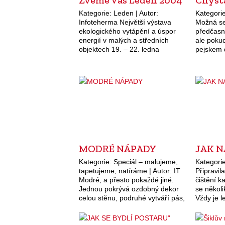
Kategorie: Leden | Autor:
Kategorie
Infoteherma Největší výstava
Možná se
ekologického vytápění a úspor
předčasn
energií v malých a středních
ale pokud
objektech 19. – 22. ledna
pejskem 
Sportovně společenský areál
pravý čas
Frýdlant nad Ostravicí Stavotech
roku tot
Hodonín Stavebnictví 29,-31.
ledna Dům kultury Horní…
MODRÉ NÁPADY
JAK 
Kategorie: Speciál – malujeme,
Kategorie
tapetujeme, natíráme | Autor: IT
Připravil
Modré, a přesto pokaždé jiné.
čištění 
Jednou pokrývá ozdobný dekor
se někol
celou stěnu, podruhé vytváří pás,
Vždy je l
vlastně borduru, která odděluje
důkladně,
na zdi dva tóny modré barvy.
Postupov
Jednotlivé motivy…
metod – 