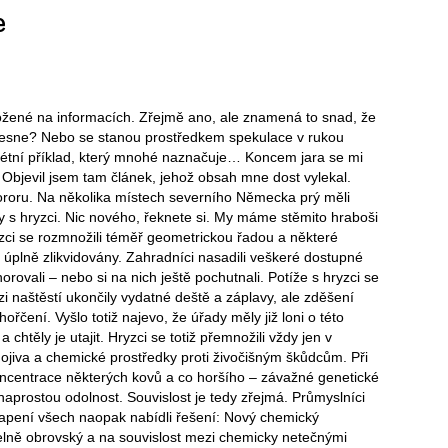
e
žené na informacích. Zřejmě ano, ale znamená to snad, že
 klesne? Nebo se stanou prostředkem spekulace v rukou
rétní příklad, který mnohé naznačuje… Koncem jara se mi
 Objevil jsem tam článek, jehož obsah mne dost vylekal.
hororu. Na několika místech severního Německa prý měli
y s hryzci. Nic nového, řeknete si. My máme stěmito hraboši
yzci se rozmnožili téměř geometrickou řadou a některé
 úplně zlikvidovány. Zahradníci nasadili veškeré dostupné
norovali – nebo si na nich ještě pochutnali. Potíže s hryzci se
azi naštěstí ukončily vydatné deště a záplavy, ale zděšení
hořčení. Vyšlo totiž najevo, že úřady měly již loni o této
 chtěly je utajit. Hryzci se totiž přemnožili vždy jen v
 hnojiva a chemické prostředky proti živočišným škůdcům. Při
oncentrace některých kovů a co horšího – závažné genetické
aprostou odolnost. Souvislost je tedy zřejmá. Průmyslníci
vapení všech naopak nabídli řešení: Nový chemický
elně obrovský a na souvislost mezi chemicky netečnými