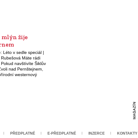
 mlýn žije
rnem
: Léto v sedle speciál |
. Rubešová Máte rádi
Pokud navštívíte Šiklův
Zvoli nad Pernštejnem,
přírodní westernový
R, můžete si ho dopřát
ní kůži. V Saloonu…
PŘEDPLATNÉ
E-PŘEDPLATNÉ
INZERCE
KONTAKTY