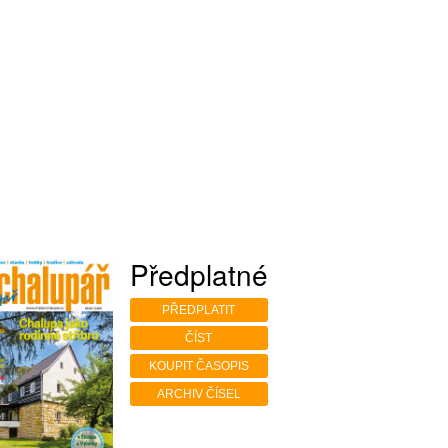
Předplatné
PŘEDPLATIT
ČÍST
KOUPIT ČASOPIS
ARCHIV ČÍSEL