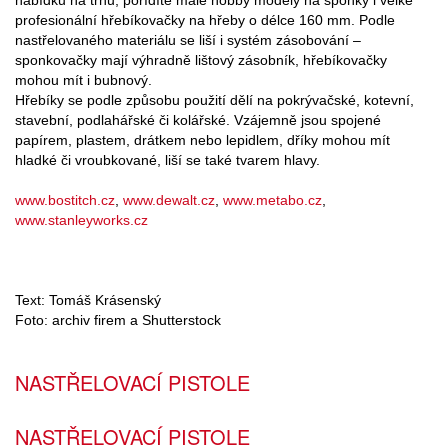
nabídku na trhu, pořídíte malé hobby modely na sponky i velké
profesionální hřebíkovačky na hřeby o délce 160 mm. Podle
nastřelovaného materiálu se liší i systém zásobování –
sponkovačky mají výhradně lištový zásobník, hřebíkovačky
mohou mít i bubnový.
Hřebíky se podle způsobu použití dělí na pokrývačské, kotevní,
stavební, podlahářské či kolářské. Vzájemně jsou spojené
papírem, plastem, drátkem nebo lepidlem, dříky mohou mít
hladké či vroubkované, liší se také tvarem hlavy.
www.bostitch.cz
,
www.dewalt.cz
,
www.metabo.cz
,
www.stanleyworks.cz
Text: Tomáš Krásenský
Foto: archiv firem a Shutterstock
NASTŘELOVACÍ PISTOLE
NASTŘELOVACÍ PISTOLE