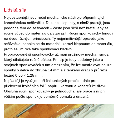
Lidská síla
Nejdostupnější jsou ruční mechanické nástroje připomínající
kancelářskou sešívačku. Dokonce i sponky, s nimiž pracují, jsou
podobné těm do sešívaček – často jsou širší než kratší, aby se
ručně vůbec do materiálu daly zarazit. Ruční sponkovačky fungují
na dvou různých principech. Ty nejprimitivnější opravdu jako
sešívačka, sponka se do materiálu zarazí klepnutím do materiálu,
proto se jim říká také sponkovací kladivo.
Propracovanější sponkovačky už mají pružinový mechanismus,
který stlačujete ručně pákou. Princip je tedy podobný jako u
strojních sponkovaček s tím omezením, že lze nastřelovat pouze
sponky o délce do zhruba 14 mm a z tenkého drátu o průřezu
běžně 0,50 × 1,25 mm.
Nejčastěji je využijete při čalounických pracích, dále pro
přichycení izolačních fólií, papíru, kartonu a koberců ke dřevu.
Obsluha ruční sponkovačky je jednoduchá, ale práce s ní při
větším počtu sponek je poměrně pomalá a únavná.