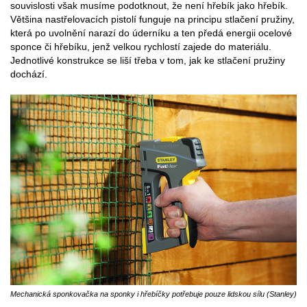
souvislosti však musíme podotknout, že není hřebík jako hřebík.
Většina nastřelovacích pistolí funguje na principu stlačení pružiny,
která po uvolnění narazí do úderníku a ten předá energii ocelové
sponce či hřebíku, jenž velkou rychlostí zajede do materiálu.
Jednotlivé konstrukce se liší třeba v tom, jak ke stlačení pružiny
dochází.
Mechanická sponkovačka na sponky i hřebíčky potřebuje pouze lidskou sílu (Stanley)