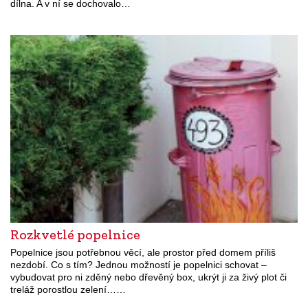
dílna. A v ní se dochovalo…
Rozkvetlé popelnice
Popelnice jsou potřebnou věcí, ale prostor před domem příliš
nezdobí. Co s tím? Jednou možností je popelnici schovat –
vybudovat pro ni zděný nebo dřevěný box, ukrýt ji za živý plot či
treláž porostlou zelení……