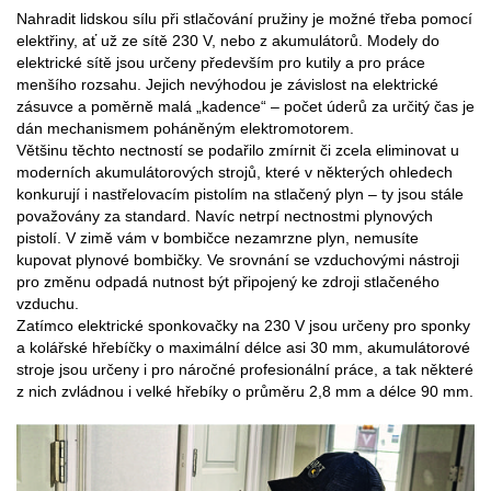
Nahradit lidskou sílu při stlačování pružiny je možné třeba pomocí
elektřiny, ať už ze sítě 230 V, nebo z akumulátorů. Modely do
elektrické sítě jsou určeny především pro kutily a pro práce
menšího rozsahu. Jejich nevýhodou je závislost na elektrické
zásuvce a poměrně malá „kadence“ – počet úderů za určitý čas je
dán mechanismem poháněným elektromotorem.
Většinu těchto nectností se podařilo zmírnit či zcela eliminovat u
moderních akumulátorových strojů, které v některých ohledech
konkurují i nastřelovacím pistolím na stlačený plyn – ty jsou stále
považovány za standard. Navíc netrpí nectnostmi plynových
pistolí. V zimě vám v bombičce nezamrzne plyn, nemusíte
kupovat plynové bombičky. Ve srovnání se vzduchovými nástroji
pro změnu odpadá nutnost být připojený ke zdroji stlačeného
vzduchu.
Zatímco elektrické sponkovačky na 230 V jsou určeny pro sponky
a kolářské hřebíčky o maximální délce asi 30 mm, akumulátorové
stroje jsou určeny i pro náročné profesionální práce, a tak některé
z nich zvládnou i velké hřebíky o průměru 2,8 mm a délce 90 mm.