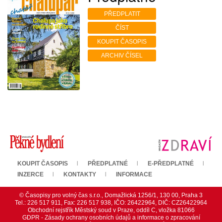
PŘEDPLATIT
ČÍST
KOUPIT ČASOPIS
ARCHIV ČÍSEL
KOUPIT ČASOPIS
PŘEDPLATNÉ
E-PŘEDPLATNÉ
INZERCE
KONTAKTY
INFORMACE
© Časopisy pro volný čas s.r.o., Domažlická 1256/1, 130 00, Praha 3
Tel.: 226 517 911, Fax: 226 517 938, IČO: 26422964, DIČ: CZ26422964
Obchodní rejstřík Městský soud v Praze, oddíl C, vložka 81066
GDPR - Zásady ochrany osobních údajů a informace o zpracování