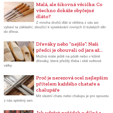
Malá, ale šikovná věcička: Co
všechno dokáže obyčejné
dláto?
Z mnoha druhů dlát si většina z vás asi
vybaví ta základní, sloužící k vysekávání rovných či kulatých děr
do dřeva.
Dřeváky nebo “nejšle”: Naši
předci je obouvali od jara až…
Možná máte ještě na půdě nebo v kůlně
dřeváky, které přežily třeba i obě světové
války.
Proč je nerezová ocel nejlepším
přítelem každého chataře a
chalupáře
Mít vlastní chatu nebo chalupu je pro spoustu
z nás splněný sen.
Jak udržet pořádek v dílně a