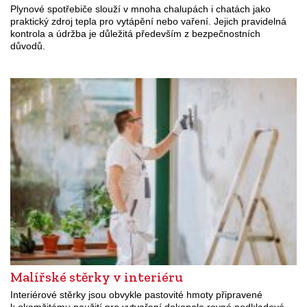
Plynové spotřebiče slouží v mnoha chalupách i chatách jako
praktický zdroj tepla pro vytápění nebo vaření. Jejich pravidelná
kontrola a údržba je důležitá především z bezpečnostních
důvodů.
Malířské stěrky v interiéru
Interiérové stěrky jsou obvykle pastovité hmoty připravené
k okamžitému použití pro vytvoření dokonale rovné podkladové