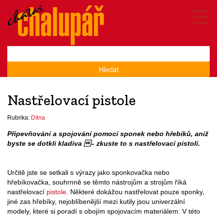
Hledat
Nastřelovací pistole
Rubrika:
Dílna
Připevňování a spojování pomocí sponek nebo hřebíků, aniž
byste se dotkli kladiva – zkuste to s nastřelovací pistolí.
Určitě jste se setkali s výrazy jako sponkovačka nebo
hřebíkovačka, souhrnně se těmto nástrojům a strojům říká
nastřelovací
pistole
. Některé dokážou nastřelovat pouze sponky,
jiné zas hřebíky, nejoblíbenější mezi kutily jsou univerzální
modely, které si poradí s obojím spojovacím materiálem. V této