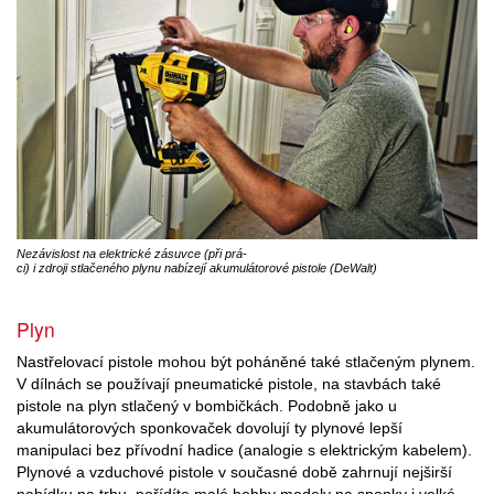
Nezávislost na elektrické zásuvce (při prá-
ci) i zdroji stlačeného plynu nabízejí akumulátorové pistole (DeWalt)
Plyn
Nastřelovací pistole mohou být poháněné také stlačeným plynem.
V dílnách se používají pneumatické pistole, na stavbách také
pistole na plyn stlačený v bombičkách. Podobně jako u
akumulátorových sponkovaček dovolují ty plynové lepší
manipulaci bez přívodní hadice (analogie s elektrickým kabelem).
Plynové a vzduchové pistole v současné době zahrnují nejširší