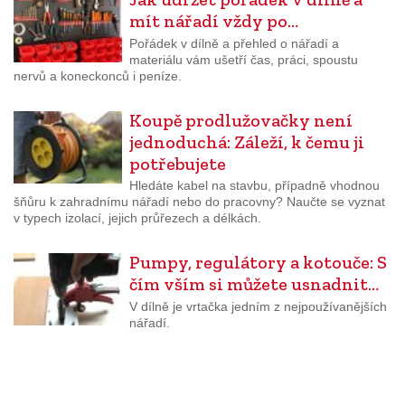
mít nářadí vždy po…
Pořádek v dílně a přehled o nářadí a
materiálu vám ušetří čas, práci, spoustu
nervů a koneckonců i peníze.
Koupě prodlužovačky není
jednoduchá: Záleží, k čemu ji
potřebujete
Hledáte kabel na stavbu, případně vhodnou
šňůru k zahradnímu nářadí nebo do pracovny? Naučte se vyznat
v typech izolací, jejich průřezech a délkách.
Pumpy, regulátory a kotouče: S
čím vším si můžete usnadnit…
V dílně je vrtačka jedním z nejpoužívanějších
nářadí.