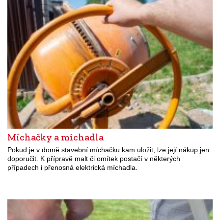
Míchačky a míchadla
Pokud je v domě stavební míchačku kam uložit, lze její nákup jen
doporučit. K přípravě malt či omítek postačí v některých
případech i přenosná elektrická míchadla.