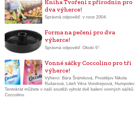
Kniha Tvoření z přírodnin pro
dva výherce!
Správná odpověď: v roce 2004.
Forma na pečení pro dva
výherce!
Správná odpověď: Okolo 5°.
Vonné sáčky Coccolino pro tři
výherce!
Výherci: Bára Šrámková, Prostějov Nikola
Rušarová, Liteň Věra Vondrejsová, Humpolec
Tentokrát můžete v naší soutěži vyhrát dvě balení vonných sáčků
Coccolino.