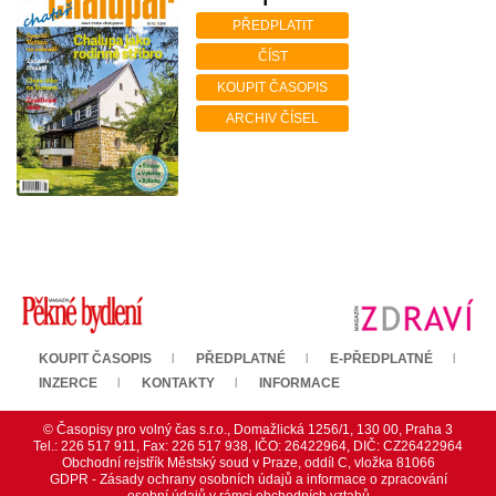
PŘEDPLATIT
ČÍST
KOUPIT ČASOPIS
ARCHIV ČÍSEL
KOUPIT ČASOPIS
PŘEDPLATNÉ
E-PŘEDPLATNÉ
INZERCE
KONTAKTY
INFORMACE
© Časopisy pro volný čas s.r.o., Domažlická 1256/1, 130 00, Praha 3
Tel.: 226 517 911, Fax: 226 517 938, IČO: 26422964, DIČ: CZ26422964
Obchodní rejstřík Městský soud v Praze, oddíl C, vložka 81066
GDPR - Zásady ochrany osobních údajů a informace o zpracování