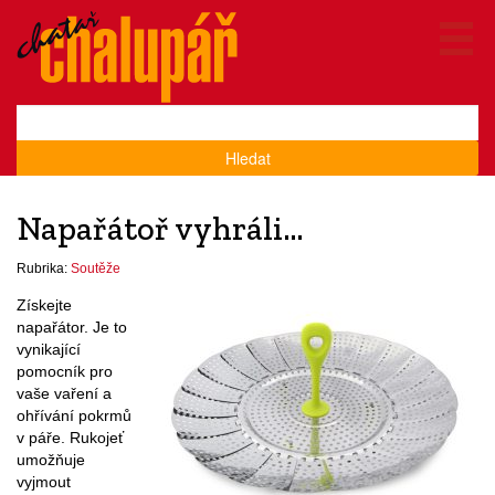
Hledat
Napařátoř vyhráli…
Rubrika:
Soutěže
Získejte
napařátor. Je to
vynikající
pomocník pro
vaše vaření a
ohřívání pokrmů
v páře. Rukojeť
umožňuje
vyjmout