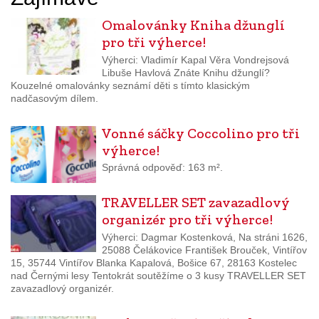
Omalovánky Kniha džunglí
pro tři výherce!
Výherci: Vladimír Kapal Věra Vondrejsová
Libuše Havlová Znáte Knihu džunglí?
Kouzelné omalovánky seznámí děti s tímto klasickým
nadčasovým dílem.
Vonné sáčky Coccolino pro tři
výherce!
Správná odpověď: 163 m².
TRAVELLER SET zavazadlový
organizér pro tři výherce!
Výherci: Dagmar Kostenková, Na stráni 1626,
25088 Čelákovice František Brouček, Vintířov
15, 35744 Vintířov Blanka Kapalová, Bošice 67, 28163 Kostelec
nad Černými lesy Tentokrát soutěžíme o 3 kusy TRAVELLER SET
zavazadlový organizér.