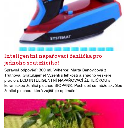
Inteligentní napařovací žehlička pro
jednoho soutěžícího!
Správná odpověď: 300 ml. Výherce: Marta Benovičová z
Trutnova. Gratulujeme! Vyžehli s lehkostí a snadno veškeré
prádlo s LCD INTELIGENTNÍ NAPAŘOVACÍ ŽEHLIČKOU s
keramickou žehlící plochou BIOPAN®. Pochlubit se může skvělou
žehlící plochou, která zajišťuje optimální…