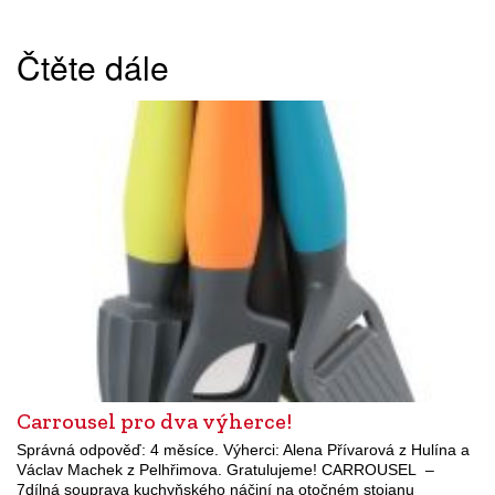
Čtěte dále
Carrousel pro dva výherce!
Správná odpověď: 4 měsíce. Výherci: Alena Přívarová z Hulína a
Václav Machek z Pelhřimova. Gratulujeme! CARROUSEL –
7dílná souprava kuchyňského náčiní na otočném stojanu