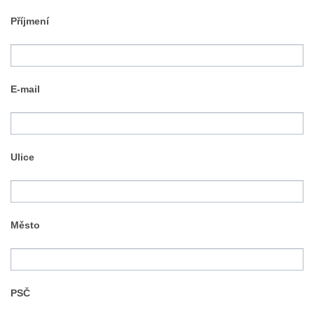
Příjmení
E-mail
Ulice
Město
PSČ