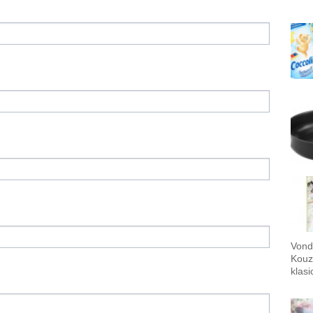
Vond
Kouz
klas