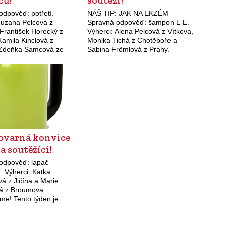
ců!
soutěži!
odpověď: potřetí.
NÁŠ TIP: JAK NA EKZÉM
Zuzana Pelcová z
Správná odpověď: šampon L-E.
 František Horecký z
Výherci: Alena Pelcová z Vítkova,
Kamila Kinclová z
Monika Tichá z Chotěboře a
 Zdeňka Samcová ze
Sabina Frömlová z Prahy.
c a Veronika Horáková z
Gratulujeme! Stále více lidí se
ratulujeme! Tento týden
potýká s atopickým ekzémem a
ako výhru v naší soutěži
dráždivých vlivů je…
ovarná konvice
a soutěžící!
odpověď: lapač
. Výherci: Katka
á z Jičína a Marie
á z Broumova.
me! Tento týden je
aší soutěži elegantní
ná konvice oblých tvarů