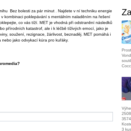
Za
nihu Bez bolesti za pár minut . Najdete v ní techniku energie
á v kombinaci poklepávání s mentálním naladěním na řešení
oklepejte, co vás tíží. MET je vhodná při odstranění následků
 přírodních katastrof, ale i k léčbě tíživých emocí, jako je
y viny, soužení, rezignace, žárlivost, beznaděj. MET pomáhá i
 nebo jako odvykací kúra pro kuřáky.
Pros
Vond
sout
Euromedia?
Cocc
Výhe
2508
3574
Kost
3 ku