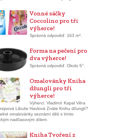
Vonné sáčky
Coccolino pro tři
výherce!
Správná odpověď: 163 m².
Forma na pečení pro
dva výherce!
Správná odpověď: Okolo 5°.
Omalovánky Kniha
džunglí pro tři
výherce!
Výherci: Vladimír Kapal Věra
rejsová Libuše Havlová Znáte Knihu džunglí?
elné omalovánky seznámí děti s tímto
ickým nadčasovým dílem.
Kniha Tvoření z