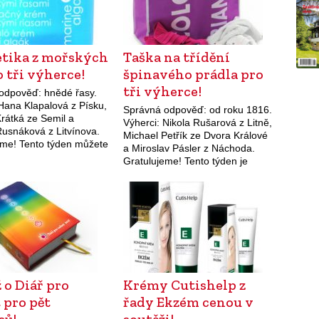
tika z mořských
Taška na třídění
o tři výherce!
špinavého prádla pro
tři výherce!
odpověď: hnědé řasy.
Hana Klapalová z Písku,
Správná odpověď: od roku 1816.
rátká ze Semil a
Výherci: Nikola Rušarová z Litně,
Rusnáková z Litvínova.
Michael Petřík ze Dvora Králové
eme! Tento týden můžete
a Miroslav Pásler z Náchoda.
utěži získat kosmetiku z
Gratulujeme! Tento týden je
 řas značky ZIAJA.
výhrou v naší soutěži taška na
ní krém s…
třídění špinavého prádla od
Dedry.
 o Diář pro
Krémy Cutishelp z
 pro pět
řady Ekzém cenou v