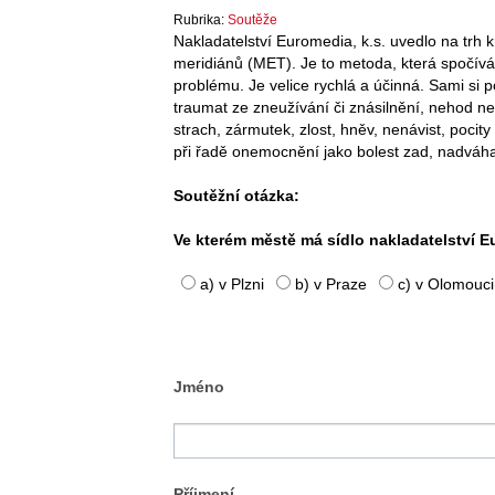
Rubrika:
Soutěže
Nakladatelství Euromedia, k.s. uvedlo na trh k
meridiánů (MET). Je to metoda, která spočív
problému. Je velice rychlá a účinná. Sami si p
traumat ze zneužívání či znásilnění, nehod nebo
strach, zármutek, zlost, hněv, nenávist, pocit
při řadě onemocnění jako bolest zad, nadváha
Soutěžní otázka:
Ve kterém městě má sídlo nakladatelství 
a) v Plzni
b) v Praze
c) v Olomouci
Jméno
Příjmení