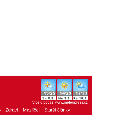
Více o počasí
www.meteopress.cz
o
Zdraví
Mazlíčci
Starší články