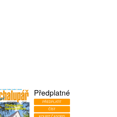
Předplatné
PŘEDPLATIT
ČÍST
KOUPIT ČASOPIS