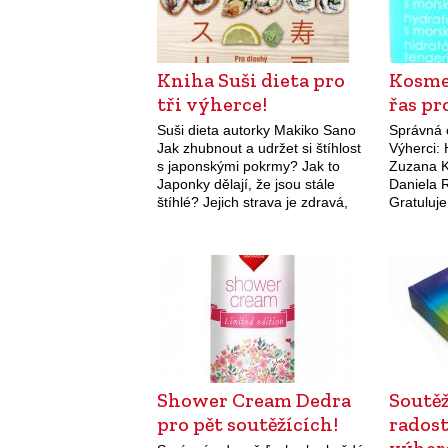
Kniha Suši dieta pro
Kosme
tři výherce!
řas pr
Suši dieta autorky Makiko Sano
Správná 
Jak zhubnout a udržet si štíhlost
Výherci: 
s japonskými pokrmy? Jak to
Zuzana K
Japonky dělají, že jsou stále
Daniela 
štíhlé? Jejich strava je zdravá,
Gratuluj
chutná a pomáhá při hubnutí. Co
v naší so
a kdy jíst…
mořských
Hydratač
Shower Cream Dedra
Soutěž
pro pět soutěžících!
radost