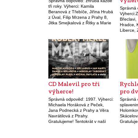
výher
Správná odpověď: zhruba každé
tři roky. Výherci: Kamila
Správná 
Beranová z Třebíče, Jiřina Hrubá
Výherci:
z Úval, Filip Mrzena z Prahy 8,
Břeclavi,
Jitka Smejkalová z Řitky a Marie
Hradce, 
Sedlická z Krnova. Gratulujeme!
Liberce,
Shower Cream DEDRA je
Strakoni
vhodný…
Mostu. G
pro vás j
máme…
CD Malevil pro tři
Rychl
výherce!
pro dv
Správná odpověď: 1997. Výherci:
Správná 
Michaela Horáková z Peček,
splavenin
Jana Podnecká z Prahy a Věra
Holomkov
Navrátilová z Ptrahy.
Skácelov
Gratulujeme! Tentokrát v naší
Gratuluje
soutěži můžete získat CD Malevil
cenou v n
autora Roberta Merleho.
rychlovar