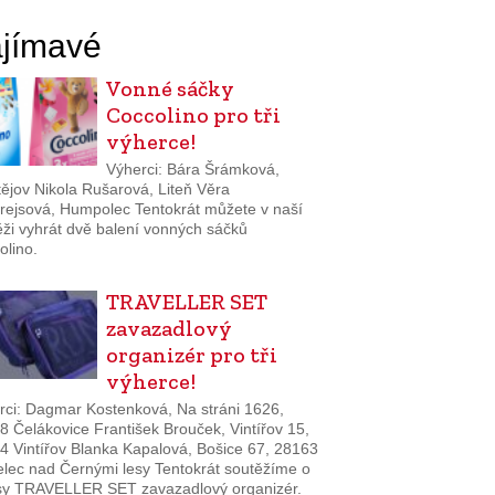
jímavé
Vonné sáčky
Coccolino pro tři
výherce!
Výherci: Bára Šrámková,
tějov Nikola Rušarová, Liteň Věra
rejsová, Humpolec Tentokrát můžete v naší
ěži vyhrát dvě balení vonných sáčků
olino.
TRAVELLER SET
zavazadlový
organizér pro tři
výherce!
rci: Dagmar Kostenková, Na stráni 1626,
8 Čelákovice František Brouček, Vintířov 15,
4 Vintířov Blanka Kapalová, Bošice 67, 28163
elec nad Černými lesy Tentokrát soutěžíme o
sy TRAVELLER SET zavazadlový organizér.