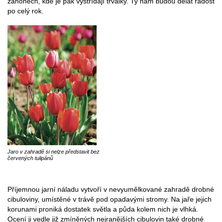
záhonech, kde je pak vystřídají trvalky. Ty nám budou dělat radost
po celý rok.
Jaro v zahradě si nelze představit bez
červených tulipánů
Příjemnou jarní náladu vytvoří v nevyumělkované zahradě drobné
cibuloviny, umístěné v trávě pod opadavými stromy. Na jaře jejich
korunami proniká dostatek světla a půda kolem nich je vlhká.
Ocení ji vedle již zmíněných nejranějších cibulovin také drobné