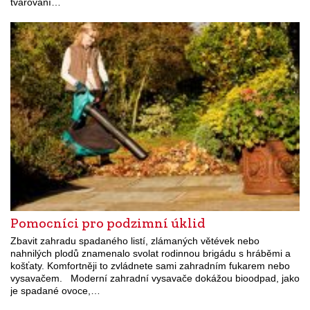
tvarování…
Pomocníci pro podzimní úklid
Zbavit zahradu spadaného listí, zlámaných větévek nebo
nahnilých plodů znamenalo svolat rodinnou brigádu s hráběmi a
košťaty. Komfortněji to zvládnete sami zahradním fukarem nebo
vysavačem. Moderní zahradní vysavače dokážou bioodpad, jako
je spadané ovoce,…