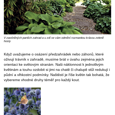
V zastíněných partiích zahrad a u zdí se vám odmění rozmanitou krásou zeleně
hosty
Když uvažujeme o osázení předzahrádek nebo záhonů, které
oživují trávník v zahradě, musíme brát v úvahu zejména jejich
orientaci ke světovým stranám. Naši náklonnost k jednotlivým
květinám a touhu ozdobit si jimi na chatě či chalupě stůl redukují i
půdní a vlhkostní podmínky. Naštěstí je říše květin tak bohatá, že
vybereme vhodné druhy téměř pro každý kout.