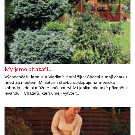
My jsme chataři…
Východočeši Jarmila a Vladimír Hrubí žijí v Chocni a mají chatku
hned za městem. Miniaturní stavbu obklopuje harmonická
zahrada, kde si můžete načesat rybíz i jablka, ale také přivonět k
levanduli. Chatařů, kteří umějí vytvořit…