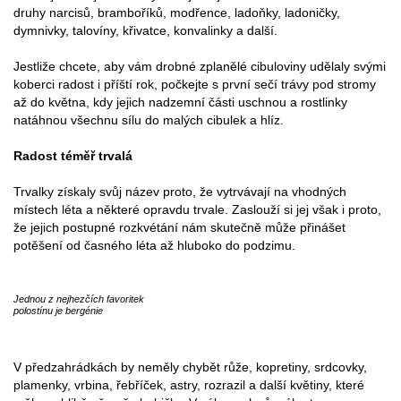
druhy narcisů, bramboříků, modřence, ladoňky, ladoničky,
dymnivky, talovíny, křivatce, konvalinky a další.
Jestliže chcete, aby vám drobné zplanělé cibuloviny udělaly svými
koberci radost i příští rok, počkejte s první sečí trávy pod stromy
až do května, kdy jejich nadzemní části uschnou a rostlinky
natáhnou všechnu sílu do malých cibulek a hlíz.
Radost téměř trvalá
Trvalky získaly svůj název proto, že vytrvávají na vhodných
místech léta a některé opravdu trvale. Zaslouží si jej však i proto,
že jejich postupné rozkvétání nám skutečně může přinášet
potěšení od časného léta až hluboko do podzimu.
Jednou z nejhezčích favoritek
polostínu je bergénie
V předzahrádkách by neměly chybět růže, kopretiny, srdcovky,
plamenky, vrbina, řebříček, astry, rozrazil a další květiny, které