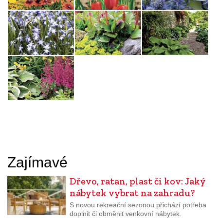
Zajímavé
Dřevo, ratan, plast či kov: Jaký
nábytek vybrat na zahradu?
S novou rekreační sezonou přichází potřeba
doplnit či obměnit venkovní nábytek.