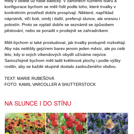
měly v oblibě už naše babičky. V záhonech různého tvaru a
konfigurace bychom se měli řídit podle toho, které trvalky v
konkrétním prostředí dobře prospívají. Některé, například
náprstník, vlčí bob, oměj i další, preferují slunce, ale snesou i
polostín. Proto se vyplatí dobře se seznámit se způsobem
pěstování, nebo se poradit v prodejně se zahradníkem.
Měli bychom si také prostudovat, jak trvalky postupně rozkvétají.
Aby nás netěšily gejzírem barev jenom jeden měsíc, ale po celé
léto, kdy si svých víkendových obydlí užíváme nejvíce.
Samozřejmě bychom měli ladit květinové plochy i podle výšky
rostlin, aby se každé skupině dostalo zaslouženého obdivu.
TEXT: MARIE RUBEŠOVÁ
FOTO: KAMIL VARCOLLER A SHUTTERSTOCK
NA SLUNCE I DO STÍNU