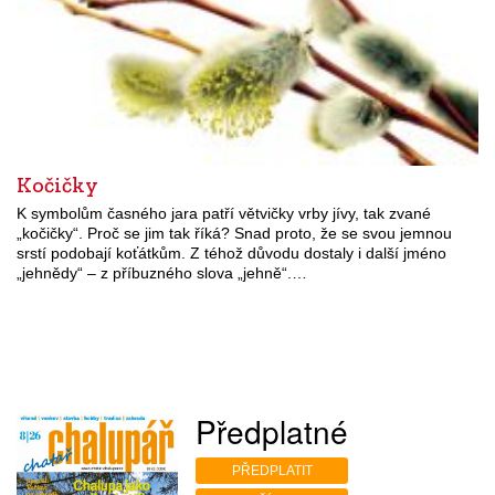
Kočičky
K symbolům časného jara patří větvičky vrby jívy, tak zvané
„kočičky“. Proč se jim tak říká? Snad proto, že se svou jemnou
srstí podobají koťátkům. Z téhož důvodu dostaly i další jméno
„jehnědy“ – z příbuzného slova „jehně“.…
Předplatné
PŘEDPLATIT