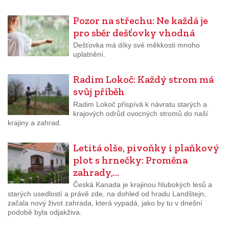
Pozor na střechu: Ne každá je
pro sběr dešťovky vhodná
Dešťovka má díky své měkkosti mnoho
uplatnění.
Radim Lokoč: Každý strom má
svůj příběh
Radim Lokoč přispívá k návratu starých a
krajových odrůd ovocných stromů do naší
krajiny a zahrad.
Letitá olše, pivoňky i plaňkový
plot s hrnečky: Proměna
zahrady,…
Česká Kanada je krajinou hlubokých lesů a
starých usedlostí a právě zde, na dohled od hradu Landštejn,
začala nový život zahrada, která vypadá, jako by tu v dnešní
podobě byla odjakživa.