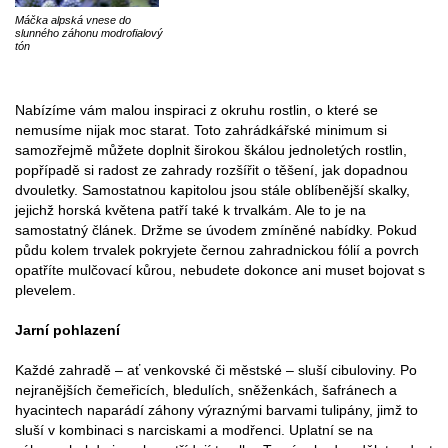
Máčka alpská vnese do
slunného záhonu modrofialový
tón
Nabízíme vám malou inspiraci z okruhu rostlin, o které se
nemusíme nijak moc starat. Toto zahrádkářské minimum si
samozřejmě můžete doplnit širokou škálou jednoletých rostlin,
popřípadě si radost ze zahrady rozšířit o těšení, jak dopadnou
dvouletky. Samostatnou kapitolou jsou stále oblíbenější skalky,
jejichž horská květena patří také k trvalkám. Ale to je na
samostatný článek. Držme se úvodem zmíněné nabídky. Pokud
půdu kolem trvalek pokryjete černou zahradnickou fólií a povrch
opatříte mulčovací kůrou, nebudete dokonce ani muset bojovat s
plevelem.
Jarní pohlazení
Každé zahradě – ať venkovské či městské – sluší cibuloviny. Po
nejranějších čemeřicích, bledulích, sněženkách, šafránech a
hyacintech naparádí záhony výraznými barvami tulipány, jimž to
sluší v kombinaci s narciskami a modřenci. Uplatní se na