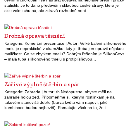
statistik. Je to dáno především skladbou české stravy, která je
sice velmi chutná, ale zdravá rozhodně není.…
Drobná oprava těsnění
Kategorie: Komerční prezentace | Autor: Velké balení silikonového
tmelu je nepraktické v okamžiku, kdy je třeba jen opravit nějakou
maličkost. Co se zbytkem tmelu? Dobrým řešením je SilikonCeys
– malá tuba silikonového tmelu s protiplísňovou…
Zářivé výplně štěrbin a spár
Kategorie: Zahrada | Autor: rb Nedopusťte, abyste měli na
zahradě holou zeď. Připomeňme si, kterým rostlinkám je na
takovém stanovišti dobře (barva květu vám napoví, jaké
kombinace budou nejhezčí). Pamatujte však na to, že i…