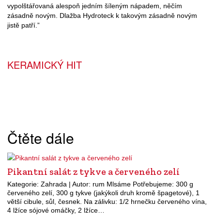
vypolštářovaná alespoň jedním šíleným nápadem, něčím
zásadně novým. Dlažba Hydroteck k takovým zásadně novým
jistě patří.”
KERAMICKÝ HIT
Čtěte dále
Pikantní salát z tykve a červeného zelí
Kategorie: Zahrada | Autor: rum Mlsáme Potřebujeme: 300 g
červeného zelí, 300 g tykve (jakýkoli druh kromě špagetové), 1
větší cibule, sůl, česnek. Na zálivku: 1/2 hrnečku červeného vína,
4 lžíce sójové omáčky, 2 lžíce…