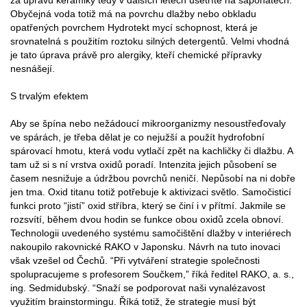
Obyčejná voda totiž má na povrchu dlažby nebo obkladu
opatřených povrchem Hydrotekt mycí schopnost, která je
srovnatelná s použitím roztoku silných detergentů. Velmi vhodná
je tato úprava právě pro alergiky, kteří chemické přípravky
nesnášejí.
S trvalým efektem
Aby se špína nebo nežádoucí mikroorganizmy nesoustřeďovaly
ve spárách, je třeba dělat je co nejužší a použít hydrofobní
spárovací hmotu, která vodu vytlačí zpět na kachličky či dlažbu. A
tam už si s ní vrstva oxidů poradí. Intenzita jejich působení se
časem nesnižuje a údržbou povrchů neničí. Nepůsobí na ni dobře
jen tma. Oxid titanu totiž potřebuje k aktivizaci světlo. Samočisticí
funkci proto “jistí” oxid stříbra, který se činí i v přítmí. Jakmile se
rozsvítí, během dvou hodin se funkce obou oxidů zcela obnoví.
Technologii uvedeného systému samočištění dlažby v interiérech
nakoupilo rakovnické RAKO v Japonsku. Návrh na tuto inovaci
však vzešel od Čechů. “Při vytváření strategie společnosti
spolupracujeme s profesorem Součkem,” říká ředitel RAKO, a. s.,
ing. Sedmidubský. “Snaží se podporovat naši vynalézavost
využitím brainstormingu. Říká totiž, že strategie musí být