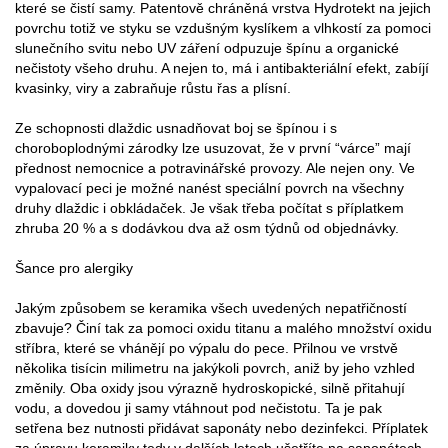
které se čistí samy. Patentově chráněná vrstva Hydrotekt na jejich
povrchu totiž ve styku se vzdušným kyslíkem a vlhkostí za pomoci
slunečního svitu nebo UV záření odpuzuje špínu a organické
nečistoty všeho druhu. A nejen to, má i antibakteriální efekt, zabíjí
kvasinky, viry a zabraňuje růstu řas a plísní.
Ze schopnosti dlaždic usnadňovat boj se špínou i s
choroboplodnými zárodky lze usuzovat, že v první “várce” mají
přednost nemocnice a potravinářské provozy. Ale nejen ony. Ve
vypalovací peci je možné nanést speciální povrch na všechny
druhy dlaždic i obkládaček. Je však třeba počítat s příplatkem
zhruba 20 % a s dodávkou dva až osm týdnů od objednávky.
Šance pro alergiky
Jakým způsobem se keramika všech uvedených nepatřičností
zbavuje? Činí tak za pomoci oxidu titanu a malého množství oxidu
stříbra, které se vhánějí po výpalu do pece. Přilnou ve vrstvě
několika tisícin milimetru na jakýkoli povrch, aniž by jeho vzhled
změnily. Oba oxidy jsou výrazně hydroskopické, silně přitahují
vodu, a dovedou ji samy vtáhnout pod nečistotu. Ta je pak
setřena bez nutnosti přidávat saponáty nebo dezinfekci. Příplatek
za úpravu keramiky tedy v dalších letech ušetříte na saponátech.