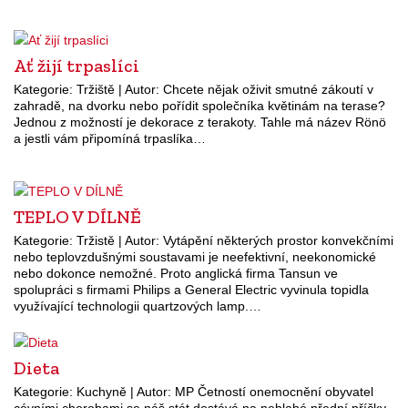
Ať žijí trpaslíci
Kategorie: Tržiště | Autor: Chcete nějak oživit smutné zákoutí v
zahradě, na dvorku nebo pořídit společníka květinám na terase?
Jednou z možností je dekorace z terakoty. Tahle má název Rönö
a jestli vám připomíná trpaslíka…
TEPLO V DÍLNĚ
Kategorie: Tržistě | Autor: Vytápění některých prostor konvekčními
nebo teplovzdušnými soustavami je neefektivní, neekonomické
nebo dokonce nemožné. Proto anglická firma Tansun ve
spolupráci s firmami Philips a General Electric vyvinula topidla
využívající technologii quartzových lamp.…
Dieta
Kategorie: Kuchyně | Autor: MP Četností onemocnění obyvatel
cévními chorobami se náš stát dostává na neblahé přední příčky