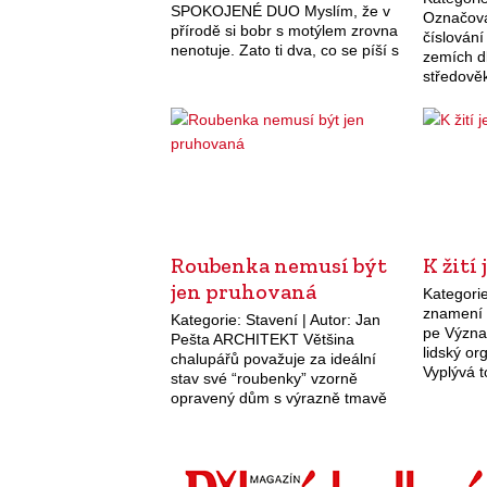
SPOKOJENÉ DUO Myslím, že v
Označová
přírodě si bobr s motýlem zrovna
číslován
nenotuje. Zato ti dva, co se píší s
zemích dl
velkými začátečními písmeny, se
středověku
tváří nadmíru spokojeně.…
veřejná 
pojmenová
druhu ř
Roubenka nemusí být
K žití
jen pruhovaná
Kategorie
znamení k
Kategorie: Stavení | Autor: Jan
pe Význa
Pešta ARCHITEKT Většina
lidský o
chalupářů považuje za ideální
Vyplývá t
stav své “roubenky” vzorně
60 až 80
opravený dům s výrazně tmavě
dospěléh
hnědými trámy a zářivě bílými
spárami. Tedy zjednodušeně –
dům hnědobíle pruhovaný. Je
však…