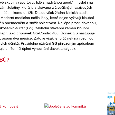
ové skupiny (sportovci, lidé s nadváhou apod.), myslet i na
ání želatiny, která je získávána z živočišných vazivových
nemůže nikomu ublížit. Dosud však žádná klinická studie
e. Moderní medicína našla látky, které nejen vyživují kloubní
běh onemocnění a snížit bolestivost. Nejlépe prostudovanou,
ukosamin-sulfát (GS), základní stavební kámen kloubní
 např. jako přípravek GS-Condro 400. Účinek GS nastupuje
, aspoň dva měsíce. Zato je však jeho účinek na rozdíl od
ucích účinků. Pravidelné užívání GS přirozeným způsobem
je snížení či úplné vynechání dávek analgetik.
UBŮ?