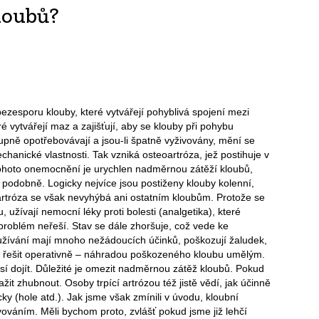
kloubů?
ezesporu klouby, které vytvářejí pohyblivá spojení mezi
é vytvářejí maz a zajišťují, aby se klouby při pohybu
upně opotřebovávají a jsou-li špatně vyživovány, mění se
hanické vlastnosti. Tak vzniká osteoartróza, jež postihuje v
tohoto onemocnění je urychlen nadměrnou zátěží kloubů,
 podobně. Logicky nejvíce jsou postiženy klouby kolenní,
 artróza se však nevyhýbá ani ostatním kloubům. Protože se
, užívají nemocní léky proti bolesti (analgetika), které
 problém neřeší. Stav se dále zhoršuje, což vede ke
užívání mají mnoho nežádoucích účinků, poškozují žaludek,
lze řešit operativně – náhradou poškozeného kloubu umělým.
dojít. Důležité je omezit nadměrnou zátěž kloubů. Pokud
 zhubnout. Osoby trpící artrózou též jistě vědí, jak účinně
y (hole atd.). Jak jsme však zmínili v úvodu, kloubní
váním. Měli bychom proto, zvlášť pokud jsme již lehčí