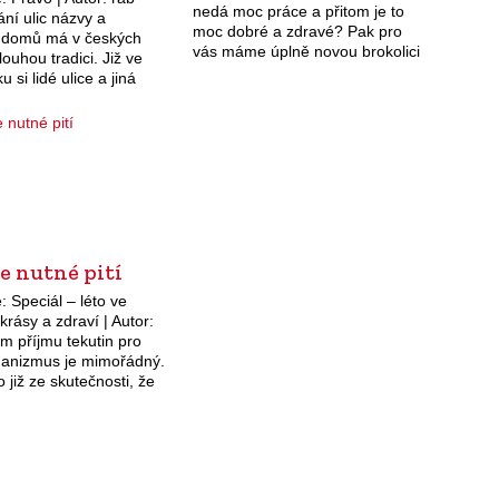
nedá moc práce a přitom je to
ní ulic názvy a
moc dobré a zdravé? Pak pro
í domů má v českých
vás máme úplně novou brokolici
ouhou tradici. Již ve
Green Valiant F1. Je otužilá a
 si lidé ulice a jiná
odolná…
prostranství ve městech
vali nejčastěji podle
emesel nebo…
 je nutné pití
: Speciál – léto ve
rásy a zdraví | Autor:
m příjmu tekutin pro
rganizmus je mimořádný.
o již ze skutečnosti, že
 procent hmotnosti
o člověka je tvořeno…