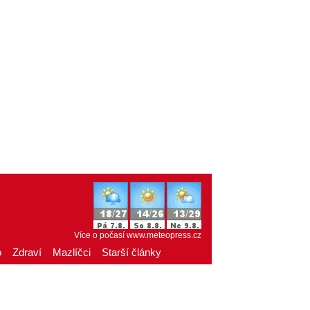
Více o počasí
www.meteopress.cz
o
Zdraví
Mazlíčci
Starší články