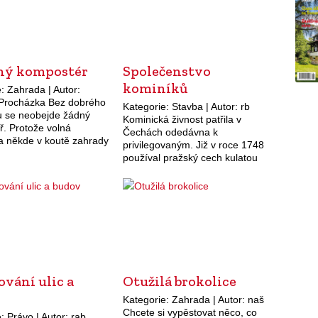
ný kompostér
Společenstvo
kominíků
: Zahrada | Autor:
 Procházka Bez dobrého
Kategorie: Stavba | Autor: rb
 se neobejde žádný
Kominická živnost patřila v
ř. Protože volná
Čechách odedávna k
 někde v koutě zahrady
privilegovaným. Již v roce 1748
příliš esteticky, je lepší
používal pražský cech kulatou
post pořídit kompostér.
pečeť s obrazem patrona hasičů
o nechce kupovat
sv. Floriana, kterého držel z
…
každé strany kominík. Dekret…
vání ulic a
Otužilá brokolice
Kategorie: Zahrada | Autor: naš
Chcete si vypěstovat něco, co
: Právo | Autor: rab