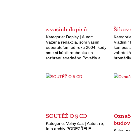
z vašich dopisů
Šikov
Kategorie: Dopisy | Autor:
Kategorie
Vážená redakcia, som vaším
Vladimír
odberateľom od roku 2004, kedy
kompostu
sme si kúpili roubenku na
zahrádká
rozhraní stredného Považia a
hromádka
Kysúc. Je to drevenica tamojších
nevypadá 
želiarov a bola postavená v roku
si na kom
1900. Dnes…
Tomu, kd
hotový,
SOUTĚŽ O 5 CD
Označo
budov
Kategorie: Volný čas | Autor: rb,
foto archiv PODEZŘELE
Kategorie