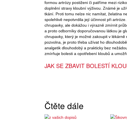
formou artrózy postiženi či patříme mezi rizik
doplnění stravy kloubní výživou. Známé je užív
tkání. Proti tomu nelze nic namítat, želatina 
spolehlivě nepotvrdila její účinnost při artróz
chrupavky, ale dokážou i výrazně zmírnit prů
a proto odborníky doporučovanou látkou je gl
chrupavky, který je možné zakoupit v lékárně
pozvolna, je proto třeba užívat ho dlouhodobě
analgetik dlouhodobý a prakticky bez nežádo
zmírňuje bolesti a opotřebení kloubů a umožňu
JAK SE ZBAVIT BOLESTÍ KLO
Čtěte dále