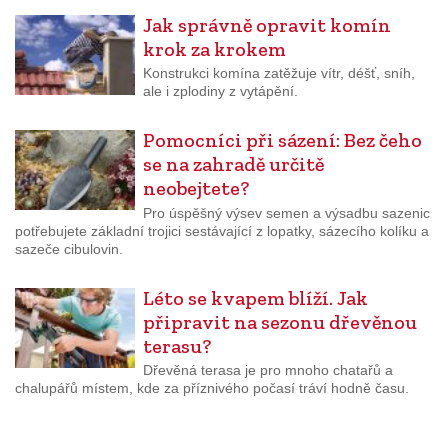
Jak správně opravit komín
krok za krokem
Konstrukci komína zatěžuje vítr, déšť, sníh,
ale i zplodiny z vytápění.
Pomocníci při sázení: Bez čeho
se na zahradě určitě
neobejtete?
Pro úspěšný výsev semen a výsadbu sazenic
potřebujete základní trojici sestávající z lopatky, sázecího kolíku a
sazeče cibulovin.
Léto se kvapem blíží. Jak
připravit na sezonu dřevěnou
terasu?
Dřevěná terasa je pro mnoho chatařů a
chalupářů místem, kde za příznivého počasí tráví hodně času.