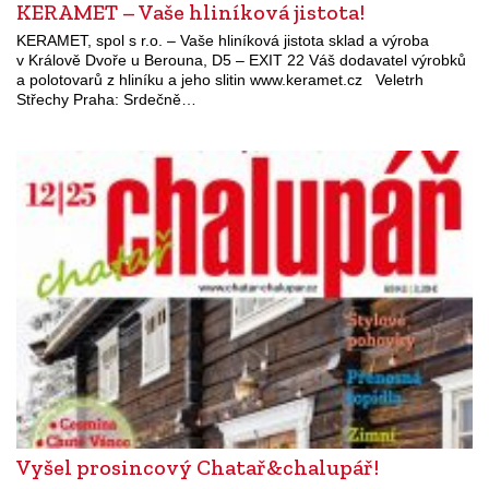
KERAMET – Vaše hliníková jistota!
KERAMET, spol s r.o. – Vaše hliníková jistota sklad a výroba
v Králově Dvoře u Berouna, D5 – EXIT 22 Váš dodavatel výrobků
a polotovarů z hliníku a jeho slitin www.keramet.cz Veletrh
Střechy Praha: Srdečně…
Vyšel prosincový Chatař&chalupář!