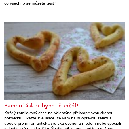
co všechno se můžete těšit?
Samou láskou bych tě snědl!
Každý zamilovaný chce na Valentýna překvapit svou drahou
polovičku. Ukažte své lásce, že vám na ní opravdu záleží a
upečte pro ni romantická srdíčka ovoněná medem nebo speciální
valentýnské minidortíčky. Špetku pikantnosti můžete vašemu