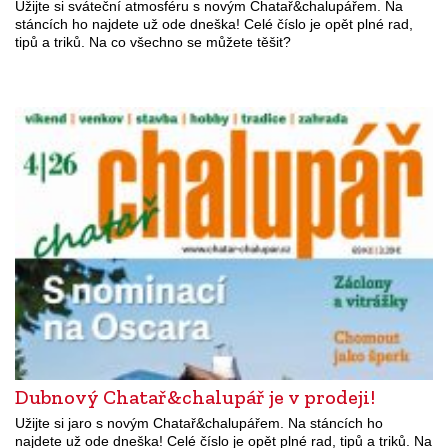
Užijte si sváteční atmosféru s novým Chatař&chalupářem. Na
stáncích ho najdete už ode dneška! Celé číslo je opět plné rad,
tipů a triků. Na co všechno se můžete těšit?
Dubnový Chatař&chalupář je v prodeji!
Užijte si jaro s novým Chatař&chalupářem. Na stáncích ho
najdete už ode dneška! Celé číslo je opět plné rad, tipů a triků. Na