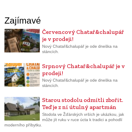
Zajímavé
Červencový Chatař&chalupář
je v prodeji!
Nový Chatař&chalupář je ode dneška na
stáncích.
Srpnový Chatař&chalupář je v
prodeji!
Nový Chatař&chalupář je ode dneška na
stáncích.
Starou stodolu odmítli zbořit.
Teď je z ní útulný apartmán
Stodola ve Žďárských vrších je ukázkou, jak
může jít ruku v ruce úcta k tradici a pohodlí
moderního příbytku.