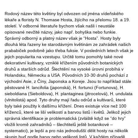
Rodový název této květiny byl odvozen od jména vídeňského
lékaře a floristy N. Thomase Hosta, žijícího na přelomu 18. a 19.
století. V odborné literatuře bychom však našli i neustále
opisované nevžité názvy, jako např. bohyška nebo funkie.
Správný odborný a platný název však je “Hosta”. Hosty byly
dlouhá léta řazeny ke starodávným květinám ze zahrádek našich
prababiček podobně jako třeba fuksie. V posledních letech však je
jejich popularita na vzestupu. Určitě tomu pomohly také nové
dekorativní kultivary, vzniklé křížením původních botanických
druhů a starších odrůd. Šlechtění na vysoké úrovni probíhá v
Holandsku, Německu a USA. Původních 10-30 druhů pochází z
východní Asie, z Číny, Japonska a Koreje. Jsou to například stále
pěstované H. lancifolia (japonská), H. fortunci (Fortunova), H.
sieboldiana (Sieboldova), H. plantaginea (jitrocelová), H. undulata
(vlnitolistá) apod. Tyto druhy mají řadu odrůd a kultivarů, které
byly také použity k dalšímu křížení. Dnes existuje více než 100
kříženců, které se liší velikostí a barvou listů i květů. Jelikož jejich
správná identifikace je problematická (zvláště když se “do hry”
vložili kromě zahradníků – šlechtitelů ještě botanikové –
systematici), je lepší a pro nás jednodušší dělit hosty na několik
skupin buď podle barvy nebo velikosti listů. V každém případě