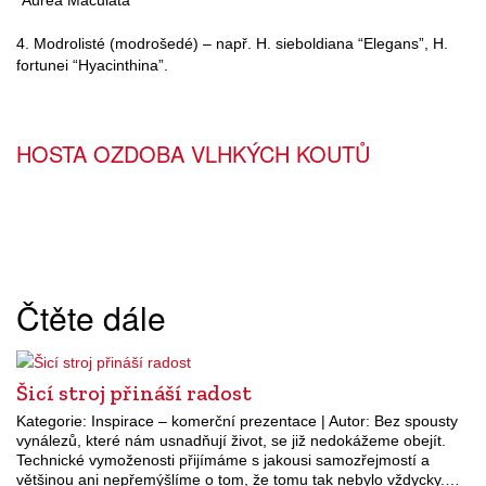
4. Modrolisté (modrošedé) – např. H. sieboldiana “Elegans”, H.
fortunei “Hyacinthina”.
HOSTA OZDOBA VLHKÝCH KOUTŮ
Čtěte dále
Šicí stroj přináší radost
Kategorie: Inspirace – komerční prezentace | Autor: Bez spousty
vynálezů, které nám usnadňují život, se již nedokážeme obejít.
Technické vymoženosti přijímáme s jakousi samozřejmostí a
většinou ani nepřemýšlíme o tom, že tomu tak nebylo vždycky.…