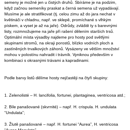
semeny je možné jen u čistých druhů. Sbíráme je na podzim,
když začnou semeníky praskat a černá semena už vypadávají.
Musíme je ale stratifikovat (tj. celou zimu až do jara nechat v
květináči v chladnu, např. ve sklepě, promíchané s vlhkým
pískem, a vyset je až na jaře). Odrůdy, zvláště ty s barevnými
listy, rozmnožujeme na jaře při rašení dělením starších trsů.
Optimální místa výsadby najdeme pro hosty pod světlými
skupinami stromů, na okraji porostů, blízko vodních ploch a
zastíněných trvalkových záhonů. Vysázeny ve větším množství
mohou v polostínu nahradit i trávník. Vyniknou především v
kombinaci s okrasnými trávami a kapradinami.
Podle barvy listů dělíme hosty nejčastěji na čtyři skupiny:
1. Zelenolisté – H. lancifolia, fortunei, plantaginea, ventricosa atd.;
2. Bíle panašované (skvrnité) – např. H. crispula. H. undulata
“Undulata”;
3. Žlutě panašované – např. H. fortunei “Aurea”, H. ventricosa
“Aurea Maculata”