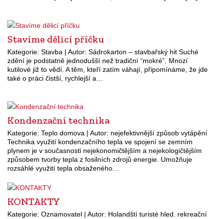
Stavíme dělicí příčku
Kategorie: Stavba | Autor: Sádrokarton – stavbařský hit Suché
zdění je podstatně jednodušší než tradiční “mokré”. Mnozí
kutilové již to vědí. A těm, kteří zatím váhají, připomínáme, že jde
také o práci čistší, rychlejší a…
Kondenzační technika
Kategorie: Teplo domova | Autor: nejefektivnější způsob vytápění
Technika využití kondenzačního tepla ve spojení se zemním
plynem je v současnosti nejekonomičtějším a nejekologičtějším
způsobem tvorby tepla z fosilních zdrojů energie. Umožňuje
rozsáhlé využití tepla obsaženého…
KONTAKTY
Kategorie: Oznamovatel | Autor: Holandští turisté hled. rekreační