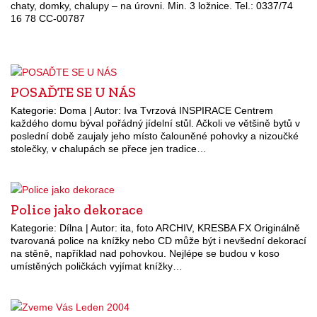
chaty, domky, chalupy – na úrovni. Min. 3 ložnice. Tel.: 0337/74
16 78 CC-00787
POSAĎTE SE U NÁS
Kategorie: Doma | Autor: Iva Tvrzová INSPIRACE Centrem
každého domu býval pořádný jídelní stůl. Ačkoli ve většině bytů v
poslední době zaujaly jeho místo čalouněné pohovky a nizoučké
stolečky, v chalupách se přece jen tradice…
Police jako dekorace
Kategorie: Dílna | Autor: ita, foto ARCHIV, KRESBA FX Originálně
tvarovaná police na knížky nebo CD může být i nevšední dekorací
na stěně, například nad pohovkou. Nejlépe se budou v koso
umístěných poličkách vyjímat knížky…