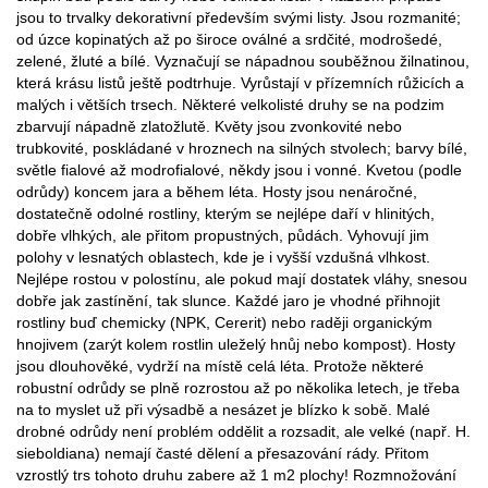
jsou to trvalky dekorativní především svými listy. Jsou rozmanité;
od úzce kopinatých až po široce oválné a srdčité, modrošedé,
zelené, žluté a bílé. Vyznačují se nápadnou souběžnou žilnatinou,
která krásu listů ještě podtrhuje. Vyrůstají v přízemních růžicích a
malých i větších trsech. Některé velkolisté druhy se na podzim
zbarvují nápadně zlatožlutě. Květy jsou zvonkovité nebo
trubkovité, poskládané v hroznech na silných stvolech; barvy bílé,
světle fialové až modrofialové, někdy jsou i vonné. Kvetou (podle
odrůdy) koncem jara a během léta. Hosty jsou nenáročné,
dostatečně odolné rostliny, kterým se nejlépe daří v hlinitých,
dobře vlhkých, ale přitom propustných, půdách. Vyhovují jim
polohy v lesnatých oblastech, kde je i vyšší vzdušná vlhkost.
Nejlépe rostou v polostínu, ale pokud mají dostatek vláhy, snesou
dobře jak zastínění, tak slunce. Každé jaro je vhodné přihnojit
rostliny buď chemicky (NPK, Cererit) nebo raději organickým
hnojivem (zarýt kolem rostlin uleželý hnůj nebo kompost). Hosty
jsou dlouhověké, vydrží na místě celá léta. Protože některé
robustní odrůdy se plně rozrostou až po několika letech, je třeba
na to myslet už při výsadbě a nesázet je blízko k sobě. Malé
drobné odrůdy není problém oddělit a rozsadit, ale velké (např. H.
sieboldiana) nemají časté dělení a přesazování rády. Přitom
vzrostlý trs tohoto druhu zabere až 1 m2 plochy! Rozmnožování