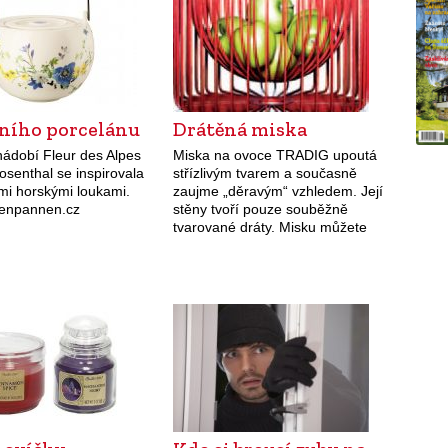
tního porcelánu
Drátěná miska
nádobí Fleur des Alpes
Miska na ovoce TRADIG upoutá
osenthal se inspirovala
střízlivým tvarem a současně
mi horskými loukami.
zaujme „děravým“ vzhledem. Její
tenpannen.cz
stěny tvoří pouze souběžně
tvarované dráty. Misku můžete
mít v bílé nebo červené barvě.
Koupíte ji v IKEA za 499 Kč.
www.ikea.cz