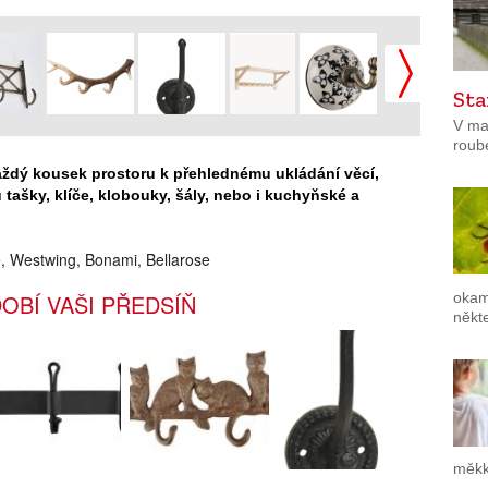
Sta
V ma
roub
ždý kousek prostoru k přehlednému ukládání věcí,
u tašky, klíče, klobouky, šály, nebo i kuchyňské a
e, Westwing, Bonami, Bellarose
okam
OBÍ VAŠI PŘEDSÍŇ
někte
měkk