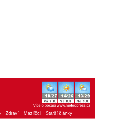
Více o počasí
www.meteopress.cz
o
Zdraví
Mazlíčci
Starší články