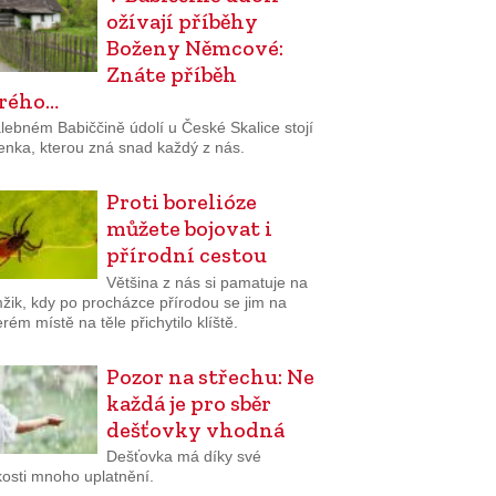
ožívají příběhy
Boženy Němcové:
Znáte příběh
rého…
lebném Babiččině údolí u České Skalice stojí
enka, kterou zná snad každý z nás.
Proti borelióze
můžete bojovat i
přírodní cestou
Většina z nás si pamatuje na
žik, kdy po procházce přírodou se jim na
rém místě na těle přichytilo klíště.
Pozor na střechu: Ne
každá je pro sběr
dešťovky vhodná
Dešťovka má díky své
osti mnoho uplatnění.