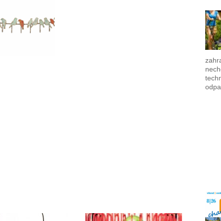
zahra
nech
techn
odpa