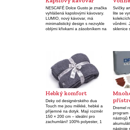
Kapslový kávovar
Vonné
NESCAFÉ Dolce Gusto je značka
Svíčky a
vyhlášená kapslovými kávovary.
lite se vy
LUMIO, nový kávovar, má
kolekcích
minimalistický design s nezvykle
vůněmi. 
oblými křivkami a zásobníkem na
sklenice 
vodu ve tvaru vodní bubliny. Díky
vůně, nap
technologii, která dokáže
vánočního
vyvinout tlak až 15 barů,…
kombinac
květů…
Hebký komfort
Mnoho
příst
Deky od designérského dua
Touch me jsou měkké, hebké a
Dremel ro
příjemné na dotyk. Mají rozměr
program 
150 × 200 cm – ideální pro
nástrojů 
zachumlání! 100% polyester, 1
akumulát
390 Kč, dvojitá deka 2 490 Kč.
nástroje 