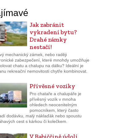
jímavé
Jak zabránit
vykradení bytu?
Drahé zámky
nestačí!
ivý mechanický zámek, nebo raději
tronické zabezpečení, které mnohdy umožňuje
olovat chatu a chalupu na dálku? Ideální je
anu rekreační nemovitosti chytře kombinovat.
Přívěsné vozíky
Pro chataře a chalupáře je
přívěsný vozík v mnoha
ohledech neocenitelným
pomocníkem, který často
adí dodávku, malý náklaďák nebo spoustu
havých cest s kárkou či kolečkem.
V Babiččině údolí