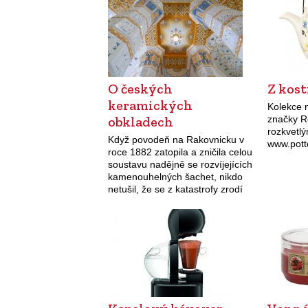
O českých
Z kos
keramických
Kolekce 
obkladech
značky R
rozkvetlý
Když povodeň na Rakovnicku v
www.pot
roce 1882 zatopila a zničila celou
soustavu nadějně se rozvíjejících
kamenouhelných šachet, nikdo
netušil, že se z katastrofy zrodí
nejslavnější české keramické
závody a nejvýznamnější
průmysl Rakovnicka.
Zatímco…