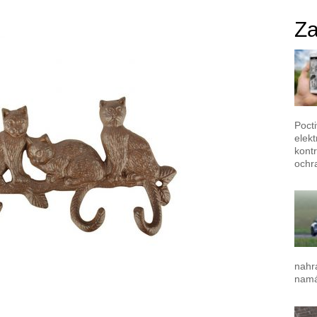
Za
Poct
elek
kontr
ochr
nahr
namá