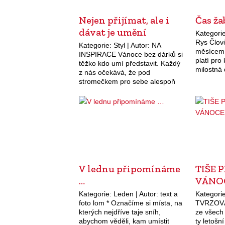
Nejen přijímat, ale i
Čas ža
dávat je umění
Kategorie
Rys Člově
Kategorie: Styl | Autor: NA
měsícem 
INSPIRACE Vánoce bez dárků si
platí pro
těžko kdo umí představit. Každý
milostná
z nás očekává, že pod
určuje je
stromečkem pro sebe alespoň
námluv n
nějakou maličkost najde.
Rozdávání dárečků na Štědrý
večer je v mnoha…
V lednu připomínáme
TIŠE 
…
VÁNO
Kategorie: Leden | Autor: text a
Kategorie
foto lom * Označíme si místa, na
TVRZOVÁ 
kterých nejdříve taje sníh,
ze všech
abychom věděli, kam umístit
ty letošn