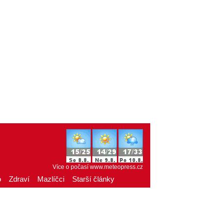
Více o počasí
www.meteopress.cz
o
Zdraví
Mazlíčci
Starší články