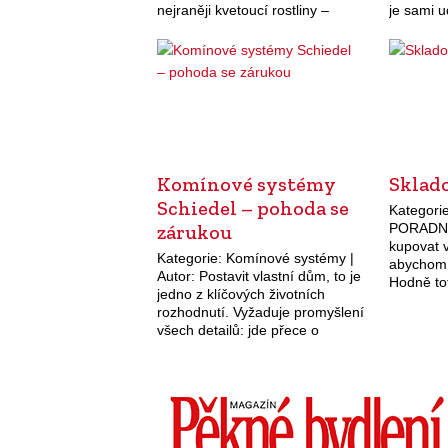
nejraněji kvetoucí rostliny –
je sami 
talovin, krokusy, sněženky,
hory nap
kosatečky, černěna a z dřevin
spousty d
například lýkovec.…
atmosfér
Komínové systémy
Sklad
Schiedel – pohoda se
Kategorie
zárukou
PORADNA
kupovat 
Kategorie: Komínové systémy |
abychom 
Autor: Postavit vlastní dům, to je
Hodně tot
jedno z klíčových životních
skladová
rozhodnutí. Vyžaduje promyšlení
měli nec
všech detailů: jde přece o
pokud te
vytvoření kvalitního prostředí pro
zdravý a pohodový život celé
rodiny. Důležitou součástí
každého…