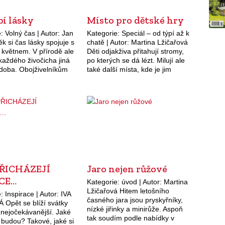
bí lásky
Místo pro dětské hry
: Volný čas | Autor: Jan
Kategorie: Speciál – od týpí až k
k si čas lásky spojuje s
chatě | Autor: Martina Lžičařová
květnem. V přírodě ale
Děti odjakživa přitahují stromy,
 každého živočicha jiná
po kterých se dá lézt. Milují ale
 doba. Obojživelníkům
také další místa, kde je jim
jich životní cyklus dobu
ponechán prostor pro fantazii:
a časné jaro.…
nejrůznější skrýše…
PŘICHÁZEJÍ
Jaro nejen růžové
CE…
Kategorie: úvod | Autor: Martina
Lžičařová Hitem letošního
: Inspirace | Autor: IVA
časného jara jsou pryskyřníky,
Opět se blíží svátky
nízké jiřinky a minirůže. Aspoň
 nejočekávanější. Jaké
tak soudím podle nabídky v
í budou? Takové, jaké si