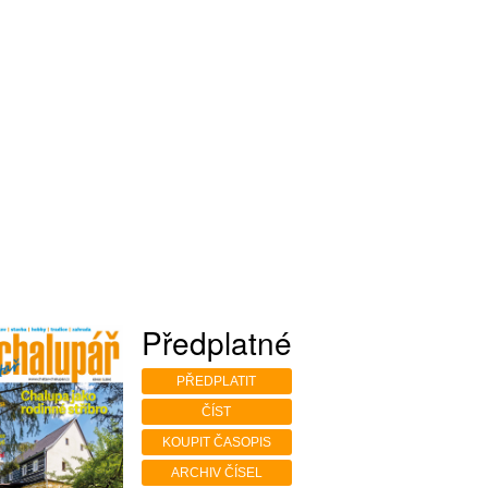
Předplatné
PŘEDPLATIT
ČÍST
KOUPIT ČASOPIS
ARCHIV ČÍSEL