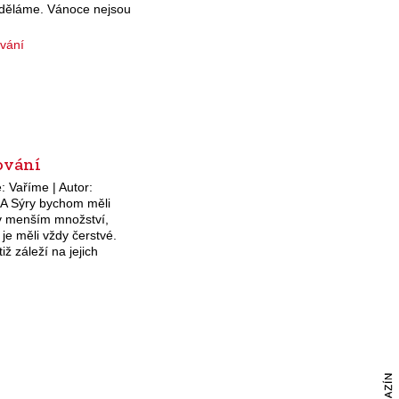
nejbližších zahradnictvích blízko
uděláme. Vánoce nejsou
našeho víkendového bydlení.
ečeného cukroví a
Když jsem viděla řady květníků
árků, ale slavnostní
plných křehoučkých…
a, kterou…
ování
: Vaříme | Autor:
 Sýry bychom měli
v menším množství,
je měli vždy čerstvé.
iž záleží na jejich
ní. Zásadně bychom je
hat v původním obalu a
n použitím…