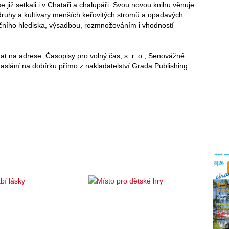
se již setkali i v Chataři a chalupáři. Svou novou knihu věnuje
 druhy a kultivary menších keřovitých stromů a opadavých
čního hlediska, výsadbou, rozmnožováním i vhodností
 na adrese: Časopisy pro volný čas, s. r. o., Senovážné
zaslání na dobírku přímo z nakladatelství Grada Publishing.